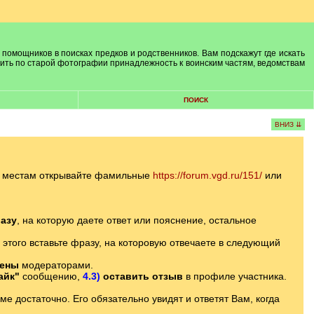
 помощников в поисках предков и родственников. Вам подскажут где искать
лить по старой фотографии принадлежность к воинским частям, ведомствам
ПОИСК
ВНИЗ ⇊
м местам открывайте фамильные
https://forum.vgd.ru/151/
или
азу
, на которую даете ответ или пояснение, остальное
 этого вставьте фразу, на которовую отвечаете в следующий
лены
модераторами.
айк"
сообщению,
4.3)
оставить отзыв
в профиле участника.
 достаточно. Его обязательно увидят и ответят Вам, когда