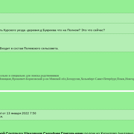
ть Курского уезда -деревня д Букреева что на Полном? Это что сейчас?
Входит в состав Полевского сельсовета.
ольно и специально для поиска родственников
Новицкие,Ярошевич-Борисовский р-он Минской обл,Белорусия,Хольмберг-Санкт-Петербург,Псков,Новго
 от 13 января 2022 7:50
я.
Герой Соцтруда Шеховцов Серафим Григорьевич
родом из Кизилово (недавн