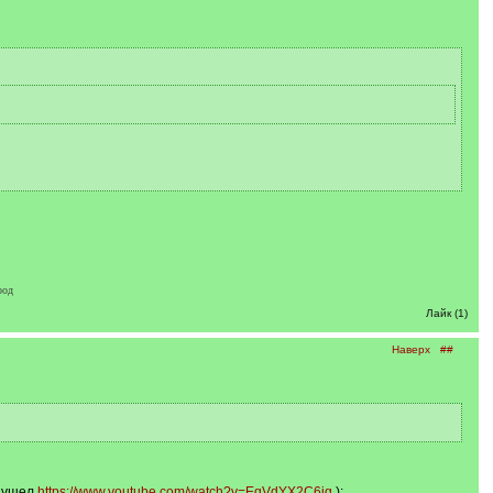
род
Лайк (1)
Наверх
##
о ушел
https://www.youtube.com/watch?v=EqVdYX2C6ig
):