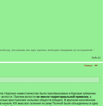
телей рода. Для решения этих задач, вероятно, необходимо объединение сил исследователей. /
Лайк (1)
Наверх
##
авла I Курское наместничество было преобразовано в Курскую губернию.
 волости. Причем волости
не имели территориальной привязки
, а
лько крестьянских сельских обществ (общин). В крупном населённом
в начале XIX века все селения по реке Полной были объеденены в одну