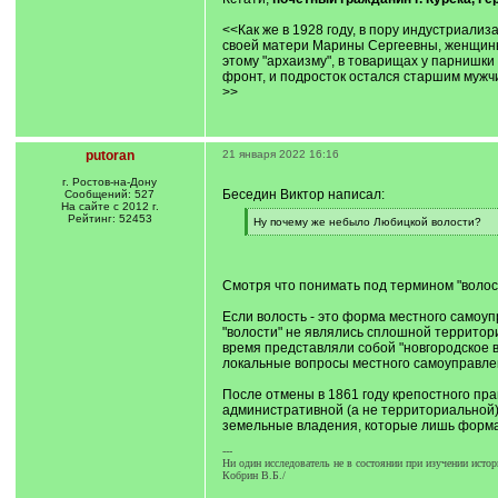
<<Как же в 1928 году, в пору индустриализ
своей матери Марины Сергеевны, женщины р
этому "архаизму", в товарищах у парнишки
фронт, и подросток остался старшим мужчи
>>
putoran
21 января 2022 16:16
г. Ростов-на-Дону
Беседин Виктор написал:
Сообщений: 527
На сайте с 2012 г.
Рейтинг: 52453
[
Ну почему же небыло Любицкой волости?
q
[
]
/
q
]
Смотря что понимать под термином "волост
Если волость - это форма местного самоуп
"волости" не являлись сплошной территор
время представляли собой "новгородское 
локальные вопросы местного самоуправле
После отмены в 1861 году крепостного пр
административной (а не территориальной) 
земельные владения, которые лишь формал
---
Ни один исследователь не в состоянии при изучении истор
Кобрин В.Б./