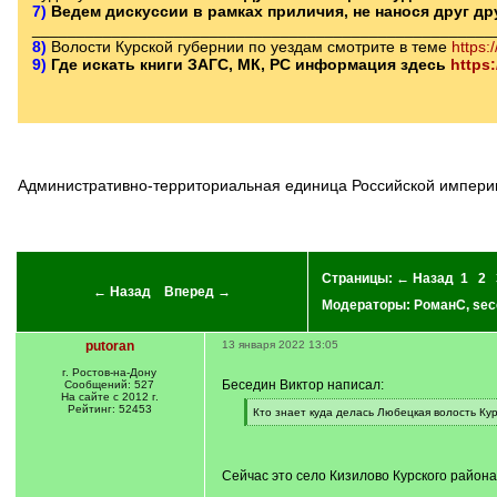
7)
Ведем дискуссии в рамках приличия, не нанося друг д
____________________________________________________
8)
Волости Курской губернии по уездам смотрите в теме
https:
9)
Где искать книги ЗАГС, МК, РС информация здесь
https
Административно-территориальная единица Российской империи. Уезд входил в состав: Белгородской губернии (1727 — 1779), Курского наместничества (1779 — 1797) и Курской губернии (1797 —
Страницы:
← Назад
1
2
← Назад
Вперед →
Модераторы:
РоманС
,
sec
putoran
13 января 2022 13:05
г. Ростов-на-Дону
Беседин Виктор написал:
Сообщений: 527
На сайте с 2012 г.
Рейтинг: 52453
[
Кто знает куда делась Любецкая волость Кур
q
[
]
/
q
]
Сейчас это село Кизилово Курского района.