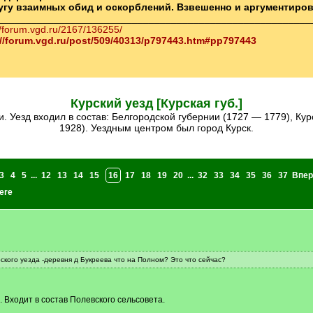
ругу взаимных обид и оскорблений. Взвешенно и аргументиро
________________________________________________________
//forum.vgd.ru/2167/136255/
://forum.vgd.ru/post/509/40313/p797443.htm#pp797443
Курский уезд [Курская губ.]
1928). Уездным центром был город Курск.
3
4
5
...
12
13
14
15
16
17
18
19
20
...
32
33
34
35
36
37
Впер
ere
ского уезда -деревня д Букреева что на Полном? Это что сейчас?
 Входит в состав Полевского сельсовета.