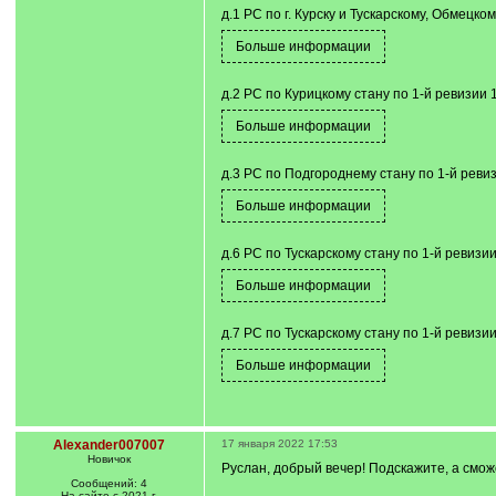
д.1 РС по г. Курску и Тускарскому, Обмецко
д.2 РС по Курицкому стану по 1-й ревизии 1
д.3 РС по Подгороднему стану по 1-й ревиз
д.6 РС по Тускарскому стану по 1-й ревизии
д.7 РС по Тускарскому стану по 1-й ревизии
Alexander007007
17 января 2022 17:53
Новичок
Руслан, добрый вечер! Подскажите, а смож
Сообщений: 4
На сайте с 2021 г.