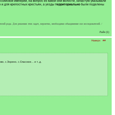
сийской империи, на вопрос из какой они волости, зачастую указывали
 и для крепостных крестьян, а уезды
территориально
были поделены
телей рода. Для решения этих задач, вероятно, необходимо объединение сил исследователей. /
Лайк (1)
Наверх
##
 с.Зорино, с.Спасское... и т..д.