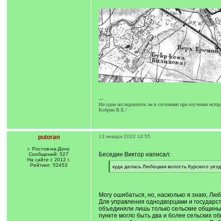
---
Ни один исследователь не в состоянии при изучении истор
Кобрин В.Б./
putoran
13 января 2022 14:55
г. Ростов-на-Дону
Беседин Виктор написал:
Сообщений: 527
На сайте с 2012 г.
Рейтинг: 52453
[
куда делась Любецкая волость Курского уез
q
[
]
/
q
]
Могу ошибаться, но, насколько я знаю, Люб
Для управления однодворцами и государс
объединяли лишь только сельские общины 
пункте могло быть два и более сельских о