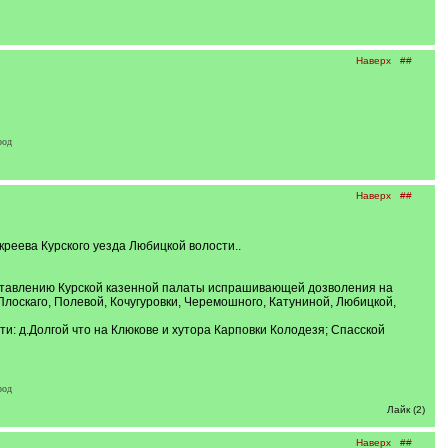
Наверх
##
род
Наверх
##
креева Курского уезда Любицкой волости..
 представлению Курской казенной палаты испрашивающей дозволения на
Плоскаго, Полевой, Кочугуровки, Черемошного, Катуниной, Любицкой,
сти: д.Долгой что на Клюкове и хутора Карповки Колодезя; Спасской
род
Лайк (2)
Наверх
##