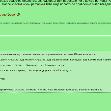
цкое сельское общество. Однодворцы, при переселении в другие регионы Рос
а. После крестьянской реформы 1861 года волостное правление было введено
t/page/1/zoom/5
ии одного рода поднять все материалы, где может встретиться косвенное упоминание одного из представи
рикинуть по внутренним описям дел с ревизскими сказками Обоянского уезда.
ышняя Алшанка, дер.Нижняя Алшанка, дер.Правородский Колодезь, дер.Кочетовкаи, с.Шипово,
расовка, с.Белое, с.Самарино, дер.Хомутцы... и т.д.
ова, с.Большие Крюки, с.Желецкое, дер.Наголный Калодезь,
..
Буды
, Гремячевка, Усланка, Оникино, Лукина, Картамышево, Шмирево, Бушлино, Бегичево.