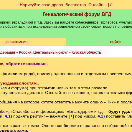
Нарисуйте свое древо. Бесплатно. Онлайн.
[х]
Генеалогический форум ВГД
рией, геральдикой и т.д. Здесь вы найдете собеседников, экспертов, умелых
рхив обратиться при исследовании родословной своей семьи, помогут опреде
РЕГИСТРАЦИЯ
ВОЙТИ
едерация
»
Россия, Центральный округ
»
Курская область
е,
обратите внимание:
о фамилиям рода), поиску родственников и отдельным населенны
уездам/волостям..
ками форума) при открытии новых тем в этом разделе.
е ступенчатые диалоги. Отсекайте все лишнее, оставляя
только фр
ообщения на которое хотите ответить нажмите опцию «Ник» и после
бо», «Спасибо за информацию», «Благодарю» и т.д. –
будут уда
ий:
4.1)
поднять рейтинг –
нажмите [+]
под ником,
4.2)
поставить
"л
том в разных темах. Одного сообщения в правильно выбранной теме
одераторами.