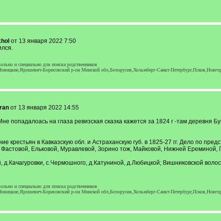
hol
от 13 января 2022 7:50
ился.
ольно и специально для поиска родственников
Новицкие,Ярошевич-Борисовский р-он Минской обл,Белорусия,Хольмберг-Санкт-Петербург,Псков,Новго
ran
от 13 января 2022 14:55
е попадалоась на глаза ревизская сказка кажется за 1824 г -там деревня Бу
ление крестьян в Кавказскую обл. и Астраханскую губ. в 1825-27 гг. Дело по
: Фастовой, Ельковой, Муравлевой, Зорино тож, Майковой, Нижней Ереминой, 
ой, д.Качагуровки, с.Чермошного, д.Катуниной, д.Любицкой; Вишниковской воло
ольно и специально для поиска родственников
Новицкие,Ярошевич-Борисовский р-он Минской обл,Белорусия,Хольмберг-Санкт-Петербург,Псков,Новго