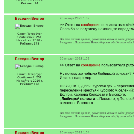
Рейтинг: 14
Беседин Виктор
20 января 2022 1:32
>> Ответ на
сообщение
пользователя
shek
Спасибо за подсказку-наконец то определ
Санкт Петербург
---
Сообщений: 251
Все мои личные данные, размещены мною на сайте добров
На сайте с 2010 г.
Беседины с.Половинное Новосибирская обл,Курская обл.
Рейтинг: 173
Беседин Виктор
20 января 2022 1:52
>> Ответ на
сообщение
пользователя
puto
Ну почему же небыло Любицкой волости? Мн
Санкт Петербург
Сообщений: 251
Или вот например-
На сайте с 2010 г.
Рейтинг: 173
Ф.379, Оп.1, Д.669. Курская губ. – пересе
переселение крестьян Курского у. селений
Долгой, Карпова Колодезя и Высокого,
;
Любицкой волости
: с.Плоского, д.Полев
волости с.Высокого.
---
Все мои личные данные, размещены мною на сайте добров
Беседины с.Половинное Новосибирская обл,Курская обл.
Беседин Виктор
20 января 2022 1:54