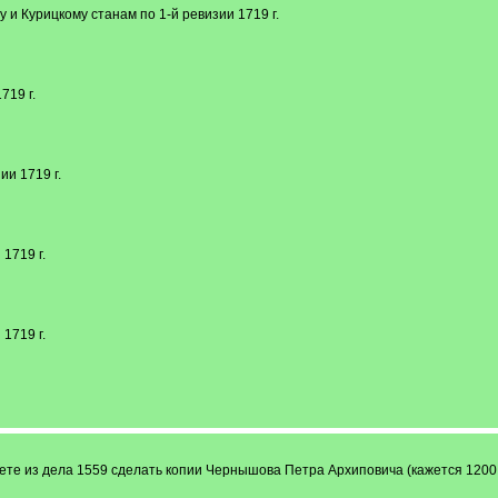
му и Курицкому станам по 1-й ревизии 1719 г.
719 г.
ии 1719 г.
 1719 г.
 1719 г.
ете из дела 1559 сделать копии Чернышова Петра Архиповича (кажется 1200 