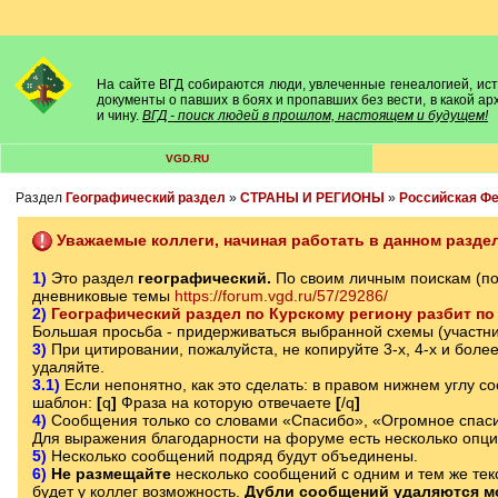
На сайте ВГД собираются люди, увлеченные генеалогией, исто
документы о павших в боях и пропавших без вести, в какой а
и чину.
ВГД - поиск людей в прошлом, настоящем и будущем!
VGD.RU
Раздел
Географический раздел
»
СТРАНЫ И РЕГИОНЫ
»
Российская Ф
Уважаемые коллеги, начиная работать в данном раздел
1)
Это раздел
географический.
По своим личным поискам (п
дневниковые темы
https://forum.vgd.ru/57/29286/
2)
Географический раздел по Курскому региону разбит по 
Большая просьба - придерживаться выбранной схемы (участни
3)
При цитировании, пожалуйста, не копируйте 3-х, 4-х и боле
удаляйте.
3.1)
Если непонятно, как это сделать: в правом нижнем углу с
шаблон:
[
q
]
Фраза на которую отвечаете
[
/q
]
4)
Сообщения только со словами «Спасибо», «Огромное спаси
Для выражения благодарности на форуме есть несколько опц
5)
Несколько сообщений подряд будут объединены.
6)
Не размещайте
несколько сообщений с одним и тем же текс
будет у коллег возможность.
Дубли сообщений удаляются м