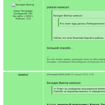
putoran написал:
Санкт Петербург
[
Сообщений: 251
q
Беседин Виктор написал:
На сайте с 2010 г.
]
Рейтинг: 173
[
q
Кто знает куда делась Любецкая волос
]
[
/
q
]
Сейчас это село Кизилово Курского района. 
[
/
q
большой спасибо...
]
---
Все мои личные данные, размещены мною на сайте добров
Беседины с.Половинное Новосибирская обл,Курская обл.
shekhol
20 января 2022 3:53
20 января 2022 4:00
Беседин Виктор написал:
[
>> Ответ на сообщение пользователя shekhol
q
Спасибо за подсказку-наконец то определилс
]
[
/
q
]
Кстати,
почетный гражданин г. Курска, 