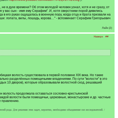
 не в духе времени? Об этом молодой человек узнал, хотя и не сразу, от
я у вас сын - имя ему Серафим". И, хотя сверстники порой дивились
а в его руках ощущалась в военную пору, когда отца и брата призвали на
оши: лопата, вилы, лошадь, корова…" - вспоминает Серафим Григорьевич
Лайк (2)
Наверх
##
юбицкая волость существовала в первой половине XIX века. Но такие
иально разделённых помещичьими владениями. По сути "волости" в это
аждых 10 дворов), которые образовывали волостной сход, решавший
ян волость продолжала оставаться сословно-крестьянской
 каждой волости были помещичьи, церковные, монастырские и др. частные
у правлению.
телей рода. Для решения этих задач, вероятно, необходимо объединение сил исследователей. /