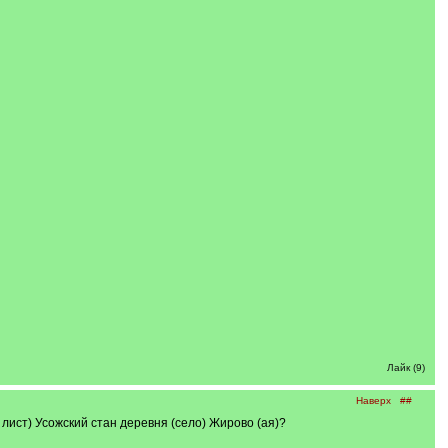
Лайк (9)
Наверх
##
лист) Усожский стан деревня (село) Жирово (ая)?