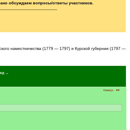
вано обсуждаем вопросы/ответы участников.
_________________________
ед →
Наверх
##