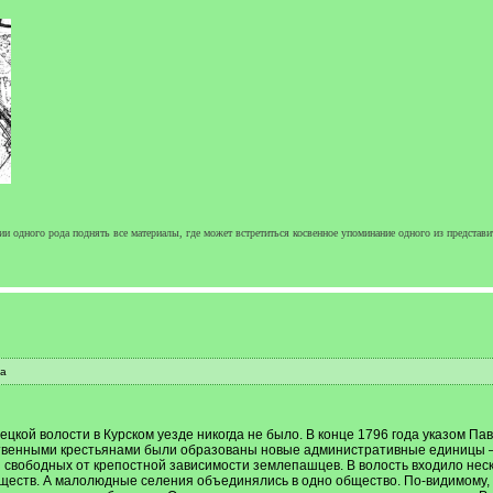
ии одного рода поднять все материалы, где может встретиться косвенное упоминание одного из представи
да
ецкой волости в Курском уезде никогда не было. В конце 1796 года указом П
твенными крестьянами были образованы новые административные единицы –
свободных от крепостной зависимости землепашцев. В волость входило неско
бществ. А малолюдные селения объединялись в одно общество. По-видимому, 