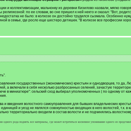
ации и коллективизации, мальчонку из деревни Кизилово назвали, мягко говоря,
елигиозной: по ее словам, во сне пришел к ней некто и сказал: "Вот, родитс
 недостатка не было: в колхозе он достойно трудился сызмала. Особенно нужд
ной в семье, где росло еще шестеро детишек. "В колхозе все профессии хор
ь".
равления государственных (экономических) крестьян и однодворцев, то да, Л
ией, а включали в себя несколько разбросанных селений, зачастую территор
вече в миниатюре": сельский сход выбирал уполномоченных ( по одному от к
ния.
ава и введения волостного самоуправления для бывших владельческих кресть
единицей и уезд не являлся совокупностью входящих в него волостей, т.к. в
ьно территориально входили в состав волости и не подчинялись волостном
ии одного рода поднять все материалы, где может встретиться косвенное упоминание одного из представи