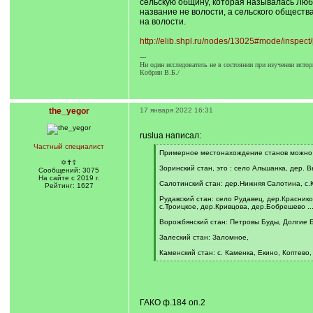
сельскую общину, которая называлась Любе
название не волости, а сельского обществ
на волости.
http://elib.shpl.ru/nodes/13025#mode/inspec
---
Ни один исследователь не в состоянии при изучении истор
Кобрин В.Б./
the_yegor
17 января 2022 16:31
ruslua написал:
Частный специалист
[
Примерное местонахождение станов можно п
q
✡✝☦
]
Зоринский стан, это : село Альшанка, дер. В
Сообщений: 3075
На сайте с 2019 г.
Салотинский стан: дер.Нижняя Салотина, с.Ку
Рейтинг: 1627
Рудавский стан: село Рудавец, дер.Красник
с.Троицкое, дер.Кривцова, дер.Бобрешево ...
Ворожбянский стан: Петровы Буды, Долгие 
Залеский стан: Заломное,
Каменский стан: с. Каменка, Екино, Коптево
[
/
q
]
ГАКО ф.184 оп.2