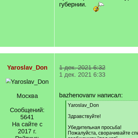
губернии.
Yaroslav_Don
1 дек. 2021 6:32
1 дек. 2021 6:33
bazhenovanv написал:
Москва
[
Yaroslav_Don
Сообщений:
q
]
5641
Здравствуйте!
На сайте с
Убедительная просьба!
2017 г.
Пожалуйста, сворачивайте сп