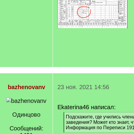
bazhenovanv
23 ноя. 2021 14:56
Ekaterina46 написал:
Одинцово
[
Подскажите, где учились чле
q
заведения? Может кто знает, 
]
Сообщений:
Информация по Переписи 1911
[