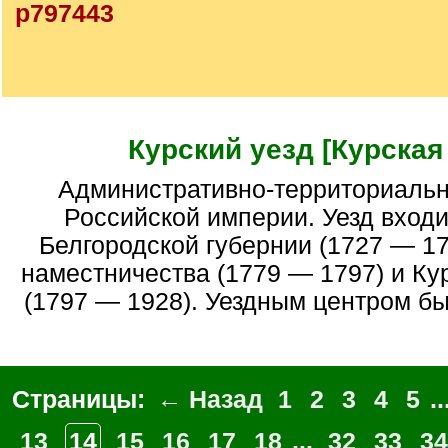
p797443
Курский уезд [Курская 
Административно-территориальная единица
Российской империи. Уезд входи
Белгородской губернии (1727 — 17
наместничества (1779 — 1797) и Ку
(1797 — 1928). Уездным центром бы
Страницы:
← Назад
1
2
3
4
5
..
13
14
15
16
17
18
...
32
33
34