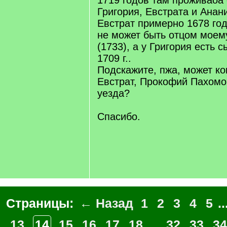
1719 годов там проживаоа
Григория, Евстрата и Анан
Евстрат примерно 1678 год
не может быть отцом мое
(1733), а у Григория есть 
1709 г..
Подскажите, пжа, может ко
Евстрат, Прокофий Пахомо
уезда?
Спасибо.
Страницы:
← Назад
1
2
3
4
5
..
13
14
15
16
17
18
...
32
33
34