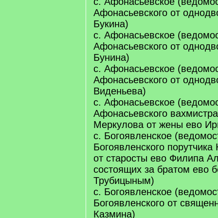
с. Афонасьевское (ведомо
Афонасьевского от однод
Букина)
с. Афонасьевское (ведомо
Афонасьевского от однодв
Бунина)
с. Афонасьевское (ведомо
Афонасьевского от однодв
Виденьева)
с. Афонасьевское (ведомо
Афонасьевского вахмистра
Меркулова от жены ево Ир
с. Богоявленское (ведомос
Богоявленского порутчика
от старосты ево Филипа А
состоящих за братом ево 
Трубицыным)
с. Богоявленское (ведомос
Богоявленского от священ
Казмина)