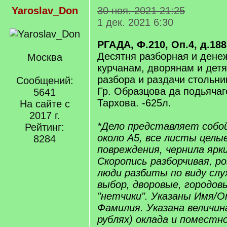
Yaroslav_Don
30 ноя. 2021 21:25
1 дек. 2021 6:30
РГАДА, Ф.210, Оп.4, д.188
Десятня разборная и дене
Москва
курчанам, дворянам и дет
разбора и раздачи стольни
Сообщений:
Гр. Образцова да подьячаг
5641
Тархова. -625л.
На сайте с
2017 г.
*Дело представляет собо
Рейтинг:
около А5, все листы целые
8284
повреждения, чернила ярки
Скоропись разборчивая, р
люди разбиты по виду слу
выбор, дворовые, городовы
"нетчики". Указаны Имя/
Фамилия. Указана величин
рублях) оклада и поместно