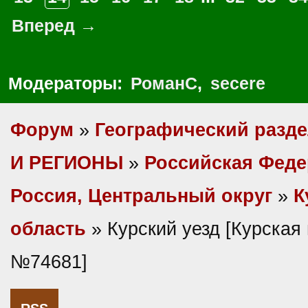
Вперед →
Модераторы:
РоманС
,
secere
Форум
»
Географический разд
И РЕГИОНЫ
»
Российская Фед
Россия, Центральный округ
»
К
область
» Курский уезд [Курская 
№74681]