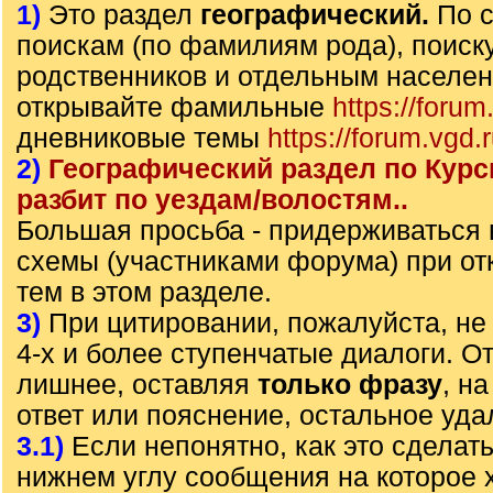
1)
Это раздел
географический.
По 
поискам (по фамилиям рода), поиск
родственников и отдельным населе
открывайте фамильные
https://forum
дневниковые темы
https://forum.vgd.
2)
Географический раздел по Курс
разбит по уездам/волостям..
Большая просьба - придерживаться
схемы (участниками форума) при от
тем в этом разделе.
3)
При цитировании, пожалуйста, не 
4-х и более ступенчатые диалоги. О
лишнее, оставляя
только фразу
, н
ответ или пояснение, остальное уда
3.1)
Если непонятно, как это сделать
нижнем углу сообщения на которое х