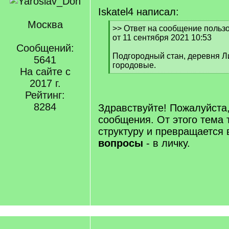
Iskatel4 написал:
Москва
[
>> Ответ на сообщение польз
q
от 11 сентября 2021 10:53
]
Сообщений:
Подгородный стан, деревня Л
5641
городовые.
На сайте с
[
2017 г.
/
q
Рейтинг:
]
8284
Здравствуйте! Пожалуйста,
сообщения. От этого тема 
структуру и превращается 
вопросы
- в личку.