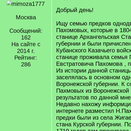
Добрый день!
Москва
Ищу семью предков однод
Пахомовых, которые в 180
Сообщений:
станице Архангельская Ст
162
губернии и были причислен
На сайте с
Кубанского Казачьего войск
2014 г.
станице проживала семья
Рейтинг:
Евстратовича Пахомова , п
286
Из истории данной станицы
заселялась в основном од
Воронежской губернии. К 
Пахмовых из Воронежской 
результатов по данной мне
Недавно нахожу информци
интернете разместил Н.Пах
предки были из села Жига
стана Курской губернии. П