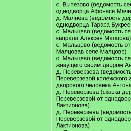
с. Выпезово (ведомость се
однодворца Афонася Мачи
д. Малнева (ведомость де
однодворца Тараса Букрее
с. Мальцево (ведомость с
капрала Алексея Малцова)
с. Мальцево (ведомость от
Малцовав селе Малцове)
с. Мальцево (ведомость с
живущего своим двором Ан
д. Переверзева (ведомост
Переверзевой колежского 
дворового человека Антон
д. Переверзева (скаска де
Переверзевой от однодвор
Лактионова)
д. Переверзева (ведомост
Переверзевой от однодво
Лактионова)