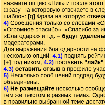
нажмите опцию «Ник» и после этого 
фразу, на которовую отвечаете в с
шаблон:
[
q
]
Фраза на которую отвеч
4)
Сообщения только со словами «С
«Огромное спасибо», «Спасибо за 
«Благодарю» и т.д. –
будут удален
модераторами.
Для выражения благодарности на ф
несколько опций:
4.1)
поднять рейти
[+]
под ником,
4.2)
поставить
"лайк"
4.3)
оставить отзыв
в профиле учас
5)
Несколько сообщений подряд буд
объединены.
6)
Не размещайте
несколько сообще
тем же текстом в разных темах. Од
в правильно выбранной теме достат