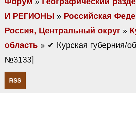
Форум
»
Географический разд
И РЕГИОНЫ
»
Российская Фед
Россия, Центральный округ
»
К
область
» ✔ Курская губерния/об
№3133]
RSS