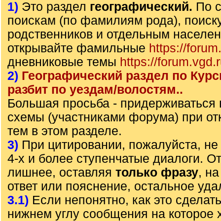
1)
Это раздел
географический.
По 
поискам (по фамилиям рода), поиск
родственников и отдельным населе
открывайте фамильные
https://forum
дневниковые темы
https://forum.vgd.
2)
Географический раздел по Курс
разбит по уездам/волостям..
Большая просьба - придерживаться
схемы (участниками форума) при от
тем в этом разделе.
3)
При цитировании, пожалуйста, не 
4-х и более ступенчатые диалоги. О
лишнее, оставляя
только фразу
, н
ответ или пояснение, остальное уда
3.1)
Если непонятно, как это сделать
нижнем углу сообщения на которое х