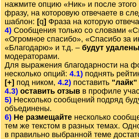
нажмите опцию «Ник» и после этого 
фразу, на которовую отвечаете в с
шаблон:
[
q
]
Фраза на которую отвеч
4)
Сообщения только со словами «С
«Огромное спасибо», «Спасибо за 
«Благодарю» и т.д. –
будут удален
модераторами.
Для выражения благодарности на ф
несколько опций:
4.1)
поднять рейти
[+]
под ником,
4.2)
поставить
"лайк"
4.3)
оставить отзыв
в профиле учас
5)
Несколько сообщений подряд буд
объединены.
6)
Не размещайте
несколько сообще
тем же текстом в разных темах. Од
в правильно выбранной теме достат