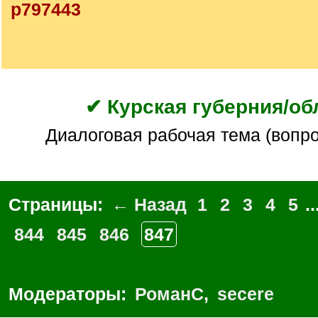
p797443
✔ Курская губерния/об
Диалоговая рабочая тема (вопр
Страницы:
← Назад
1
2
3
4
5
..
844
845
846
847
Модераторы:
РоманС
,
secere