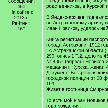
Предположительно, родилс
Сообщений:
родственников, в Курской 
460
На сайте с
В Яндекс-архиве, где выл
2018 г.
по Астраханскому архиву и
Рейтинг:
Иван Новиков, удалось най
160
Книга регистрации паспорт
города Астрахани. 1912 го
ГА Астраханской области 
290, опись 1 Т.2, дело № 45
№ 4057 (апрель) Новиков 
мещанин г. Курска, женат, 4
Документ: Безсрочная книж
городской полиции от 20 ф
109
Живет в гостинице Смирно
То есть мой Иван Новиков
года рождения.