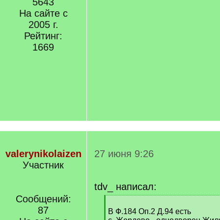
5643
На сайте с
2005 г.
Рейтинг:
1669
valerynikolaizen
27 июня 9:26
Участник
tdv_ написал:
Сообщений:
[
87
q
В Ф.184 Оп.2 Д.94 есть
]