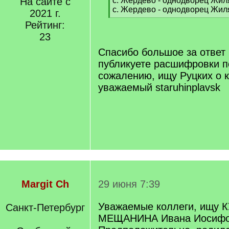
На сайте с
с. Жердево - однодворец Жи
с. Жердево - однодворец Жи
2021 г.
[
Рейтинг:
/
23
q
]
Спасибо большое за ответ 
публикуете расшифровки п
сожалению, ищу Руцких о 
уважаемый staruhinplavsk
Margit Ch
29 июня 7:39
Уважаемые коллеги, ищу
Санкт-Петербург
МЕЩАНИНА Ивана Иосифов