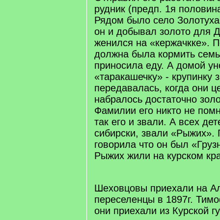
рудник (предп. 1я половин
Рядом было село Золотуха.
он и добывал золото для 
женился на «кержачкке». П
должна была кормить семь
приносила еду. А домой у
«таракашечку» - крупинку 
передавалась, когда они ц
набралось достаточно золо
Фамилии его никто не помн
так его и звали. А всех дет
сибирски, звали «Рыжих». П
говорила что он был «Груз
Рыжих жили на курском кра
Шеховцовы приехали на Ал
переселенцы в 1897г. Тимо
они приехали из Курской г