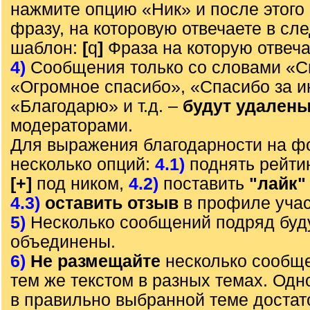
нажмите опцию «Ник» и после этого 
фразу, на которовую отвечаете в с
шаблон:
[
q
]
Фраза на которую отвеч
4)
Сообщения только со словами «С
«Огромное спасибо», «Спасибо за 
«Благодарю» и т.д. –
будут удален
модераторами.
Для выражения благодарности на ф
несколько опций:
4.1)
поднять рейти
[+]
под ником,
4.2)
поставить
"лайк"
4.3)
оставить отзыв
в профиле учас
5)
Несколько сообщений подряд буд
объединены.
6)
Не размещайте
несколько сообще
тем же текстом в разных темах. Од
в правильно выбранной теме достат