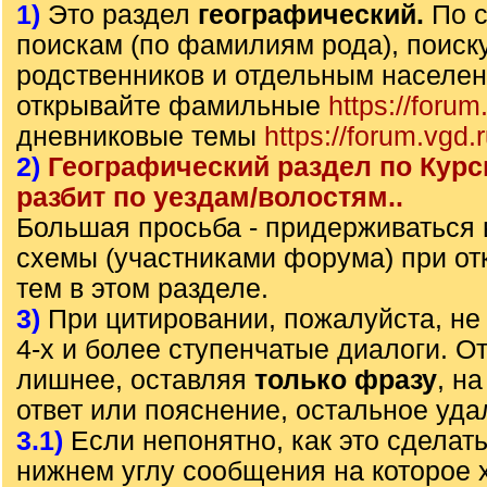
1)
Это раздел
географический.
По 
поискам (по фамилиям рода), поиск
родственников и отдельным населе
открывайте фамильные
https://forum
дневниковые темы
https://forum.vgd.
2)
Географический раздел по Курс
разбит по уездам/волостям..
Большая просьба - придерживаться
схемы (участниками форума) при от
тем в этом разделе.
3)
При цитировании, пожалуйста, не 
4-х и более ступенчатые диалоги. О
лишнее, оставляя
только фразу
, н
ответ или пояснение, остальное уда
3.1)
Если непонятно, как это сделать
нижнем углу сообщения на которое х