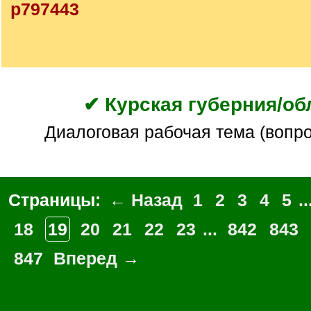
p797443
✔ Курская губерния/об
Диалоговая рабочая тема (вопр
Страницы:
← Назад
1
2
3
4
5
..
18
19
20
21
22
23
...
842
843
847
Вперед →