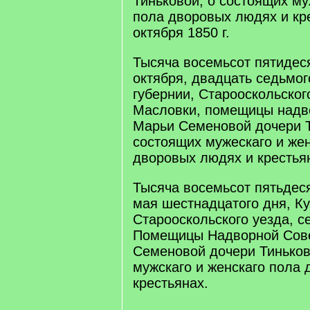
Тиньковой, о состоящих му
пола дворовых людях и кре
октября 1850 г.
Тысяча восемьсот пятидеся
октября, двадцать седьмог
губернии, Старооскольског
Масловки, помещицы надв
Марьи Семеновой дочери Т
состоящих мужескаго и жен
дворовых людях и крестья
Тысяча восемьсот пятьдеся
мая шестнадцатого дня, Ку
Старооскольского уезда, с
Помещицы Надворной Сов
Семеновой дочери Тиньков
мужскаго и женскаго пола
крестьянах.