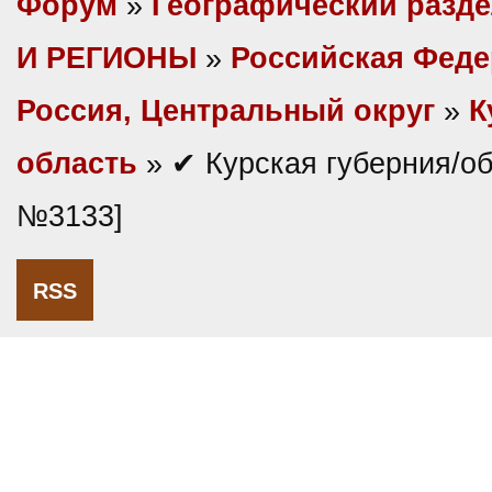
Форум
»
Географический разд
И РЕГИОНЫ
»
Российская Фед
Россия, Центральный округ
»
К
область
» ✔ Курская губерния/об
№3133]
RSS