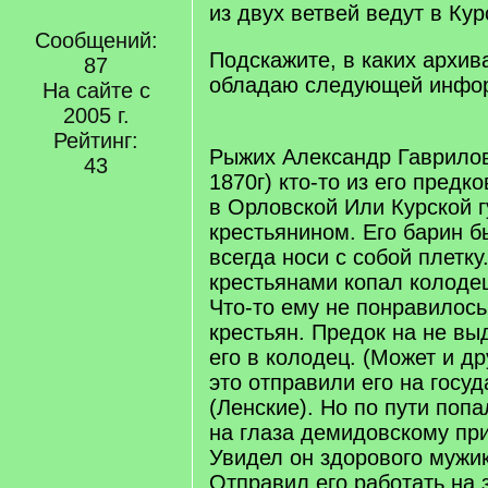
из двух ветвей ведут в Ку
Сообщений:
Подскажите, в каких архива
87
обладаю следующей инфо
На сайте с
2005 г.
Рейтинг:
Рыжих Александр Гаврилови
43
1870г) кто-то из его предк
в Орловской Или Курской 
крестьянином. Его барин б
всегда носи с собой плетку
крестьянами копал колоде
Что-то ему не понравилось
крестьян. Предок на не вы
его в колодец. (Может и др
это отправили его на госу
(Ленские). Но по пути поп
на глаза демидовскому при
Увидел он здорового мужик
Отправил его работать на