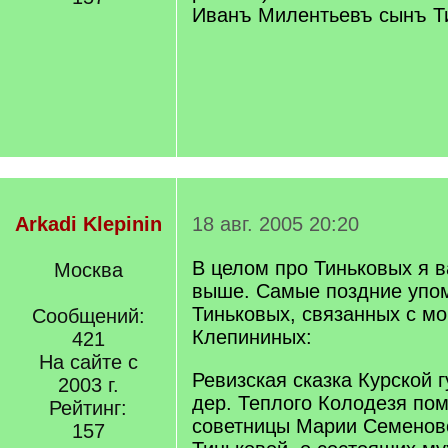
Иванъ Милентьевъ сынъ Т
Arkadi Klepinin
18 авг. 2005 20:20
В целом про Тиньковых я 
Москва
выше. Самые поздние упо
Тиньковых, связанных с м
Сообщений:
Клепининых:
421
На сайте с
Ревизская сказка Курской г
2003 г.
дер. Теплого Колодезя по
Рейтинг:
советницы Марии Семенов
157