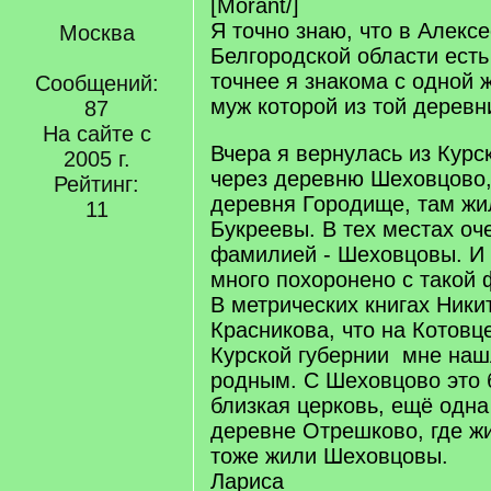
[Morant/]
Я точно знаю, что в Алексе
Москва
Белгородской области есть
точнее я знакома с одной
Сообщений:
муж которой из той деревн
87
На сайте с
Вчера я вернулась из Курс
2005 г.
через деревню Шеховцово
Рейтинг:
деревня Городище, там жи
11
Букреевы. В тех местах оч
фамилией - Шеховцовы. И
много похоронено с такой
В метрических книгах Ники
Красникова, что на Котовце
Курской губернии мне наш
родным. С Шеховцово это
близкая церковь, ещё одна
деревне Отрешково, где ж
тоже жили Шеховцовы.
Лариса