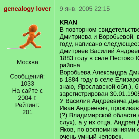
genealogy lover
9 янв. 2005 22:15
KRAN
В повторном свидетельств
Дмитриева и Воробьевой, 
году, написано следующее
Дмитриев Василий Андрее
1883 году в селе Пестово
Москва
района.
Воробьева Александра Дм
Сообщений:
в 1884 году в селе Елизаро
1033
знаю, Ярославской обл.), б
На сайте с
зарегистрирован 30.01.190
2004 г.
У Василия Андреевича Дми
Рейтинг:
Иван Андреевич, проживав
201
(?) Владимирской области 
слух), а у их отца, Андрея
Яков, по воспоминаниями е
очень умный человек.