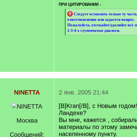
q
ПРИ ЦИТИРОВАНИИ -
]
[
Следует оставлять только ту часть
q
ответ/пояснение или задается вопрос.
]
Пожалуйста, отсекайте/удаляйте всё 
2-3-4-х ступенчатые диалоги.
[
/
q
]
NINETTA
2 янв. 2005 21:44
[B]Kran[/B], с Новым годом!
Ландехе?
Вы мне, кажется , собирал
Москва
материалы по этому замеч
населенному пункту.
Сообщений: