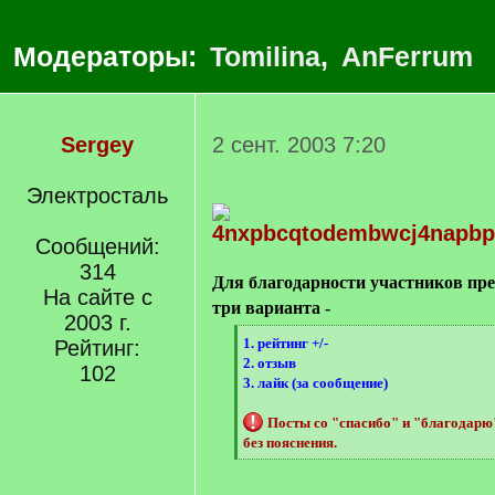
Модераторы:
Tomilina
,
AnFerrum
Sergey
2 сент. 2003 7:20
Электросталь
Сообщений:
314
Для благодарности участников пр
На сайте с
три варианта -
2003 г.
[
1. рейтинг +/-
Рейтинг:
q
2. отзыв
102
]
3. лайк (за сообщение)
Посты со "спасибо" и "благодар
без пояснения.
[
/