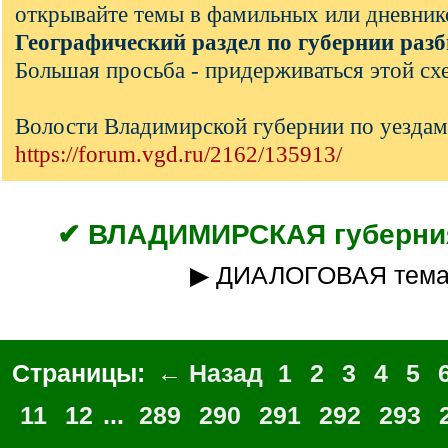
открывайте темы в фамильных или дневник
Географический раздел по губернии разб
Большая просьба - придерживаться этой сх
Волости Владимирской губернии по уездам
https://forum.vgd.ru/2162/135913/
✔ ВЛАДИМИРСКАЯ губерния
▶ ДИАЛОГОВАЯ тем
Страницы:
← Назад
1
2
3
4
5
11
12
...
289
290
291
292
293