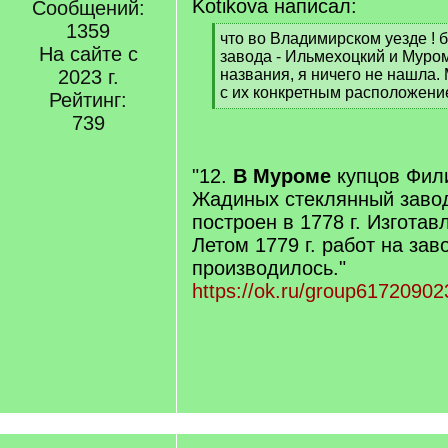
Kotikova написал:
Сообщений:
1359
[
что во Владимирском уезде ! 
На сайте с
q
завода - Ильмехоцкий и Муром
]
2023 г.
названия, я ничего не нашла.
с их конкретным расположени
Рейтинг:
[
739
/
q
]
"12.
В Муроме
купцов Фил
Жадиных стеклянный завод
построен в 1778 г. Изготав
Летом 1779 г. работ на зав
производилось."
https://ok.ru/group6172090