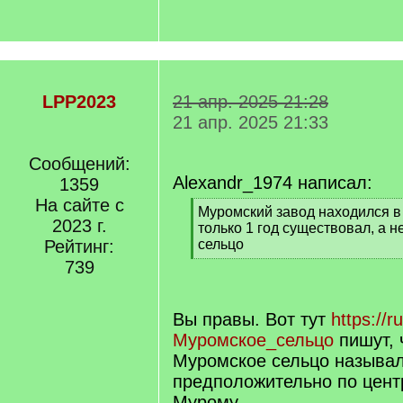
LPP2023
21 апр. 2025 21:28
21 апр. 2025 21:33
Сообщений:
Alexandr_1974 написал:
1359
На сайте с
[
Муромский завод находился в 
2023 г.
q
только 1 год существовал, а н
]
Рейтинг:
сельцо
[
739
/
q
]
Вы правы. Вот тут
https://ru
Муромское_сельцо
пишут, 
Муромское сельцо называл
предположительно по цент
Мурому.