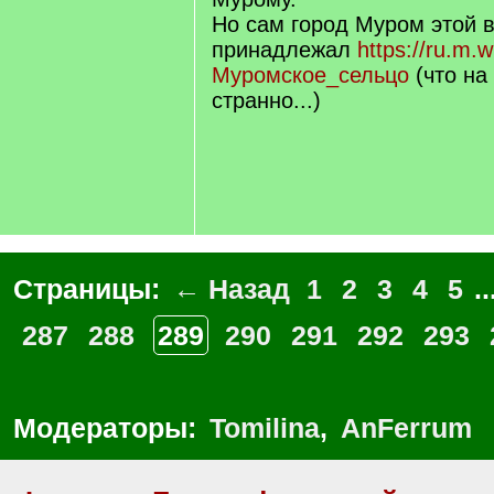
Но сам город Муром этой 
принадлежал
https://ru.m.w
Муромское_сельцо
(что на
странно...)
Страницы:
← Назад
1
2
3
4
5
..
287
288
289
290
291
292
293
Модераторы:
Tomilina
,
AnFerrum