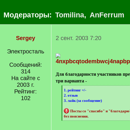
Модераторы:
Tomilina
,
AnFerrum
Sergey
2 сент. 2003 7:20
Электросталь
Сообщений:
314
Для благодарности участников пр
На сайте с
три варианта -
2003 г.
[
1. рейтинг +/-
Рейтинг:
q
2. отзыв
102
]
3. лайк (за сообщение)
Посты со "спасибо" и "благодар
без пояснения.
[
/