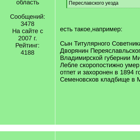
область
q
Переславского уезда
]
[
/
Сообщений:
q
3478
]
есть такое,например:
На сайте с
2007 г.
Сын Титулярного Советник
Рейтинг:
Дворянин Переяславльског
4188
Владимирской губернии М
Лебле скоропостижно умер 
отпет и захоронен в 1894 г
Семеновсков кладбище в 