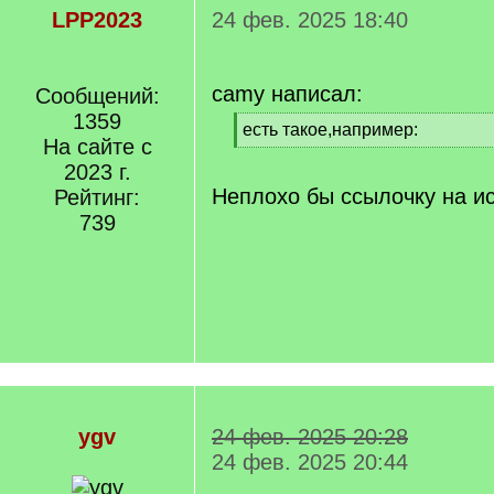
LPP2023
24 фев. 2025 18:40
camy написал:
Сообщений:
1359
[
есть такое,например:
На сайте с
q
[
]
2023 г.
/
q
Неплохо бы ссылочку на ис
Рейтинг:
]
739
ygv
24 фев. 2025 20:28
24 фев. 2025 20:44