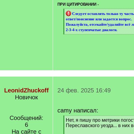
q
ПРИ ЦИТИРОВАНИИ -
]
[
Следует оставлять только ту часть
q
ответ/пояснение или задается вопрос.
]
Пожалуйста, отсекайте/удаляйте всё 
2-3-4-х ступенчатые диалоги.
[
/
q
]
LeonidZhuckoff
24 фев. 2025 16:49
Новичок
camy написал:
Сообщений:
[
Нет, я пишу про метрики погос
6
q
Переславского уезда... в них 
]
На сайте с