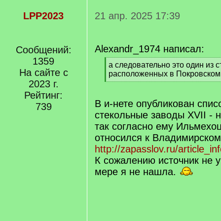
LPP2023
21 апр. 2025 17:39
Alexandr_1974 написал:
Сообщений:
1359
[
а следовательно это один из 
На сайте с
q
расположенных в Покровском 
]
2023 г.
[
/
Рейтинг:
q
В и-нете опубликован спис
739
]
стекольные заводы XVII - 
так согласно ему Ильмехо
относился к Владимирском
http://zapasslov.ru/article_i
К сожалению источник не у
мере я не нашла.