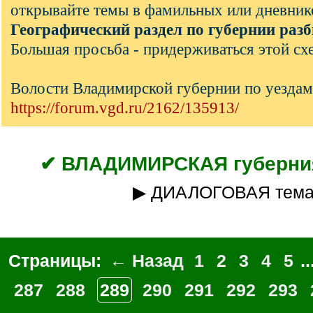
открывайте темы в фамильных или дневник
Географический раздел по губернии разб
Большая просьба - придерживаться этой сх
Волости Владимирской губернии по уездам
https://forum.vgd.ru/2162/135913/
✔ ВЛАДИМИРСКАЯ губерния
▶ ДИАЛОГОВАЯ тем
Страницы:
← Назад
1
2
3
4
5
..
287
288
289
290
291
292
293