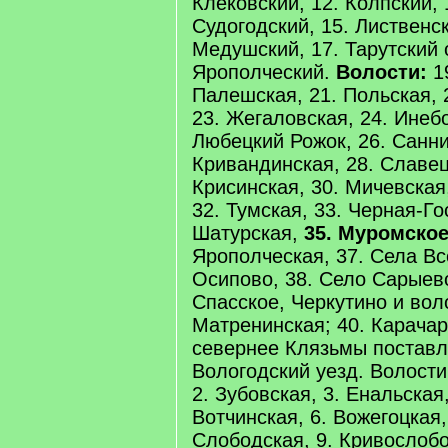
Клековский, 12. Колпский, 1
Судогодский, 15. Лиственск
Медушский, 17. Тарутский 
Ярополческий.
Волости:
19
Палешская, 21. Польская, 
23. Жегаловская, 24. Инебо
Любецкий Рожок, 26. Санни
Кривандинская, 28. Славец
Крисинская, 30. Мичевская,
32. Тумская, 33. Черная-Го
Шатурская,
35. Муромско
Ярополческая, 37. Села Вс
Осипово, 38. Село Сарыево
Спасское, Черкутино и вол
Матренинская; 40. Карача
севернее Клязьмы поставл
Вологодский уезд. Волости
2. Зубовская, 3. Енальская,
Вотчинская, 6. Вожегоцкая,
Слободская, 9. Кривослобо