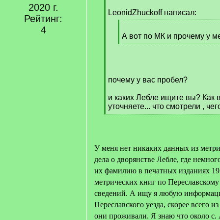
2020 г.
LeonidZhuckoff написал:
Рейтинг:
[
4
q
А вот по МК и прочему у м
]
[
/
q
]
почему у вас пробел?
и каких Лебле ищите вы? Как 
уточняете... что смотрели , че
[
/
q
]
У меня нет никаких данных из метри
дела о дворянстве Лебле, где немно
их фамилию в печатных изданиях 19 
метрических книг по Переславскому 
сведений. А ищу я любую информац
Переславского уезда, скорее всего и
они проживали. Я знаю что около с.