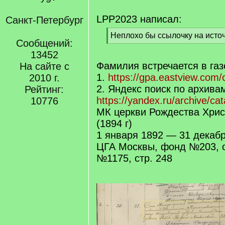
LPP2023 написал:
Санкт-Петербург
[
Неплохо бы ссылочку на источ
Сообщений:
q
[
]
13452
/
q
Фамилия встречается в газе
На сайте с
]
1.
https://gpa.eastview.com/cr
2010 г.
2. Яндекс поиск по архива
Рейтинг:
https://yandex.ru/archive/ca
10776
МК церкви Рождества Хри
(1894 г)
1 января 1892 — 31 декаб
ЦГА Москвы, фонд №203, 
№1175, стр. 248