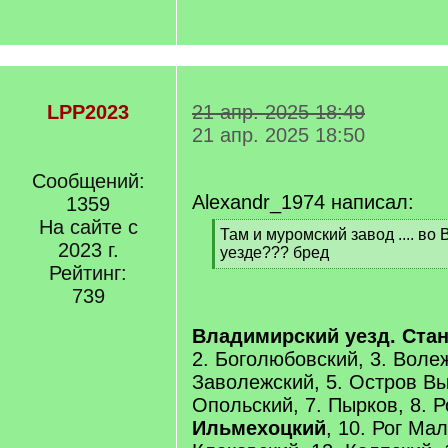
LPP2023
21 апр. 2025 18:49
21 апр. 2025 18:50
Сообщений:
Alexandr_1974 написал:
1359
На сайте с
[
Там и муромский завод .... в
2023 г.
q
уезде??? бред
]
Рейтинг:
[
/
739
q
]
Владимирский уезд.
Ста
2. Боголюбовский, 3. Волеж
Заволежский, 5. Остров Вы
Опольский, 7. Пырков, 8. Р
Ильмехоцкий
, 10. Рог Мал