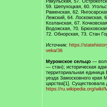
Ракульская, 57. Острокотск
59. Шепухоцкая, 60. Угольс
Раменская, 62. Янгосарская
Лежский, 64. Лоскомская, 6
Козланская, 67. Кочковская
Водожская, 70. Брюховская
72. Обнорская, 73. Стан Го
Источник:
https://statehistor
veka/36
Муромское сельцо
— воло
— стан); историческая адм
территориальная единица 
уезда Замосковного края 
царства[1]. Существовала 
https://ru.wikipedia.org/wi