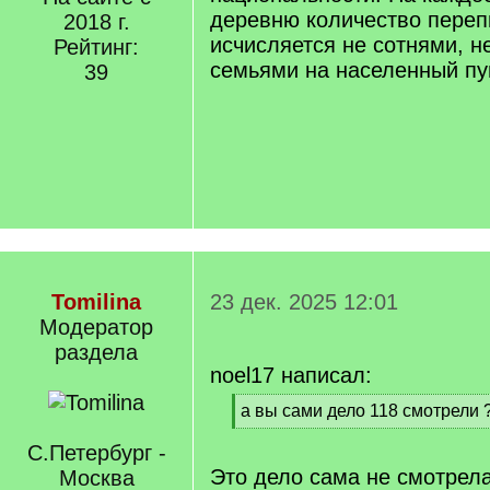
деревню количество пере
2018 г.
исчисляется не сотнями, н
Рейтинг:
семьями на населенный пун
39
Tomilina
23 дек. 2025 12:01
Модератор
раздела
noel17 написал:
[
а вы сами дело 118 смотрели 
q
[
]
С.Петербург -
/
q
Это дело сама не смотрела
Москва
]