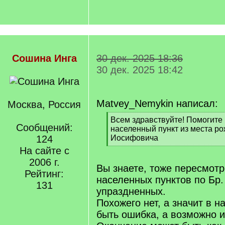
Сошина Инга
30 дек. 2025 18:36
30 дек. 2025 18:42
Matvey_Nemykin написал:
Москва, Россия
[
Всем здравствуйте! Помогите
Сообщений:
q
населенный пункт из места р
]
124
Иосифовича
[
На сайте с
/
2006 г.
q
Вы знаете, тоже пересмотр
Рейтинг:
]
населенных пунктов по Бр.
131
упраздненных.
Похожего нет, а значит в 
быть ошибка, а возможно и