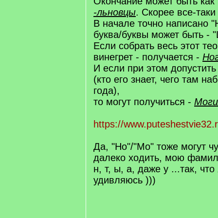
Окончание может быть как
-льновцы
. Скорее все-таки 
В начале точно написано "
буква/буквы может быть - "Ш
Если собрать весь этот те
винегрет - получается -
Но
И если при этом допустить
(кто его знает, чего там на
года),
то могут получиться -
Моги
https://www.puteshestvie32.
Да, "Но"/"Мо" тоже могут ч
далеко ходить, мою фамил
н, т, ы, а, даже у ...так, ч
удивляюсь )))