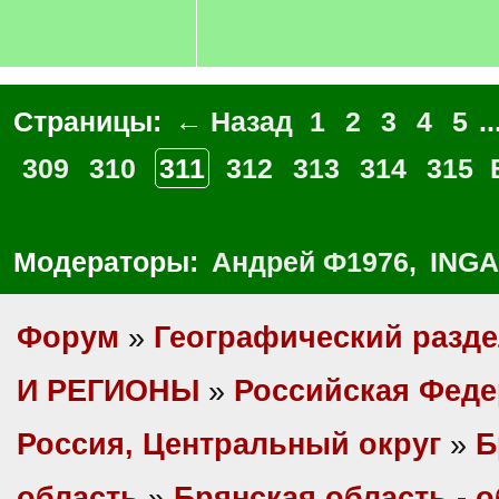
Страницы:
← Назад
1
2
3
4
5
..
309
310
311
312
313
314
315
Модераторы:
Андрей Ф1976
,
INGA
Форум
»
Географический разд
И РЕГИОНЫ
»
Российская Фед
Россия, Центральный округ
»
Б
область
»
Брянская область - 