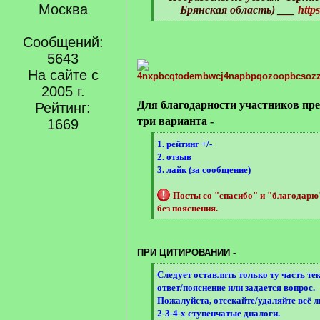
Москва
Брянская область) ___
http
[
/
Сообщений:
q
5643
]
На сайте с
2005 г.
Для благодарности участников пр
Рейтинг:
три варианта -
1669
[
1. рейтинг +/-
q
2. отзыв
]
3. лайк (за сообщение)
Посты со "спасибо" и "благодар
без пояснения.
[
/
q
ПРИ ЦИТИРОВАНИИ -
]
[
Следует оставлять только ту часть те
q
ответ/пояснение или задается вопрос.
]
Пожалуйста, отсекайте/удаляйте всё 
2-3-4-х ступенчатые диалоги.