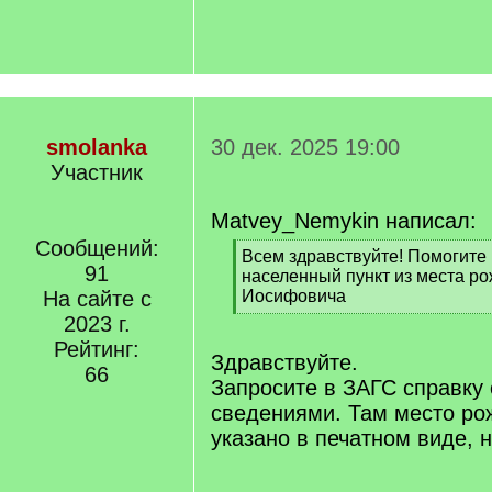
smolanka
30 дек. 2025 19:00
Участник
Matvey_Nemykin написал:
Сообщений:
[
Всем здравствуйте! Помогите
91
q
населенный пункт из места р
]
На сайте с
Иосифовича
[
2023 г.
/
Рейтинг:
q
Здравствуйте.
66
]
Запросите в ЗАГС справку 
сведениями. Там место ро
указано в печатном виде, н