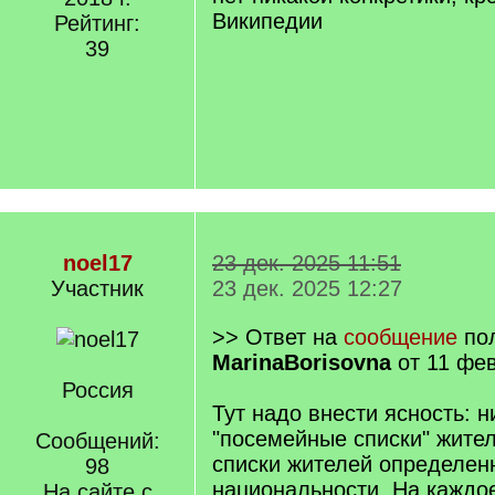
Википедии
Рейтинг:
39
noel17
23 дек. 2025 11:51
Участник
23 дек. 2025 12:27
>> Ответ на
сообщение
пол
MarinaBorisovna
от 11 фев
Россия
Тут надо внести ясность: н
"посемейные списки" жител
Сообщений:
списки жителей определен
98
национальности. На каждо
На сайте с