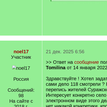
[
/
q
]
noel17
21 дек. 2025 6:56
Участник
>> Ответ на
сообщение
пол
Tomilina
от 14 января 2022
Здравствуйте ! Хотел зада
Россия
сами дело 118 смотрели ? 
перепись жителей Суражско
Сообщений:
Интересует конкретно село 
98
электронном виде этого де
На сайте с
нет никакой конкретики, кр
2018 г.