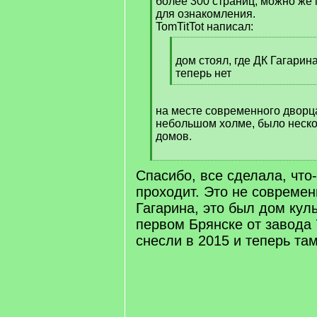
более 300 страниц, можно же 
для ознакомления.
TomTitTot написал:
[
q
дом стоял, где ДК Гагарина
]
теперь нет
[
/
на месте современного дворца
q
небольшом холме, было неско
]
домов.
[
Спасибо, все сделала, что-
/
q
проходит. Это не совреме
]
Гагарина, это был дом кул
первом Брянске от завода 
снесли в 2015 и теперь та