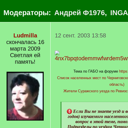
Модераторы:
Андрей Ф1976
,
INGA
Ludmilla
12 сент. 2003 13:58
скончалась 16
марта 2009
Светлая ей
память!
Тема по ГАБО на форуме
https
Список населенных мест по Черниговско
область)
Жители Суражского уезда по Ревизс
[
q
Если Вы не знаете уезд и в
]
годов) изучаемого населенног
вопрос в этой теме, пом
Подразделы по уездам Черниго