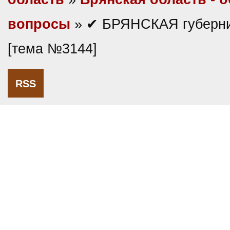
вопросы
» ✔ БРЯНСКАЯ губерни
[тема №3144]
RSS