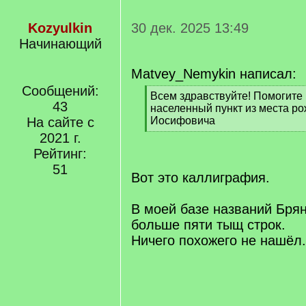
Kozyulkin
30 дек. 2025 13:49
Начинающий
Matvey_Nemykin написал:
Сообщений:
[
Всем здравствуйте! Помогите
43
q
населенный пункт из места р
]
На сайте с
Иосифовича
[
2021 г.
/
Рейтинг:
q
51
]
Вот это каллиграфия.
В моей базе названий Бря
больше пяти тыщ строк.
Ничего похожего не нашёл.