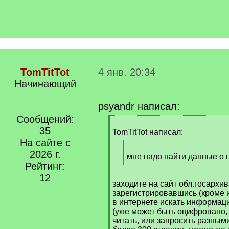
TomTitTot
4 янв. 20:34
Начинающий
psyandr написал:
Сообщений:
[
35
q
TomTitTot написал:
]
На сайте с
[
2026 г.
q
мне надо найти данные о 
Рейтинг:
]
[
/
12
заходите на сайт обл.госархив
q
зарегистрировавшись (кроме и
]
в интернете искать информаци
(уже может быть оцифровано,
читать, или запросить разным