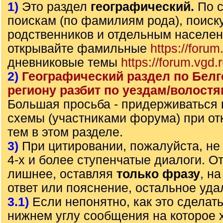
1)
Это раздел
географический.
По 
поискам (по фамилиям рода), поиск
родственников и отдельным населе
открывайте фамильные
https://forum
дневниковые темы
https://forum.vgd.
2)
Географический раздел по Бел
региону разбит по уездам/волостя
Большая просьба - придерживаться
схемы (участниками форума) при от
тем в этом разделе.
3)
При цитировании, пожалуйста, не 
4-х и более ступенчатые диалоги. О
лишнее, оставляя
только фразу
, н
ответ или пояснение, остальное уда
3.1)
Если непонятно, как это сделать
нижнем углу сообщения на которое х