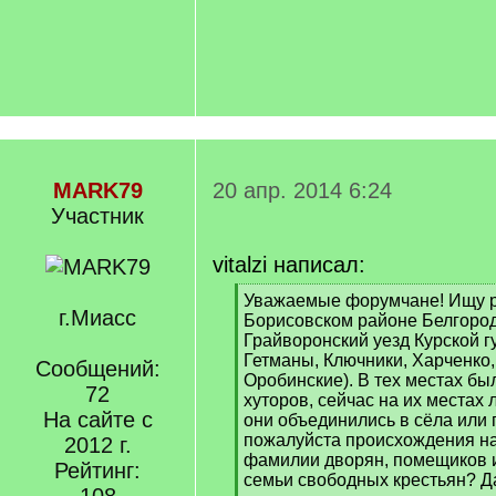
MARK79
20 апр. 2014 6:24
Участник
vitalzi написал:
[
Уважаемые форумчане! Ищу р
г.Миасс
q
Борисовском районе Белгород
]
Грайворонский уезд Курской 
Гетманы, Ключники, Харченко
Сообщений:
Оробинские). В тех местах б
72
хуторов, сейчас на их местах 
На сайте с
они объединились в сёла или 
пожалуйста происхождения на
2012 г.
фамилии дворян, помещиков и
Рейтинг:
семьи свободных крестьян? 