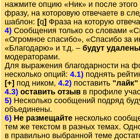
нажмите опцию «Ник» и после этого 
фразу, на которовую отвечаете в с
шаблон:
[
q
]
Фраза на которую отвеч
4)
Сообщения только со словами «С
«Огромное спасибо», «Спасибо за 
«Благодарю» и т.д. –
будут удален
модераторами.
Для выражения благодарности на ф
несколько опций:
4.1)
поднять рейти
[+]
под ником,
4.2)
поставить
"лайк"
4.3)
оставить отзыв
в профиле учас
5)
Несколько сообщений подряд буд
объединены.
6)
Не размещайте
несколько сообще
тем же текстом в разных темах. Од
в правильно выбранной теме достат