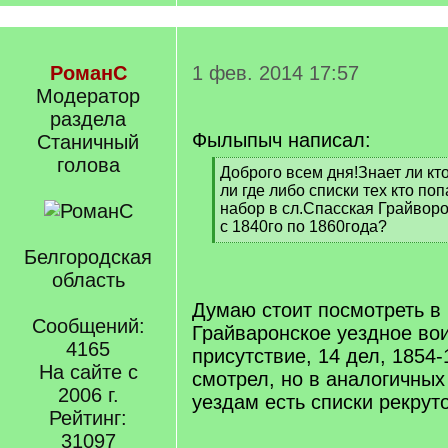
РоманС
1 фев. 2014 17:57
Модератор
раздела
Фылыпыч написал:
Станичный
голова
[
Доброго всем дня!Знает ли кт
q
ли где либо списки тех кто по
]
набор в сл.Спасская Грайворо
с 1840го по 1860года?
[
Белгородская
/
область
q
]
Думаю стоит посмотреть 
Сообщений:
Грайваронское уездное во
4165
присутствие, 14 дел, 1854-1
На сайте с
смотрел, но в аналогичных
2006 г.
уездам есть списки рекрут
Рейтинг:
31097