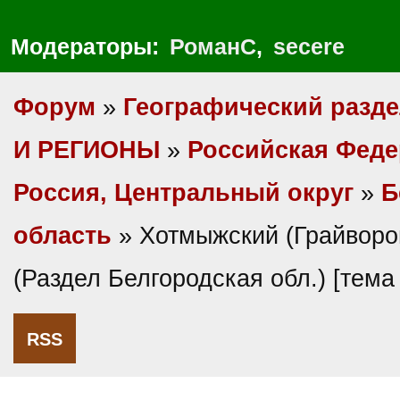
Модераторы:
РоманС
,
secere
Форум
»
Географический разд
И РЕГИОНЫ
»
Российская Фед
Россия, Центральный округ
»
Б
область
» Хотмыжский (Грайворо
(Раздел Белгородская обл.) [тем
RSS