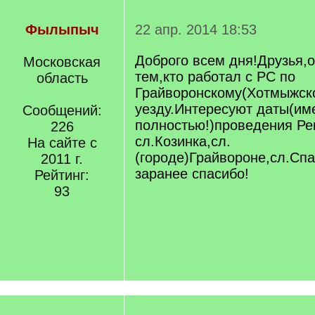
Фылыпыч
22 апр. 2014 18:53
Доброго всем дня!Друзья,
Московская
тем,кто работал с РС по
область
Грайворонскому(Хотмыжск
уезду.Интересуют даты(им
Сообщений:
полностью!)проведения Ре
226
сл.Козинка,сл.
На сайте с
(городе)Грайвороне,сл.Сп
2011 г.
заранее спасибо!
Рейтинг:
93