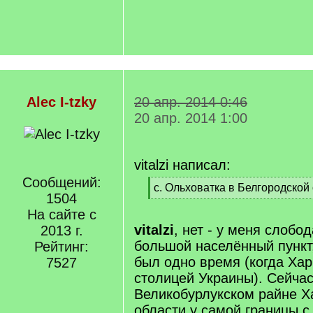
Alec I-tzky
20 апр. 2014 0:46
20 апр. 2014 1:00
vitalzi написал:
Сообщений:
[
с. Ольховатка в Белгородской
1504
q
[
]
На сайте с
/
q
vitalzi
, нет - у меня слобо
2013 г.
]
большой населённый пункт
Рейтинг:
был одно время (когда Х
7527
столицей Украины). Сейча
Великобурлукском райне Х
области у самой границы с