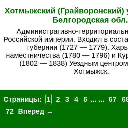
Хотмыжский (Грайворонский) 
Белгородская обл.
Административно-территориальная единица
Российской империи. Входил в сост
губернии (1727 — 1779), Харь
наместничества (1780 — 1796) и Ку
(1802 — 1838) Уездным центром
Хотмыжск.
Страницы:
1
2
3
4
5
... ...
67
6
72
Вперед →