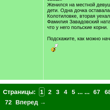
Женился на местной девуш
дети. Одна дочка оставала
Колотиловке, вторая уехал
Фамилия Завадовский нат
что у него польские корни.
Подскажите, как можно нач
Страницы:
1
2
3
4
5
... ...
67
6
72
Вперед →