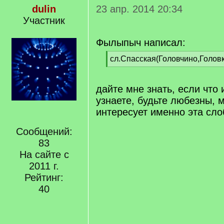
dulin
23 апр. 2014 20:34
Участник
Фылыпыч написал:
[
сл.Спасская(Головчино,Голов
q
[
]
/
q
дайте мне знать, если что
]
узнаете, будьте любезны, 
интересует именно эта сл
Сообщений:
83
На сайте с
2011 г.
Рейтинг:
40