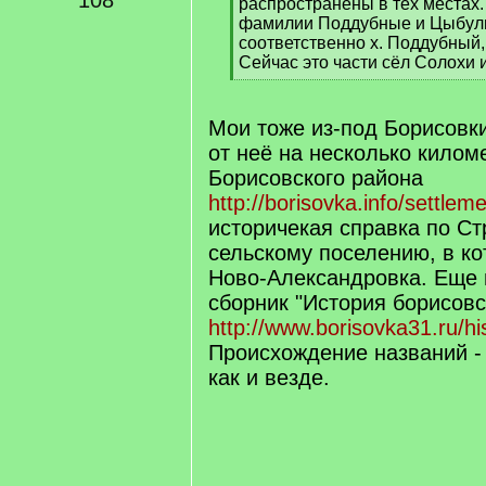
108
распространены в тех местах.
фамилии Поддубные и Цыбуль
соответственно х. Поддубный,
Сейчас это части сёл Солохи 
[
/
q
Мои тоже из-под Борисовки
]
от неё на несколько килом
Борисовского района
http://borisovka.info/settleme
историчекая справка по Ст
сельскому поселению, в ко
Ново-Александровка. Еще 
сборник "История борисовс
http://www.borisovka31.ru/hi
Происхождение названий -
как и везде.