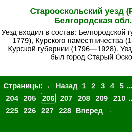
Старооскольский уезд (
Белгородская обл.
Уезд входил в состав: Белгородской губернии (1727—
1779), Курского наместничества (
Курской губернии (1796—1928). Уе
был город Старый Оско
Страницы:
← Назад
1
2
3
4
5
..
204
205
206
207
208
209
210
.
225
226
227
228
Вперед →