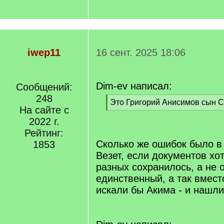
iwep11
16 сент. 2025 18:06
Dim-ev написал:
Сообщений:
248
[
Это Григорий Анисимов сын 
На сайте с
q
[
]
2022 г.
/
q
Рейтинг:
]
Сколько же ошибок было в
1853
Везет, если документов хо
разных сохранилось, а не 
единственный, а так вмес
искали бы Акима - и нашли