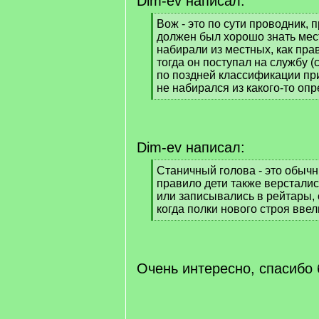
Dim-ev написал:
[
Вож - это по сути проводник, 
q
должен был хорошо знать мес
]
набирали из местных, как пра
тогда он поступал на службу 
по поздней классификации при
не набирался из какого-то оп
[
/
q
]
Dim-ev написал:
[
Станичный голова - это обычн
q
правило дети также верстались
]
или записывались в рейтары, с
когда полки нового строя ввел
[
/
q
]
Очень интересно, спасибо