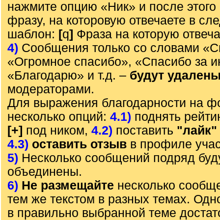
нажмите опцию «Ник» и после этого 
фразу, на которовую отвечаете в с
шаблон:
[
q
]
Фраза на которую отвеч
4)
Сообщения только со словами «С
«Огромное спасибо», «Спасибо за 
«Благодарю» и т.д. –
будут удален
модераторами.
Для выражения благодарности на ф
несколько опций:
4.1)
поднять рейти
[+]
под ником,
4.2)
поставить
"лайк"
4.3)
оставить отзыв
в профиле учас
5)
Несколько сообщений подряд буд
объединены.
6)
Не размещайте
несколько сообще
тем же текстом в разных темах. Од
в правильно выбранной теме достат