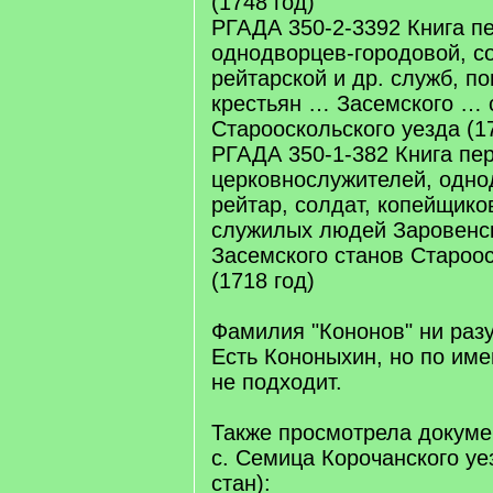
(1748 год)
РГАДА 350-2-3392 Книга п
однодворцев-городовой, с
рейтарской и др. служб, п
крестьян … Засемского … 
Старооскольского уезда (17
РГАДА 350-1-382 Книга пе
церковнослужителей, одно
рейтар, солдат, копейщико
служилых людей Заровенск
Засемского станов Староос
(1718 год)
Фамилия "Кононов" ни разу
Есть Кононыхин, но по име
не подходит.
Также просмотрела докуме
с. Семица Корочанского уе
стан):