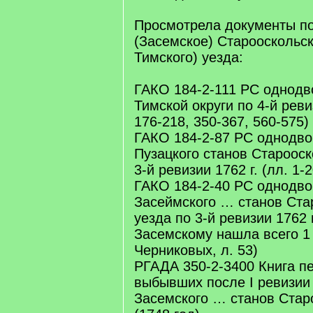
Просмотрела документы по
(Засемское) Старооскольск
Тимского) уезда:
ГАКО 184-2-111 РС однодво
Тимской округи по 4-й ревиз
176-218, 350-367, 560-575)
ГАКО 184-2-87 РС однодво
Пузацкого станов Старооск
3-й ревизии 1762 г. (лл. 1-
ГАКО 184-2-40 РС однодв
Засеймского … станов Ста
уезда по 3-й ревизии 1762 г
Засемскому нашла всего 1 
Черниковых, л. 53)
РГАДА 350-2-3400 Книга п
выбывших после I ревизи
Засемского … станов Стар