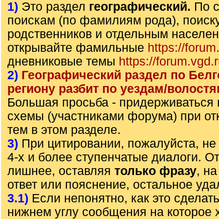
1)
Это раздел
географический.
По 
поискам (по фамилиям рода), поиск
родственников и отдельным населе
открывайте фамильные
https://forum
дневниковые темы
https://forum.vgd.
2)
Географический раздел по Бел
региону разбит по уездам/волостя
Большая просьба - придерживаться
схемы (участниками форума) при от
тем в этом разделе.
3)
При цитировании, пожалуйста, не 
4-х и более ступенчатые диалоги. О
лишнее, оставляя
только фразу
, н
ответ или пояснение, остальное уда
3.1)
Если непонятно, как это сделать
нижнем углу сообщения на которое х