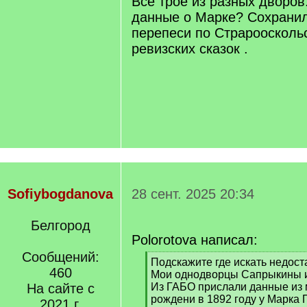
Все трое из разных дворов
данные о Марке? Сохранил
перепеси по Страроосколь
ревизских сказок .
Sofiybogdanova
28 сент. 2025 20:34
Белгород
Polorotova написал:
Сообщений:
[
Подскажите где искать недост
460
q
Мои однодворцы Сапрыкины и
]
На сайте с
Из ГАБО прислали данные из м
рождени в 1892 году у Марка
2021 г.