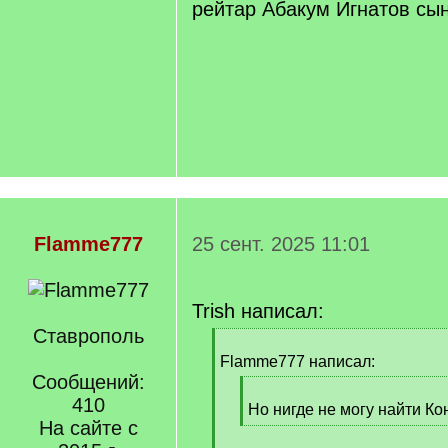
рейтар Абакум Игнатов сы
Flamme777
25 сент. 2025 11:01
Trish написал:
Ставрополь
[
q
Flamme777 написал:
]
Сообщений:
[
410
q
Но нигде не могу найти К
На сайте с
]
[
/