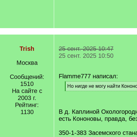
Trish
25 сент. 2025 10:47
25 сент. 2025 10:50
Москва
Flamme777 написал:
Сообщений:
1510
[
Но нигде не могу найти Конон
На сайте с
q
[
]
2003 г.
/
q
Рейтинг:
]
В д. Каплиной Окологородн
1130
есть Кононовы, правда, бе
350-1-383 Засемского стан