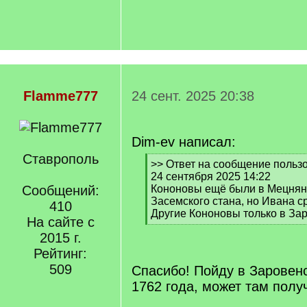
Flamme777
24 сент. 2025 20:38
Dim-ev написал:
Ставрополь
[
>> Ответ на сообщение польз
q
24 сентября 2025 14:22
]
Сообщений:
Кононовы ещё были в Мецнян
Засемского стана, но Ивана ср
410
Другие Кононовы только в Зар
На сайте с
[
2015 г.
/
q
Рейтинг:
]
509
Спасибо! Пойду в Заровенс
1762 года, может там получ