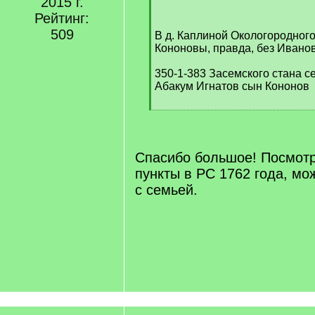
2015 г.
q
Рейтинг:
]
509
В д. Каплиной Окологородного
Кононовы, правда, без Ивано
350-1-383 Засемского стана с
Абакум Игнатов сын Кононов
[
/
q
]
Спасибо большое! Посмот
пункты в РС 1762 года, мо
с семьей.