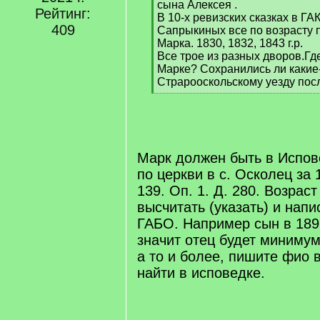
сына Алексея .
Рейтинг:
В 10-х ревизских сказках в Г
409
Сапрыкиных все по возрасту 
Марка. 1830, 1832, 1843 г.р.
Все трое из разных дворов.Гд
Марке? Сохранились ли какие
Страрооскольскому уезду посл
[
/
q
]
Марк должен быть в Испов
по церкви в с. Осколец за 
139. Оп. 1. Д. 280. Возра
высчитать (указать) и напи
ГАБО. Например сын в 189
значит отец будет минимум
а то и более, пишите фио 
найти в исповедке.