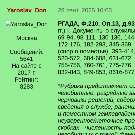
Yaroslav_Don
28 сент. 2025 10:03
РГАДА, Ф.210, Оп.13, д.93
гг.) I. Документы о служилы
69-94, 98-111, 130-136, 144
Москва
172-176, 182-293, 345-369,
(спор о поместье), 393-414
Сообщений:
520-572, 604-608, 631-672,
5641
755-756, 760-761, 775-776,
На сайте с
832-843, 849-853, 861б-877,
2017 г.
Рейтинг:
*Рубрика представляет с
8283
челобитные, разрядные вы
черновики решений, соде
сведения о службе, ранени
и поместном землевладении
неуверенное/неточное пр
скобках - численность по
челобитных с такой фами