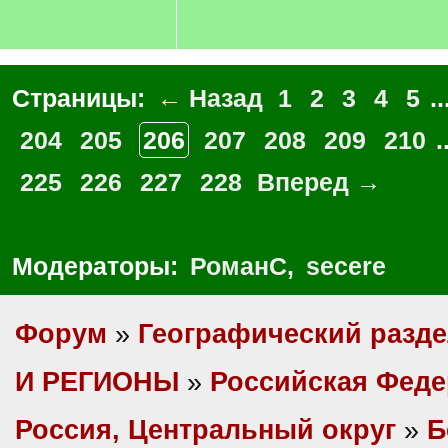
Страницы:
← Назад
1
2
3
4
5
..
204
205
206
207
208
209
210
.
225
226
227
228
Вперед →
Модераторы:
РоманС
,
secere
Форум
»
Географический разд
И РЕГИОНЫ
»
Российская Фед
Россия, Центральный округ
»
Б