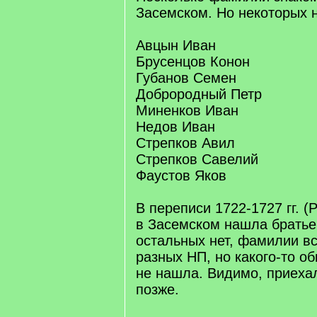
Засемском. Но некоторых н
Авцын Иван
Брусенцов Конон
Губанов Семен
Доброродный Петр
Миненков Иван
Недов Иван
Стрепков Авил
Стрепков Савелий
Фаустов Яков
В переписи 1722-1727 гг. (
в Засемском нашла братье
остальных нет, фамилии в
разных НП, но какого-то о
не нашла. Видимо, приеха
позже.