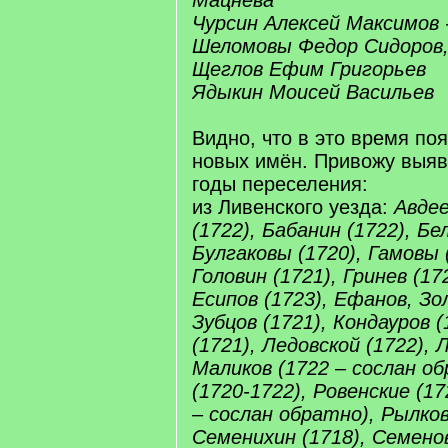
Мацнева
Чурсин Алексей Максимов 
Шеломовы Федор Сидоров
Щеглов Ефим Григорьев
Ядыкин Моисей Васильев
Видно, что в это время по
новых имён. Привожу выяв
годы переселения:
из Ливенского уезда:
Авдее
(1722), Бабанин (1722), Бе
Булгаковы (1720), Гамовы 
Головин (1721), Гринев (17
Есипов (1723), Ефанов, Зо
Зубцов (1721), Кондауров 
(1721), Ледовской (1722), 
Маликов (1722 – сослан о
(1720-1722), Ровенские (17
– сослан обратно), Рылков
Семенихин (1718), Семенов