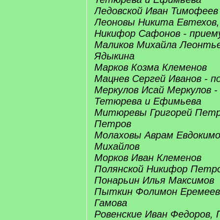
Ледовской Иван Тимофеев
Леоновы Никита Евтехов,
Никифор Сафонов - прием
Маликов Михайла Леонтьев
Ядыкина
Марков Козма Клеменов
Мацнев Сергей Иванов - 
Меркулов Исай Меркулов -
Тетюрева и Ефимьева
Митюревы Григорей Петр
Петров
Молаховы Аврам Евдокимо
Михайлов
Морков Иван Клеменов
Полянской Никифор Петр
Понарьин Илья Максимов
Пыткин Фолимон Еремеев 
Гамова
Ровенские Иван Федоров, 