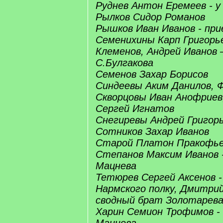
Руднев Антон Еремеев - у
Рылков Сидор Романов
Рышков Иван Иванов - пр
Семенихины Карп Григорь
Клеменов, Андрей Иванов 
С.Булгакова
Семенов Захар Борисов
Синдеевы Аким Данилов, 
Скворцовы Иван Анофриев
Сергей Игнатов
Снегиревы Андрей Григор
Сотников Захар Иванов
Старой Платон Пракофь
Степанов Максим Иванов 
Мацнева
Тетюрев Сергей Аксенов 
Нармского полку, Дмитри
сводный брат Золотарев
Харин Семион Трофимов -