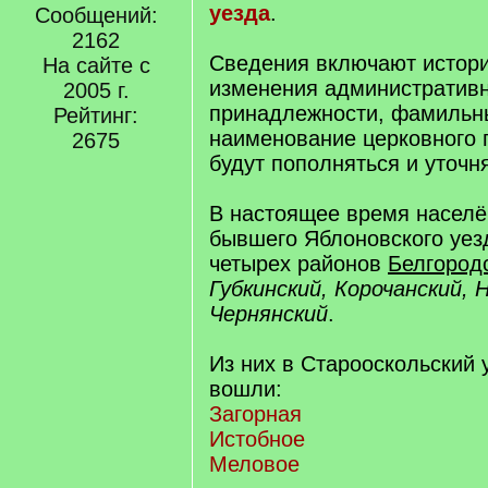
уезда
.
Сообщений:
2162
Сведения включают истори
На сайте с
изменения административ
2005 г.
принадлежности, фамильны
Рейтинг:
наименование церковного 
2675
будут пополняться и уточн
В настоящее время населё
бывшего Яблоновского уезд
четырех районов
Белгород
Губкинский, Корочанский, 
Чернянский
.
Из них в Старооскольский у
вошли:
Загорная
Истобное
Меловое