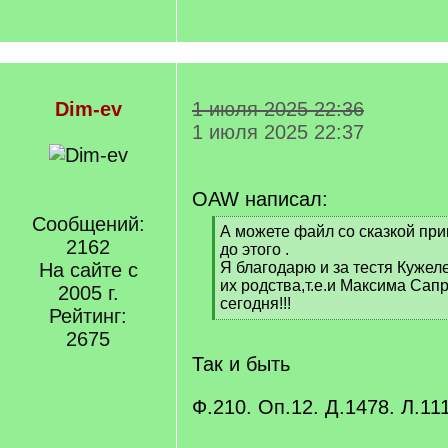
Dim-ev
1 июля 2025 22:36
1 июля 2025 22:37
OAW написал:
Сообщений:
[
А можете файл со сказкой при
2162
q
до этого .
]
На сайте с
Я благодарю и за тестя Кужел
их родства,т.е.и Максима Сап
2005 г.
сегодня!!!
Рейтинг:
[
2675
/
q
Так и быть
]
Ф.210. Оп.12. Д.1478. Л.11