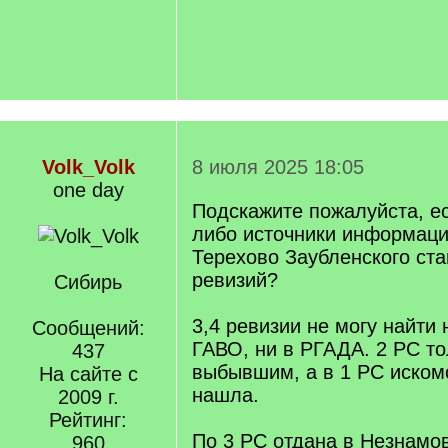
Volk_Volk
8 июля 2025 18:05
one day
Подскажите пожалуйста, ес
либо источники информаци
Терехово Заубленского ста
ревизий?
Сибирь
3,4 ревизии не могу найти 
Сообщений:
ГАВО, ни в РГАДА. 2 РС то
437
выбывшим, а в 1 РС иском
На сайте с
нашла.
2009 г.
Рейтинг:
По 3 РС отдана в Незнамо
960