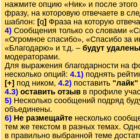
нажмите опцию «Ник» и после этого 
фразу, на которовую отвечаете в с
шаблон:
[
q
]
Фраза на которую отвеч
4)
Сообщения только со словами «С
«Огромное спасибо», «Спасибо за 
«Благодарю» и т.д. –
будут удален
модераторами.
Для выражения благодарности на ф
несколько опций:
4.1)
поднять рейти
[+]
под ником,
4.2)
поставить
"лайк"
4.3)
оставить отзыв
в профиле учас
5)
Несколько сообщений подряд буд
объединены.
6)
Не размещайте
несколько сообще
тем же текстом в разных темах. Од
в правильно выбранной теме достат