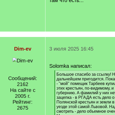
там что есть...
Dim-ev
3 июля 2025 16:45
Solomka написал:
[
Большое спасибо за ссылку! Н
Сообщений:
q
дальнейшем пригодится. Пока 
]
2162
- "мой" помещик Тарбеев купи
этих крестьян, по-видимому, и
На сайте с
губернию. А фамилий у них не
2005 г.
зацепка - в РГАДА есть дело 
Рейтинг:
Полянской крестьян и земли 
уезде этой самой Львовой. На
2675
смотреть - дело объемное оче