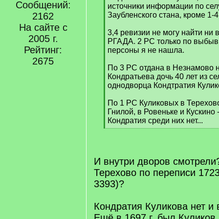
Сообщений:
q
источники информации по сел
]
2162
Заубленского стана, кроме 1-
На сайте с
3,4 ревизии не могу найти ни 
2005 г.
РГАДА. 2 РС только по выбыв
Рейтинг:
персоны я не нашла.
2675
По 3 РС отдана в Незнамово 
Кондратьева дочь 40 лет из се
однодворца Кондтратия Кулик
По 1 РС Куликовых в Терехово
Гнилой, в Ровеньке и Кускино 
Кондратия среди них нет...
[
/
q
]
И внутри дворов смотрели?
Терехово по переписи 1723 
3393)?
Кондратия Куликова нет и в
Ещё в 1697 г. был Куликов 