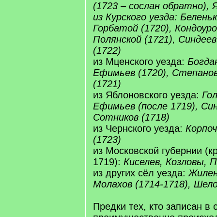
(1723 – сослан обратно), 
из Курского уезда: Беленьк
Горбатой (1720), Кондоуро
Полянской (1721), Синдеев
(1722)
из Мценского уезда:
Богдан
Ефимьев (1720), Степанов
(1721)
из Яблоновского уезда:
Гол
Ефимьев (после 1719), Син
Сотников (1718)
из Чернского уезда:
Корпоч
(1723)
из Московской губернии (к
1719):
Киселев, Козловы, 
из других сёл уезда:
Жилен
Молахов (1714-1718), Шело
Предки тех, кто записан в с