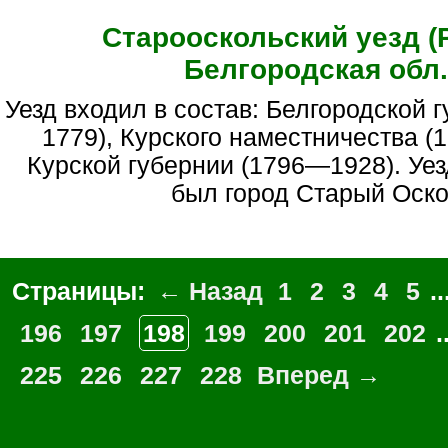
Старооскольский уезд (
Белгородская обл.
Уезд входил в состав: Белгородской губернии (1727—
1779), Курского наместничества (
Курской губернии (1796—1928). Уе
был город Старый Оско
Страницы:
← Назад
1
2
3
4
5
..
196
197
198
199
200
201
202
.
225
226
227
228
Вперед →