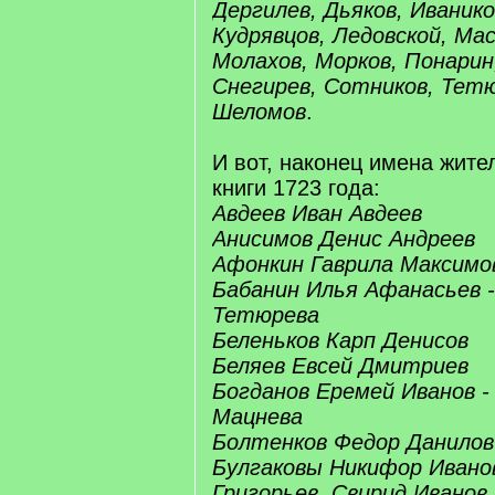
Дергилев, Дьяков, Иванико
Кудрявцов, Ледовской, Ма
Молахов, Морков, Понарин
Снегирев, Сотников, Тет
Шеломов
.
И вот, наконец имена жите
книги 1723 года:
Авдеев Иван Авдеев
Анисимов Денис Андреев
Афонкин Гаврила Максимо
Бабанин Илья Афанасьев 
Тетюрева
Беленьков Карп Денисов
Беляев Евсей Дмитриев
Богданов Еремей Иванов -
Мацнева
Болтенков Федор Данилов
Булгаковы Никифор Ивано
Григорьев, Свирид Иванов