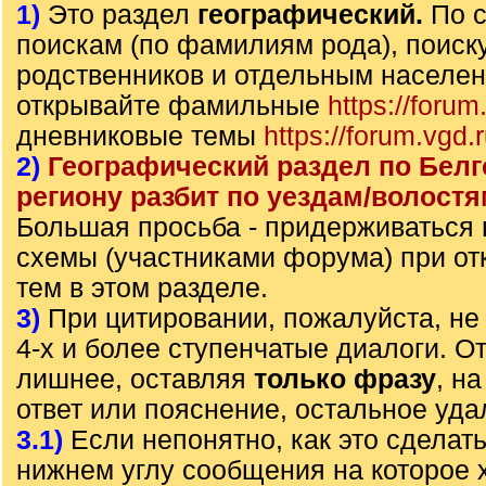
1)
Это раздел
географический.
По 
поискам (по фамилиям рода), поиск
родственников и отдельным населе
открывайте фамильные
https://forum
дневниковые темы
https://forum.vgd.
2)
Географический раздел по Бел
региону разбит по уездам/волостя
Большая просьба - придерживаться
схемы (участниками форума) при от
тем в этом разделе.
3)
При цитировании, пожалуйста, не 
4-х и более ступенчатые диалоги. О
лишнее, оставляя
только фразу
, н
ответ или пояснение, остальное уда
3.1)
Если непонятно, как это сделать
нижнем углу сообщения на которое х