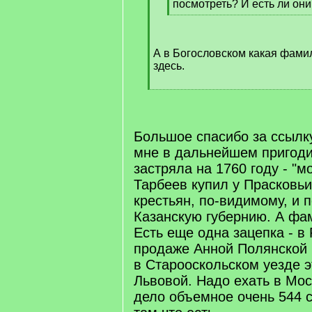
посмотреть? И есть ли он
[
/
q
А в Богословском какая фами
]
здесь.
[
/
q
]
Большое спасибо за ссылк
мне в дальнейшем пригоди
застряла на 1760 году - "
Тарбеев купил у Прасковьи
крестьян, по-видимому, и 
Казанскую губернию. А фам
Есть еще одна зацепка - в
продаже Анной Полянской 
в Старооскольском уезде 
Львовой. Надо ехать в Мос
дело объемное очень 544 