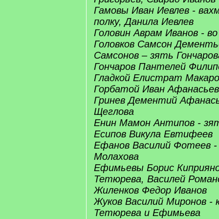
Гамовы Иван Иевлев - вах
полку, Данила Иевлев
Головин Аврам Иванов - во
Головков Самсон Дементь
Самсонов – зять Гончаров
Гончаров Пантелей Филип
Гладкой Елистрат Макаро
Горбатой Иван Афанасьев
Гринев Дементий Афанась
Щеглова
Енин Мамон Антипов - зя
Есипов Викула Евтифеев
Ефанов Василий Фотеев - 
Молахова
Ефимьевы Борис Киприяно
Тетюрева, Василей Роман
Жиленков Федор Иванов
Жуков Василий Миронов - 
Тетюрева и Ефимьева