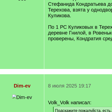
Стефанида Кондратьева до
Терехова, взята у однодво
Куликова.
По 1 РС Куликовых в Терех
деревне Гнилой, в Ровеньке
проверены, Кондратия среди
Dim-ev
8 июля 2025 19:17
Volk_Volk написал:
[
Подскажите пожалуйста, есть 