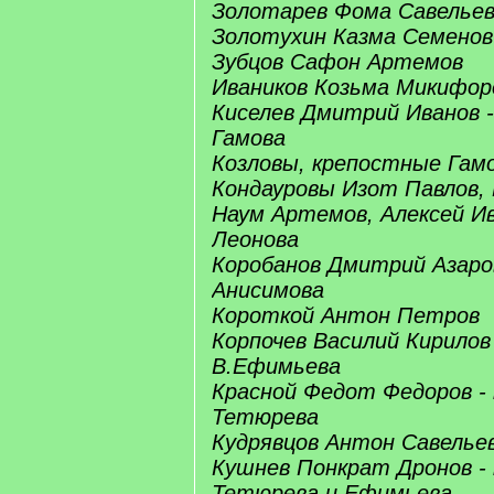
Золотарев Фома Савелье
Золотухин Казма Семенов
Зубцов Сафон Артемов
Иваников Козьма Микифор
Киселев Дмитрий Иванов 
Гамова
Козловы, крепостные Гам
Кондауровы Изот Павлов,
Наум Артемов, Алексей Ив
Леонова
Коробанов Дмитрий Азаро
Анисимова
Короткой Антон Петров
Корпочев Василий Кирило
В.Ефимьева
Красной Федот Федоров -
Тетюрева
Кудрявцов Антон Савелье
Кушнев Понкрат Дронов -
Тетюрева и Ефимьева