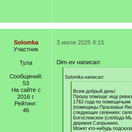
Solomka
3 июля 2025 9:15
Участник
Dim-ev написал:
Тула
[
Сообщений:
q
Solomka написал:
]
53
[
На сайте с
q
Всем добрый день!
2016 г.
]
Прошу помощи: ищу ревизс
1762 года по помещичьим
Рейтинг:
(помещицы Прасковьи Яко
46
следующих селениях: село 
Богословское (слобода Мы
деревня Сапрыкино.
Может кто-нибудь подсказа