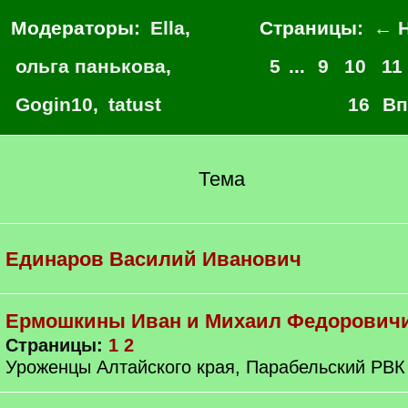
Модераторы:
Ella
,
Страницы:
← Н
ольга панькова
,
5
...
9
10
11
Gogin10
,
tatust
16
Вп
Тема
Единаров Василий Иванович
Ермошкины Иван и Михаил Федорович
Страницы:
1
2
Уроженцы Алтайского края, Парабельский РВК