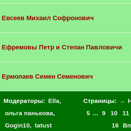
Евсеев Михаил Софронович
Ефремовы Петр и Степан Павловичи
Ермолаев Семен Семенович
Модераторы:
Ella
,
Страницы:
← Н
ольга панькова
,
5
...
9
10
11
Gogin10
,
tatust
16
Вп