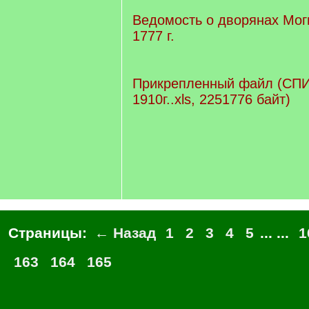
Ведомость о дворянах Мог
1777 г.
Прикрепленный файл (С
1910г..xls, 2251776 байт)
Страницы:
← Назад
1
2
3
4
5
... ...
1
163
164
165