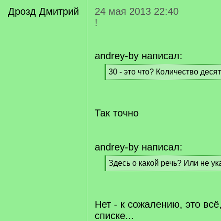
Дрозд Дмитрий
24 мая 2013 22:40
!
andrey-by написал:
[
30 - это что? Количество деся
q
[
]
/
q
]
Так точно
andrey-by написал:
[
Здесь о какой речь? Или не ук
q
[
]
/
q
]
Нет - к сожалению, это всё,
списке...