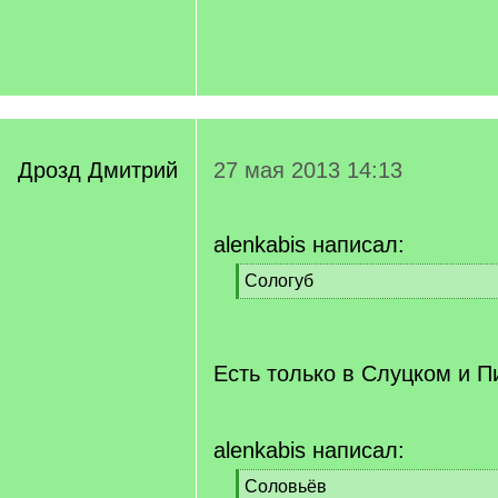
Дрозд Дмитрий
27 мая 2013 14:13
alenkabis написал:
[
Сологуб
q
[
]
/
q
]
Есть только в Слуцком и П
alenkabis написал:
[
Соловьёв