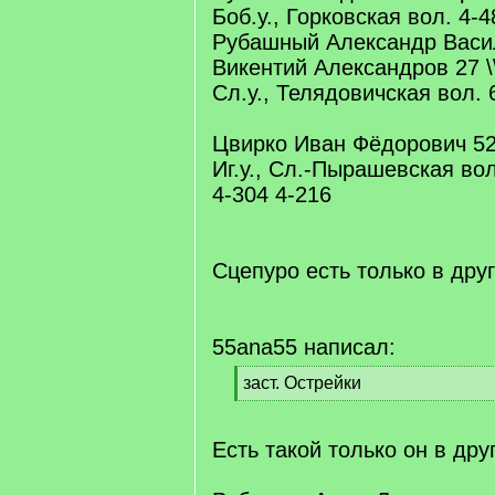
Боб.у., Горковская вол. 4-4
Рубашный Александр Васил
Викентий Александров 27 \
Сл.у., Телядовичская вол. 
Цвирко Иван Фёдорович 52
Иг.у., Сл.-Пырашевская вол.
4-304 4-216
Сцепуро есть только в друг
55ana55 написал:
[
заст. Острейки
q
[
]
/
q
Есть такой только он в дру
]