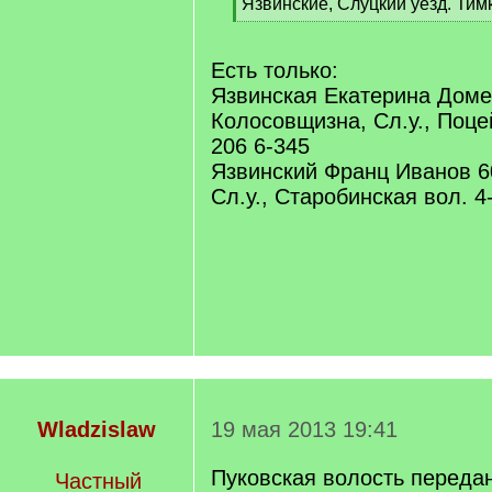
[
Язвинские, Слуцкий уезд. Тим
q
[
]
/
q
Есть только:
]
Язвинская Екатерина Домен
Колосовщизна, Сл.у., Поце
206 6-345
Язвинский Франц Иванов 6
Сл.у., Старобинская вол. 4
Wladzislaw
19 мая 2013 19:41
Пуковская волость передан
Частный