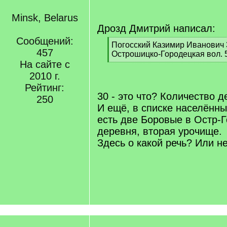
Minsk, Belarus
Дрозд Дмитрий написал:
Сообщений:
[
Погосский Казимир Иванович 3
457
q
Острошицко-Городецкая вол. 
]
На сайте с
[
/
2010 г.
q
Рейтинг:
]
30 - это что? Количество д
250
И ещё, в списке населённы
есть две Боровые в Остр-Го
деревня, вторая урочище.
Здесь о какой речь? Или н