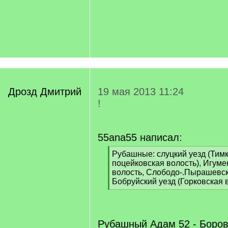
Дрозд Дмитрий
19 мая 2013 11:24
!
55ana55 написал:
[
Рубашные: слуцкий уезд (Тимк
q
поцейковская волость), Игуме
]
волость, Слободо-.Пырашевск
Бобруйский уезд (Горковская 
[
/
q
]
Рубашный Адам 52 - Боров