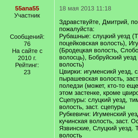
55ana55
18 мая 2013 11:18
Участник
Здравствуйте, Дмитрий, п
пожалуйста:
Рубашные: слуцкий уезд (
Сообщений:
поцейковская волость), Иг
76
(Бродецкая волость, Слоб
На сайте с
волосць), Бобруйский уезд
2010 г.
волость)
Рейтинг:
Цвирки: игуменсикй уезд, 
23
пырашевская волость, заст
поледзи (может, кто-то ещ
этом застенке, кроме цвир
Сцепуры: слуцкий уезд, ти
волость, заст. сцепуры
Рубкевичи: Игуменский уез
кучинская волость, заст. О
Язвинские, Слуцкий уезд. 
волость