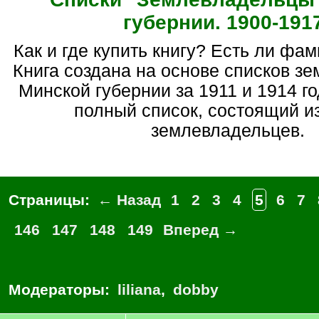
губернии. 1900-191
Как и где купить книгу? Есть ли фа
Книга создана на основе списков з
Минской губернии за 1911 и 1914 г
полный список, состоящий из
землевладельцев.
Страницы:
← Назад
1
2
3
4
5
6
7
146
147
148
149
Вперед →
Модераторы:
liliana
,
dobby