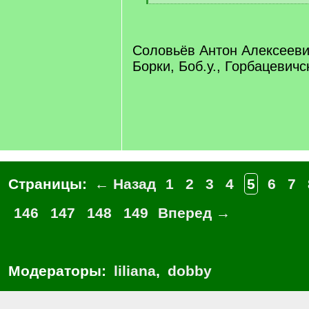
q
[
]
/
q
]
Соловьёв Антон Алексеевич
Борки, Боб.у., Горбацевичс
Страницы:
← Назад
1
2
3
4
5
6
7
146
147
148
149
Вперед →
Модераторы:
liliana
,
dobby