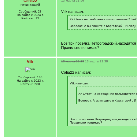
Cofia22
13 марта 21:56
Начинающий
Viik написал:
Сообщений: 28
На сайте с 2024 г.
Рейтинг: 13
[
>> Ответ на сообщение пользователя Cofia2
q
]
Вооооот. А вы пишите в Каргатский . И люди 
[
/
q
]
Все три поселка Петроградский,находятся 
Правильно понимаю?
Viik
13 марта 22:23
13 марта 22:38
Cofia22 написал:
Сообщений: 163
[
На сайте с 2023 г.
q
Viik написал:
Рейтинг: 588
]
[
q
>> Ответ на сообщение пользователя C
]
Вооооот. А вы пишите в Каргатский . И 
[
/
q
]
Все три поселка Петроградский,находятся в
Правильно понимаю?
[
/
q
]