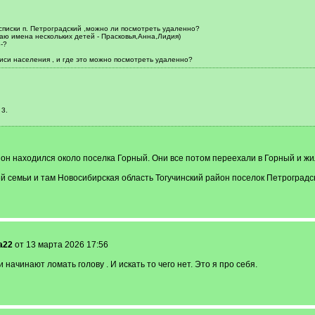
списки п. Петроградский ,можно ли посмотреть удаленно?
аю имена нескольких детей - Прасковья,Анна,Лидия)
-?
иси населения , и где это можно посмотреть удаленно?
 3.
он находился около поселка Горный. Они все потом переехали в Горный и жил
семьи и там Новосибирская область Тогучинский район поселок Петроградс
a22
от 13 марта 2026 17:56
 начинают ломать голову . И искать то чего нет. Это я про себя.