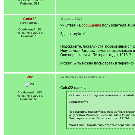
На сайте с 2023 г.
Рейтинг: 588
Cofia22
11 марта 13:15
Начинающий
>> Ответ на
сообщение
пользователя
Juli
Сообщений: 28
На сайте с 2024 г.
Здравствуйте!
Рейтинг: 13
Подскажите, пожалуйста, посемейные спис
Ищу семью Раковых , имен не знаю.(знаю и
Они переехали из Питера в годах 1913-?
Может быть можно посмотреть в переписи 
Viik
12 марта 19:53
13 марта 11:17
Cofia22 написал:
Сообщений: 163
[
>> Ответ на сообщение пользователя Julia68
На сайте с 2023 г.
q
Рейтинг: 588
]
Здравствуйте!
Подскажите, пожалуйста, посемейные списки
Ищу семью Раковых , имен не знаю.(знаю им
Они переехали из Питера в годах 1913-?
Может быть можно посмотреть в переписи на
[
/
q