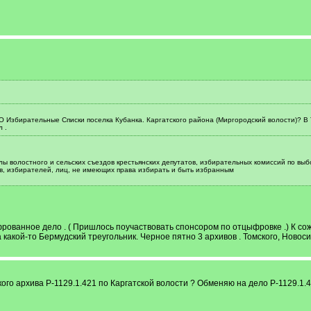
О Избирательные Списки поселка Кубанка. Каргатского района (Миргородский волости)? В
 .
олы волостного и сельских съездов крестьянских депутатов, избирательных комиссий по в
тов, избирателей, лиц, не имеющих права избирать и быть избранным
фрованное дело . ( Пришлось поучаствовать спонсором по отцыфровке .) К с
 какой-то Бермудский треугольник. Черное пятно 3 архивов . Томского, Новоси
кого архива Р-1129.1.421 по Каргатской волости ? Обменяю на дело Р-1129.1.