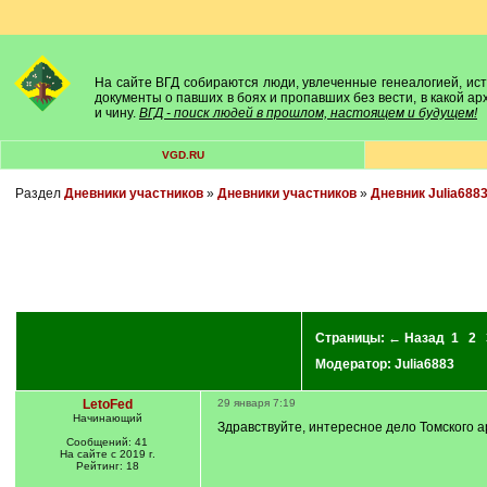
На сайте ВГД собираются люди, увлеченные генеалогией, исто
документы о павших в боях и пропавших без вести, в какой а
и чину.
ВГД - поиск людей в прошлом, настоящем и будущем!
VGD.RU
Раздел
Дневники участников
»
Дневники участников
»
Дневник Julia688
Страницы:
← Назад
1
2
Модератор:
Julia6883
LetoFed
29 января 7:19
Начинающий
Здравствуйте, интересное дело Томского а
Сообщений: 41
На сайте с 2019 г.
Рейтинг: 18