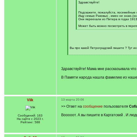
Здравствуйте!
Подскажите, пожалуйста, посемейные 
Ищу семью Раковых , имен не знаю.(зн
Они переехали из Питера в годах 1913
Может быть можно посмотреть в переп
[
/
q
]
Вы про какой Петроградский пишите ? Тут их
[
/
q
]
Здравствуйте! Мама мне рассказывала что 
В Памяти народа нашла фамилию из нашей 
Viik
13 марта 20:06
>> Ответ на
сообщение
пользователя
Cofi
Вооооот. А вы пишите в Каргатский . И люди
Сообщений: 163
На сайте с 2023 г.
Рейтинг: 588