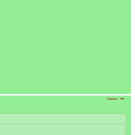
Наверх
##