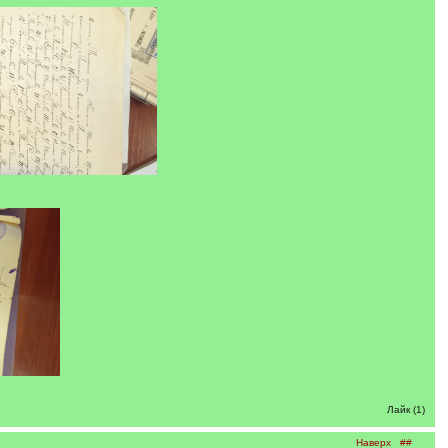
Лайк (1)
Наверх
##