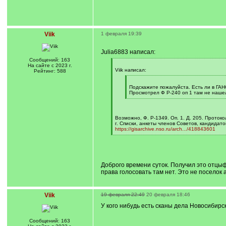
Viik
1 февраля 19:39
Julia6883 написал:
Сообщений: 163
[
На сайте с 2023 г.
q
Viik написал:
Рейтинг: 588
]
[
q
Подскажите пожалуйста. Есть ли в ГАН
]
Просмотрел Ф Р-240 оп 1 там не нашел
[
/
q
]
Возможно, Ф. Р-1349. Оп. 1. Д. 205. Проток
г. Списки, анкеты членов Советов, кандида
https://gisarchive.nso.ru/arch.../418843601
[
/
q
]
Доброго времени суток. Получил это отцы
права голосовать там нет. Это не поселок а
Viik
19 февраля 22:49
20 февраля 18:46
У кого нибудь есть сканы дела Новосибирс
Сообщений: 163