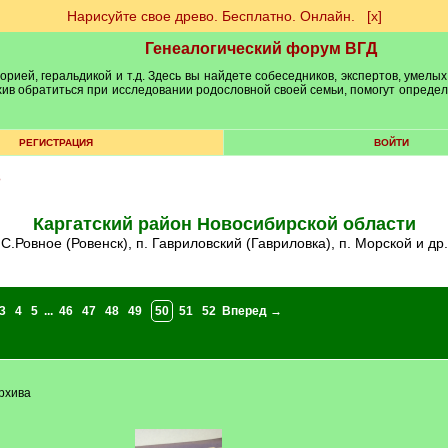
Нарисуйте свое древо. Бесплатно. Онлайн.
[х]
Генеалогический форум ВГД
рией, геральдикой и т.д. Здесь вы найдете собеседников, экспертов, умелых
рхив обратиться при исследовании родословной своей семьи, помогут опреде
РЕГИСТРАЦИЯ
ВОЙТИ
3
Каргатский район Новосибирской области
с.Ровное (Ровенск), п. Гавриловский (Гавриловка), п. Морской и др.
3
4
5
...
46
47
48
49
50
51
52
Вперед →
рхива