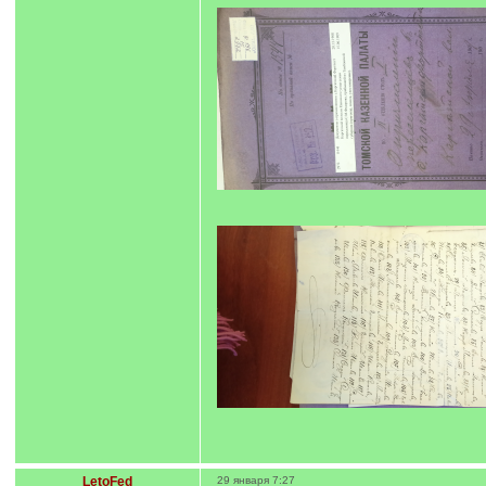
LetoFed
29 января 7:27