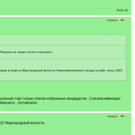
Лайк (3)
Наверх
##
 Томском не нашел ничего похожего.
ыборам в Советы Миргородской волости Новониколаевского уезда за май, июнь 1920
ожалению там только списки избранных кандидатов . Списков имеющих
бирского , Алтайского.
Наверх
##
425 Миргородской волости.