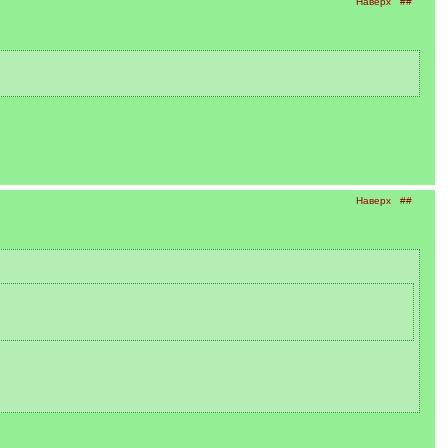
Наверх
##
Наверх
##