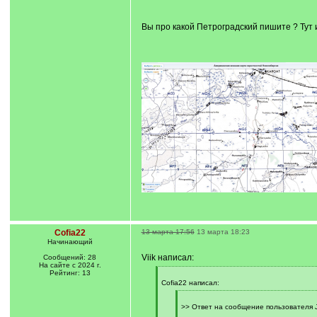
]
Вы про какой Петроградский пишите ? Тут и
Cofia22
13 марта 17:56
13 марта 18:23
Начинающий
Viik написал:
Сообщений: 28
На сайте с 2024 г.
Рейтинг: 13
[
q
Cofia22 написал:
]
[
q
>> Ответ на сообщение пользователя J
]