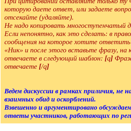
При цитировании оставляйте только ту 
которую даете ответ, или задаете вопро
отсекайте (удаляйте).
Не надо копировать многоступенчатый д
Если непонятно, как это сделать: в прав
сообщения на которое хотите ответит
«Ник» и после этого вставьте фразу, на
отвечаете в следующий шаблон:
[
q
]
Фраза
отвечаете
[
/q
]
Ведем дискуссии в рамках приличия, не на
взаимных обид и оскорблений.
Взвешенно и аргументировано обсуждаем
ответы участников, работающих по реги