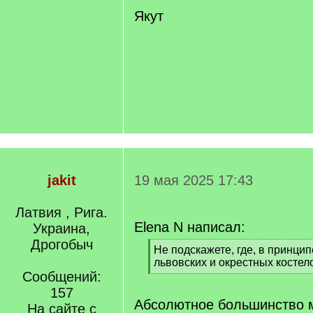
Якут
jakit
19 мая 2025 17:43
Латвия , Рига.
Elena N написал:
Украина,
Дрогобыч
[
Не подскажете, где, в принци
q
львовских и окрестных костел
]
Сообщений:
[
/
157
q
Абсолютное большинство м
На сайте с
]