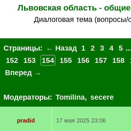
Львовская область - общи
Диалоговая тема (вопросы/
Страницы:
← Назад
1
2
3
4
5
..
152
153
154
155
156
157
158
Вперед →
Модераторы:
Tomilina
,
secere
pradid
17 мая 2025 23:06