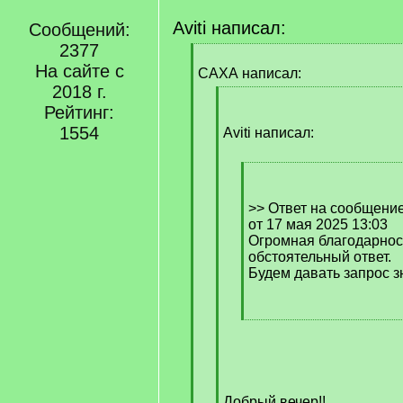
Aviti написал:
Сообщений:
2377
[
На сайте с
q
САХА написал:
]
2018 г.
[
Рейтинг:
q
1554
]
Aviti написал:
[
q
]
>> Ответ на сообщени
от 17 мая 2025 13:03
Огромная благодарност
обстоятельный ответ.
Будем давать запрос з
[
/
q
]
Добрый вечер!!