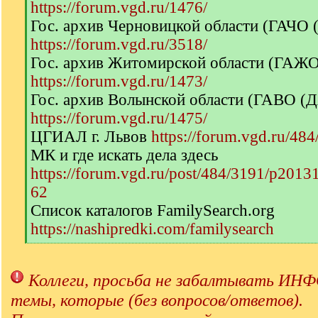
https://forum.vgd.ru/1476/
Гос. архив Черновицкой области (ГАЧО
https://forum.vgd.ru/3518/
Гос. архив Житомирской области (ГАЖ
https://forum.vgd.ru/1473/
Гос. архив Волынской области (ГАВО (
https://forum.vgd.ru/1475/
ЦГИАЛ г. Львов
https://forum.vgd.ru/484
МК и где искать дела здесь
https://forum.vgd.ru/post/484/3191/p201
62
Список каталогов FamilySearch.org
https://nashipredki.com/familysearch
[
/
q
Коллеги, просьба не забалтывать 
]
темы, которые (без вопросов/ответов).