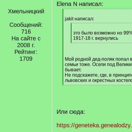
Elena N написал:
Хмельницкий
[
q
jakit написал:
]
Сообщений:
[
716
q
это было возможно но 99%
На сайте с
]
1917-18 г. вернулись
[
2008 г.
/
Рейтинг:
q
1709
Мой родной дед-поляк попал в 
]
семьи тоже. Осели под Велик
бывает.
Не подскажете, где, в принци
львовских и окрестных костел
[
/
q
]
Или сюда:
https://geneteka.genealodzy