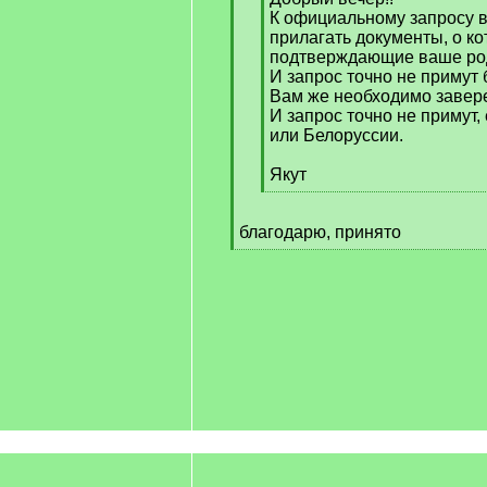
К официальному запросу в
прилагать документы, о к
подтверждающие ваше ро
И запрос точно не примут 
Вам же необходимо завере
И запрос точно не примут,
или Белоруссии.
Якут
[
/
благодарю, принято
q
[
]
/
q
]