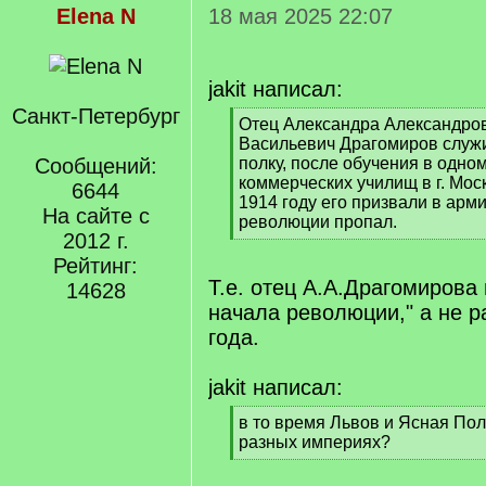
Elena N
18 мая 2025 22:07
jakit написал:
Санкт-Петербург
[
Отец Александра Александров
q
Васильевич Драгомиров служ
]
Сообщений:
полку, после обучения в одно
коммерческих училищ в г. Моск
6644
1914 году его призвали в арм
На сайте с
революции пропал.
2012 г.
[
/
Рейтинг:
q
Т.е. отец А.А.Драгомирова
14628
]
начала революции," а не р
года.
jakit написал:
[
в то время Львов и Ясная По
q
разных империях?
]
[
/