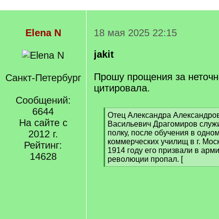
Elena N
18 мая 2025 22:15
jakit
Прошу прощения за неточно
Санкт-Петербург
цитировала.
Сообщений:
6644
[
Отец Александра Александров
На сайте с
q
Васильевич Драгомиров служ
]
2012 г.
полку, после обучения в одно
коммерческих училищ в г. Моск
Рейтинг:
1914 году его призвали в арм
14628
революции пропал. [