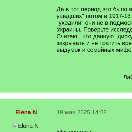
/
q
Да в тот период это было 
]
ушедших" потом в 1917-18 
"уходили" они не в подмоск
Украины. Поверьте исслед
Считаю , что данную "диск
закрывать и не тратить вр
выдумок и семейных мифо
Лай
Elena N
19 мая 2025 14:28