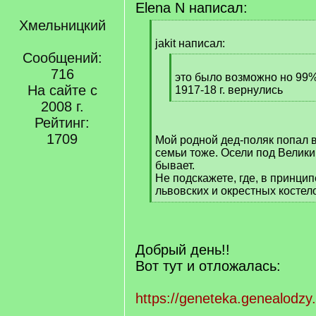
Elena N написал:
Хмельницкий
[
q
jakit написал:
]
Сообщений:
[
716
q
это было возможно но 99%
На сайте с
]
1917-18 г. вернулись
[
2008 г.
/
Рейтинг:
q
1709
Мой родной дед-поляк попал в 
]
семьи тоже. Осели под Велик
бывает.
Не подскажете, где, в принци
львовских и окрестных костел
[
/
q
]
Добрый день!!
Вот тут и отложалась:
https://geneteka.genealodzy.