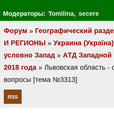
Модераторы:
Tomilina
,
secere
Форум
»
Географический разд
И РЕГИОНЫ
»
Украина (Україна)
условно Запад
»
АТД Западной
2018 года
» Львовская область -
вопросы [тема №3313]
RSS