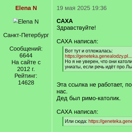
Elena N
19 мая 2025 19:36
САХА
Здравствуйте!
Санкт-Петербург
САХА написал:
Сообщений:
[
Вот тут и отложалась:
6644
q
https://geneteka.genealodzy.pl..
]
На сайте с
Но я не уверен, что они катол
униаты, если речь идёт про Ль
2012 г.
[
Рейтинг:
/
14628
q
Эта ссылка не работает, по
]
нас.
Дед был римо-католик.
САХА написал:
[
Или сюда:
https://geneteka.gen
q
[
]
/