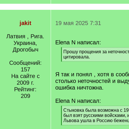
jakit
19 мая 2025 7:31
Латвия , Рига.
Elena N написал:
Украина,
Дрогобыч
[
Прошу прощения за неточность
q
цитировала.
]
Сообщений:
[
/
157
q
Я так и понял , хотя в соо
На сайте с
]
столько неточностей и выд
2009 г.
ошибка ничтожна.
Рейтинг:
209
Elena N написал:
[
Стыковка была возможна с 191
q
был взят русскими войсками, 
]
Львова ушла в Россию бежен
[