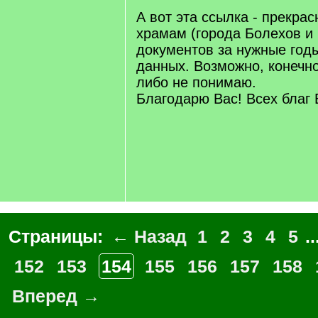
q
А вот эта ссылка - прекра
]
храмам (города Болехов и 
документов за нужные годы
данных. Возможно, конечно,
либо не понимаю.
Благодарю Вас! Всех благ 
Страницы:
← Назад
1
2
3
4
5
..
152
153
154
155
156
157
158
Вперед →