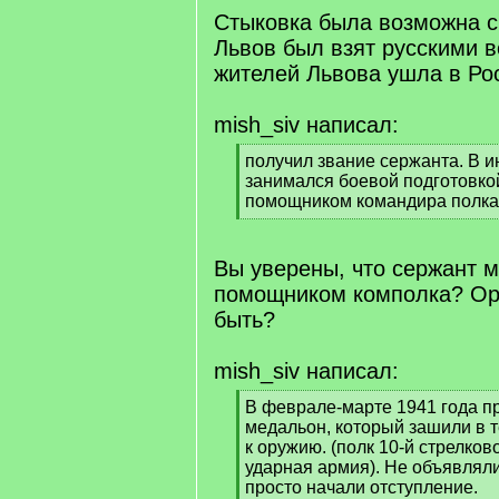
q
Стыковка была возможна с 
]
Львов был взят русскими в
жителей Львова ушла в Ро
mish_siv написал:
[
получил звание сержанта. В и
q
занимался боевой подготовкой
]
помощником командира полка
[
/
q
Вы уверены, что сержант м
]
помощником комполка? Ор
быть?
mish_siv написал:
[
В феврале-марте 1941 года 
q
медальон, который зашили в т
]
к оружию. (полк 10-й стрелков
ударная армия). Не объявляли
просто начали отступление.