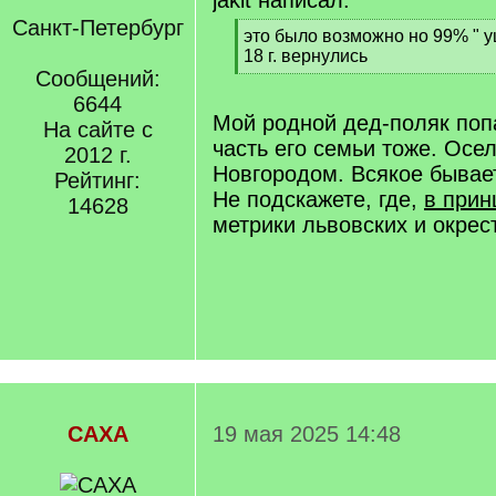
jakit написал:
Санкт-Петербург
[
это было возможно но 99% " у
q
18 г. вернулись
]
Сообщений:
[
/
6644
q
Мой родной дед-поляк поп
На сайте с
]
часть его семьи тоже. Осе
2012 г.
Новгородом. Всякое бывает
Рейтинг:
Не подскажете, где,
в прин
14628
метрики львовских и окрес
САХА
19 мая 2025 14:48