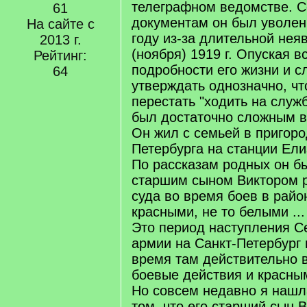
телеграфном ведомстве. 
61
документам он был уволен
На сайте с
году из-за длительной неяв
2013 г.
(ноября) 1919 г. Опуская 
Рейтинг:
подробности его жизни и с
64
утверждать однозначно, чт
перестать "ходить на служб
был достаточно сложным в 
Он жил с семьей в пригоро
Петербурга на станции Елиз
По рассказам родных он б
старшим сыном Виктором р
суда во время боев в райо
красными, не то белыми ...
Это период наступления С
армии на Санкт-Петербург и
время там действительно 
боевые действия и красным
Но совсем недавно я наш
том, что его старший сын 