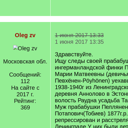
Oleg zv
1 июня 2017 13:33
1 июня 2017 13:35
Здравствуйте.
Ищу следы своей прабабу
Московская обл.
ингерманландской финки П
Марии Матвеевны (девичь
Сообщений:
Певхёнен-Pöyhönen) уехав
112
1938-1940г из Ленинградск
На сайте с
деревня Аннолово в Эстон
2017 г.
волость Раудна усадьба Та
Рейтинг:
Муж прабабушки Пеллянен
369
Потапович(Тобиев) 1877г.р
репрессирован и расстреля
Ленинграде.У них были де