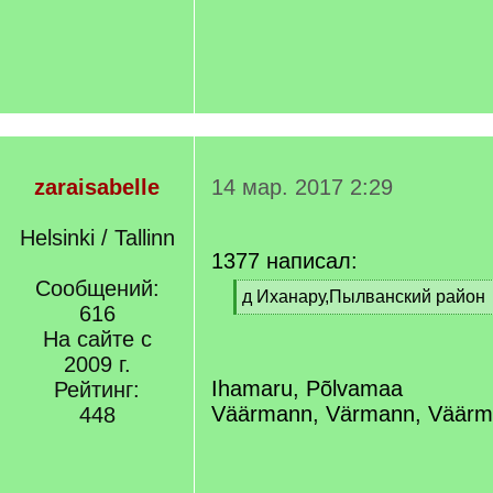
zaraisabelle
14 мар. 2017 2:29
Helsinki / Tallinn
1377 написал:
Сообщений:
[
д Иханару,Пылванский район
616
q
[
]
На сайте с
/
q
2009 г.
]
Ihamaru, Põlvamaa
Рейтинг:
Väärmann, Värmann, Väär
448