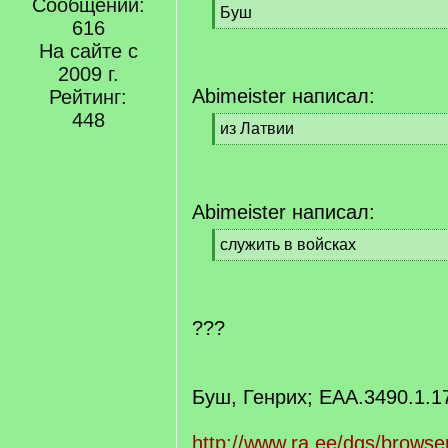
Сообщений:
[
Буш
616
q
[
]
На сайте с
/
q
2009 г.
]
Abimeister написал:
Рейтинг:
448
[
из Латвии
q
[
]
/
q
]
Abimeister написал:
[
служить в войсках
q
[
]
/
q
]
???
Буш, Генрих; EAA.3490.1.1
http://www.ra.ee/dgs/browse