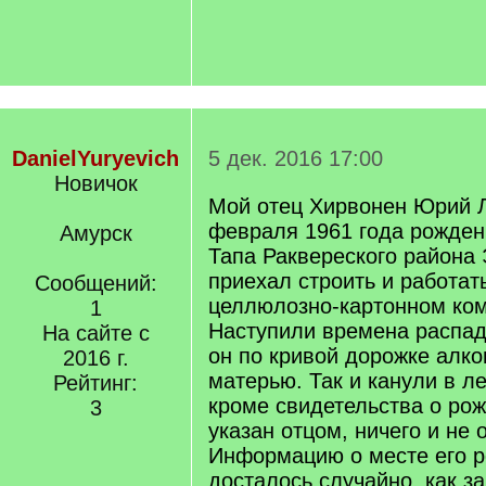
DanielYuryevich
5 дек. 2016 17:00
Новичок
Мой отец Хирвонен Юрий 
февраля 1961 года рождени
Амурск
Тапа Раквереского района 
приехал строить и работат
Сообщений:
целлюлозно-картонном ком
1
Наступили времена распа
На сайте с
он по кривой дорожке алко
2016 г.
матерью. Так и канули в ле
Рейтинг:
кроме свидетельства о рож
3
указан отцом, ничего и не 
Информацию о месте его 
досталось случайно, как з