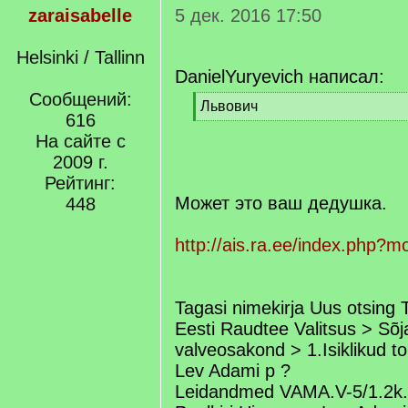
zaraisabelle
5 дек. 2016 17:50
Helsinki / Tallinn
DanielYuryevich написал:
Сообщений:
[
Львович
616
q
[
]
На сайте с
/
q
2009 г.
]
Рейтинг:
Может это ваш дедушка.
448
http://ais.ra.ee/index.php?
Tagasi nimekirja Uus otsing 
Eesti Raudtee Valitsus > Sõ
valveosakond > 1.Isiklikud t
Lev Adami p ?
Leidandmed VAMA.V-5/1.2k