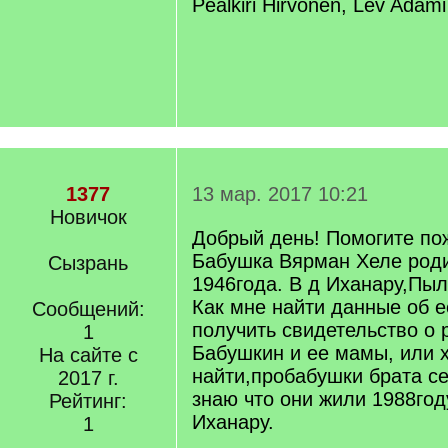
Pealkiri Hirvonen, Lev Adami
1377
13 мар. 2017 10:21
Новичок
Добрый день! Помогите пож
Бабушка Вярман Хеле роди
Сызрань
1946года. В д Иханару,Пыл
Как мне найти данные об е
Сообщений:
получить свидетельство о
1
Бабушкин и ее мамы, или 
На сайте с
найти,пробабушки брата с
2017 г.
знаю что они жили 1988год
Рейтинг:
Иханару.
1