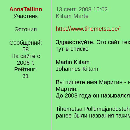
AnnaTallinn
13 сент. 2008 15:02
Участник
Kiitam Marte
http://www.tihemetsa.ee/
Эстония
Здравствуйте. Это сайт те
Сообщений:
тут в списке
58
На сайте с
Martin Kiitam
2006 г.
Johannes Kiitam
Рейтинг:
31
Вы пишете имя Маритин - н
Мартин.
До 2003 года он назывался
Tihemetsa Põllumajandusteh
ранее были названия таки