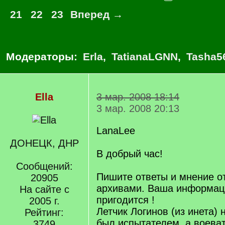
21
22
23
Вперед →
Модераторы:
Erla
,
TatianaLGNN
,
Tasha5
Ella
3 мар. 2008 18:14
3 мар. 2008 20:13
LanaLee
ДОНЕЦК, ДНР
В добрый час!
Сообщений:
Пишите ответы и мнение о
20905
архивами. Ваша информац
На сайте с
пригодится !
2005 г.
Летчик Логинов (из инета) 
Рейтинг:
был испытателем, а воевать
3749