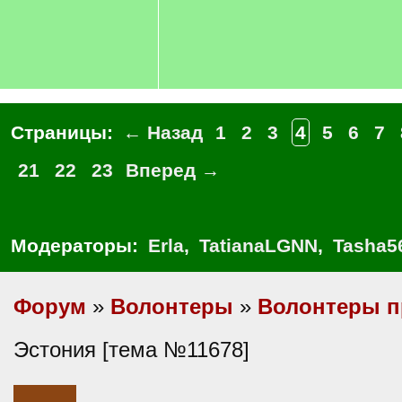
Страницы:
← Назад
1
2
3
4
5
6
7
21
22
23
Вперед →
Модераторы:
Erla
,
TatianaLGNN
,
Tasha5
Форум
»
Волонтеры
»
Волонтеры п
Эстония [тема №11678]