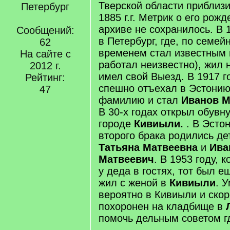
Тверской области приблизи
Петербург
1885 г.г. Метрик о его рож
архиве не сохранилось. В 
Сообщений:
в Петербург, где, по семей
62
временем стал известным 
На сайте с
работал неизвестно), жил 
2012 г.
имел свой Выезд. В 1917 г
Рейтинг:
спешно отъехал в Эстони
47
фамилию и стал
Иванов М
В 30-х годах открыл обувн
городе
Кивиыли.
. В Эстон
второго брака родились де
Татьяна Матвеевна
и
Ива
Матвеевич
. В 1953 году, 
у деда в гостях, тот был е
жил с женой в
Кивиыли
. 
вероятно в Кивиыли и скор
похоронен на кладбище в
помочь дельным советом гд