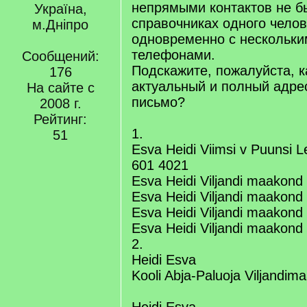
непрямыми контактов не б
Україна,
справочниках одного челов
м.Дніпро
одновременно с нескольки
телефонами.
Сообщений:
Подскажите, пожалуйста, к
176
актуальный и полный адрес
На сайте с
письмо?
2008 г.
Рейтинг:
1.
51
Esva Heidi Viimsi v Puunsi L
601 4021
Esva Heidi Viljandi maakon
Esva Heidi Viljandi maakon
Esva Heidi Viljandi maakon
Esva Heidi Viljandi maakon
2.
Heidi Esva
Kooli Abja-Paluoja Viljandi