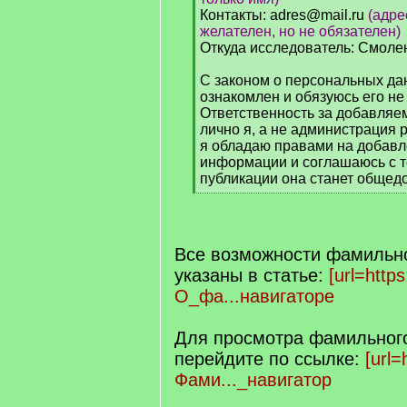
Контакты: adres@mail.ru
(адре
желателен, но не обязателен)
Откуда исследователь: Смолен
С законом о персональных дан
ознакомлен и обязуюсь его не
Ответственность за добавля
лично я, а не администрация ре
я обладаю правами на добавл
информации и соглашаюсь с т
публикации она станет общед
[
/
q
]
Все возможности фамильно
указаны в статье:
[url=https:
О_фа...навигаторе
Для просмотра фамильного
перейдите по ссылке:
[url=
Фами..._навигатор