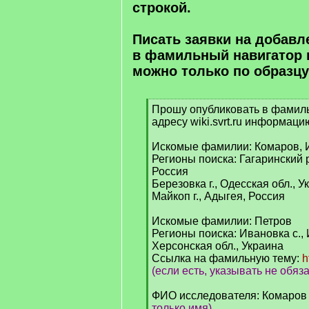
строкой.
Писать заявки на добав
в фамильный навигатор 
можно только по образцу
Прошу опубликовать в фамил
[
адресу wiki.svrt.ru информаци
q
]
Искомые фамилии: Комаров, 
Регионы поиска: Гагаринский р
Россия
Березовка г., Одесская обл., У
Майкоп г., Адыгея, Россия
Искомые фамилии: Петров
Регионы поиска: Ивановка с., 
Херсонская обл., Украина
Ссылка на фамильную тему:
h
(если есть, указывать не обяз
ФИО исследователя: Комаров
только имя)