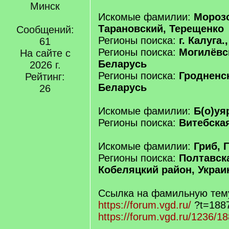
Минск
Искомые фамилии:
Морозо
Тарановский, Терещенко
Сообщений:
Регионы поиска:
г. Калуга.
61
Регионы поиска:
Могилёвск
На сайте с
Беларусь
2026 г.
Регионы поиска:
Гродненск
Рейтинг:
Беларусь
26
Искомые фамилии:
Б(о)уя
Регионы поиска:
Витебская
Искомые фамилии:
Гриб, 
Регионы поиска:
Полтавск
Кобеляцкий район, Украи
Ссылка на фамильную тем
https://forum.vgd.ru/
?t=188
https://forum.vgd.ru/1236/1