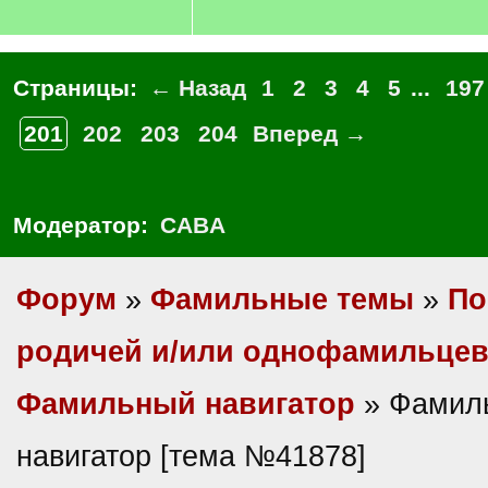
Страницы:
← Назад
1
2
3
4
5
...
197
201
202
203
204
Вперед →
Модератор:
CABA
Форум
»
Фамильные темы
»
По
родичей и/или однофамильце
Фамильный навигатор
» Фамил
навигатор [тема №41878]