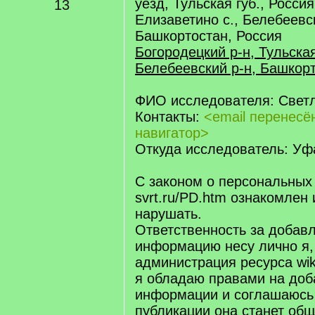
уезд, Тульская губ., Россия
13
Елизаветино с., Белебеевс
Башкортостан, Россия
Богородецкий р-н, Тульская
Белебеевский р-н, Башкорт
ФИО исследователя: Свет
Контакты:
<email перенес
навигатор>
Откуда исследователь: Уфа
С законом о персональных
svrt.ru/PD.htm ознакомлен 
нарушать.
Ответственность за добав
информацию несу лично я,
администрация ресурса wiki.
я обладаю правами на доб
информации и соглашаюсь 
публикации она станет об