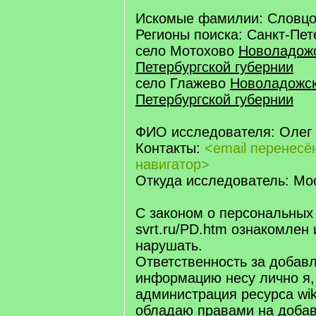
Искомые фамилии: Словц
Регионы поиска: Санкт-Пет
село Мотохово
Новоладожс
Петербургской губернии
село Глажево
Новоладожск
Петербургской губернии
ФИО исследователя: Олег
Контакты:
<email перенес
навигатор>
Откуда исследователь: Мо
С законом о персональных
svrt.ru/PD.htm ознакомлен 
нарушать.
Ответственность за добав
информацию несу лично я,
администрация ресурса wiki.
обладаю правами на добав