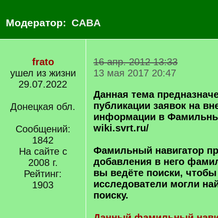
Модератор:
CABA
frato
16 апр. 2012 13:33
ушел из жизни
13 мая 2017 20:47
29.07.2022
Данная тема предназначе
публикации заявок на вн
Донецкая обл.
информации в Фамильны
wiki.svrt.ru/
Сообщений:
1842
Фамильный навигатор пр
На сайте с
добавления в него фами
2008 г.
вы ведёте поиски, чтобы
Рейтинг:
исследователи могли най
1903
поиску.
Данный фамильный нави