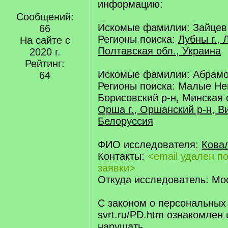
информацию:
Сообщений:
Искомые фамилии: Зайцев
66
Регионы поиска:
Лубны г., 
На сайте с
Полтавская обл., Украина
2020 г.
Рейтинг:
Искомые фамилии: Абрам
64
Регионы поиска: Малые Нег
Борисовский р-н, Минская 
Орша г., Оршанский р-н, Ви
Белоруссия
ФИО исследователя:
Кова
Контакты:
<email удален п
заявки>
Откуда исследователь: Мос
С законом о персональных
svrt.ru/PD.htm ознакомлен 
нарушать.