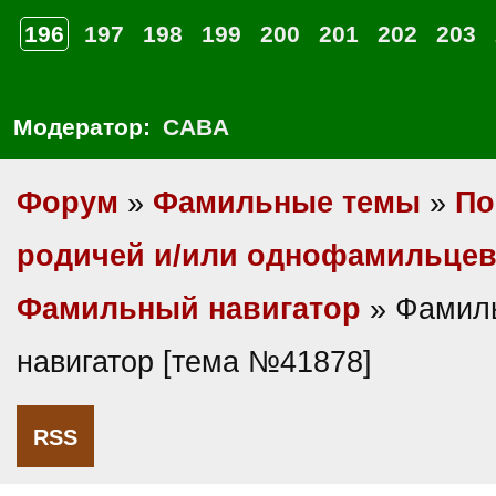
196
197
198
199
200
201
202
203
Модератор:
CABA
Форум
»
Фамильные темы
»
По
родичей и/или однофамильце
Фамильный навигатор
» Фамил
навигатор [тема №41878]
RSS