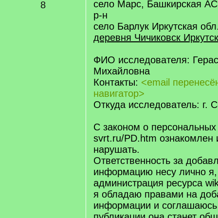
село Марс, Башкирская АС
8
р-н
село Барлук Иркутская обл
деревня Чичиковск Иркутс
ФИО исследователя: Гера
Михайловна
Контакты:
<email перенес
навигатор>
Откуда исследователь: г. 
С законом о персональных
svrt.ru/PD.htm ознакомлен 
нарушать.
Ответственность за добав
информацию несу лично я,
администрация ресурса wiki.
я обладаю правами на доб
информации и соглашаюсь 
публикации она станет об