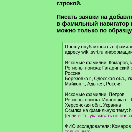
строкой.
Писать заявки на добав
в фамильный навигатор 
можно только по образцу
Прошу опубликовать в фамил
[
адресу wiki.svrt.ru информаци
q
]
Искомые фамилии: Комаров, 
Регионы поиска: Гагаринский р
Россия
Березовка г., Одесская обл., У
Майкоп г., Адыгея, Россия
Искомые фамилии: Петров
Регионы поиска: Ивановка с., 
Херсонская обл., Украина
Ссылка на фамильную тему:
h
(если есть, указывать не обяз
ФИО исследователя: Комаров
только имя)