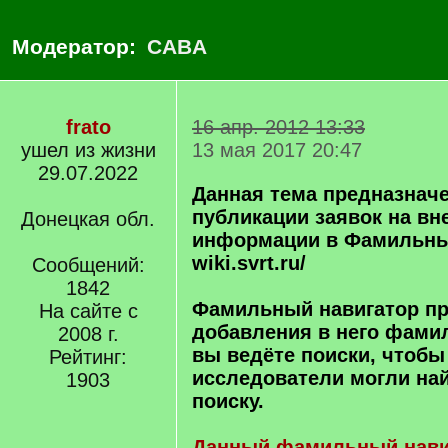
Модератор:
CABA
frato
16 апр. 2012 13:33
ушел из жизни
13 мая 2017 20:47
29.07.2022
Данная тема предназначе
публикации заявок на вн
Донецкая обл.
информации в Фамильны
wiki.svrt.ru/
Сообщений:
1842
Фамильный навигатор пр
На сайте с
добавления в него фами
2008 г.
вы ведёте поиски, чтобы
Рейтинг:
исследователи могли най
1903
поиску.
Данный фамильный нави