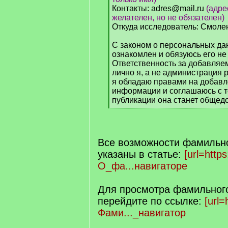
Контакты: adres@mail.ru
(адре
желателен, но не обязателен)
Откуда исследователь: Смолен
С законом о персональных дан
ознакомлен и обязуюсь его не
Ответственность за добавля
лично я, а не администрация ре
я обладаю правами на добавл
информации и соглашаюсь с т
публикации она станет общед
[
/
q
]
Все возможности фамильно
указаны в статье:
[url=https:
О_фа...навигаторе
Для просмотра фамильного
перейдите по ссылке:
[url=
Фами..._навигатор