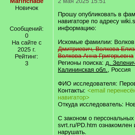
Marinchade
2 мая 2025 15:51
Новичок
Прошу опубликовать в фа
навигаторе по адресу wiki.s
информацию:
Сообщений:
0
Искомые фамилии: Волко
На сайте с
Дмитриевич, Волкова Елиз
2025 г.
Волкова Анна Григорьевна
Рейтинг:
Регионы поиска:
д. Зелени
3
Калининская обл.
, Россия
ФИО исследователя: Перо
Контакты:
<email перенес
навигатор>
Откуда исследователь: Нов
С законом о персональных
svrt.ru/PD.htm ознакомлен 
нарушать.