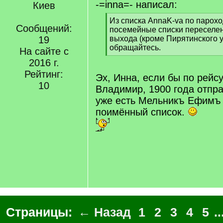
-=inna=- написал:
Киев
[
Из списка AnnaK-va по парохо
Сообщений:
q
посемейные списки переселен
]
19
выхода (кроме Пирятинского у
обращайтесь.
На сайте с
[
2016 г.
/
Рейтинг:
q
Эх, Инна, если бы по рейс
]
10
Владимир, 1900 года отпра
уже есть Мельникъ Ефимъ 
поимённый список.
Страницы:
← Назад
1
2
3
4
5
..