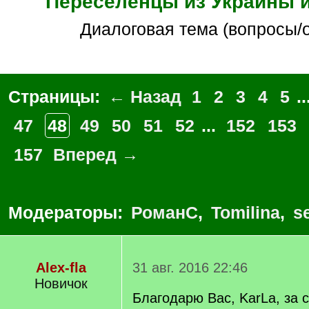
Переселенцы из Украины и
Диалоговая тема (вопросы/
Страницы:
← Назад
1
2
3
4
5
..
47
48
49
50
51
52
...
152
153
157
Вперед →
Модераторы:
РоманС
,
Tomilina
,
s
Alex-fla
31 авг. 2016 22:46
Новичок
Благодарю Вас, KarLa, за 