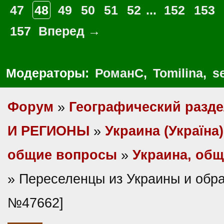
47
48
49
50
51
52
...
152
153
157
Вперед →
Модераторы:
РоманС
,
Tomilina
,
s
Форум
»
Географический разд
И РЕГИОНЫ
»
Украина (Україна)
общие вопросы
»
Украина, об
» Переселенцы из Украины и обра
№47662]