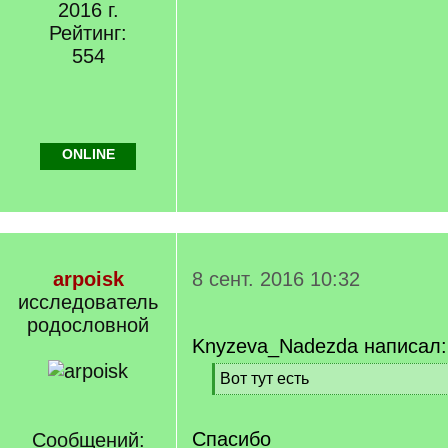
2016 г.
Рейтинг:
554
ONLINE
arpoisk
8 сент. 2016 10:32
исследователь
родословной
Knyzeva_Nadezda написал:
[
Вот тут есть
q
[
]
/
q
Спасибо
Сообщений: