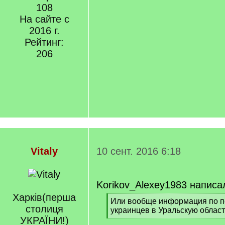
]
108
На сайте с
2016 г.
Рейтинг:
206
Vitaly
10 сент. 2016 6:18
Korikov_Alexey1983 написа
Харкiв(перша
[
Или вообще информация по 
столиця
q
украинцев в Уральскую облас
]
УКРАЇНИ!)
[