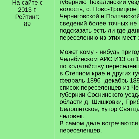
губернию Тюкалинский уез
На сайте с
волость, с. Ново-Троицкое 
2013 г.
Черниговской и Полтавской
Рейтинг:
сведений более точных не 
89
подсказать есть ли где да
переселению из этих мест 
Может кому - нибудь приго
Челябинском АИС И13 оп 1
по ходатайству переселенц
в Степном крае и других г
февраль 1896- декабрь 1899
список переселенцев из Че
губернии Соснинского уез
области д. Шишковки, При
Белошитское, хутор Святца
человек.
В самом деле встречаются
переселенцев.