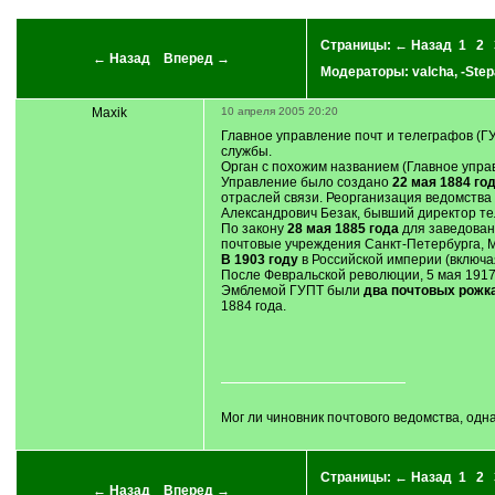
Страницы:
← Назад
1
2
← Назад
Вперед →
Модераторы:
valcha
,
-Step
Maxik
10 апреля 2005 20:20
Главное управление почт и телеграфов (Г
службы.
Орган с похожим названием (Главное упра
Управление было создано
22 мая 1884 го
отраслей связи. Реорганизация ведомства
Александрович Безак, бывший директор т
По закону
28 мая 1885 года
для заведован
почтовые учреждения Санкт-Петербурга, 
В 1903 году
в Российской империи (включ
После Февральской революции, 5 мая 1917
Эмблемой ГУПТ были
два почтовых рожка
1884 года.
Мог ли чиновник почтового ведомства, од
Страницы:
← Назад
1
2
← Назад
Вперед →