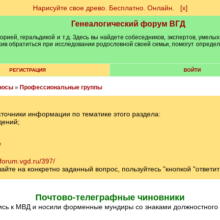
Нарисуйте свое древо. Бесплатно. Онлайн.
[х]
Генеалогический форум ВГД
рией, геральдикой и т.д. Здесь вы найдете собеседников, экспертов, умелых
рхив обратиться при исследовании родословной своей семьи, помогут опреде
РЕГИСТРАЦИЯ
ВОЙТИ
носы
»
Профессиональные группы
сточники информации по тематике этого раздела:
дений;
/
/forum.vgd.ru/397/
те на конкретно заданный вопрос, пользуйтесь "кнопкой "ответит
Почтово-телеграфные чиновники
лись к МВД и носили форменные мундиры со знаками должностного