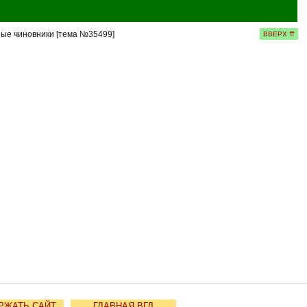
ые чиновники [тема №35499]
ВВЕРХ ⇈
РЖАТЬ САЙТ
ГЛАВНАЯ ВГД