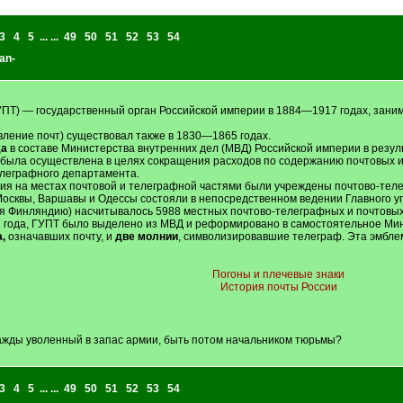
3
4
5
... ...
49
50
51
52
53
54
an-
УПТ) — государственный орган Российской империи в 1884—1917 годах, зан
вление почт) существовал также в 1830—1865 годах.
да
в составе Министерства внутренних дел (МВД) Российской империи в резу
 была осуществлена в целях сокращения расходов по содержанию почтовых 
елеграфного департамента.
ия на местах почтовой и телеграфной частями были учреждены почтово-теле
Москвы, Варшавы и Одессы состояли в непосредственном ведении Главного у
ая Финляндию) насчитывалось 5988 местных почтово-телеграфных и почтовы
 года, ГУПТ было выделено из МВД и реформировано в самостоятельное Мин
,
означавших почту, и
две молнии
, символизировавшие телеграф. Эта эмбле
Погоны и плечевые знаки
История почты России
нажды уволенный в запас армии, быть потом начальником тюрьмы?
3
4
5
... ...
49
50
51
52
53
54