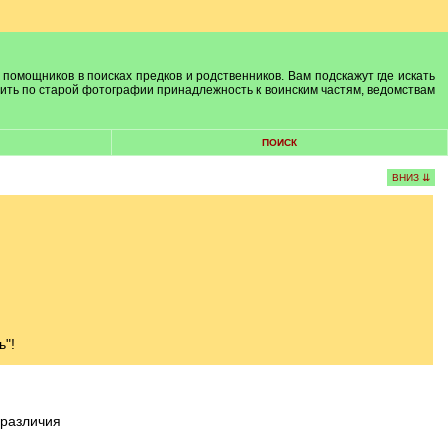
 помощников в поисках предков и родственников. Вам подскажут где искать
лить по старой фотографии принадлежность к воинским частям, ведомствам
ПОИСК
ВНИЗ ⇊
ь"!
 различия