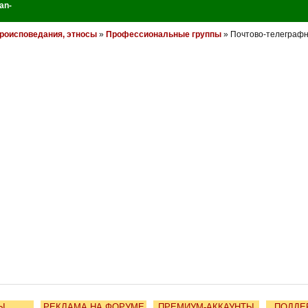
an-
роисповедания, этносы
»
Профессиональные группы
» Почтово-телеграфн
Ы
РЕКЛАМА НА ФОРУМЕ
ПРЕМИУМ-АККАУНТЫ
ПОДДЕ