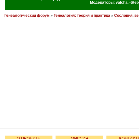
Модераторы:
valcha
,
-Step
Генеалогический форум
»
Генеалогия: теория и практика
»
Сословия, ве
О ПРОЕКТЕ
МИССИЯ
КОНТАКТ