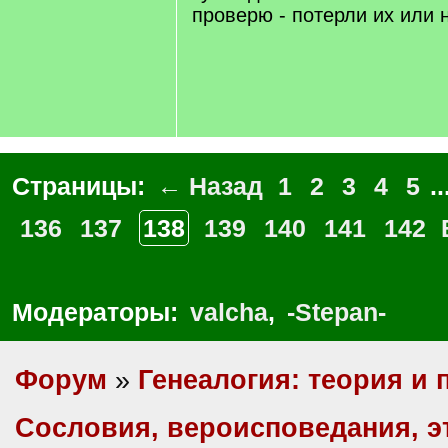
проверю - потерли их или 
Страницы:
← Назад
1
2
3
4
5
..
136
137
138
139
140
141
142
Модераторы:
valcha
,
-Stepan-
Форум
»
Генеалогия: теория и 
Сословия, вероисповедания, 