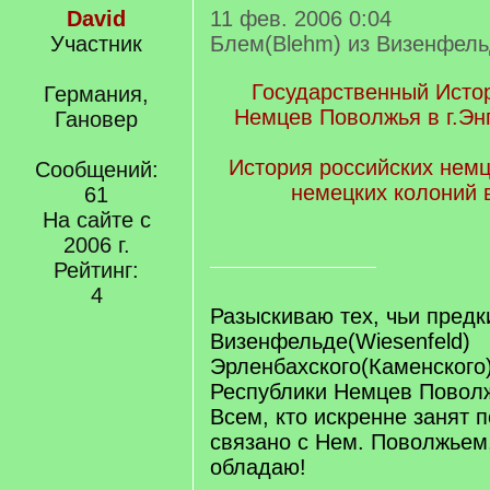
David
11 фев. 2006 0:04
Участник
Блем(Blehm) из Визенфел
Государственный Исто
Германия,
Немцев Поволжья в г.Эн
Гановер
История российских немц
Сообщений:
немецких колоний 
61
На сайте с
2006 г.
Рейтинг:
4
Разыскиваю тех, чьи предк
Визенфельде(Wiesenfeld)
Эрленбахского(Каменского
Республики Немцев Повол
Всем, кто искренне занят п
связано с Нем. Поволжьем
обладаю!