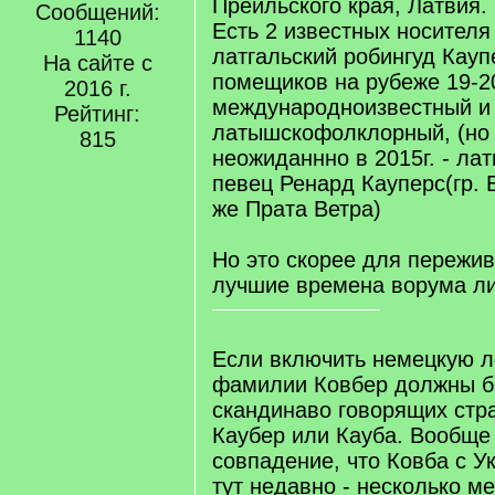
Прейльского края, Латвия.
Сообщений:
Есть 2 известных носителя
1140
латгальский робингуд Кауп
На сайте с
помещиков на рубеже 19-2
2016 г.
международноизвестный и
Рейтинг:
латышскофолклорный, (но
815
неожиданнно в 2015г. - ла
певец Ренард Кауперс(гр. 
же Прата Ветра)
Но это скорее для пережи
лучшие времена ворума ли
Если включить немецкую ло
фамилии Ковбер должны бы
скандинаво говорящих стр
Каубер или Кауба. Вообще
совпадение, что Ковба с У
тут недавно - несколько м