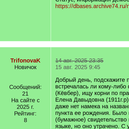
https://dbases.archive74.ru/
TrifonovaK
14 авг. 2025 23:35
Новичок
15 авг. 2025 9:45
Добрый день, подскажите 
встречалась ли кому-либо
Сообщений:
(Кёвбер), ищу корни по пр
21
Елена Давыдовна (1911г.р)
На сайте с
даже нет намека на назван
2025 г.
пункта ее рождения. Было
Рейтинг:
(бумажное) свидетельство
8
языке, но оно утрачено. С