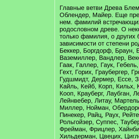
Главные ветви Древа Блем,
Облендер, Майер. Еще пр
нем. фамилий встречающи
родословном древе. О нек
только фамилия, о других
зависимости от степени ро
Беккер, Боргдорф, Браун, 
Ваземиллер, Вандлер, Век
Гаак, Галлер, Гаук, Гебель
Гехт, Горих, Граубергер, Гр
Гудшмидт, Дермер, Ессе, 
Кайль, Кейб, Корп, Кильх,
Кооп, Крауберг, Лаубган, 
Лейнвебер, Литау, Мартель
Миллер, Нойман, Обердор
Пинекер, Райц, Раух, Рейте
Рольгойзер, Суппес, Таубер
Фрейман, Фрицлер, Хайнби
Хильдерман, Цвецих, Цигл