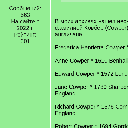
q
[
]
Сообщений:
/
q
563
]
В моих архивах нашел неск
На сайте с
фамилией Ковбер (Cowper)
2022 г.
англичане.
Рейтинг:
301
Frederica Henrietta Cowper
Anne Cowper * 1610 Benhall,
Edward Cowper * 1572 Lond
Jane Cowper * 1789 Sharpen
England
Richard Cowper * 1576 Cornh
England
Robert Cowper * 1694 Gord