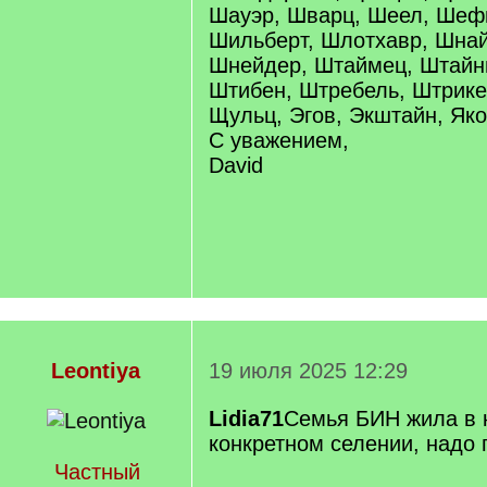
Шауэр, Шварц, Шеел, Шеф
Шильберт, Шлотхавр, Шнай
Шнейдер, Штаймец, Штайнг
Штибен, Штребель, Штрике
Щульц, Эгов, Экштайн, Яко
С уважением,
David
Leontiya
19 июля 2025 12:29
Lidia71
Семья БИН жила в 
конкретном селении, надо 
Частный