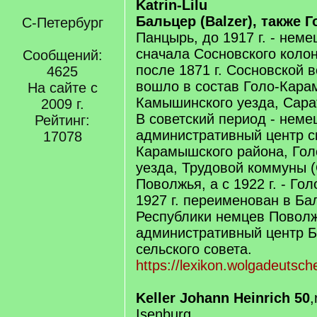
Katrin-Lilu
Бальцер (Balzer), также
С-Петербург
Панцырь, до 1917 г. - неме
сначала Сосновского колон
Сообщений:
после 1871 г. Сосновской 
4625
вошло в состав Голо-Кара
На сайте с
Камышинского уезда, Сара
2009 г.
В советский период - неме
Рейтинг:
административный центр с
17078
Карамышского района, Го
уезда, Трудовой коммуны 
Поволжья, а с 1922 г. - Го
1927 г. переименован в Ба
Республики немцев Поволж
административный центр Б
сельского совета.
https://lexikon.wolgadeutsche
Keller Johann Heinrich 50
,
Isenburg