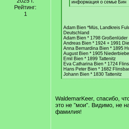
2025 г.
q
информация о семье Бин
Рейтинг:
]
[
/
1
q
]
Adam Bien *Müs, Landkreis Ful
Deutschland
Adam Bien * 1798 Großenlüder
Andreas Bien * 1924 + 1991 Die
Anna Bernardina Bien * 1895 H
August Bien * 1905 Niederbiebe
Emil Bien * 1899 Tattenitz
Eva Catharina Bien * 1724 Flin
Hans Peter Bien * 1682 Flinsba
Johann Bien * 1830 Tattenitz
[
[/q]
/
q
]
WaldemarKeer, спасибо, чт
это не "мои". Видимо, не н
фамилия!