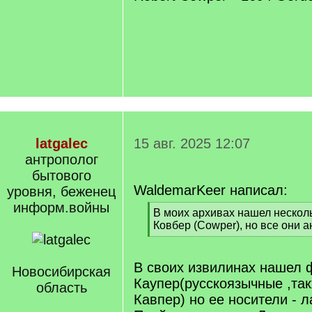
latgalec
15 авг. 2025 12:07
антрополог
бытового
WaldemarKeer написал:
уровня, беженец
информ.войны
[
В моих архивах нашел нескол
q
Ковбер (Cowper), но все они а
]
[
/
q
В своих извилинах нашел
Новосибирская
]
Каупер(русскоязычные ,так
область
Кавпер) но ее носители - л