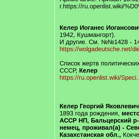
г.https://ru.openli
Келер Иоганес Иогансови
1942, Кушмангорт).
И другие. См. №№1428 - 1
https://wolgadeutsche.net/die
Список жертв политически
СССР,
Келер
https://ru.openlist.wiki/Sp
Келер Георгий Яковлевич
1893 года рождения,
место
АССР НП, Бальцерский р-н
немец, проживал(а) - Сев
Казахстанская обл.,
Кокче