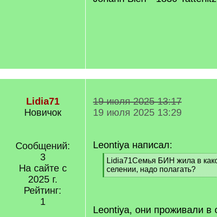
Lidia71
19 июля 2025 13:17
Новичок
19 июля 2025 13:29
Leontiya написал:
Сообщений:
3
[
Lidia71Семья БИН жила в как
На сайте с
q
селении, надо полагать?
]
2025 г.
[
/
Рейтинг:
q
1
]
Leontiya, они проживали в 