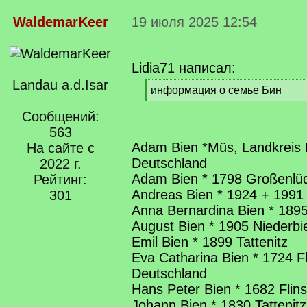
WaldemarKeer
19 июля 2025 12:54
Lidia71 написал:
Landau a.d.Isar
[
информация о семье Бин
q
[
]
Сообщений:
/
q
563
]
Adam Bien *Müs, Landkreis 
На сайте с
Deutschland
2022 г.
Adam Bien * 1798 Großenlü
Рейтинг:
Andreas Bien * 1924 + 1991 
301
Anna Bernardina Bien * 189
August Bien * 1905 Niederbi
Emil Bien * 1899 Tattenitz
Eva Catharina Bien * 1724 F
Deutschland
Hans Peter Bien * 1682 Flin
Johann Bien * 1830 Tattenitz