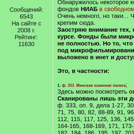
Обнаружилось некоторое к
фондов
НИАБ
в свободном
Сообщений:
Очень немного, но таки... 
6543
крепим сюда.
На сайте с
Заостряю внимание тех, к
2008 г.
курсе. Фонды были мик
Рейтинг:
не полностью. Но то, что
11630
под микрофильмирование
выложено в инет и досту
Это, в частности:
;
1.
ф. 333. Минская казенная палата
Здесь можно посмотреть
о
Сканированы лишь эти д
ф. 333, оп. 9, дела 1-27, 30
71, 75, 80, 82, 88-89, 91, 96
112, 115, 117, 125, 136, 145
164-165, 168-169, 171, 173-
182, 184, 186, 195, 197, 20