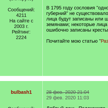
/
q
В 1795 году сословия "од
Сообщений:
]
губерний" не существовал
4211
лица будут записаны или ш
На сайте с
земянами; некоторые лица
2003 г.
ошибочно записаны кресть
Рейтинг:
2224
Почитайте мою статью "
Ра
bulbash1
28 фев. 2020 21:04
29 фев. 2020 11:03