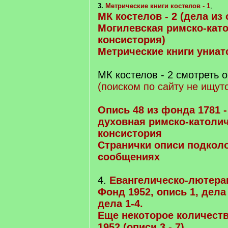
3.
Метрические книги костелов - 1
,
МК костелов - 2 (дела из о
Могилевская римско-кат
консистория)
Метрические книги униат
МК костелов - 2 смотреть 
(поиском по сайту не ищутс
Опись 48 из фонда 1781 
духовная римско-католи
консистория
Странички описи подколо
сообщениях
4.
Евангелическо-лютеран
Фонд 1952, опись 1, дела 
дела 1-4.
Еще некоторое количест
1952 (описи 3 - 7).