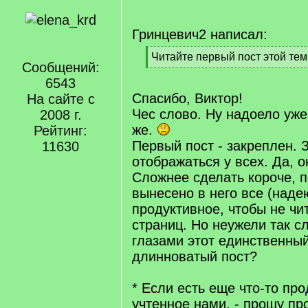
Гринцевич2 написал:
[
Читайте первый пост этой те
Сообщений:
q
[
]
6543
/
q
Спасибо, Виктор!
На сайте с
]
Чес слово. Ну надоело уже
2008 г.
же.
Рейтинг:
Первый пост - закреплен. 
11630
отображаться у всех. Да, 
Сложнее сделать короче, п
вынесено в него все (наде
продуктивное, чтобы не чи
страниц. Но неужели так с
глазами этот единственный
длинноватый пост?
* Если есть еще что-то про
учтенное нами, - прошу пр