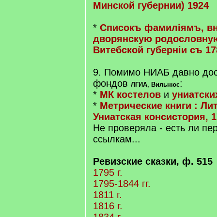
Минской губернии) 1924
*
Списокъ фамиліямъ, в
дворянскую родословную
Витебской губерніи съ 17
9. Помимо НИАБ давно дос
фондов
:
ЛГИА, Вильнюс
*
МК костелов
и
униатски
*
Метрические книги : Ли
Униатская консистория, 1
Не проверяла - есть ли пе
ссылкам...
Ревизские сказки, ф. 515
1795 г.
1795-1844 гг.
1811 г.
1816 г.