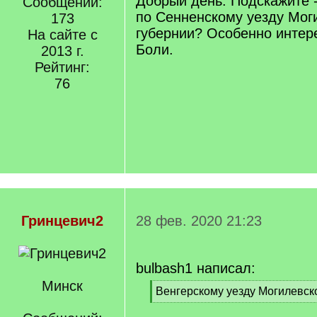
Добрый день. Подскажите -
Сообщений:
по Сенненскому уезду Мог
173
губернии? Особенно интер
На сайте с
Боли.
2013 г.
Рейтинг:
76
Гринцевич2
28 фев. 2020 21:23
bulbash1 написал:
Минск
[
Венгерскому уезду Могилевск
q
[
]
/