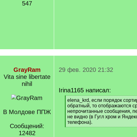
547
GrayRam
29 фев. 2020 21:32
Vita sine libertate
nihil
Irina1165 написал:
[
elena_krd, если порядок сорти
q
обратный, то отображаются с
]
В Молдове ППЖ
непрочитанные сообщения, пе
не видно (в Гугл хром и Яндек
телефона).
Сообщений:
[
12482
/