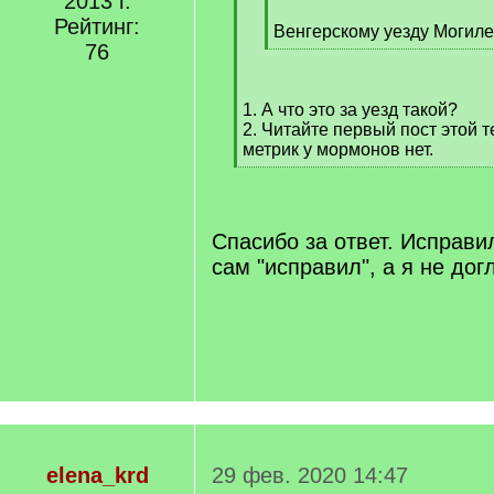
2013 г.
[
Рейтинг:
q
Венгерскому уезду Могиле
76
]
[
/
q
1. А что это за уезд такой?
]
2. Читайте первый пост этой 
метрик у мормонов нет.
[
/
q
]
Спасибо за ответ. Исправи
сам "исправил", а я не дог
elena_krd
29 фев. 2020 14:47