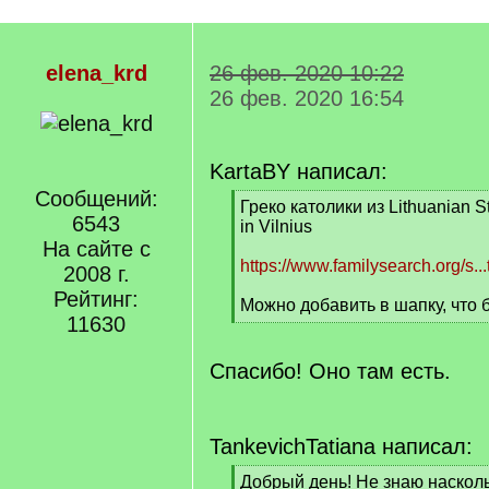
elena_krd
26 фев. 2020 10:22
26 фев. 2020 16:54
KartaBY написал:
Сообщений:
[
Греко католики из Lithuanian St
6543
q
in Vilnius
]
На сайте с
https://www.familysearch.org/s..
2008 г.
Рейтинг:
Можно добавить в шапку, что 
11630
[
/
q
Спасибо! Оно там есть.
]
TankevichTatiana написал:
[
Добрый день! Не знаю наскол