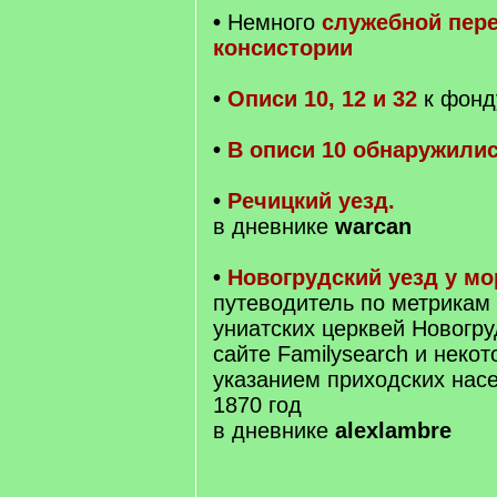
•
Немного
служебной пер
консистории
•
Описи 10, 12 и 32
к фонд
•
В описи 10 обнаружили
•
Речицкий уезд.
в дневнике
warcan
•
Новогрудский уезд у м
путеводитель по метрикам
униатских церквей Новогру
сайте Familysearch и некот
указанием приходских нас
1870 год
в дневнике
alexlambre