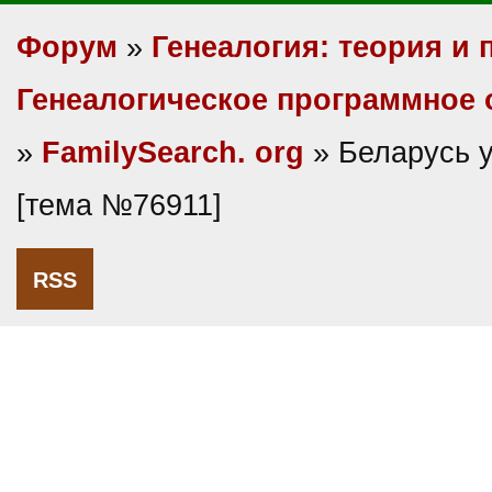
Форум
»
Генеалогия: теория и 
Генеалогическое программное 
»
FamilySearch. org
» Беларусь 
[тема №76911]
RSS