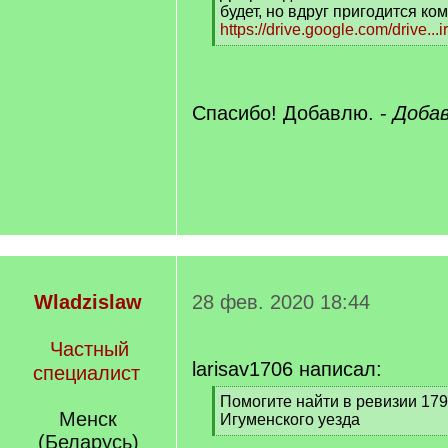
q
будет, но вдруг пригодится ком
]
https://drive.google.com/drive...
[
/
q
]
Спасибо! Добавлю. -
Добав
Wladzislaw
28 фев. 2020 18:44
Частный
larisav1706 написал:
специалист
[
Помогите найти в ревизии 17
Менск
q
Игуменского уезда
]
[
(Беларусь)