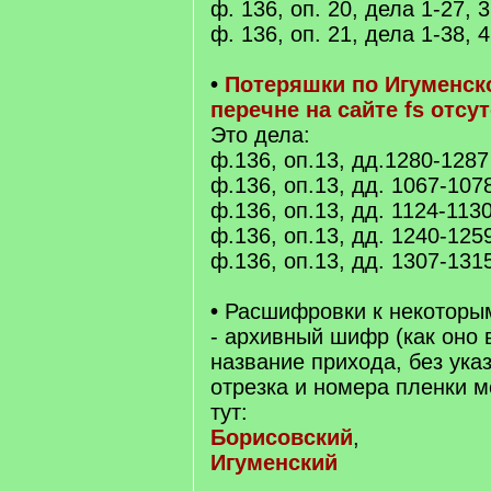
ф. 136, оп. 20, дела 1-27, 3
ф. 136, оп. 21, дела 1-38, 
•
Потеряшки по Игуменско
перечне на сайте fs отсу
Это дела:
ф.136, оп.13, дд.1280-1287
ф.136, оп.13, дд. 1067-107
ф.136, оп.13, дд. 1124-113
ф.136, оп.13, дд. 1240-125
ф.136, оп.13, дд. 1307-131
•
Расшифровки к некоторым
- архивный шифр (как оно 
название прихода, без ука
отрезка и номера пленки 
тут:
Борисовский
,
Игуменский