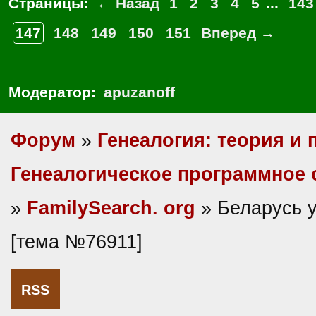
Страницы:
← Назад
1
2
3
4
5
...
143
147
148
149
150
151
Вперед →
Модератор:
apuzanoff
Форум
»
Генеалогия: теория и 
Генеалогическое программное 
»
FamilySearch. org
» Беларусь 
[тема №76911]
RSS