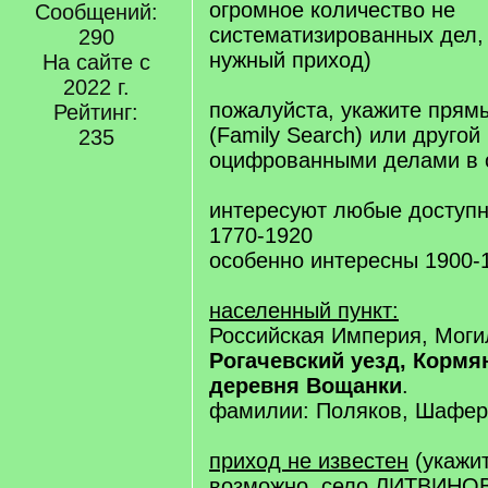
огромное количество не
Сообщений:
систематизированных дел, 
290
нужный приход)
На сайте с
2022 г.
пожалуйста, укажите прям
Рейтинг:
(Family Search) или другой
235
оцифрованными делами в 
интересуют любые доступн
1770-1920
особенно интересны 1900-1
населенный пункт:
Российская Империя, Моги
Рогачевский уезд, Кормя
деревня Вощанки
.
фамилии: Поляков, Шафер
приход не известен
(укажи
возможно, село ЛИТВИНО