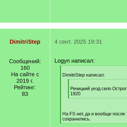
DimitriStep
4 сент. 2025 19:31
Logyn написал:
Сообщений:
160
[
На сайте с
q
DimitriStep написал:
]
2019 г.
[
Рейтинг:
q
Речицкий уезд село Остро
83
]
1920
[
/
q
На FS нет, да и вообще после 
]
сохранились.
[