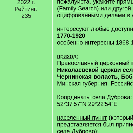
пожалуйста, укажите пря
2022 г.
(Family Search)
или другой 
Рейтинг:
оцифрованными делами в 
235
интересуют любые доступн
1770-1920
особенно интересны 1868-1
приход:
Православный церковный
Николаевской церкви сел
Чернинская воласть, Боб
Минская губерния, Россий
Координаты села Дуброва:
52°37′57″N 29°22′54″E
населенный пункт
(который
представляется был припис
селе Дуброво):