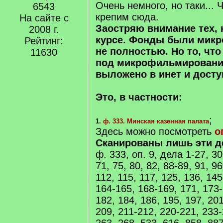
Очень немного, но таки... 
6543
крепим сюда.
На сайте с
Заостряю внимание тех, к
2008 г.
курсе. Фонды были мик
Рейтинг:
не полностью. Но то, что
11630
под микрофильмирование
выложено в инет и досту
Это, в частности:
;
1.
ф. 333. Минская казенная палата
Здесь можно посмотреть
о
Сканированы лишь эти д
ф. 333, оп. 9, дела 1-27, 30
71, 75, 80, 82, 88-89, 91, 96
112, 115, 117, 125, 136, 145
164-165, 168-169, 171, 173-
182, 184, 186, 195, 197, 20
209, 211-212, 220-221, 233-