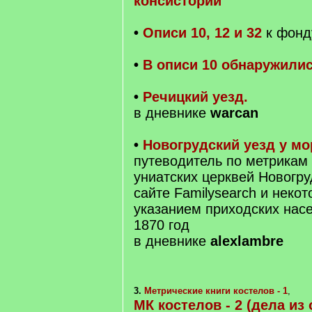
консистории
•
Описи 10, 12 и 32
к фонд
•
В описи 10 обнаружили
•
Речицкий уезд.
в дневнике
warcan
•
Новогрудский уезд у м
путеводитель по метрикам
униатских церквей Новогру
сайте Familysearch и некот
указанием приходских нас
1870 год
в дневнике
alexlambre
3.
Метрические книги костелов - 1
,
МК костелов - 2 (дела из о