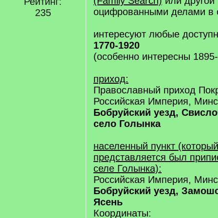
(Family Search)
или другой 
Рейтинг:
оцифрованными делами в 
235
интересуют любые доступн
1770-1920
(особенно интересны 1895-
приход:
Православный приход Покр
Российская Империя, Минс
Бобруйский уезд, Свисло
село Голынка
населенный пункт (который
представляется был припис
селе Голынка):
Российская Империя, Минс
Бобруйский уезд, Замошс
Ясень
Координаты: