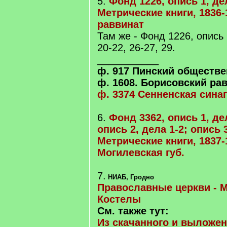
5.
Фонд 1226, опись 1, дел
Метрические книги, 1836-
раввинат
Там же - Фонд 1226, опись 
20-22, 26-27, 29.
___________
ф. 917 Пинский обществ
ф. 1608. Борисовский ра
ф. 3374 Сенненская синаг
6.
Фонд 3362, опись 1, дел
опись 2, дела 1-2; опись 3
Метрические книги, 1837-
Могилевская губ.
7.
НИАБ, Гродно
Православные церкви - М
Костелы
См. также тут:
Из скачанного и выложен