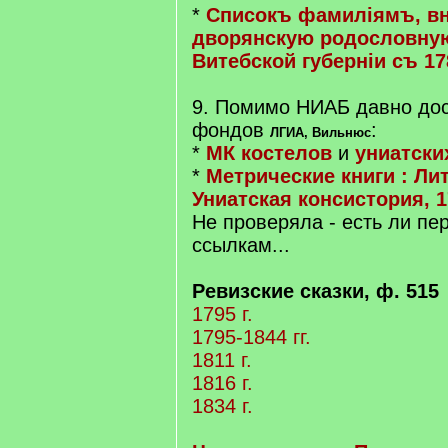
*
Списокъ фамиліямъ, в
дворянскую родословную
Витебской губерніи съ 17
9. Помимо НИАБ давно дос
фондов
:
ЛГИА, Вильнюс
*
МК костелов
и
униатски
*
Метрические книги : Ли
Униатская консистория, 1
Не проверяла - есть ли пе
ссылкам...
Ревизские сказки, ф. 515
1795 г.
1795-1844 гг.
1811 г.
1816 г.
1834 г.