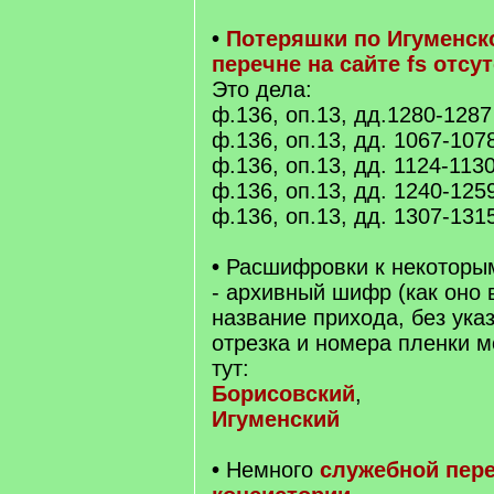
•
Потеряшки по Игуменско
перечне на сайте fs отсу
Это дела:
ф.136, оп.13, дд.1280-1287
ф.136, оп.13, дд. 1067-107
ф.136, оп.13, дд. 1124-113
ф.136, оп.13, дд. 1240-125
ф.136, оп.13, дд. 1307-131
•
Расшифровки к некоторым
- архивный шифр (как оно 
название прихода, без ука
отрезка и номера пленки 
тут:
Борисовский
,
Игуменский
•
Немного
служебной пер