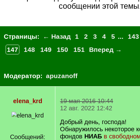
сообщении этой темы
Страницы:
← Назад
1
2
3
4
5
...
143
147
148
149
150
151
Вперед →
Модератор:
apuzanoff
elena_krd
19 мая 2016 10:44
12 авг. 2022 12:42
Добрый день, господа!
Обнаружилось некоторое к
фондов
НИАБ
в свободном
Сообщений: