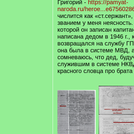
Григорий -
https://pamyat-
naroda.ru/heroe...e6756028
числится как «ст.сержант»,
званием у меня неясность.
которой он записан капита
написана дедом в 1946 г., 
возвращался на службу ГП
она была в системе МВД, а
сомневаюсь, что дед, буд
служившим в системе НКВ
красного словца про брата