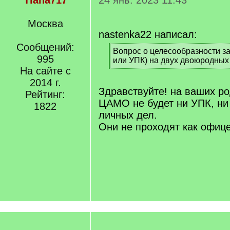
Tiana717
24 янв. 2023 11:43
Москва
nastenka22 написал:
Сообщений:
[
Вопрос о целесообразности з
995
q
или УПК) на двух двоюродных 
]
На сайте с
[
/
2014 г.
q
Здравствуйте! на ваших ро
Рейтинг:
]
ЦАМО не будет ни УПК, ни 
1822
личных дел.
Они не проходят как офице