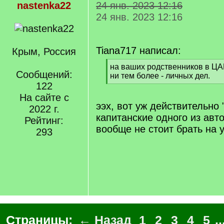
nastenka22
24 янв. 2023 12:16
24 янв. 2023 12:16
Tiana717 написал:
Крым, Россия
[
на ваших родственников в ЦА
Сообщений:
q
ни тем более - личных дел.
]
122
[
/
На сайте с
q
ээх, вот уж действительно 
2022 г.
]
капитанские одного из авт
Рейтинг:
вообще не стоит брать на 
293
Страницы:
← Назад
1
2
3
4
5
..