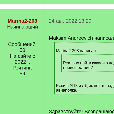
Marina2-208
24 авг. 2022 13:29
Начинающий
Maksim Andreevich написал
Сообщений:
[
50
q
Marina2-208 написал:
]
На сайте с
[
2022 г.
q
Реально найти какие-то п
Рейтинг:
]
происшествия?
[
59
/
q
Если в УПК и ЛД их нет, то на
]
авиаполка.
[
/
q
]
Здравствуйте! Возвращаюс