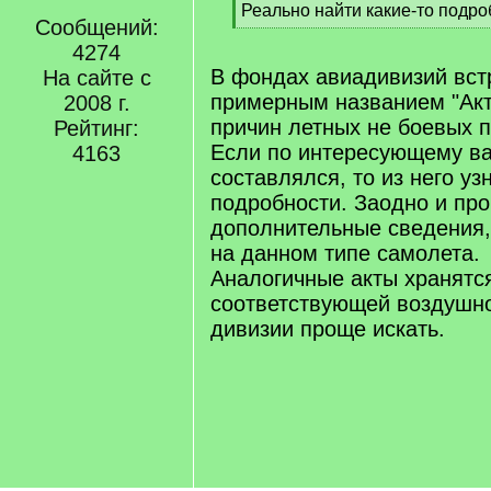
[
Реально найти какие-то подр
Сообщений:
q
[
]
4274
/
q
В фондах авиадивизий вст
На сайте с
]
примерным названием "Ак
2008 г.
причин летных не боевых п
Рейтинг:
Если по интересующему ва
4163
составлялся, то из него уз
подробности. Заодно и про
дополнительные сведения,
на данном типе самолета.
Аналогичные акты хранятс
соответствующей воздушно
дивизии проще искать.