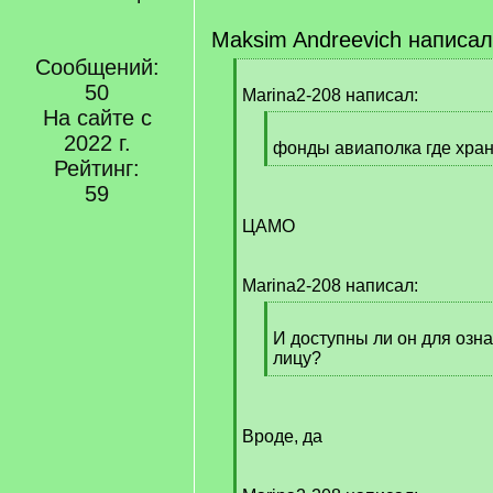
Maksim Andreevich написал
Сообщений:
[
50
q
Marina2-208 написал:
]
На сайте с
[
2022 г.
q
фонды авиаполка где хра
Рейтинг:
]
[
/
59
q
ЦАМО
]
Marina2-208 написал:
[
q
И доступны ли он для озн
]
лицу?
[
/
q
Вроде, да
]