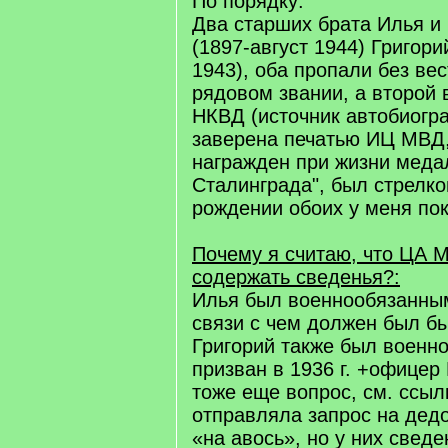
По порядку:
Два старших брата Илья и 
(1897-август 1944) Григори
1943), оба пропали без ве
рядовом звании, а второй 
НКВД (источник автобиогра
заверена печатью ИЦ МВД,
награжден при жизни меда
Сталинграда", был стрелко
рождении обоих у меня пок
Почему я считаю, что ЦА 
содержать сведенья?:
Илья был военнообязанны
связи с чем должен был бы
Григорий также был военн
призван в 1936 г. +офицер
тоже еще вопрос, см. ссыл
отправляла запрос на де
«на авось», но у них сведе