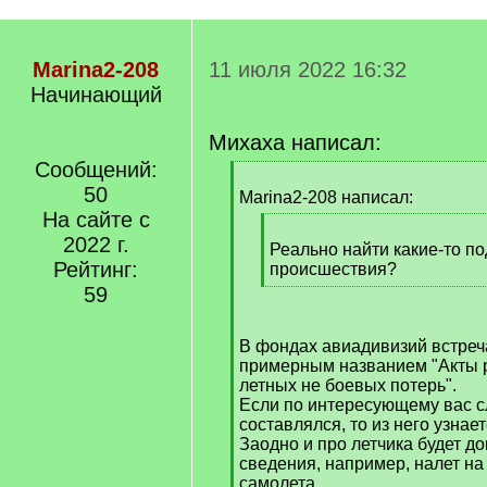
Marina2-208
11 июля 2022 16:32
Начинающий
Михаха написал:
Сообщений:
[
50
q
Marina2-208 написал:
]
На сайте с
[
2022 г.
q
Реально найти какие-то п
Рейтинг:
]
происшествия?
[
59
/
q
В фондах авиадивизий встреч
]
примерным названием "Акты 
летных не боевых потерь".
Если по интересующему вас с
составлялся, то из него узнае
Заодно и про летчика будет д
сведения, например, налет на
самолета.