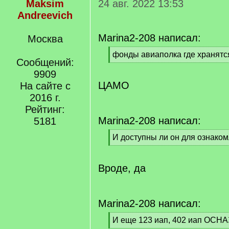
Maksim
24 авг. 2022 13:53
Andreevich
Marina2-208 написал:
Москва
[
фонды авиаполка где хранятс
Сообщений:
q
[
]
9909
/
q
ЦАМО
На сайте с
]
2016 г.
Рейтинг:
Marina2-208 написал:
5181
[
И доступны ли он для ознако
q
[
]
/
q
Вроде, да
]
Marina2-208 написал:
[
И еще 123 иап, 402 иап ОСНАЗ
q