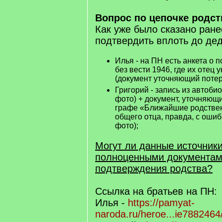
Вопрос по цепочке родст
Как уже было сказано ране
подтвердить вплоть до де
Илья - на ПН есть анкета о 
без вести 1946, где их отец 
(документ уточняющий потери
Григорий - запись из автоби
фото) + документ, уточняющ
графе «Ближайшие родствен
общего отца, правда, с ошиб
фото);
Могут ли данные источники
полноценными документам
подтверждения родства?
Ссылка на братьев на ПН:
Илья -
https://pamyat-
naroda.ru/heroe...ie7882464