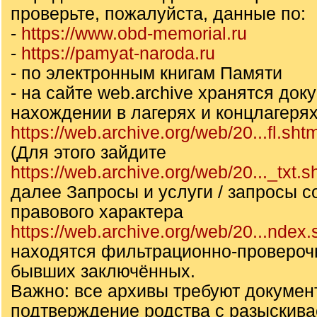
проверьте, пожалуйста, данные по:
-
https://www.obd-memorial.ru
-
https://pamyat-naroda.ru
- по электронным книгам Памяти
- на сайте web.archive хранятся док
нахождении в лагерях и концлагеря
https://web.archive.org/web/20...fl.sht
(Для этого зайдите
https://web.archive.org/web/20..._txt.s
далее Запросы и услуги / запросы с
правового характера
https://web.archive.org/web/20...ndex.
находятся фильтрационно-провероч
бывших заключённых.
Важно: все архивы требуют докумен
подтверждение родства с разыскив