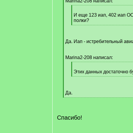
Marina2-208 написал:
[
q
И еще 123 иап, 402 иап О
]
полки?
[
/
q
Да. Иап - истребительный ави
]
Marina2-208 написал:
[
q
Этих данных достаточно б
]
[
/
q
Да.
]
[
/
q
]
Спасибо!