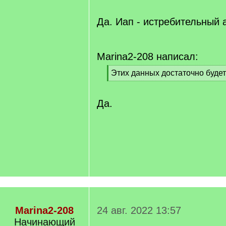
[
]
/
q
Да. Иап - истребительный 
]
Marina2-208 написал:
[
Этих данных достаточно будет
q
[
]
/
q
Да.
]
Marina2-208
24 авг. 2022 13:57
Начинающий