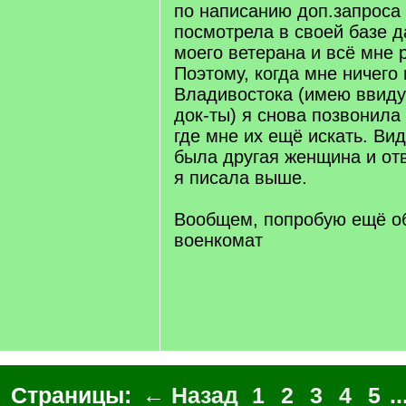
по написанию доп.запроса
посмотрела в своей базе д
моего ветерана и всё мне 
Поэтому, когда мне ничего
Владивостока (имею ввид
док-ты) я снова позвонила 
где мне их ещё искать. Ви
была другая женщина и отв
я писала выше.
Вообщем, попробую ещё об
военкомат
Страницы:
← Назад
1
2
3
4
5
..