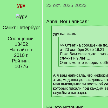
ygv
23 окт. 2025 20:23
Anna_Bor написал:
Санкт-Петербург
[
q
ygv написал:
]
Сообщений:
[
13452
q
>> Ответ на сообщение по
На сайте с
]
от 23 октября 2025 19:21
Я же Вам сказал,что призы
2010 г.
служит и 9 лет….
Рейтинг:
Опять же, кто говорил о ЗБ
10776
[
/
А я вам написала, что информ
q
этих, медалях до нас дошла от
]
мая выкладывали посты об уча
которых писали под каждим в
службы и награды.
[
/
q
Ну, это источник…