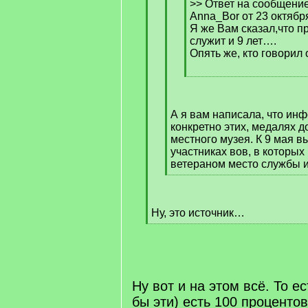
]
>> Ответ на сообщени
Anna_Bor от 23 октябр
Я же Вам сказал,что п
служит и 9 лет….
Опять же, кто говорил 
[
/
q
А я вам написала, что инф
]
конкретно этих, медалях д
местного музея. К 9 мая 
участниках вов, в которых
ветераном место службы и
[
/
q
Ну, это источник…
]
[
/
q
]
Ну вот и на этом всё. То е
бы эти) есть 100 процентов