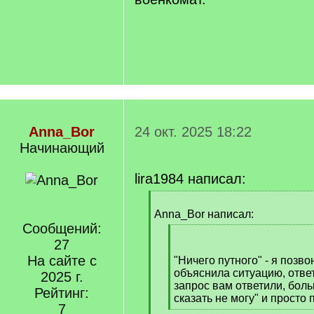
Anna_Bor
24 окт. 2025 18:22
Начинающий
lira1984 написал:
[
q
Anna_Bor написал:
]
Сообщений:
[
27
q
На сайте с
]
"Ничего путного" - я позв
объяснила ситуацию, ответ
2025 г.
запрос вам ответили, бол
Рейтинг:
сказать не могу" и просто п
7
[