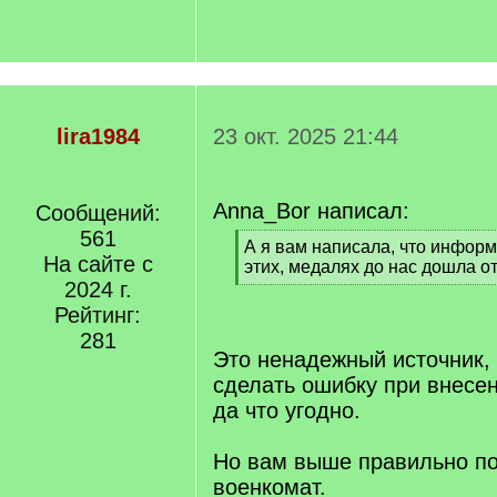
lira1984
23 окт. 2025 21:44
Anna_Bor написал:
Сообщений:
561
[
А я вам написала, что информ
На сайте с
q
этих, медалях до нас дошла от
]
2024 г.
[
/
Рейтинг:
q
281
]
Это ненадежный источник,
сделать ошибку при внесе
да что угодно.
Но вам выше правильно по
военкомат.