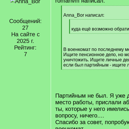
romanvm написал:
[
q
Anna_Bor написал:
]
Сообщений:
[
27
q
куда ещё возможно обрати
На сайте с
]
[
/
2025 г.
q
Рейтинг:
В военкомат по последнему м
]
7
Ищите пенсионное дело, но мо
уничтожить. Ищите личные де
если был партийным - ищите л
[
/
q
]
Партийным не был. Я уже 
место работы, прислали аб
ты, которые у него имелис
вопросу, ничего....
Спасибо за совет, попробу
военкомат.