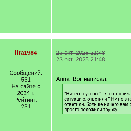
lira1984
23 окт. 2025 21:48
23 окт. 2025 21:48
Сообщений:
Anna_Bor написал:
561
На сайте с
[
2024 г.
q
"Ничего путного" - я позвони
]
Рейтинг:
ситуацию, ответили " Ну не зн
ответили, больше ничего вам с
281
просто положили трубку.....
[
/
q
]