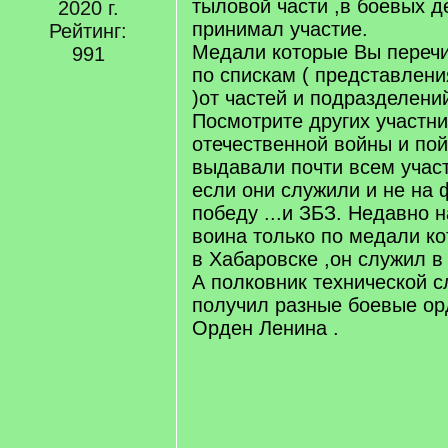
тыловой части ,в боевых д
2020 г.
принимал участие.
Рейтинг:
Медали которые Вы переч
991
по спискам ( представлени
)от частей и подразделений
Посмотрите других участн
отечественной войны и пой
выдавали почти всем учас
если они служили и не на
победу ...и ЗБЗ. Недавно 
воина только по медали к
в Хабаровске ,он служил в 
А полковник технической с
получил разные боевые ор
Орден Ленина .