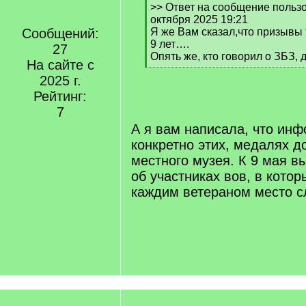
[
>> Ответ на сообщение пользо
q
октября 2025 19:21
]
Сообщений:
Я же Вам сказал,что призывы 
9 лет….
27
Опять же, кто говорил о ЗБЗ, д
На сайте с
[
2025 г.
/
q
Рейтинг:
]
7
А я вам написала, что инф
конкретно этих, медалях д
местного музея. К 9 мая 
об участниках вов, в кото
каждим ветераном место с