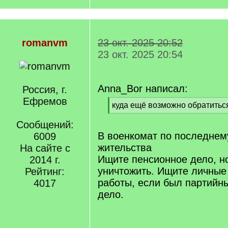
romanvm
23 окт. 2025 20:52
23 окт. 2025 20:54
Anna_Bor написал:
Россия, г.
Ефремов
[
куда ещё возможно обратитьс
q
[
]
Сообщений:
/
q
В военкомат по последнем
6009
]
жительства
На сайте с
Ищите пенсионное дело, но
2014 г.
уничтожить. Ищите личные
Рейтинг:
работы, если был партийн
4017
дело.