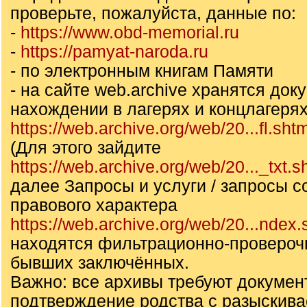
проверьте, пожалуйста, данные по:
-
https://www.obd-memorial.ru
-
https://pamyat-naroda.ru
- по электронным книгам Памяти
- на сайте web.archive хранятся док
нахождении в лагерях и концлагеря
https://web.archive.org/web/20...fl.sht
(Для этого зайдите
https://web.archive.org/web/20..._txt.s
далее Запросы и услуги / запросы с
правового характера
https://web.archive.org/web/20...ndex.
находятся фильтрационно-провероч
бывших заключённых.
Важно: все архивы требуют докумен
подтверждение родства с разыскив