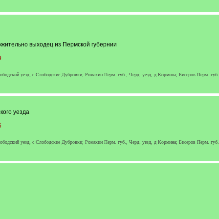
ожительно выходец из Пермской губернии
9
лободский уезд, с Слободские Дубровки; Ромахин Перм. губ., Черд. уезд, д Кормина; Бисеров Перм. губ
кого уезда
6
лободский уезд, с Слободские Дубровки; Ромахин Перм. губ., Черд. уезд, д Кормина; Бисеров Перм. губ