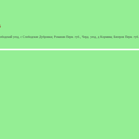
5
лободский уезд, с Слободские Дубровки; Ромахин Перм. губ., Черд. уезд, д Кормина; Бисеров Перм. губ