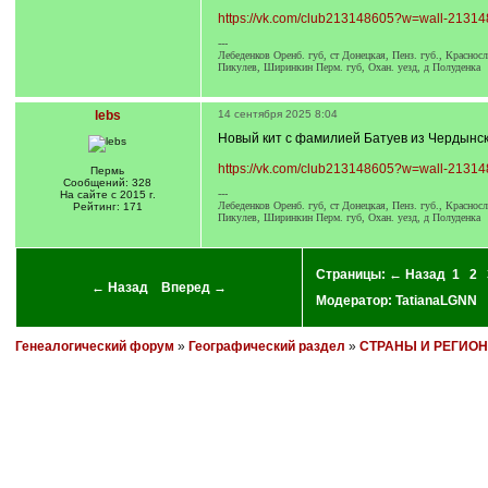
https://vk.com/club213148605?w=wall-2131
---
Лебеденков Оренб. губ, ст Донецкая, Пенз. губ., Краснос
Пикулев, Ширинкин Перм. губ, Охан. уезд, д Полуденка
lebs
14 сентября 2025 8:04
Новый кит с фамилией Батуев из Чердынск
https://vk.com/club213148605?w=wall-2131
Пермь
Сообщений: 328
---
На сайте с 2015 г.
Лебеденков Оренб. губ, ст Донецкая, Пенз. губ., Краснос
Рейтинг: 171
Пикулев, Ширинкин Перм. губ, Охан. уезд, д Полуденка
Страницы:
← Назад
1
2
← Назад
Вперед →
Модератор:
TatianaLGNN
Генеалогический форум
»
Географический раздел
»
СТРАНЫ И РЕГИО