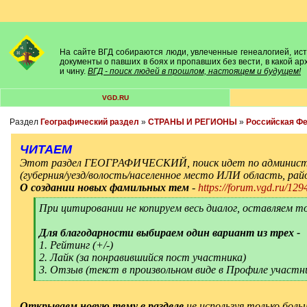
На сайте ВГД собираются люди, увлеченные генеалогией, исто
документы о павших в боях и пропавших без вести, в какой а
и чину.
ВГД - поиск людей в прошлом, настоящем и будущем!
VGD.RU
Раздел
Географический раздел
»
СТРАНЫ И РЕГИОНЫ
»
Российская Ф
ЧИТАЕМ
Этот раздел ГЕОГРАФИЧЕСКИЙ, поиск идет по админист
(губерния/уезд/волость/населенное место ИЛИ область, ра
О создании новых фамильных тем
-
https://forum.vgd.ru/129
[
При цитировании не копируем весь диалог, оставляем т
q
]
Для благодарности выбираем один вариант из трех -
1. Рейтинг (+/-)
2. Лайк (за понравившийся пост участника)
3. Отзыв (текст в произвольном виде в Профиле участн
[
/
q
]
Открываем новую тему в разделе
не используя только боль