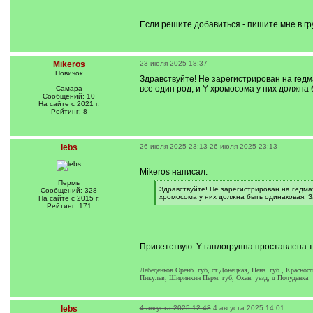
Если решите добавиться - пишите мне в гру
Mikeros
23 июля 2025 18:37
Новичок
Здравствуйте! Не зарегистрирован на гедм
все один род, и Y-хромосома у них должна
Самара
Сообщений: 10
На сайте с 2021 г.
Рейтинг: 8
lebs
26 июля 2025 23:13
26 июля 2025 23:13
Mikeros написал:
Пермь
[
Здравствуйте! Не зарегистрирован на гедмат
Сообщений: 328
q
хромосома у них должна быть одинаковая. 
На сайте с 2015 г.
]
[
Рейтинг: 171
/
q
]
Приветствую. Y-гаплогруппа проставлена 
---
Лебеденков Оренб. губ, ст Донецкая, Пенз. губ., Краснос
Пикулев, Ширинкин Перм. губ, Охан. уезд, д Полуденка
lebs
4 августа 2025 12:48
4 августа 2025 14:01