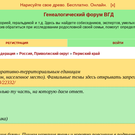
Нарисуйте свое древо. Бесплатно. Онлайн.
[х]
Генеалогический форум ВГД
рией, геральдикой и т.д. Здесь вы найдете собеседников, экспертов, умелых
рхив обратиться при исследовании родословной своей семьи, помогут опреде
РЕГИСТРАЦИЯ
ВОЙТИ
едерация
»
Россия, Приволжский округ
»
Пермский край
ративно-территориальным единицам
йон, населенное место). Фамильные темы здесь открывать запре
4/22332/
олько ту часть, на которую даем ответ.
ика)
шие буквы. Пишем название темы и коротко пояснение в подтеме