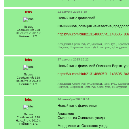
lebs
22 августа 2025 8:35
Новый кит с фамилией
Овчинников, локация неизвестна, предпол
Пермь
Сообщений: 328
На сайте с 2015 г.
https://vk.com/club213148605?f...148605_83
Рейтинг: 171
---
Лебеденков Оренб. губ, ст Донецкая, Пенз. губ., Краснос
Пикулев, Ширинкин Перм. губ, Охан. уезд, д Полуденка
lebs
27 августа 2025 19:22
Новый кит с фамилией Орлов из Верхотурс
https://vk.com/club213148605?f...148605_84
Пермь
Сообщений: 328
---
На сайте с 2015 г.
Лебеденков Оренб. губ, ст Донецкая, Пенз. губ., Краснос
Рейтинг: 171
Пикулев, Ширинкин Перм. губ, Охан. уезд, д Полуденка
lebs
14 сентября 2025 8:04
Новый кит с фамилиями
Анисимов
Пермь
Сообщений: 328
Смирнов из Осинского уезда
На сайте с 2015 г.
Рейтинг: 171
Мордвинов из Оханского уезда