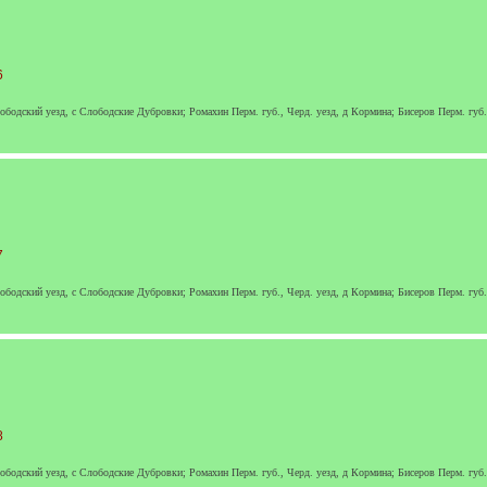
6
лободский уезд, с Слободские Дубровки; Ромахин Перм. губ., Черд. уезд, д Кормина; Бисеров Перм. губ
7
лободский уезд, с Слободские Дубровки; Ромахин Перм. губ., Черд. уезд, д Кормина; Бисеров Перм. губ
8
лободский уезд, с Слободские Дубровки; Ромахин Перм. губ., Черд. уезд, д Кормина; Бисеров Перм. губ