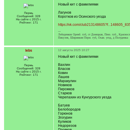
Новый кит с фамилиями
Лагунов
Пермь
Сообщений: 328
Коротков из Осинского уезда
На сайте с 2015 г.
Рейтинг: 171
https://vk.com/club213148605?f...148605_83
---
Лебеденков Оренб. губ, ст Донецкая, Пенз. губ., Краснос
Пикулев, Ширинкин Перм. губ, Охан. уезд, д Полуденка
lebs
12 августа 2025 10:27
Новый кит с фамилиями
Вахлин
Пермь
Сообщений: 328
Власов
На сайте с 2015 г.
Ковин
Рейтинг: 171
Лашев
Маракулин
Новиков
Пирожков
Старков
Черепахин из Кунгурского уезда
Батуев
Белобородов
Горюнов
Згогурин
Куликов
Недорезов
Провков