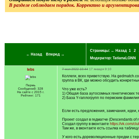
В разделе соблюдаем порядок. Корректно и аргументиров
Страницы:
← Назад
1
2
← Назад
Вперед →
Модератор:
TatianaLGNN
lebs
7 мая 2022 10:44
17 января 9:10
Коллеги, всех приветствую. На gedmatch.c
группа в ВК, где можно обсудить конкретн
Пермь
Сообщений: 328
Что уже есть?
На сайте с 2015 г.
1) Общая база аутосомных генетических те
Рейтинг: 171
2) База Y-гаплогрупп по пермским фамилия
Если есть предложения, замечания, идеи, 
Проект создал в гедматче (Descendants of r
Создал группу в вконтакте
https://vk.com/c
Там же, в вконтакте есть ссылка на табли
У кого есть дореволюционные предки с тер