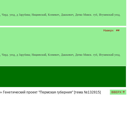
., Черд. уезд, д Зарубина; Нициевский, Ксеневич, Дашкевич, Дятко Минск. губ, Игуменский уезд,
Наверх
##
., Черд. уезд, д Зарубина; Нициевский, Ксеневич, Дашкевич, Дятко Минск. губ, Игуменский уезд,
» Генетический проект "Пермская губерния" [тема №132815]
ВВЕРХ ⇈