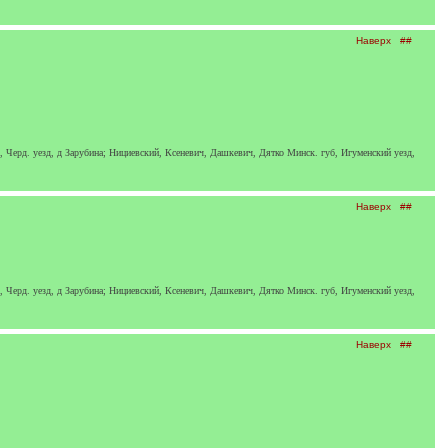
Наверх
##
., Черд. уезд, д Зарубина; Нициевский, Ксеневич, Дашкевич, Дятко Минск. губ, Игуменский уезд,
Наверх
##
., Черд. уезд, д Зарубина; Нициевский, Ксеневич, Дашкевич, Дятко Минск. губ, Игуменский уезд,
Наверх
##