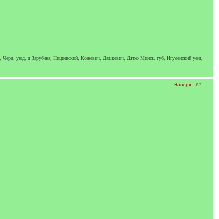
., Черд. уезд, д Зарубина; Нициевский, Ксеневич, Дашкевич, Дятко Минск. губ, Игуменский уезд,
Наверх
##