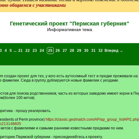
анно общаемся с участниками
Генетический проект "Пермская губерния"
Информативная тема
3
4
5
...
21
22
23
24
25
26
27
28
29
30
31
32
Вперед →
om создан проект для тех, у кого есть аутосомный тест и предки проживали 
ые фамилии. Сюда в группу дублируются новые фамилии с уездами.
стов для поиска родственников, часть из которых заведомо имеют корни в Пер
м(более 100 китов).
критика - прошу реагировать.
esidents of Perm province)
https://classic.gedmatch.com/AP/ap_group_listAPI1.ph
lub213148605
цу китов с фамилиями и самыми ранними известными предками по ним.
ритории Пермской губернии - присоединяйтесь к проекту.