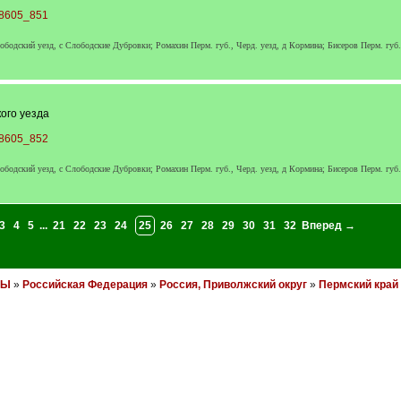
48605_851
лободский уезд, с Слободские Дубровки; Ромахин Перм. губ., Черд. уезд, д Кормина; Бисеров Перм. губ
ого уезда
48605_852
лободский уезд, с Слободские Дубровки; Ромахин Перм. губ., Черд. уезд, д Кормина; Бисеров Перм. губ
3
4
5
...
21
22
23
24
25
26
27
28
29
30
31
32
Вперед →
НЫ
»
Российская Федерация
»
Россия, Приволжский округ
»
Пермский край