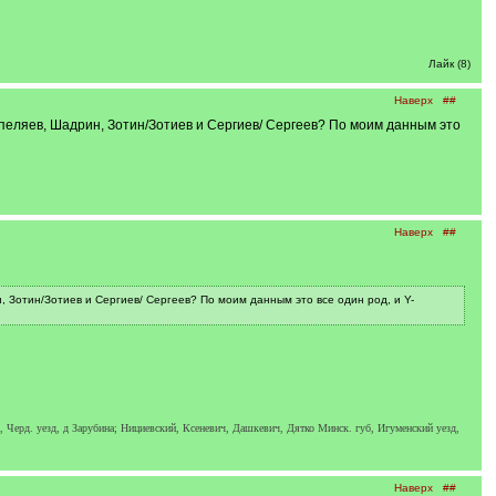
Лайк (8)
Наверх
##
епеляев, Шадрин, Зотин/Зотиев и Сергиев/ Сергеев? По моим данным это
Наверх
##
, Зотин/Зотиев и Сергиев/ Сергеев? По моим данным это все один род, и Y-
., Черд. уезд, д Зарубина; Нициевский, Ксеневич, Дашкевич, Дятко Минск. губ, Игуменский уезд,
Наверх
##