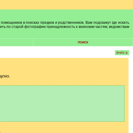
 помощников в поисках предков и родственников. Вам подскажут где искать
лить по старой фотографии принадлежность к воинским частям, ведомствам
ПОИСК
ВНИЗ ⇊
щено.
.