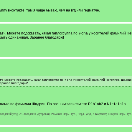
ппу вконтакте, там я чаще бываю, чем на вгд или гедматче.
атч. Можете подсказать, какая гаплогруппа по Y-dna у носителей фамилий П
 быть одинаковая. Заранее благодарю!
ч. Можете подсказать, какая гаплогруппа по Y-dna у носителей фамилий Пепеляев, Шадрин
Заранее благодарю!
только по фамилии Шадрин. По разным записям это R1b1ab2 и N1c1a1a1a.
лободский уезд, с Слободские Дубровки; Ромахин Перм. губ., Черд. уезд, д Кормина; Бисеров Перм. губ