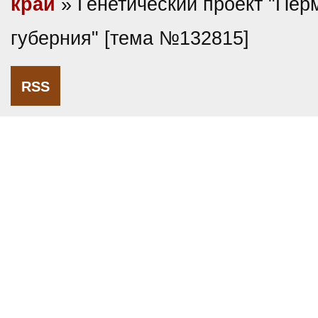
край
» Генетический проект "Пер
губерния" [тема №132815]
RSS