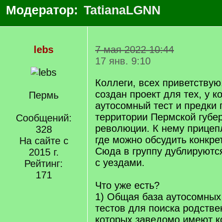
Модератор:
TatianaLGNN
lebs
7 мая 2022 10:44
17 янв. 9:10
Коллеги, всех приветствую
создан проект для тех, у ко
Пермь
аутосомный тест и предки
территории Пермской губе
Сообщений:
революции. К нему прицепл
328
где можно обсудить конкр
На сайте с
Сюда в группу дублируют
2015 г.
с уездами.
Рейтинг:
171
Что уже есть?
1) Общая база аутосомных
тестов для поиска родстве
которых заведомо имеют к