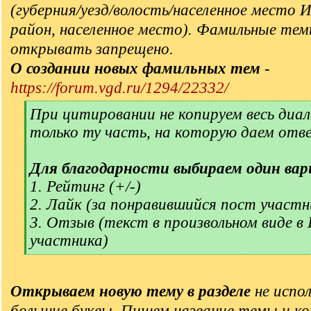
(губерния/уезд/волость/населенное место 
район, населенное место). Фамильные тем
открывать запрещено.
О создании новых фамильных тем
-
https://forum.vgd.ru/1294/22332/
[
При цитировании не копируем весь диал
q
только ту часть, на которую даем отв
]
Для благодарности выбираем один вар
1. Рейтинг (+/-)
2. Лайк (за понравившийся пост участн
3. Отзыв (текст в произвольном виде в
участника)
[
/
q
Открываем новую тему в разделе
не испол
]
большие буквы. Пишем название темы и ко