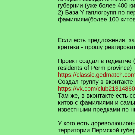
губернии (уже более 400 ки
2) База Y-гаплогрупп по п
фамилиям(более 100 китов
Если есть предложения, за
критика - прошу реагироват
Проект создал в гедматче 
residents of Perm province)
https://classic.gedmatch.co
Создал группу в вконтакте
https://vk.com/club2131486
Там же, в вконтакте есть с
китов с фамилиями и сам
известными предками по н
У кого есть дореволюцион
территории Пермской губер