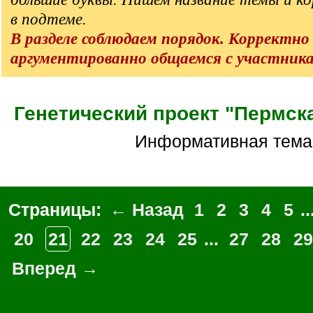
в подтеме.
В разделе соблюдаем порядок. Корректно
аргументированно общаемся с участник
Генетический проект "Пермск
Информативная тема
Страницы:
← Назад
1
2
3
4
5
..
20
21
22
23
24
25
...
27
28
29
Вперед →