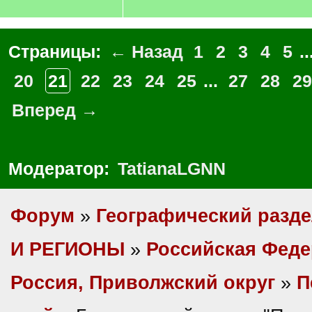
Страницы:
← Назад
1
2
3
4
5
..
20
21
22
23
24
25
...
27
28
29
Вперед →
Модератор:
TatianaLGNN
Форум
»
Географический разд
И РЕГИОНЫ
»
Российская Фед
Россия, Приволжский округ
»
П