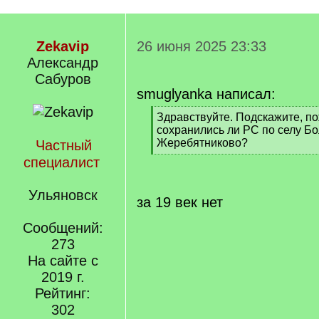
Zekavip
26 июня 2025 23:33
Александр
Сабуров
smuglyanka написал:
[
Здравствуйте. Подскажите, по
q
сохранились ли РС по селу Б
]
Жеребятниково?
Частный
[
специалист
/
q
Ульяновск
]
за 19 век нет
Сообщений:
273
На сайте с
2019 г.
Рейтинг:
302