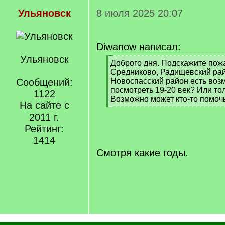
Ульяновск
8 июля 2025 20:07
Diwanow написал:
Ульяновск
[
Доброго дня. Подскажите пожа
q
Средниково, Радищевский райо
]
Сообщений:
Новоспасский район есть воз
посмотреть 19-20 век? Или то
1122
Возможно может кто-то помочь
На сайте с
[
2011 г.
/
q
Рейтинг:
]
1414
Смотря какие годы.