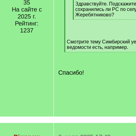
35
q
Здравствуйте. Подскажите
На сайте с
]
сохранились ли РС по сел
Жеребятниково?
2025 г.
[
Рейтинг:
/
1237
q
]
Смотрите тему Симбирский у
ведомости есть, например.
[
/
q
]
Спасибо!