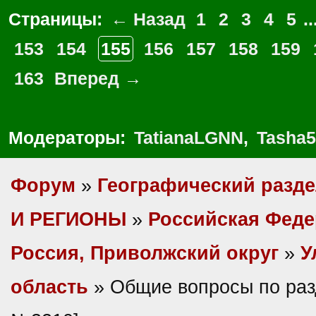
Страницы:
← Назад
1
2
3
4
5
..
153
154
155
156
157
158
159
163
Вперед →
Модераторы:
TatianaLGNN
,
Tasha5
Форум
»
Географический разд
И РЕГИОНЫ
»
Российская Фед
Россия, Приволжский округ
»
У
область
» Общие вопросы по раз