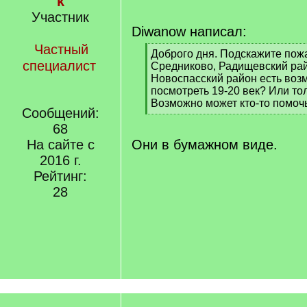
k
Участник
Diwanow написал:
Частный
[
Доброго дня. Подскажите пожа
специалист
q
Средниково, Радищевский райо
]
Новоспасский район есть воз
посмотреть 19-20 век? Или то
Возможно может кто-то помочь
Сообщений:
[
68
/
q
На сайте с
Они в бумажном виде.
]
2016 г.
Рейтинг:
28