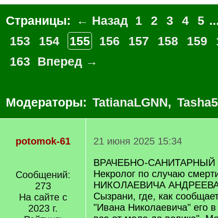
Страницы:
← Назад
1
2
3
4
5
..
153
154
155
156
157
158
159
163
Вперед →
Модераторы:
TatianaLGNN
,
Tasha5
potomok-61
21 июня 2025 15:34
ВРАЧЕБНО-САНИТАРНЫЙ ЛИ
Некролог по случаю смер
Сообщений:
НИКОЛАЕВИЧА АНДРЕЕВА, 
273
Сызрани, где, как сообщае
На сайте с
"Ивана Николаевича" его в
2023 г.