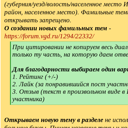
(губерния/уезд/волость/населенное место 
район, населенное место). Фамильные тем
открывать запрещено.
О создании новых фамильных тем
-
https://forum.vgd.ru/1294/22332/
[
При цитировании не копируем весь диал
q
только ту часть, на которую даем отв
]
Для благодарности выбираем один вар
1. Рейтинг (+/-)
2. Лайк (за понравившийся пост участн
3. Отзыв (текст в произвольном виде в
участника)
[
/
q
Открываем новую тему в разделе
не испол
]
большие буквы. Пишем название темы и ко