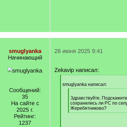
smuglyanka
28 июня 2025 9:41
Начинающий
Zekavip написал:
[
q
smuglyanka написал:
]
Сообщений:
[
35
q
Здравствуйте. Подскажите
На сайте с
]
сохранились ли РС по сел
Жеребятниково?
2025 г.
[
Рейтинг:
/
1237
q