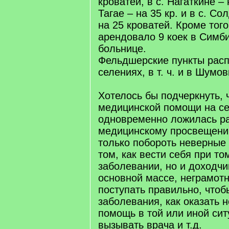
кроватей, в с. Нагаткине – н
Тагае – на 35 кр. и в с. С
на 25 кроватей. Кроме тог
арендовало 9 коек в Симби
больнице.
Фельдшерские пункты расп
селениях, в т. ч. и в Шумов
Хотелось бы подчеркнуть, 
медицинской помощи на се
одновременно ложилась ра
медицинскому просвещени
только побороть неверные
том, как вести себя при то
заболевании, но и доходчи
основной массе, неграмотн
поступать правильно, чтоб
заболевания, как оказать 
помощь в той или иной сит
вызывать врача и т.д.