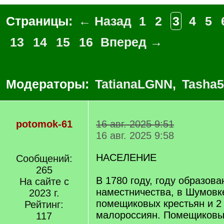
Страницы:
← Назад
1
2
3
4
5
13
14
15
16
Вперед →
Модераторы:
TatianaLGNN
,
Tasha5
potomok-61
16 авг. 2025 9:51
16 авг. 2025 9:58
НАСЕЛЕНИЕ
Сообщений:
265
В 1780 году, году образов
На сайте с
наместничества, в Шумовк
2023 г.
помещиковых крестьян и 2
Рейтинг:
малороссиян. Помещиковые
117