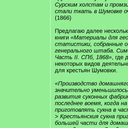
Сурским холстам и промз
стали ткать в Шумовке о
(1866)
Предлагаю далее нескольк
книги
«Материалы для ге
статистики, собранные 
генерального штаба. Симб
Часть II. СПб, 1868»
, где 
некоторых видов деятельн
для крестьян Шумовки.
«Производство домашняго
значительно уменьшилось
развития суконных фабрик
последнее воемя, когда на
приготовлять сукна в час
>
Крестьянския сукна пр
большей части для домаш