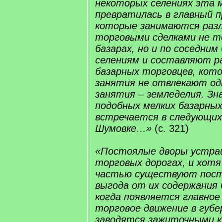
некоторых селениях эта 
превратилась в главный 
которые занимаются раз
торговыми сделками не то
базарах, но и по соседним
селениям и составляют р
базарных торговцев, кот
занятия не отвлекают од
занятия – земледелия. Зн
подобных мелких базарны
встречается в следующих
Шумовке…»
(с. 321)
«Постоялые дворы устра
торговых дорогах, и хот
частью существуют посто
выгода от их содержания
когда появляется главно
торговое движение в губе
заводятся зажиточными 