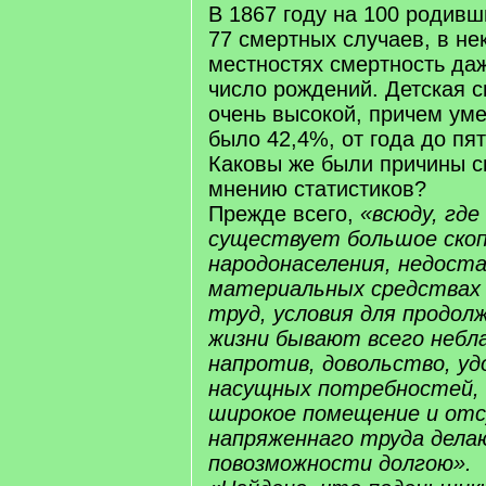
В 1867 году на 100 родив
77 смертных случаев, в не
местностях смертность д
число рождений. Детская 
очень высокой, причем уме
было 42,4%, от года до пят
Каковы же были причины с
мнению статистиков?
Прежде всего,
«всюду, где
существует большое ско
народонаселения, недост
материальных средствах 
труд, условия для продо
жизни бывают всего небл
напротив, довольство, у
насущных потребностей, 
широкое помещение и от
напряженнаго труда дела
повозможности долгою».