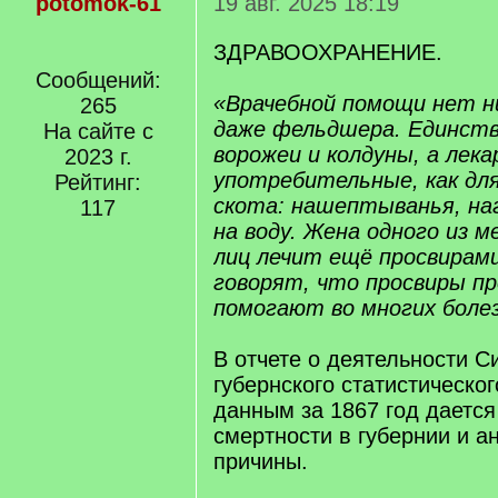
potomok-61
19 авг. 2025 18:19
ЗДРАВООХРАНЕНИЕ.
Сообщений:
«Врачебной помощи нет ни
265
даже фельдшера. Единств
На сайте с
ворожеи и колдуны, а лек
2023 г.
употребительные, как для
Рейтинг:
скота: нашептыванья, наг
117
на воду. Жена одного из 
лиц лечит ещё просвирам
говорят, что просвиры пр
помогают во многих боле
В отчете о деятельности С
губернского статистическог
данным за 1867 год дается
смертности в губернии и а
причины.