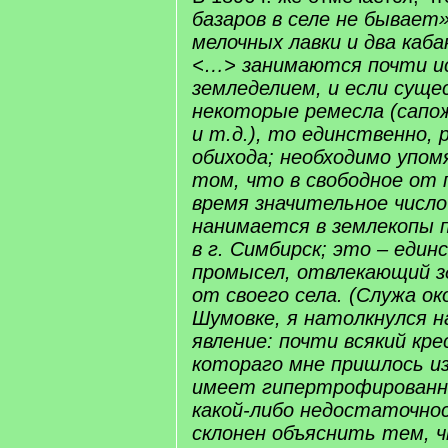
базаров в селе не бывает
мелочных лавки и два каб
<…> занимаются почти и
земледелием, и если сущ
некоторые ремесла (сапо
и т.д.), то единственно,
обихода; необходимо упо
том, что в свободное от
время значительное число
нанимается в землекопы
в г. Симбирск; это – еди
промысел, отвлекающий з
от своего села. (Служа око
Шумовке, я натолкнулся н
явление: почти всякий кр
котораго мне пришлось и
имеет гипертрофированно
какой-либо недостаточно
склонен объяснить тем, 