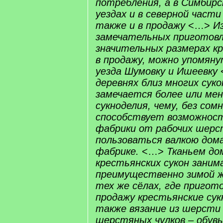
потребления, а в Симбир
уездах и в северной части
также и в продажу
<…>
Из
замечательных приготовл
значительных размерах кр
в продажу, можно упомян
уезда Шумовку и Ишеевку
деревнях близ многих сук
замечается более или ме
сукноделия, чему, без сом
способствует возможнос
фабрики от рабочих шерс
пользоваться валкою дома
фабрике.
<…>
Т
каньем до
крестьянских сукон зани
преимущественно зимой 
тех же сёлах, где пригот
продажу крестьянские су
также вязание из шерсти 
шерстяных чулков – обув