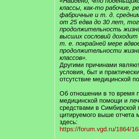
«Найдено, что поденьщик
классы, как-то рабочие, р
фабричные и т. д. средни
от 25 едва до 30 лет, тог
продолжительность жизн
высших сословий доходит 
т. е. покрайней мере вдв
продолжительности жизн
классов».
Другими причинами являют
условия, быт и практическ
отсутствие медицинской п
Об отношении в то время п
медицинской помощи и ле
средствами в Симбирской 
цитируемого выше отчета 
здесь:
https://forum.vgd.ru/1864/1