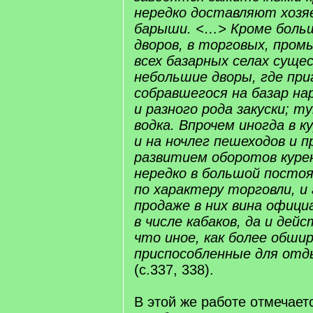
нередко доставляют хозя
барыши. <…> Кроме боль
дворов, в торговых, пром
всех базарных селах суще
небольшие дворы, где пр
собравшегося на базар нар
и разного рода закуски; т
водка. Впрочем иногда в 
и на ночлег пешеходов и п
развитием оборотов куре
нередко в большой постоя
по характеру торговли, и 
продаже в них вина офиц
в числе кабаков, да и дей
что иное, как более обши
приспособленные для отд
(с.337, 338).
В этой же работе отмечаетс