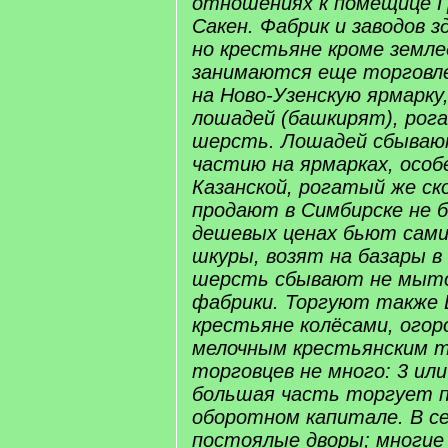
отношениях к помещице 
Сакен. Фабрик и заводов з
но крестьяне кроме земле
занимаются еще торговле
на Ново-Узенскую ярмарку
лошадей (башкирят), рог
шерсть. Лошадей сбыва
частию на ярмарках, особ
Казанской, рогатый же ск
продают в Симбирске не 
дешевых ценах бьют сами
шкуры, возят на базары в
шерсть сбывают не мыт
фабрики. Торгуют также 
крестьяне колёсами, ого
мелочным крестьянским 
торговцев не много: 3 или
большая часть торгует 
оборотном капитале. В с
постоялые дворы; многие