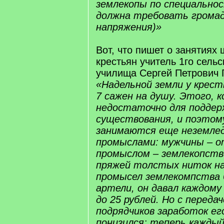
землекопы по специально
должна требовать громад
напряжения)»
Вот, что пишет о занятиях
крестьян учитель 1го сель
училища Сергей Петрович П
«Надельной земли у крест
7 сажен на душу. Этого, к
недостаточно для поддер
существования, и поэтом
занимаются еще неземлед
промыслами: мужчины – 
промыслом – землекопств
пряжей толстых ниток на
промысел землекомпства 
артели, он давал каждому
до 25 рублей. Но с передач
подрядчиков заработок ег
понизился; теперь каждый