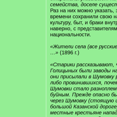
семейства, доселе суще
Раз на них можно указать, 
времени сохранили свою н
культуру, быт, и браки вну
наверно, с представителя
национальности.
«Жители села (все русски
…»
(1896 г.)
«Старики рассказывают, 
Голицыных были заводы на
они присылали в Шумовку р
либо провинившихся, поче
Шумовки стало разноплем
буйным. Прежде опасно б
через Шумовку (стоящую 
большой Казанской дороге
местные крестьяне напад