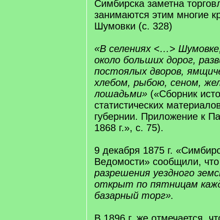
Симбирска заметна торговл
занимаются этим многие кре
Шумовки (с. 328)
«В селениях <…> Шумовке
около больших дорог, раз
постоялых дворов, ямщич
хлебом, рыбою, сеном, же
лошадьми»
(«Сборник исто
статистических материало
губернии. Приложение к П
1868 г.», с. 75).
9 декабря 1875 г. «Симбир
Ведомости» сообщили, чт
разрешения уездного земс
открыт по пятницам каж
базарный торг».
В 1896 г. же отмечается, ч