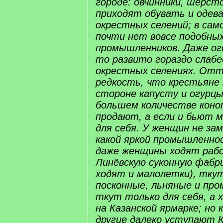
городе: овчинники, шерс
приходят обувать и одев
окрестных селений; в сам
почти нет вовсе подобны
промышленников. Даже ог
то развито гораздо слабее
окрестных селениях. Отт
редкость, что крестьяне
стороне капусту и огурцы
большем количестве коноп
продают, а если и бьют м
для себя. У женщин не за
какой яркой промышленно
даже женщины ходят раб
Линёвскую суконную фабри
ходят и малолетки), тку
посконные, льняные и про
ткут только для себя, а
на Казанской ярмарке; но 
другие далеко уступают 