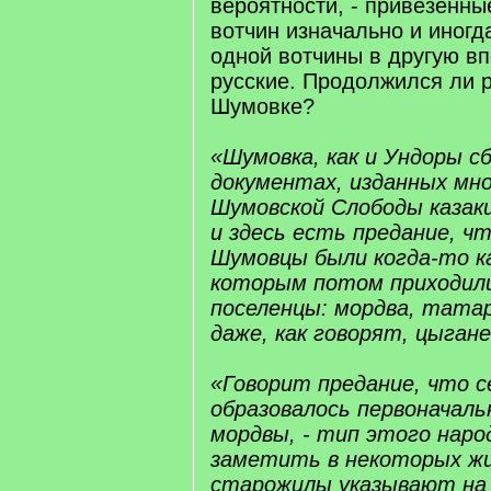
вероятности, - привезенны
вотчин изначально и иног
одной вотчины в другую вп
русские. Продолжился ли 
Шумовке?
«Шумовка, как и Ундоры сб
документах, изданных мн
Шумовской Слободы казак
и здесь есть предание, ч
Шумовцы были когда-то ка
которым потом приходил
поселенцы: мордва, татар
даже, как говорят, цыган
«Говорит предание, что с
образовалось первоначаль
мордвы, - тип этого наро
заметить в некоторых жи
старожилы указывают на