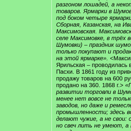
разгоном лошадей, а неко
товаров. Ярмарки в Шумов
под боком четыре ярмарк
Сборная, Казанская, на Ив
Максимовская. Максимовск
селе Максимовке, в трёх 
Шумовки) – праздник шумо
только покупают и прода
на этой ярмарке».
<Максим
Ярильская – проводилась в
Пасхи. В 1861 году из при
продажу товаров на 600 ру
продано на 360. 1868 г.>
«
развитии торговли в Шум
менее нет вовсе не тольк
заводов, но даже и ремесл
промышленности; здесь вс
делают чужие, а не свои:
но свеч лить не умеют, а