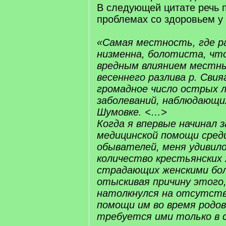
В следующей цитате речь 
проблемах со здоровьем у
«Самая местность, где р
низменна, болотиста, что,
вредным влиянием местны
весеннего разлива р. Свия
громадное число острых 
заболеваний, наблюдающих
Шумовке. <…>
Когда я впервые начинал 
медицинской помощи среди
обывателей, меня удивил
количество крестьянских
страдающих женскими бол
отыскивая причину этого,
натолкнулся на отсутст
помощи им во время родов
требуется ими только в 