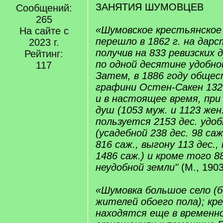
ЗАНЯТИЯ ШУМОВЦЕВ
Сообщений:
265
«Шумовское крестьянско
На сайте с
перешло в 1862 г. на дар
2023 г.
получив на 833 ревизских 
Рейтинг:
по одной десятине удобно
117
Затем, в 1886 году общес
графини Остен-Сакен 132
и в настоящее время, при
душ (1053 муж. и 1123 жен.
пользуется 2153 дес. удо
(усадебной 238 дес. 98 саж
816 саж., выгону 113 дес., 
1486 саж.) и кроме того 
неудобной земли"
(М., 1903 
«Шумовка большое село (б
жителей обоего пола); кр
находятся еще в временн