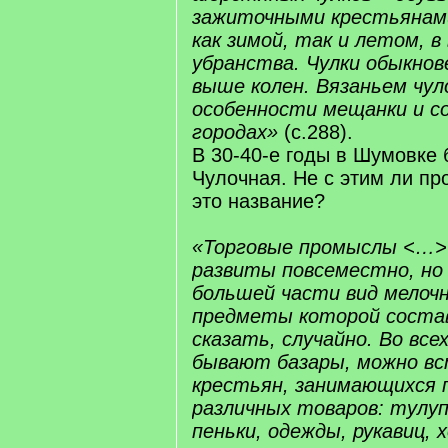
зажиточными крестьянам
как зимой, так и летом, в
убранства. Чулки обыкно
выше колен. Вязаньем чул
особенности мещанки и со
городах»
(с.288).
В 30-40-е годы в Шумовке
Чулочная. Не с этим ли п
это название?
«Торговые промыслы <…>
развиты повсеместно, но
большей части вид мелочн
предметы которой соста
сказать, случайно. Во всех
бывают базары, можно в
крестьян, занимающихся 
различных товаров: тулупо
пеньки, одежды, рукавиц, 