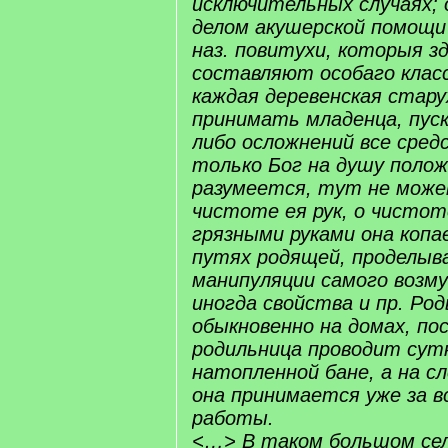
исключительных случаях; 
делом акушерской помощ
наз. повитухи, которыя зд
составляют особаго класс
каждая деревенская стар
принимать младенца, пуска
либо осложнений все средс
только Бог на душу полож
разумеется, тут не може
чистоте ея рук, о чистоте
грязными руками она копа
путях родящей, проделыв
манипуляции самого возм
иногда свойства и пр. Р
обыкновенно на домах, пос
родильница проводит сутк
натопленной бане, а на с
она принимается уже за 
работы.
<…> В таком большом сел