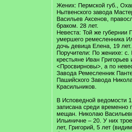
Жених: Пермской губ., Оха
Нытвенского завода Масте
Васильев Аксенов, правос
браком. 28 лет.
Невеста: Той же губернии 
умершего ремесленника И
дочь девица Елена, 19 лет.
Поручители: По женихе: с.
крестьяне Иван Григорьев
<Просвирновы>, а по неве
Завода Ремесленник Панте
Пашийского Завода Никол
Красильников.
В Исповедной ведомости 1
записана среди временно
мещан. Николаю Васильеви
Ильиничне – 20. У них трое
лет, Григорий, 5 лет (видим