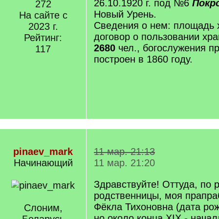
26.10.1920 г. под №6
Покр
272
Новый Урень.
На сайте с
Сведения о нем: площадь
2023 г.
договор о пользовании хр
Рейтинг:
2680
чел., богослужения п
117
построен в 1860 году.
pinaev_mark
11 мар. 21:13
Начинающий
11 мар. 21:20
Здравствуйте! Оттуда, по 
родственницы, моя прапр
Фёкла Тихоновна (дата ро
Слоним,
но около конца XIX - начала