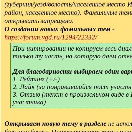
(губерния/уезд/волость/населенное место 
район, населенное место). Фамильные тем
открывать запрещено.
О создании новых фамильных тем
-
https://forum.vgd.ru/1294/22332/
[
При цитировании не копируем весь диал
q
только ту часть, на которую даем отв
]
Для благодарности выбираем один вар
1. Рейтинг (+/-)
2. Лайк (за понравившийся пост участн
3. Отзыв (текст в произвольном виде в
участника)
[
/
q
Открываем новую тему в разделе
не испол
]
большие буквы. Пишем название темы и ко