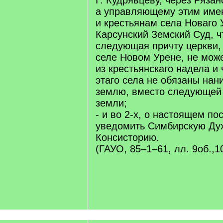
Г. Кудрявцеву, через Ряза
а управляющему этим име
и крестьянам села Новаго 
Карсунский Земский Суд, ч
следующая причту церкви,
селе Новом Урене, не мож
из крестьянскаго надела и 
этаго села не обязаны нан
землю, вместо следующей
земли;
- и во 2-х, о настоящем п
уведомить Симбирскую Ду
Консисторию.
(ГАУО, 85–1–61, лл. 9об.,1