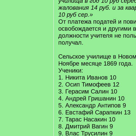
училища в год 10 руб сере
жалования 14 руб. и за кв
10 руб сер.»
От платежа податей и пов
освобождается и другими 
должности учителя не поль
получал.
Сельское училище в Новом
Ноябре месяце 1869 года.
Ученики:
1. Никита Иванов 10
2. Осип Тимофеев 12
3. Герасим Салин 10
4. Андрей Гришанин 10
5. Александр Антипов 9
6. Евстафий Сарапкин 13
7. Тарас Насакин 10
8. Дмитрий Вагин 9
9. Влас Трусилин 9