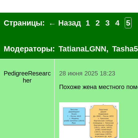
Страницы:
← Назад
1
2
3
4
5
Модераторы:
TatianaLGNN
,
Tasha5
PedigreeResearc
28 июня 2025 18:23
her
Похоже жена местного пом