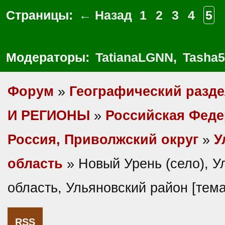
Страницы:
← Назад
1
2
3
4
5
Модераторы:
TatianaLGNN
,
Tasha5
Форум
»
Географический разд
И РЕГИОНЫ
»
Российская Фед
Россия, Приволжский округ
»
У
область
» Новый Урень (село), У
область, Ульяновский район [тем
RSS