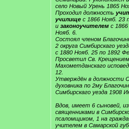
село Новый Урень 1865 Но
Проходил должность
учит
училище
с 1866 Нояб. 23 
и
законоучителем
с 1866
Нояб. 6.
Состоял членом Благочин
2 округа Симбирскаго уезд
с 1880 Нояб. 25 по 1892 Фе
Просветил Св. Крещением
Махометданскаго исповед
12.
Утверждён в должности 
духовника по 2му Благочин
Симбирскаго уезда 1908 И
Вдов, имеет 6 сыновей, из
священниками в Симбирско
псаломщиком, 1 на гражда
учителем в Самарской губ