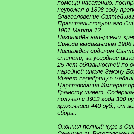
помощи населению, пост
неурожая в 1898 году пре
благословение Святейша
Правительствующаго Син
1901 Марта 12.
Награждён наперсным кр
Синода выдаваемым 1906 
Награждён орденом Свят
степени, за усердное исп
25 лет обязанностей по о
народной школе Закону Бо
Имеет серебряную медал
Царствования Императора 
Грамоту имеет. Содержан
получал с 1912 года 300 ру
кружечнаго 440 руб.; от зе
сборы.
Окончил полный курс в Си
Семинарии. Рукоположен в