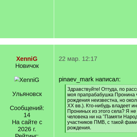
XenniG
22 мар. 12:17
Новичок
pinaev_mark написал:
[
Здравствуйте! Оттуда, по рас
Ульяновск
q
моя прапрабабушка Пронина 
]
рождения неизвестна, но окол
XX вв.). Кто-нибудь владеет 
Сообщений:
Прониных из этого села? Я не
14
человека ни на "Памяти Народ
На сайте с
участников ПМВ, с такой фами
рождения.
2026 г.
[
Рейтинг: