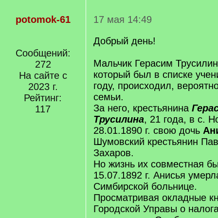
potomok-61
17 мая 14:49
Добрый день!
Сообщений:
Мальчик Герасим Трусилин 
272
который был в списке учен
На сайте с
году, происходил, вероятно
2023 г.
семьи.
Рейтинг:
За него, крестьянина
Гера
117
Трусилина
, 21 года, в с.
28.01.1890 г. свою дочь
Ан
Шумовский крестьянин Па
Захаров.
Но жизнь их совместная бы
15.07.1892 г. Анисья умерл
Симбирской больнице.
Просматривая окладные к
Городской Управы о налог