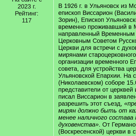
В 1926 г. в Ульяновск из 
2023 г.
епископ Виссарион (Васил
Рейтинг:
Зорин), Епископ Ульяновск
117
временно проживавший в 
направленный Временным
Церковным Советом Русск
Церкви для встречи с духо
мирянами староцерковного
организации временного Е
совета, для устройства це
Ульяновской Епархии. На 
(Николаевском) соборе 15.
представители от церквей 
писал Виссарион в заявлен
разрешить этот съезд,
«пр
мирян должно быть от ка
менее наличного состава 
духовенства»
. От Германо
(Воскресенской) церкви в 