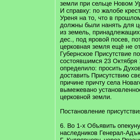
земли при сельце Новом У
И справку: по жалобе крес
Уреня на то, что в прошло
должны были нанять для ц
из земель, принадлежащих
дес., под яровой посев, по
церковная земля ещё не о
Губернское Присутствие п
состоявшимся 23 Октября 
определило: просить Духо
доставить Присутствию све
причине причту села Новаг
вымежевано установленно
церковной земли.
Постановление присутстви
6. Во 1-х Объявить опекун
наследников Генерал-Адъ