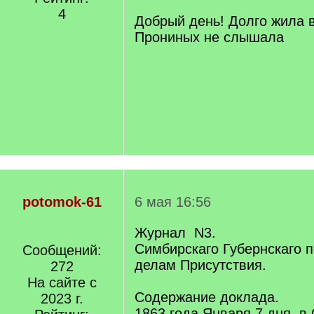
/
4
q
Добрый день! Долго жила в
]
Прониных не слышала
potomok-61
6 мая 16:56
Журнал N3.
Cимбирскаго Губернскаго п
Сообщений:
делам Присутствия.
272
На сайте с
Содержание доклада.
2023 г.
1863 года Января 7 дня, в