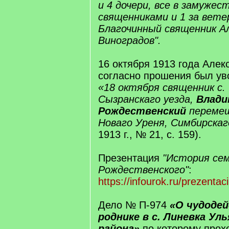
и 4 дочери, все в замужест
священниками и 1 за вете
Благочинный священник А
Виноградов".
16 октября 1913 года Але
согласно прошения был уво
«18 октября священник с.
Сызранскаго уезда,
Влади
Рождественский
перемеще
Новаго Уреня, Симбирскаг
1913 г., № 21, с. 159).
Презентация
"История се
Рождественского"
:
https://infourok.ru/prezenta
Дело № П-974
«О чудоде
роднике в с. Линевка Ул
района»
по которому прохо