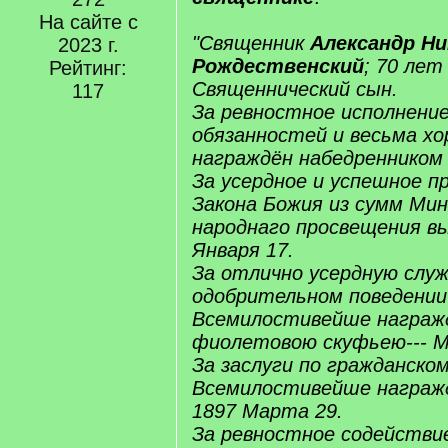
На сайте с
"Священник
Александр Ни
2023 г.
Рождественский
; 70 лет
Рейтинг:
Священнический сын.
117
За ревностное исполнени
обязанностей и весьма хо
награждён набедренником 
За усердное и успешное п
Закона Божия из сумм Ми
народнаго просвещения вы
Января 17.
За отлично усердную служ
одобрительном поведении
Всемилостивейше награж
фиолетовою скуфьею--- М
За заслуги по гражданско
Всемилостивейше награж
1897 Марта 29.
За ревностное содействие