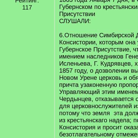
Рейтинг:
Губернском по крестьянск
117
Присутствии
СЛУШАЛИ:
6.Отношение Симбирской 
Консистории, которым она
Губернское Присутствие, ч
имением наследников Ген
Исленьева, Г. Кудрявцев, 
1857 году, о дозволении в
Новом Урене церковь и об
причта узаконенную пропо
Управляющий этим именем
Чердынцев, отказывается 
для церковнослужителей и
потому что земля эта дол
из крестьянскаго надела; 
Консистория и просит оказ
безотлагательному отмеже