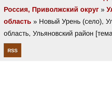
Россия, Приволжский округ
»
У
область
» Новый Урень (село), У
область, Ульяновский район [тем
RSS