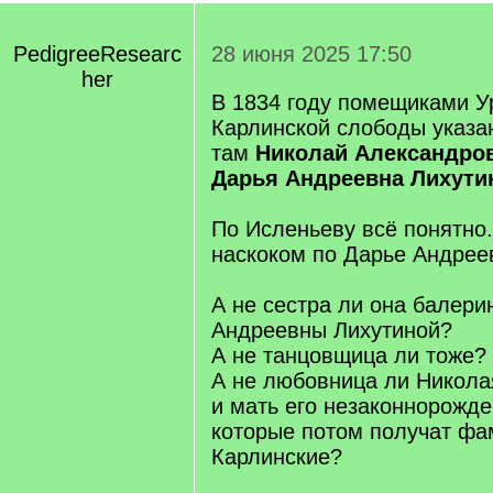
PedigreeResearc
28 июня 2025 17:50
her
В 1834 году помещиками У
Карлинской слободы указ
там
Николай Александро
Дарья Андреевна Лихути
По Исленьеву всё понятно.
наскоком по Дарье Андреев
А не сестра ли она балери
Андреевны Лихутиной?
А не танцовщица ли тоже?
А не любовница ли Никола
и мать его незаконнорожде
которые потом получат ф
Карлинские?