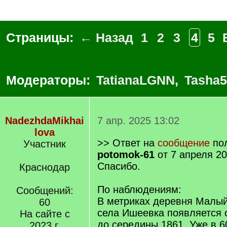
Страницы:
← Назад
1
2
3
4
5
Модераторы:
TatianaLGNN
,
Tasha5
NadezhdaMikhai
7 апр. 2025 13:02
lova
>> Ответ на
сообщение
пол
Участник
potomok-61
от 7 апреля 20
Спасибо.
Краснодар
По наблюдениям:
Сообщений:
В метриках деревня Малый
60
села Ишеевка появляется 
На сайте с
до середины 1861. Уже в 6
2023 г.