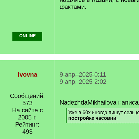
фактами.
ONLINE
lvovna
9 апр. 2025 0:11
9 апр. 2025 2:02
Сообщений:
NadezhdaMikhailova написа
573
На сайте с
[
Уже в 60х иногда пишут сельц
2005 г.
q
постройке часовни
.
]
Рейтинг:
[
/
493
q