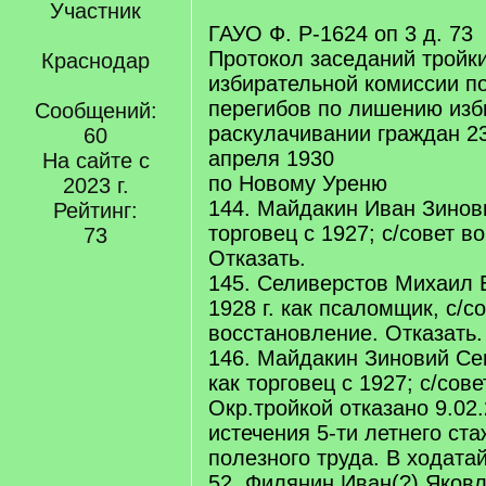
Участник
ГАУО Ф. P-1624 оп 3 д. 73
Протокол заседаний тройк
Краснодар
избирательной комиссии п
перегибов по лишению изб
Сообщений:
раскулачивании граждан 23
60
апреля 1930
На сайте с
по Новому Уреню
2023 г.
144. Майдакин Иван Зинов
Рейтинг:
торговец с 1927; c/совет в
73
Отказать.
145. Селиверстов Михаил 
1928 г. как псаломщик, c/с
восстановление. Отказать.
146. Майдакин Зиновий С
как торговец с 1927; c/сове
Окр.тройкой отказано 9.02
истечения 5-ти летнего ст
полезного труда. В ходатай
52. Филянин Иван(?) Яков