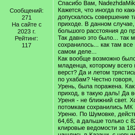
Спасибо Вам, NadezhdaMikh
Кажется, что иногда по ка
Сообщений:
допускалось совершение т
271
приходе. В данном случае,
На сайте с
большого расстояния до пр
2023 г.
Так давно это было... так
Рейтинг:
сохранилось... как там все
117
самом деле...
Как вообще возможно было
младенца, которому всего 
верст? Да и летом трястись
по ухабам? Честно говоря,
Урень, была поражена. Как
приход, в такую даль! Да 
Уреня - не ближний свет. Х
потомкам сохранились МК 
Уреню. По Шумовке, действ
64,65, а дальше только с 8
клировые ведомости за 1828
нашлись в Казани, с новым