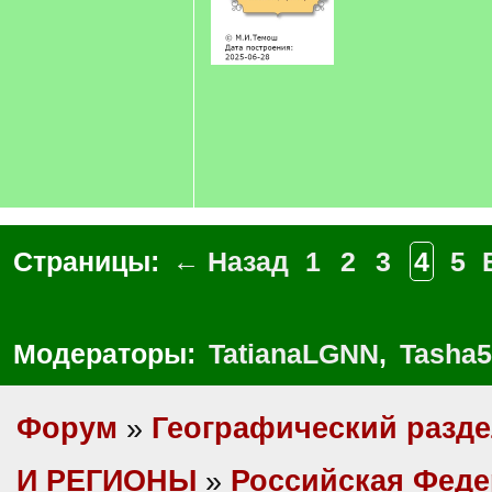
Страницы:
← Назад
1
2
3
4
5
Модераторы:
TatianaLGNN
,
Tasha5
Форум
»
Географический разд
И РЕГИОНЫ
»
Российская Фед