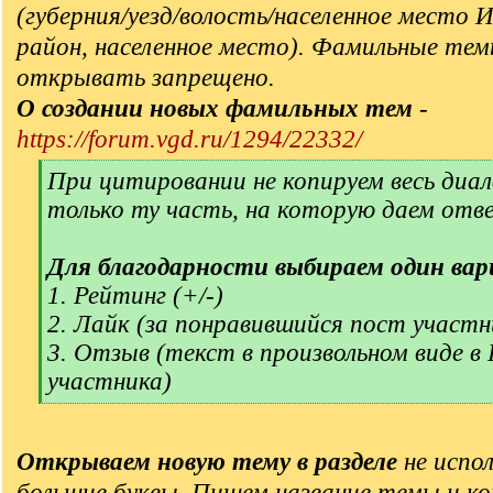
(губерния/уезд/волость/населенное место 
район, населенное место). Фамильные тем
открывать запрещено.
О создании новых фамильных тем
-
https://forum.vgd.ru/1294/22332/
[
При цитировании не копируем весь диал
q
только ту часть, на которую даем отв
]
Для благодарности выбираем один вар
1. Рейтинг (+/-)
2. Лайк (за понравившийся пост участн
3. Отзыв (текст в произвольном виде в
участника)
[
/
q
Открываем новую тему в разделе
не испол
]
большие буквы. Пишем название темы и ко