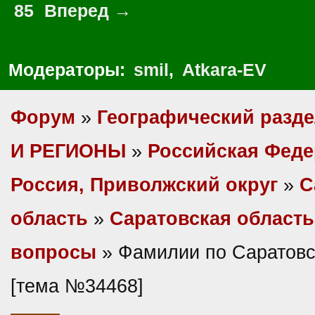
85
Вперед →
Модераторы:
smil
,
Atkara-EV
Форум
»
Географический разд
И РЕГИОНЫ
»
Российская Фед
Россия, Приволжский округ
»
С
область
»
Саратовская область
вопросы
» Фамилии по Саратовс
[тема №34468]