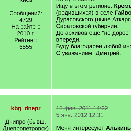
Ищу в этом регионе:
Крем
(родившихся) в селе
Гайв
Сообщений:
Дурасовского (ныне Аткарс
4729
Саратовской губернии.
На сайте с
До архивов ещё "не дорос"
2010 г.
впереди.
Рейтинг:
Буду благодарен любой и
6555
С уважением, Дмитрий.
kbg_dnepr
15 фев. 2011 14:22
5 янв. 2012 12:31
Днипро (бывш.
Меня интересуют
Алькин
Днепропетровск)