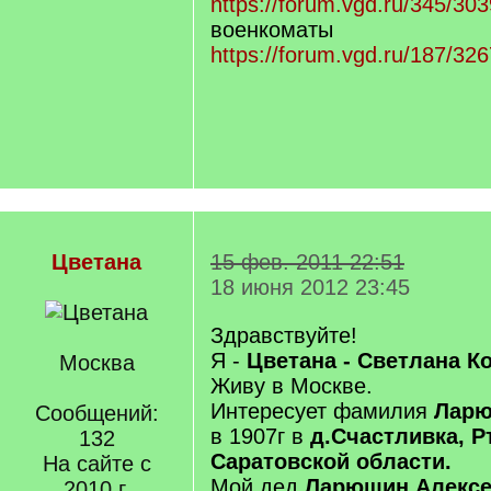
https://forum.vgd.ru/345/303
военкоматы
https://forum.vgd.ru/187/326
Цветана
15 фев. 2011 22:51
18 июня 2012 23:45
Здравствуйте!
Я -
Цветана - Светлана К
Москва
Живу в Москве.
Интересует фамилия
Лар
Сообщений:
в 1907г в
д.Счастливка, Р
132
Саратовской области.
На сайте с
Мой дед
Ларюшин Алексе
2010 г.