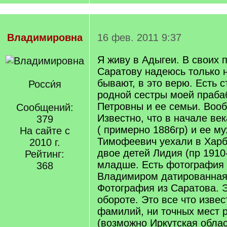
Владимировна
16 фев. 2011 9:37
Я живу в Адыгеи. В своих 
Саратову надеюсь только н
бывают, в это верю. Есть 
Росси́я
родной сестры моей праб
Петровны и ее семьи. Воо
Сообщений:
Известно, что в начале ве
379
( примерно 1886гр) и ее м
На сайте с
Тимофеевич уехали в Харб
2010 г.
двое детей Лидия (пр 1910-
Рейтинг:
младше. Есть фотография
368
Владимиром датированная
Фотография из Саратова. 
обороте. Это все что извес
фамилий, ни точных мест 
(возможно Иркутская облас