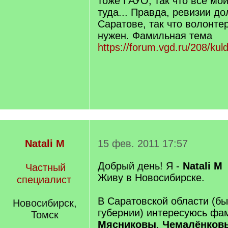
тоже ГАУО, так что все мо
туда... Правда, ревизии д
Саратове, так что волонте
нужен. Фамильная тема
https://forum.vgd.ru/208/kul
Natali M
15 фев. 2011 17:57
Добрый день! Я -
Natali M
Частный
Живу в Новосибирске.
специалист
В Саратовской области (б
Новосибирск,
губернии) интересуюсь ф
Томск
Мясниковы
,
Чемалёнко