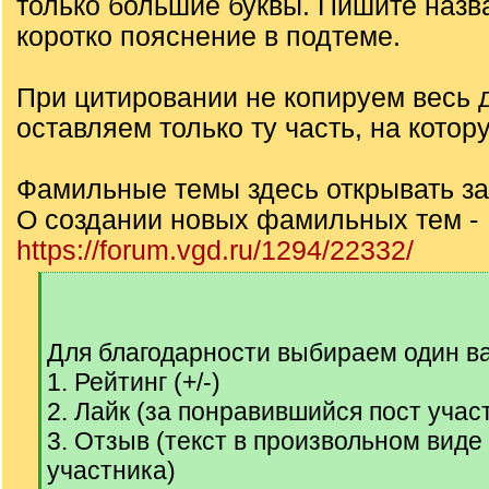
только большие буквы. Пишите назв
коротко пояснение в подтеме.
При цитировании не копируем весь д
оставляем только ту часть, на котор
Фамильные темы здесь открывать з
О создании новых фамильных тем -
https://forum.vgd.ru/1294/22332/
[
q
]
Для благодарности выбираем один ва
1. Рейтинг (+/-)
2. Лайк (за понравившийся пост учас
3. Отзыв (текст в произвольном вид
участника)