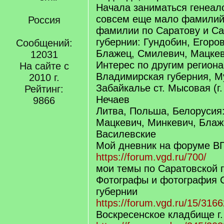
Начала заниматься генеал
совсем еще мало фамилий
Россия
фамилии по Саратову и Са
губернии: Гундобин, Егоро
Сообщений:
Блажец, Смилевич, Мацкев
12031
Интерес по другим региона
На сайте с
Владимирская губерния, М
2010 г.
Забайкалье ст. Мысовая (г.
Рейтинг:
Нечаев
9866
Литва, Польша, Белорусия
Мацкевич, Минкевич, Блаж
Василевские
Мой дневник на форуме ВГ
https://forum.vgd.ru/700/
мои темы по Саратовской 
Фотографы и фотография 
губернии
https://forum.vgd.ru/15/3166
Воскресенское кладбище г