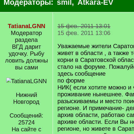
Модераторы:
smil
,
Atkara-EV
TatianaLGNN
15 фев. 2011 13:01
Модератор
15 фев. 2011 13:06
раздела
Уважаемые жители Саратов
ВГД дарит
живет в области , а также т
удочку. Рыбу
корни в Саратовской обла
ловить должны
стало на форуме. Пожалуй
вы сами
здесь сообщение
по форме
НИК( если хотите можно и
проживание нынешнее. Фа
Нижний
разыскиваемы и место пои
Новгород
регионе. И примечание- де
архив области, работаю са
Сообщений:
архиве области. Если Вы 
25724
регионе, но живете в Сарат
На сайте с