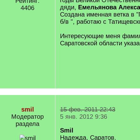
годы Великой Отечественн
Рейтинг:
дяди,
Емельянова Алекса
4406
Создана именная ветка в 
б/в ", работаю с Татищевс
Интересующие меня фами
Саратовской области указа
smil
15 фев. 2011 22:43
Модератор
5 янв. 2012 9:36
раздела
Smil
Надежда, Саратов.