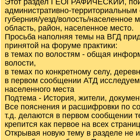
Этот раздел ГЕОГРАФИЧЕСКИЙ, пои
административно-территориальным 
губерния/уезд/волость/населенное 
область, район, населенное место.
Просьба наполняя темы на ВГД при
принятой на форуме практики:
в темах по волостям - общая инфор
волости,
в темах по конкретному селу, деревн
в первом сообщении АТД исследуем
населенного места
Подтема - История, жители, докуме
Все пояснения и расшифровки по с
т.д. делаются в первом сообщении т
крепится как первое на всех страниц
Открывая новую тему в разделе не 