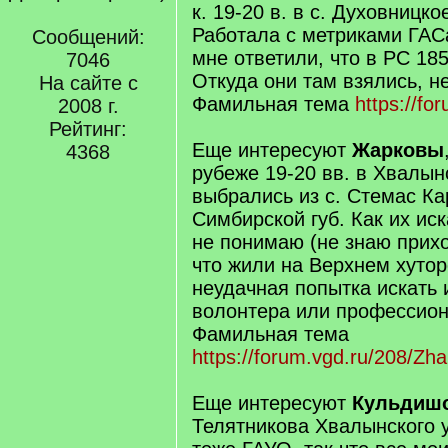
к. 19-20 в. в с. Духовницко
Работала с метриками ГА
Сообщений:
мне ответили, что в РС 1858
7046
Откуда они там взялись, н
На сайте с
Фамильная тема
https://fo
2008 г.
Рейтинг:
Еще интересуют
Жарковы
4368
рубеже 19-20 вв. в Хвалын
выбрались из с. Стемас Кар
Симбирской губ. Как их ис
не понимаю (не знаю прихо
что жили на Верхнем хутор
неудачная попытка искать 
волонтера или профессион
Фамильная тема
https://forum.vgd.ru/208/Zha
Еще интересуют
Кульдиш
Телятникова Хвалынского у.