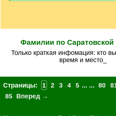
[
/
q
]
Фамилии по Саратовской
Только краткая инфомация: кто вы, кого ищите,
время и место_
Страницы:
1
2
3
4
5
... ...
80
8
85
Вперед →