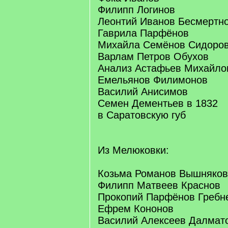
Филипп Логинов
Леонтий Иванов Бесмертн
Гаврила Парфёнов
Михайла Семёнов Сидоро
Варлам Петров Обухов
Анализ Астафьев Михайло
Емельянов Филимонов
Василий Анисимов
Семен Дементьев в 1832
в Саратовскую губ
Из Мелюковки:
Козьма Романов Вышняков
Филипп Матвеев Краснов
Прокопий Парфёнов Гребн
Ефрем Кононов
Василий Алексеев Далмат