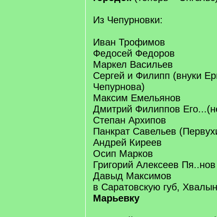
Из Чепурновки:
Иван Трофимов
Федосей Федоров
Маркел Васильев
Сергей и Филипп (внуки Е
Чепурнова)
Максим Емельянов
Дмитрий Филиппов Его...(н
Степан Архипов
Панкрат Савельев (Первух
Андрей Киреев
Осип Марков
Григорий Алексеев Пя..нов
Давыд Максимов
в Саратовскую губ, Хвалын
Марьевку