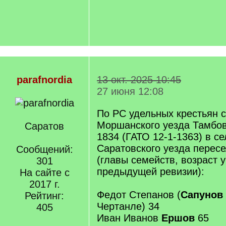
parafnordia
13 окт. 2025 10:45
27 июня 12:08
По РС удельных крестьян 
Моршанского уезда Тамбов
Саратов
1834 (ГАТО 12-1-1363) в с
Саратовского уезда пересе
Сообщений:
(главы семейств, возраст 
301
предыдущей ревизии):
На сайте с
2017 г.
Федот Степанов (
Сапунов
Рейтинг:
Чертанле) 34
405
Иван Иванов
Ершов
65