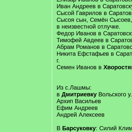
Иван Андреев в Саратовскую
Сысой Гаврилов в Саратовск
Сысоя сын, Семён Сысоев,
в неизвестной отлучке.
Федор Иванов в Саратовску
Тимофей Авдеев в Саратовс
Абрам Романов в Саратовск
Никита Ефстафьев в Сарато
г.
Семен Иванов в
Хворостя
Из с.Лашмы:
в
Дмитриевку
Вольского у. 
Архип Васильев
Ефим Андреев
Андрей Алексеев
В
Барсуковку
: Силий Кли