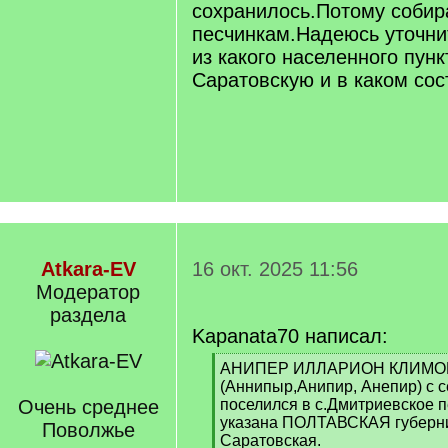
сохранилось.Потому собир
песчинкам.Надеюсь уточни
из какого населенного пун
Саратовскую и в каком сос
Atkara-EV
16 окт. 2025 11:56
Модератор
раздела
Kapanata70 написал:
[
АНИПЕР ИЛЛАРИОН КЛИМО
q
(Аннипыр,Анипир, Анепир) с с
]
Очень среднее
поселился в с.Дмитриевское 
указана ПОЛТАВСКАЯ губерни
Поволжье
Саратовская.