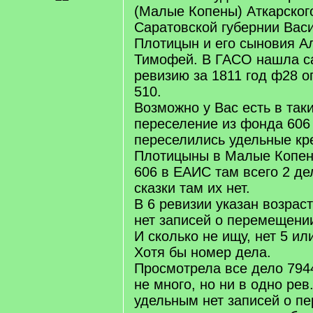
(Малые Копены) Аткарског
Саратовской губернии Вас
Плотицын и его сыновия А
Тимофей. В ГАСО нашла 
ревизию за 1811 год ф28 оп
510.
Возможно у Вас есть в так
переселение из фонда 606 
переселились удельные кр
Плотицыны в Малые Копен
606 в ЕАИС там всего 2 де
сказки там их нет.
В 6 ревизии указан возраст
нет записей о перемещени
И сколько не ищу, нет 5 ил
Хотя бы номер дела.
Просмотрела все дело 794
не много, но ни в одно рев
удельным нет записей о п