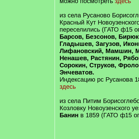
можно посмотреть
здесь
из села Русаново Борисогл
Красный Кут Новоузенског
переселились (ГАТО ф15 оп
Барсов, Безсонов, Бирюк
Гладышев, Загузов, Икон
Лифановский, Мамшин, 
Ненашев, Растянин, Рябо
Сорокин, Струков, Фроло
Энчеватов.
Индексацию рс Русанова 1
здесь
из села Питим Борисоглебс
Козловку Новоузенского уе
Банин
в 1859 (ГАТО ф15 о