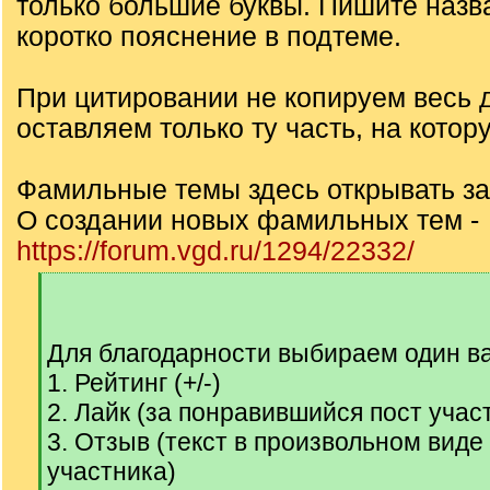
только большие буквы. Пишите назв
коротко пояснение в подтеме.
При цитировании не копируем весь д
оставляем только ту часть, на котор
Фамильные темы здесь открывать з
О создании новых фамильных тем -
https://forum.vgd.ru/1294/22332/
[
q
]
Для благодарности выбираем один ва
1. Рейтинг (+/-)
2. Лайк (за понравившийся пост учас
3. Отзыв (текст в произвольном вид
участника)