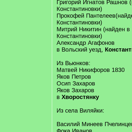
Григорий Игнатов Рашнов 
Константиновки)
Прокофей Пантелеев(найд
Константиновки)
Митрий Никитин (найден в
Константиновки)
Александр Агафонов
в Вольский уезд,
Констант
Из Вьюнков:
Матвей Никифоров 1830
Яков Петров
Осип Захаров
Яков Захаров
в
Хворостянку
Из села Виляйки:
Василий Минеев Пчелинце
Фока Иванов