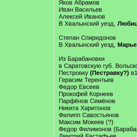
Яков Абрамов
Иван Васильев
Алексей Иванов
В Хвалынский уезд,
Любиц
Степан Спиридонов
В Хвалынский уезд,
Марье
Из Барабановки
в Саратовскую губ. Вольск
Пестровку
(Пестравку?)
в1
Герасим Терентьев
Федор Евсеев
Прокофей Корнеев
Парфёнов Семёнов
Никита Харитонов
Филипп Савостьянов
Максим Мокеев (?)
Федор Филимонов (Бараба
Дмитрий Евстафьев