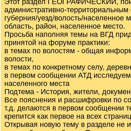
Этот раздел ГЕОГРАФИЧЕСКИЙ, пои
административно-территориальным 
губерния/уезд/волость/населенное 
область, район, населенное место.
Просьба наполняя темы на ВГД при
принятой на форуме практики:
в темах по волостям - общая инфор
волости,
в темах по конкретному селу, деревн
в первом сообщении АТД исследуем
населенного места
Подтема - История, жители, докуме
Все пояснения и расшифровки по с
т.д. делаются в первом сообщении т
крепится как первое на всех страниц
Открывая новую тему в разделе не 