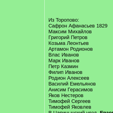
Из Торопово:
Сафрон Афанасьев 1829
Максим Михайлов
Григорий Петров
Козьма Леонтьев
Артамон Родионов
Влас Иванов
Марк Иванов
Петр Казмин
Филип Иванов
Родион Алексеев
Василий Емельянов
Анисим Герасимов
Яков Нестеров
Тимофей Сергеев
Тимофей Яковлев
В Царицынский уезд,
Ерзо