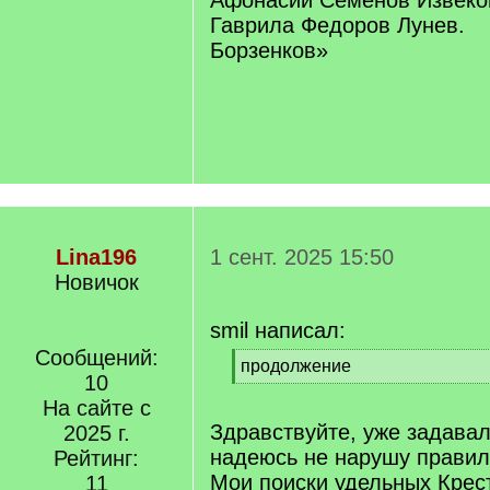
Афонасий Семенов Извеко
Гаврила Федоров Лунев.
Борзенков»
Lina196
1 сент. 2025 15:50
Новичок
smil написал:
Сообщений:
[
продолжение
10
q
[
]
На сайте с
/
q
Здравствуйте, уже задавал
2025 г.
]
надеюсь не нарушу правил
Рейтинг:
Мои поиски удельных Крес
11