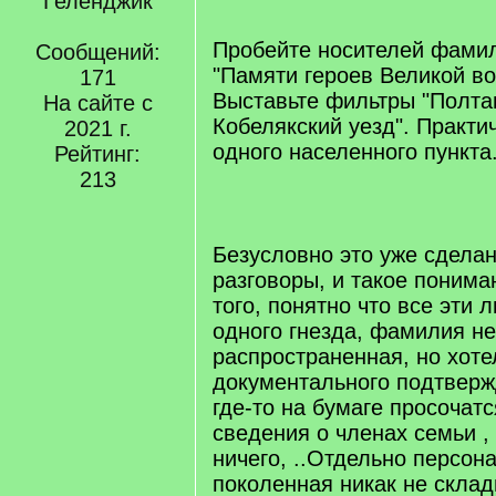
Геленджик
Пробейте носителей фамил
Сообщений:
"Памяти героев Великой во
171
Выставьте фильтры "Полтав
На сайте с
Кобелякский уезд". Практич
2021 г.
одного населенного пункта
Рейтинг:
[/q]
213
Безусловно это уже сдела
разговоры, и такое понима
того, понятно что все эти 
одного гнезда, фамилия не
распространенная, но хоте
документального подтверж
где-то на бумаге просочатс
сведения о членах семьи ,
ничего, ..Отдельно персон
поколенная никак не склад