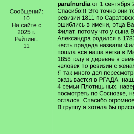
parafnordia
от 1 сентября 
Спасибо!!! Это точно они т
Сообщений:
ревизии 1811 по Саратовск
10
ошиблись в имени, отца Ва
На сайте с
Филат, потому что у сына 
2025 г.
Александра родился в 1783
Рейтинг:
честь прадеда назвали Фил
11
пошла вся наша ветка в М
1858 году в деревне в сем
человек по ревизии с жена
Я так много дел пересмотр
оказывается в РГАДА, на
4 семьи Плотицыных, наве
посмотреть по Сосновке, н
остался. Спасибо огромно
В группу я хотела бы прис