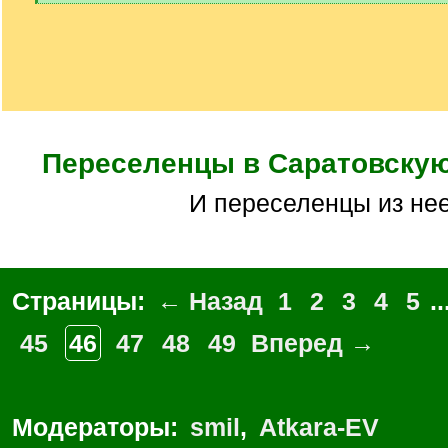
[
/
q
]
Переселенцы в Саратовску
И переселенцы из не
Страницы:
← Назад
1
2
3
4
5
..
45
46
47
48
49
Вперед →
Модераторы:
smil
,
Atkara-EV