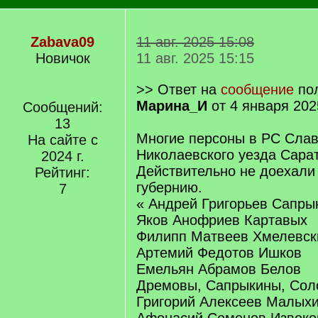
Zabava09
11 авг. 2025 15:08
Новичок
11 авг. 2025 15:15
>> Ответ на
сообщение
пол
Марина_И
от 4 января 202
Сообщений:
13
Многие персоны в РС Слав
На сайте с
Николаевского уезда Сара
2024 г.
Действительно не доехали
Рейтинг:
губернию.
7
« Андрей Григорьев Сапры
Яков Анофриев Картавых
Филипп Матвеев Хмелевск
Артемий Федотов Ишков
Емельян Абрамов Белов
Дремовы, Сапрыкины, Сол
Григорий Алексеев Малых