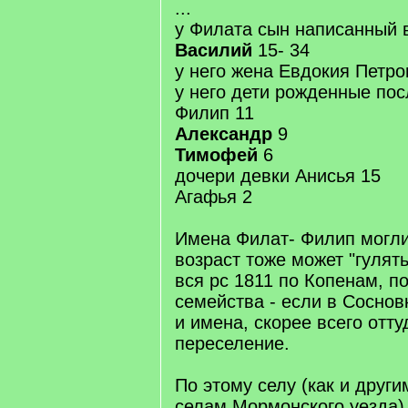
...
у Филата сын написанный
Василий
15- 34
у него жена Евдокия Петро
у него дети рожденные пос
Филип 11
Александр
9
Тимофей
6
дочери девки Анисья 15
Агафья 2
Имена Филат- Филип могли
возраст тоже может "гулять
вся рс 1811 по Копенам, п
семейства - если в Соснов
и имена, скорее всего отт
переселение.
По этому селу (как и друг
селам Мормонского уезда) 