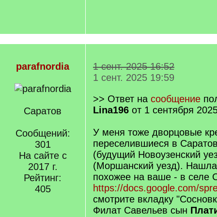
parafnordia
1 сент. 2025 16:52
1 сент. 2025 19:59
>> Ответ на
сообщение
пол
Lina196
от 1 сентября 2025
Саратов
У меня тоже дворцовые кр
Сообщений:
переселившиеся в Сарато
301
(будущий Новоузенский уез
На сайте с
(Моршанский уезд). Нашла
2017 г.
похожее на ваше - в селе 
Рейтинг:
https://docs.google.com/sp
405
смотрите вкладку "Сосновк
Филат Савельев сын
Плат