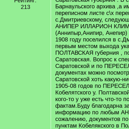
Рейтинг:
Барнаульского архива ,а и
213
переписном листе с\х переп
с.Дмитриевскому, следующ
АНИПЕР ИЛЛАРИОН КЛИ
(Аннипыр,Анипир, Анепир)
1908 году поселился в с.Д
первым местом выхода ук
ПОЛТАВСКАЯ губерния , п
Саратовская. Вопрос к сп
Саратовской и по ПЕРЕСЕЛ
документах можно посмотр
Саратовской хоть какую-н
1905-08 годов по ПЕРЕСЕ
Кобелятского у. Полтавской
кого-то у уже есть что-то п
фактам.Буду благодарна з
информацию по любым А
сожалению, документов п
пунктам Кобелякского в По