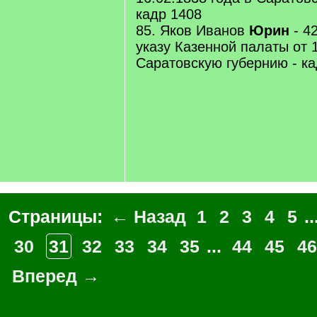
кадр 1408
85. Яков Иванов
Юрин
- 4
указу Казенной палаты от 1
Саратовскую губернию - ка
Страницы:
← Назад
1
2
3
4
5
..
30
31
32
33
34
35
...
44
45
46
Вперед →