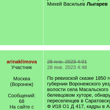
Михей Васильев
Лыгарев
arinaklimova
28 янв. 2023 4:01
Участник
28 янв. 2023 4:48
По ревизской сказке 1850 
Москва
губернии Воронежского уе
(Воронеж)
волости села Масальского 
белевцовом хуторе, обнар
Сообщений:
переселенцев в Саратовск
68
Ф И18 О1 Д 417, кадры в 
На сайте с