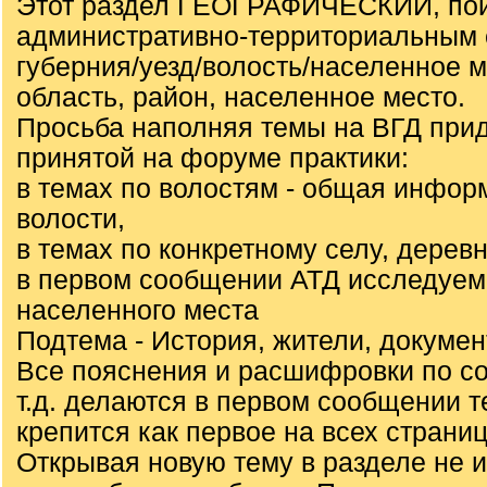
Этот раздел ГЕОГРАФИЧЕСКИЙ, пои
административно-территориальным 
губерния/уезд/волость/населенное 
область, район, населенное место.
Просьба наполняя темы на ВГД при
принятой на форуме практики:
в темах по волостям - общая инфор
волости,
в темах по конкретному селу, деревн
в первом сообщении АТД исследуем
населенного места
Подтема - История, жители, докуме
Все пояснения и расшифровки по с
т.д. делаются в первом сообщении т
крепится как первое на всех страниц
Открывая новую тему в разделе не 