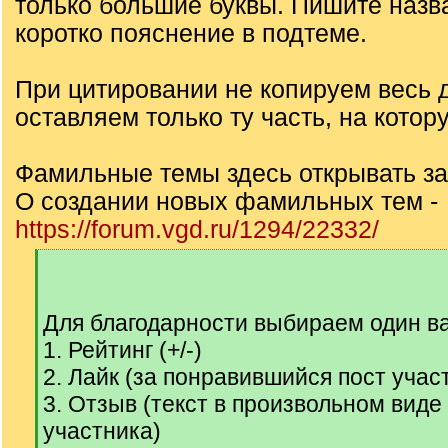
только большие буквы. Пишите назв
коротко пояснение в подтеме.
При цитировании не копируем весь д
оставляем только ту часть, на котор
Фамильные темы здесь открывать з
О создании новых фамильных тем -
https://forum.vgd.ru/1294/22332/
[
q
]
Для благодарности выбираем один ва
1. Рейтинг (+/-)
2. Лайк (за понравившийся пост учас
3. Отзыв (текст в произвольном вид
участника)