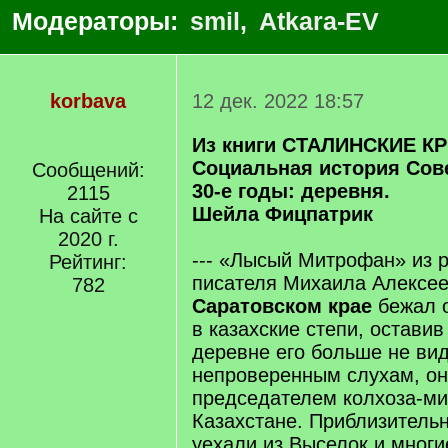
Модераторы:
smil
,
Atkara-EV
korbava
12 дек. 2022 18:57
Из книги СТАЛИНСКИЕ К
Социальная история Сов
Сообщений:
30-е годы: деревня.
2115
Шейла Фицпатрик
На сайте с
2020 г.
--- «Лысый Митрофан» из 
Рейтинг:
писателя Михаила Алексе
782
Саратовском крае
бежал о
в казахские степи, оставив
деревне его больше не вид
непроверенным слухам, он
председателем колхоза-м
Казахстане. Приблизительн
уехали из Выселок и многи