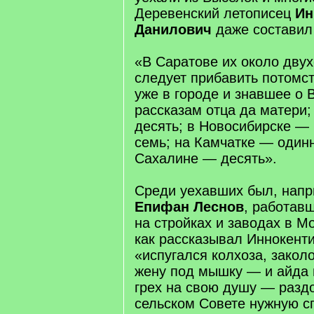
Деревенский летописец
Ин
Данилович
даже составил 
«В Саратове их около двух
следует прибавить потомс
уже в городе и знавшее о 
рассказам отца да матери
десять; в Новосибирске — 
семь; на Камчатке — одинн
Сахалине — десять».
Среди уехавших был, напр
Епифан Леснов
, работав
на стройках и заводах в М
как рассказывал Иннокент
«испугался колхоза, заколо
жену под мышку — и айда в
грех на свою душу — разд
сельском Совете нужную сп