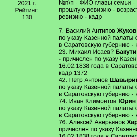
№п\п - ФИО главы семьи - 
2021 г.
прошлую ревизию - возрас
Рейтинг:
ревизию - кадр
130
7. Василий Антипов
Жуков
по указу Казенной палаты о
в Саратовскую губернию - 
23. Михаил Исаев?
Бакути
- причислен по указу Казе
16.02.1838 года в Саратов
кадр 1372
42. Петр Антонов
Шавыри
по указу Казенной палаты о
в Саратовскую губернию - 
74. Иван Климонтов
Юрин
по указу Казенной палаты о
в Саратовскую губернию - 
76. Алексей Аверьянов
Ха
причислен по указу Казенн
16.02.1838 года в Саратов