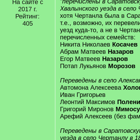
"
перечислены в Саратовс
На сайте с
Хвалынского уезда в село
2017 г.
хотя Чертанла была в Сар
Рейтинг:
т.е., возможно, их переве
405
уезд куда-то, а не в Черта
перечисленных семейств:
Никита Николаев
Косачев
Абрам Матвеев
Назаров
Егор Матвеев
Назаров
Потап Лукьянов
Морозов
Переведены в село Алексан
Автомона Алексеева
Холо
Иван Григорьев
Леонтий Максимов
Полен
Григорий Миронов
Мимосу
Арефий Алексеев (без фа
Переведены в Саратовску
уезда в село Чертанлу в 1