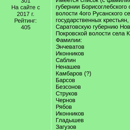
Имеется список (с фамили
301
губернии Борисоглебского 
На сайте с
волости 4ого Русанского с
2017 г.
государственных крестьян
Рейтинг:
Саратовскую губернию Нов
405
Покровской волости села К
Фамилии:
Энчеватов
Иконников
Саблин
Ненашев
Камбаров (?)
Барсов
Безсонов
Струков
Чернов
Рябов
Иконников
Гладышев
Загузов