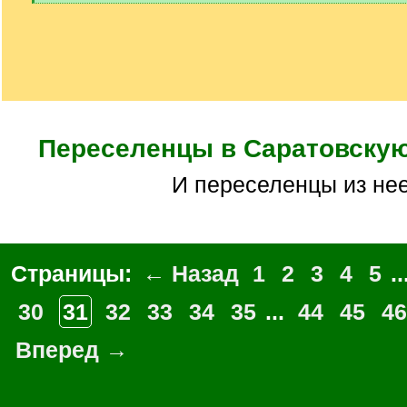
[
/
q
]
Переселенцы в Саратовску
И переселенцы из не
Страницы:
← Назад
1
2
3
4
5
..
30
31
32
33
34
35
...
44
45
46
Вперед →