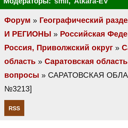
Модераторы:
smil
,
Atkara-EV
Форум
»
Географический разд
И РЕГИОНЫ
»
Российская Фед
Россия, Приволжский округ
»
С
область
»
Саратовская область
вопросы
» САРАТОВСКАЯ ОБЛАС
№3213]
RSS