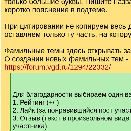
только большие буквы. Пишите назв
коротко пояснение в подтеме.
При цитировании не копируем весь д
оставляем только ту часть, на котор
Фамильные темы здесь открывать з
О создании новых фамильных тем -
https://forum.vgd.ru/1294/22332/
[
q
]
Для благодарности выбираем один ва
1. Рейтинг (+/-)
2. Лайк (за понравившийся пост учас
3. Отзыв (текст в произвольном вид
участника)