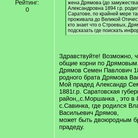
Рейтинг:
жена Дрямова (до замужества
Александровна 1894 г.р. родил
0
Саратове, по крайней мере та
проживала до Великой Отече
кто знает что о Строевых, Др
подсказать где поискать инф
[
/
q
]
Здравствуйте! Возможно, ч
общие корни по Дрямовым
Дрямов Семен Павлович 18
родного брата Дрямова Ва
Мой прадед Александр Се
1881г.р. Саратовская губе
район,,с.Моршанка , это в 
с.Савинка, где родился В
Васильевич Дрямов,
может быть двоюродным б
прадеду.