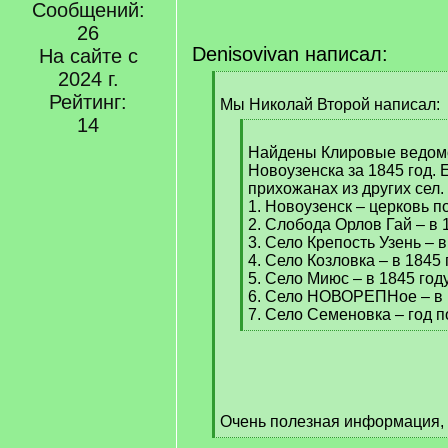
Сообщений:
26
Denisovivan написал:
На сайте с
2024 г.
[
Рейтинг:
q
Мы Николай Второй написал:
]
14
[
q
Найдены Клировые ведомо
]
Новоузенска за 1845 год. 
прихожанах из других сел.
1. Новоузенск – церковь п
2. Слобода Орлов Гай – в 
3. Село Крепость Узень – в
4. Село Козловка – в 1845 
5. Село Миюс – в 1845 год
6. Село НОВОРЕПНое – в 
7. Село Семеновка – год п
[
/
q
]
Очень полезная информация, 
[