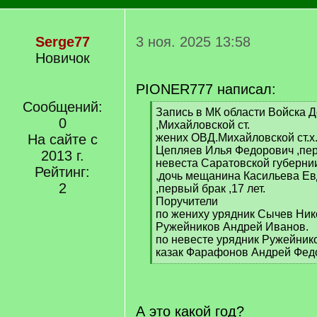
Serge77
3 ноя. 2025 13:58
Новичок
PIONER777 написал:
Сообщений:
[
Запись в МК области Войска Д
0
q
,Михайловской ст.
]
На сайте с
жених ОВД.Михайловской ст.х
Цепляев Илья Федорович ,перв
2013 г.
невеста Саратовской губерни
Рейтинг:
,дочь мещанина Касильева Е
2
,первый брак ,17 лет.
Поручители
по жениху урядник Сычев Нико
Ружейников Андрей Иванов.
по невесте урядник Ружейник
казак Фарафонов Андрей Фед
[
/
q
]
А это какой год?