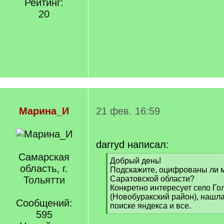
Рейтинг:
20
Марина_И
21 фев. 16:59
darryd написал:
Самарская
[
Добрый день!
область, г.
q
Подскажите, оцифрованы ли м
]
Тольятти
Саратовской области?
Конкретно интересует село Г
(Новобуракский район), нашл
Сообщений:
поиске яндекса и все.
595
[
/