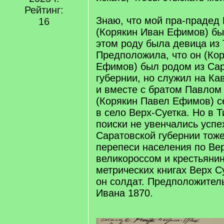
Рейтинг:
Знаю, что мой пра-прадед
16
(Корякин Иван Ефимов) бы
этом роду была девица из
Предположила, что он (Ко
Ефимов) был родом из Са
губернии, но служил на Кав
и вместе с братом Павлом
(Корякин Павел Ефимов) с
в село Верх-Суетка. Но в 
поиски не увенчались успе
Саратовской губернии тоже
перепеси населения по Вер
великороссом и крестьянин
метрических книгах Верх Су
он солдат. Предположител
Ивана 1870.