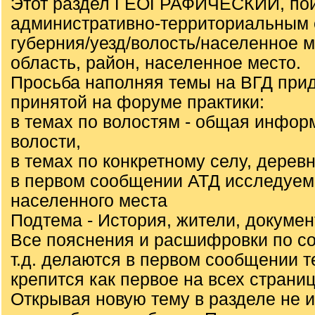
Этот раздел ГЕОГРАФИЧЕСКИЙ, пои
административно-территориальным 
губерния/уезд/волость/населенное 
область, район, населенное место.
Просьба наполняя темы на ВГД при
принятой на форуме практики:
в темах по волостям - общая инфор
волости,
в темах по конкретному селу, деревн
в первом сообщении АТД исследуем
населенного места
Подтема - История, жители, докуме
Все пояснения и расшифровки по с
т.д. делаются в первом сообщении т
крепится как первое на всех страниц
Открывая новую тему в разделе не 