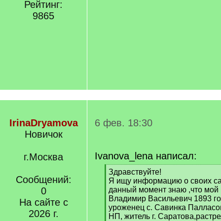
Рейтинг:
9865
IrinaDryamova
6 фев. 18:30
Новичок
Ivanova_lena написал:
г.Москва
[
Здравствуйте!
Сообщений:
q
Я ищу информацию о своих са
]
0
данный момент знаю ,что мой
Владимир Васильевич 1893 го
На сайте с
уроженец с. Савинка Палласо
2026 г.
НП, житель г. Саратова,растре