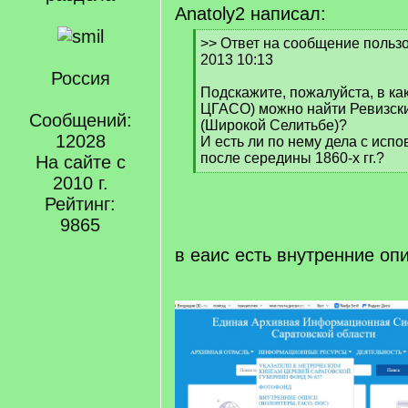
Anatoly2 написал:
[
>> Ответ на сообщение пользо
q
2013 10:13
]
Россия
Подскажите, пожалуйста, в ка
ЦГАСО) можно найти Ревизски
Сообщений:
(Широкой Селитьбе)?
12028
И есть ли по нему дела с ис
после середины 1860-х гг.?
На сайте с
[
2010 г.
/
Рейтинг:
q
9865
]
в еаис есть внутренние оп