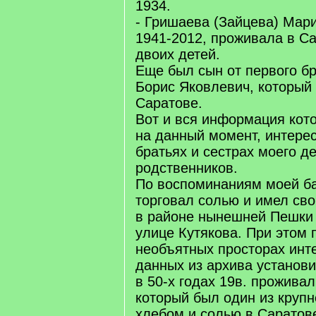
1934.
- Гришаева (Зайцева) Мар
1941-2012, проживала в С
двоих детей.
Еще был сын от первого бр
Борис Яковлевич, который
Саратове.
Вот и вся информация кот
на данный момент, интере
братьях и сестрах моего д
родственников.
По воспоминаниям моей б
торговал солью и имел сво
в районе нынешней Пешки
улице Кутякова. При этом
необъятных просторах инт
данных из архива установи
в 50-х годах 19в. проживал
который был один из круп
хлебом и солью в Саратов