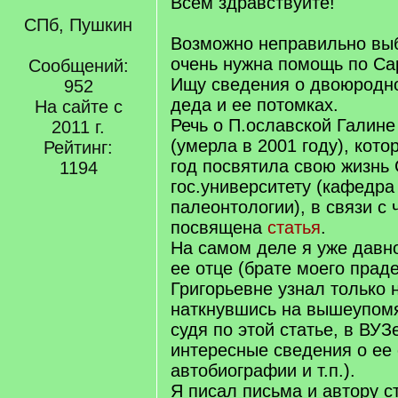
Всем здравствуйте!
СПб, Пушкин
Возможно неправильно выб
очень нужна помощь по Са
Сообщений:
Ищу сведения о двоюродно
952
деда и ее потомках.
На сайте с
Речь о П.ославской Галине
2011 г.
(умерла в 2001 году), кото
Рейтинг:
год посвятила свою жизнь
1194
гос.университету (кафедра
палеонтологии), в связи с
посвящена
статья
.
На самом деле я уже давн
ее отце (брате моего праде
Григорьевне узнал только 
наткнувшись на вышеупомя
судя по этой статье, в ВУЗ
интересные сведения о ее 
автобиографии и т.п.).
Я писал письма и автору ст