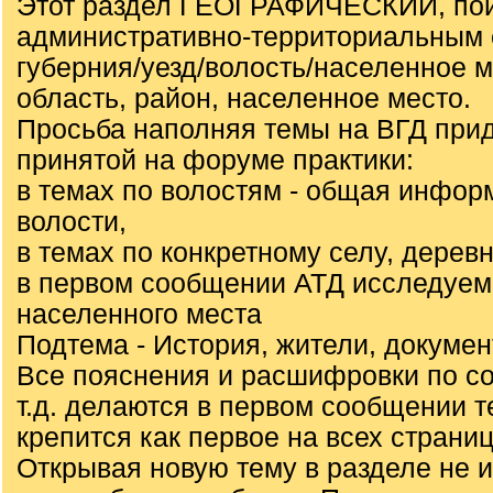
Этот раздел ГЕОГРАФИЧЕСКИЙ, пои
административно-территориальным 
губерния/уезд/волость/населенное 
область, район, населенное место.
Просьба наполняя темы на ВГД при
принятой на форуме практики:
в темах по волостям - общая инфор
волости,
в темах по конкретному селу, деревн
в первом сообщении АТД исследуем
населенного места
Подтема - История, жители, докуме
Все пояснения и расшифровки по с
т.д. делаются в первом сообщении т
крепится как первое на всех страниц
Открывая новую тему в разделе не 