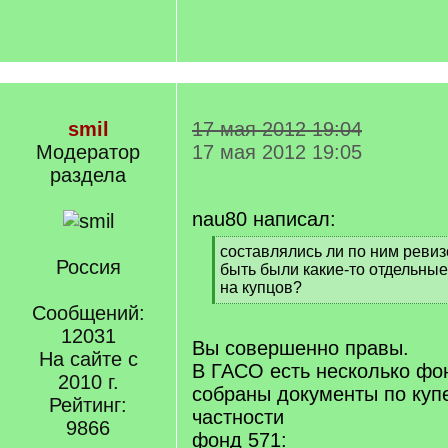
smil
17 мая 2012 19:04
Модератор
17 мая 2012 19:05
раздела
nau80 написал:
[
составлялись ли по ним ревиз
Россия
q
быть были какие-то отдельны
]
на купцов?
[
Сообщений:
/
12031
q
Вы совершенно правы.
На сайте с
]
В ГАСО есть несколько фон
2010 г.
собраны документы по купе
Рейтинг:
частности
9866
фонд 571: