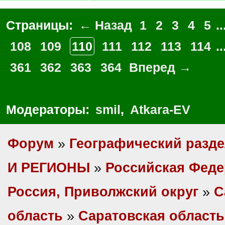
Страницы:
← Назад
1
2
3
4
5
..
108
109
110
111
112
113
114
..
361
362
363
364
Вперед →
Модераторы:
smil
,
Atkara-EV
Форум
»
Географический разд
И РЕГИОНЫ
»
Российская Фед
Россия, Приволжский округ
»
С
область
»
Саратовская область