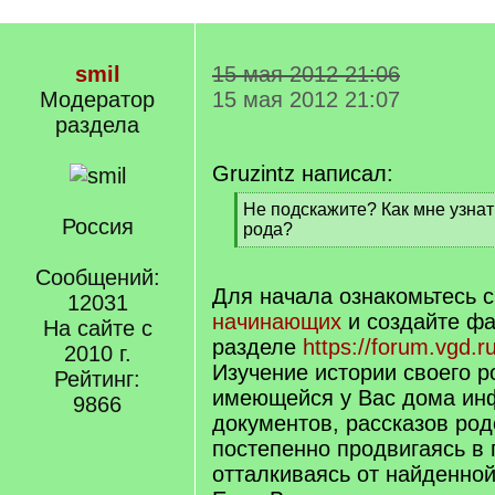
smil
15 мая 2012 21:06
Модератор
15 мая 2012 21:07
раздела
Gruzintz написал:
[
Не подскажите? Как мне узнат
Россия
q
рода?
]
[
/
Сообщений:
q
Для начала ознакомьтесь 
12031
]
начинающих
и создайте ф
На сайте с
разделе
https://forum.vgd.r
2010 г.
Изучение истории своего р
Рейтинг:
имеющейся у Вас дома ин
9866
документов, рассказов род
постепенно продвигаясь в 
отталкиваясь от найденно