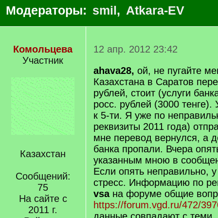
Модераторы:
smil
,
Atkara-EV
Комольцева
12 апр. 2012 23:42
Участник
ahava28,
ой, не пугайте ме
Казахстана в Саратов пере
рублей, стоит (услуги банк
росс. рублей (3000 тенге).
к 5-ти. Я уже по неправил
реквизиты 2011 года) отпр
мне перевод вернулся, а д
банка пропали. Вчера опят
Казахстан
указанным мною в сообщен
Если опять неправильно, у
Сообщений:
стресс. Информацию по ре
75
vsa
на форуме общие воп
На сайте с
https://forum.vgd.ru/472/39
2011 г.
данные совпадают с теми, 