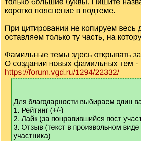
только большие буквы. Пишите назв
коротко пояснение в подтеме.
При цитировании не копируем весь д
оставляем только ту часть, на котор
Фамильные темы здесь открывать з
О создании новых фамильных тем -
https://forum.vgd.ru/1294/22332/
[
q
]
Для благодарности выбираем один ва
1. Рейтинг (+/-)
2. Лайк (за понравившийся пост учас
3. Отзыв (текст в произвольном вид
участника)