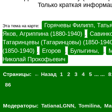
Только краткая информа
Горячевы Филипп, Тать
Эта тема на карте:
Яков, Агриппина (1880-1940)
Савинк
,
Татаринцевы (Татаринцовы) (1850-1940
(1850-1940)
Егоров
Булыгины,
М
,
,
,
Николай Прокофьевич
Страницы:
← Назад
1
2
3
4
5
... ...
8
86
Модераторы:
TatianaLGNN
,
Tomilina
,
Ма