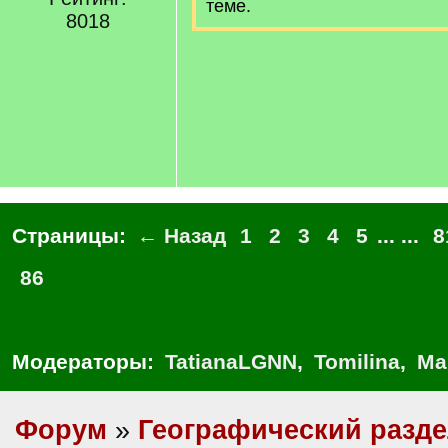
теме.
8018
Страницы:
← Назад
1
2
3
4
5
... ...
8
86
Модераторы:
TatianaLGNN
,
Tomilina
,
Ма
Форум
»
Географический разд