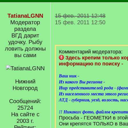
TatianaLGNN
15 фев. 2011 12:48
Модератор
15 фев. 2011 12:50
раздела
ВГД дарит
удочку. Рыбу
ловить должны
Комментарий модератора:
вы сами
Здесь крепим только к
информацию по поиску -
Ваш ник -
Нижний
Из какого Вы региона -
Новгород
Ищу представителей рода - (фам
Из населенного места этого регио
АТД - губерния, уезд, волость, на
Сообщений:
25724
!! Никаких фото, файлов крепи
На сайте с
Просьба - ГЕОМЕТКИ в этой 
2003 г.
Они крепятся ТОЛЬКО в Ва
Рейтинг: