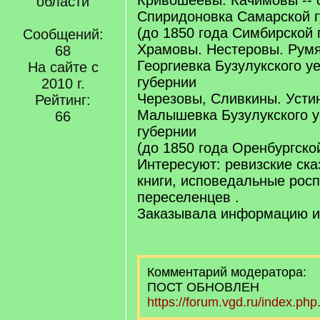
Кривошеевы. Качимовы -- 
области
Спиридоновка Самарской г
(до 1850 года Симбирской 
Сообщений:
Храмовы. Нестеровы. Румя
68
Георгиевка Бузулукского у
На сайте с
губернии
2010 г.
Черезовы, Сливкины. Усти
Рейтинг:
Малышевка Бузулукского 
66
губернии
(до 1850 года Оренбургско
Интересуют: ревизские ска
книги, исповедальные росп
переселенцев .
Заказывала информацию и
Комментарий модератора:
ПОСТ ОБНОВЛЕН
https://forum.vgd.ru/index.ph