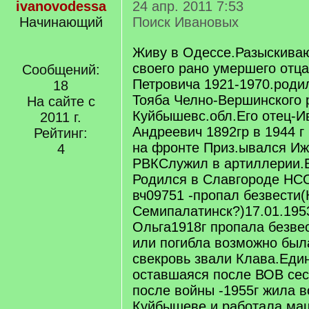
ivanovodessa
24 апр. 2011 7:53
Начинающий
Поиск Ивановых
Живу в Одессе.Разыскива
своего рано умершего отц
Сообщений:
Петровича 1921-1970.роди
18
Тояба Челно-Вершинского 
На сайте с
Куйбышевс.обл.Его отец-И
2011 г.
Андреевич 1892гр в 1944 г
Рейтинг:
на фронте Приз.ывался И
4
РВКСлужил в артиллерии.
Родился в Славгороде НС
вч09751 -пропал безвести
Семипалатинск?)17.01.195
Ольга1918г пропала безве
или погибла возможно был
свекровь звали Клава.Еди
оставшаяся после ВОВ сес
после войны -1955г жила 
Куйбышеве и работала ма