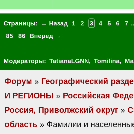
Страницы:
← Назад
1
2
3
4
5
6
7
.
85
86
Вперед →
Модераторы:
TatianaLGNN
,
Tomilina
,
Ма
Форум
»
Географический разд
И РЕГИОНЫ
»
Российская Фед
Россия, Приволжский округ
»
С
область
» Фамилии и населенные