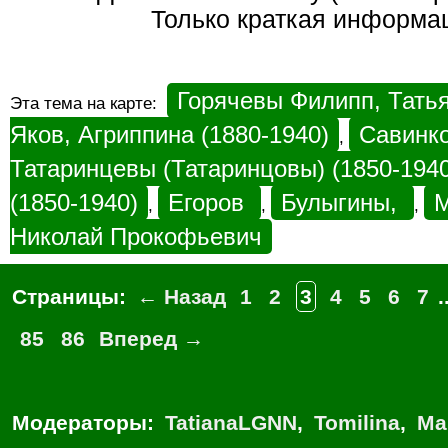
Только краткая информа
Горячевы Филипп, Тать
Эта тема на карте:
Яков, Агриппина (1880-1940)
Савинк
,
Татаринцевы (Татаринцовы) (1850-1940
(1850-1940)
Егоров
Булыгины,
М
,
,
,
Николай Прокофьевич
Страницы:
← Назад
1
2
3
4
5
6
7
.
85
86
Вперед →
Модераторы:
TatianaLGNN
,
Tomilina
,
Ма