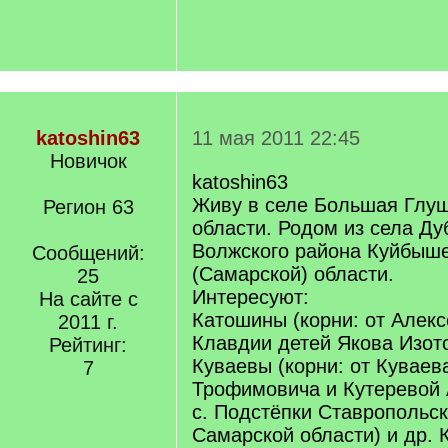
katoshin63
11 мая 2011 22:45
Новичок
katoshin63
Живу в селе Большая Глу
Регион 63
области. Родом из села Д
Волжского района Куйбыш
Сообщений:
(Самарской) области.
25
Интересуют:
На сайте с
Катошины (корни: от Алекс
2011 г.
Клавдии детей Якова Изото
Рейтинг:
Куваевы (корни: от Куваев
7
Трофимовича и Кутеревой
с. Подстёпки Ставропольск
Самарской области) и др. 