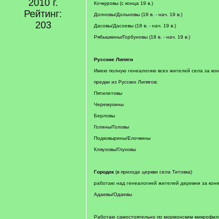
2010 г.
Кочкуровы (с конца 19 в.)
Рейтинг:
Долновы/Дольновы (18 в. - нач. 19 в.)
203
Дасовы/Дасоевы (18 в. - нач. 19 в.)
Рябышкины/Горбуновы (18 в. - нач. 19 в.)
Русские Липяги
Имею полную генеалогию всех жителей села за коне
предки из Русских Липягов:
Пятилетовы
Черемухины
Берловы
Голины/Головы
Подковырины/Елочкины
Кляузовы/Глуховы
Городок
(в приходе церкви села Титовка)
работаю над генеалогией жителей деревни за конец
Адаевы/Одаевы
Работаю самостоятельно по мормонским микрофил