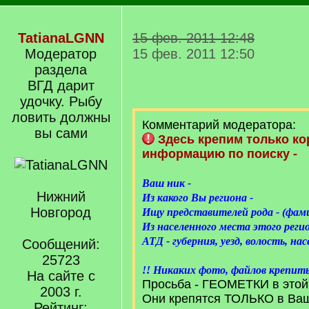
TatianaLGNN
15 фев. 2011 12:48
Модератор
15 фев. 2011 12:50
раздела
ВГД дарит
удочку. Рыбу
ловить должны
Комментарий модератора:
вы сами
Здесь крепим только к
информацию по поиску -
Ваш ник -
Нижний
Из какого Вы региона -
Новгород
Ищу представителей рода - (фам
Из населенного места этого регио
АТД - губерния, уезд, волость, на
Сообщений:
25723
!! Никаких фото, файлов крепи
На сайте с
Просьба - ГЕОМЕТКИ в этой 
2003 г.
Они крепятся ТОЛЬКО в Ва
Рейтинг: