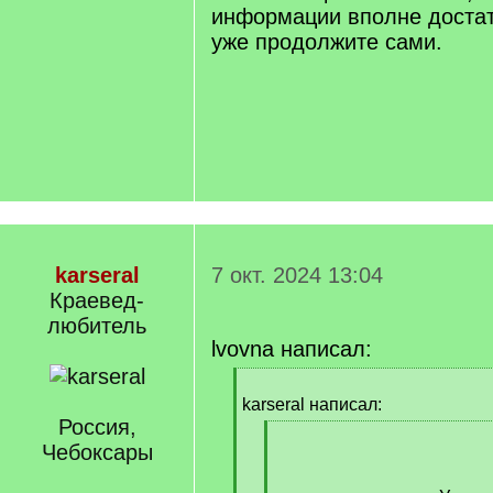
информации вполне доста
уже продолжите сами.
karseral
7 окт. 2024 13:04
Краевед-
любитель
lvovna написал:
[
q
karseral написал:
]
Россия,
[
Чебоксары
q
]