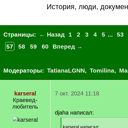
История, люди, докуме
Страницы:
← Назад
1
2
3
4
5
...
53
57
58
59
60
Вперед →
Модераторы:
TatianaLGNN
,
Tomilina
,
Ма
karseral
7 окт. 2024 11:18
Краевед-
любитель
djaha написал:
[
q
karseral написал: