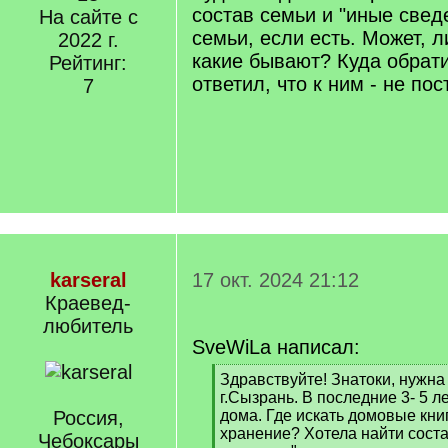
состав семьи и "иные свед
На сайте с
семьи, если есть. Может, 
2022 г.
какие бывают? Куда обрат
Рейтинг:
ответил, что к ним - не пос
7
karseral
17 окт. 2024 21:12
Краевед-
любитель
SveWiLa написал:
[
Здравствуйте! Знатоки, нужна
q
г.Сызрань. В последние 3- 5 л
]
Россия,
дома. Где искать домовые кни
хранение? Хотела найти соста
Чебоксары