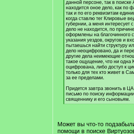
данной персоне, так в поиск
находится оное дело, как по 
так и по его реквизитам един
когда ставлю тег Клировые в
губернии, а меня интересует с
дело не находится, по причине
оформлены на благочинного с
указания уездов, округов и вх
пытаешься найти структуру или
дело неоцифровано, да и пер
другие дела неимеющие отнош
такое ощущение, что ни одна 
оцифрована, либо доступ к ц
только для тех кто живет в Са
за ее пределами.
Придется завтра звонить в ЦА
письмо по поиску информации
священнику и его сыновьям.
[
/
q
]
Может вы что-то подзабыли
помощи в поиске Виртуозо