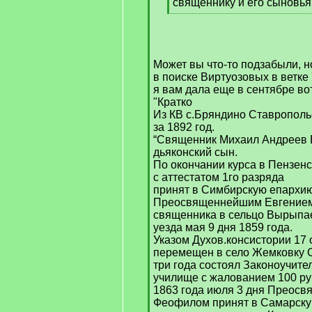
священнику и его сыновья
[
/
q
]
Может вы что-то подзабыли, н
в поиске Виртуозовых в ветке
я вам дала еще в сентябре во
"Кратко
Из КВ с.Бряндино Ставропольс
за 1892 год.
“Священник Михаил Андреев В
дьяконский сын.
По окончании курса в Пензен
с аттестатом 1го разряда
принят в Симбирскую епархи
Преосвященнейшим Евгением
священника в сельцо Вырыпа
уезда мая 9 дня 1859 года.
Указом Духов.консистории 17 
перемещен в село Жемковку С
три года состоял Законоучите
училище с жалованием 100 ру
1863 года июля 3 дня Преос
Феофилом принят в Самарску