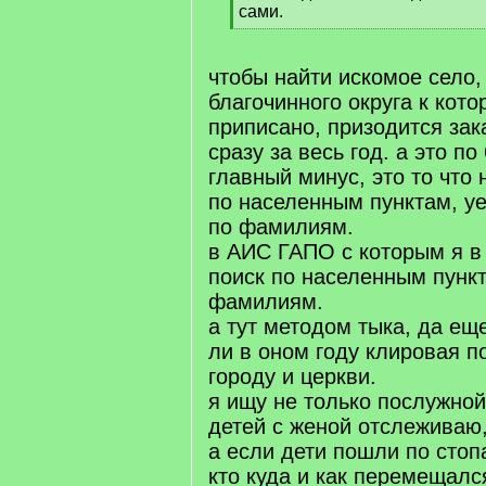
сами.
[
/
q
чтобы найти искомое село,
]
благочинного округа к кото
приписано, призодится зак
сразу за весь год. а это по
главный минус, это то что 
по населенным пунктам, уе
по фамилиям.
в АИС ГАПО с которым я в
поиск по населенным пункт
фамилиям.
а тут методом тыка, да ещ
ли в оном году клировая п
городу и церкви.
я ищу не только послужной 
детей с женой отслеживаю,
а если дети пошли по стоп
кто куда и как перемещалс