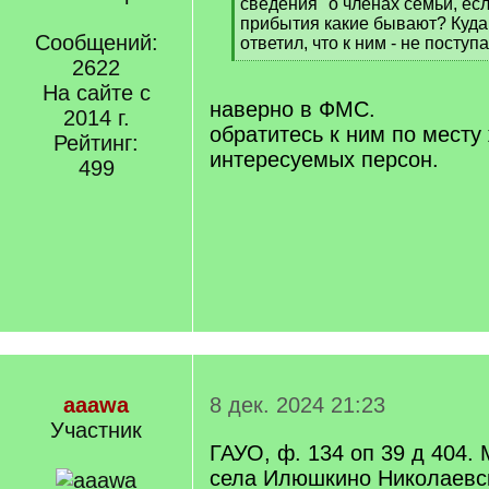
сведения" о членах семьи, есл
прибытия какие бывают? Куда
Сообщений:
ответил, что к ним - не поступа
[
2622
/
На сайте с
q
наверно в ФМС.
2014 г.
]
обратитесь к ним по месту
Рейтинг:
интересуемых персон.
499
aaawa
8 дек. 2024 21:23
Участник
ГАУО, ф. 134 оп 39 д 404. 
села Илюшкино Николаевск