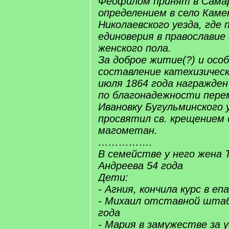
Феофилом принят в Самар
определением в село Каме
Николаевского уезда, где 
единоверия в православие
женского пола.
За доброе житие(?) и осо
составление катехизическ
июля 1864 года награжден
по благонадежности пере
Ивановку Бугульминского у
просвятил св. крещением 
магометан.
…………….
В семействе у него жена 
Андреева 54 года
Дети:
- Агния, кончила курс в еп
- Михаил отставной штаб
года
- Мария в замужестве за у