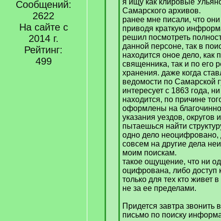
я ищу как клировые Ульяно
Сообщений:
Самарского архивов.
2622
ранее мне писали, что он
На сайте с
приводя краткую инфрорма
2014 г.
решил посмотреть полнос
данной персоне, так в по
Рейтинг:
находится оное дело, как
499
священника, так и по его
хранения. даже когда ста
ведомости по Самарской г
интересует с 1863 года, ни
находится, по причине того
оформлены на благочинно
указания уездов, округов 
пытаешься найти структуру
одно дело неоцифровано, 
совсем на другие дела н
моим поискам.
такое ощущение, что ни о
оцифрована, либо доступ 
только для тех кто живет 
не за ее пределами.
Придется завтра звонить 
письмо по поиску информ