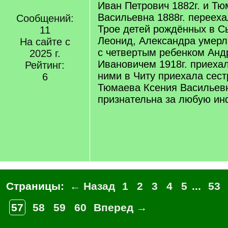
Иван Петрович 1882г. и Т
Васильевна 1888г. переехал
Сообщений:
Трое детей рождённых в С
11
Леонид, Александра умерл
На сайте с
с четвертым ребенком Ан
2025 г.
Ивановичем 1918г. приехали
Рейтинг:
ними в Читу приехала сес
6
Тюмаева Ксения Васильевн
признательна за любую и
Страницы:
← Назад
1
2
3
4
5
...
53
57
58
59
60
Вперед →