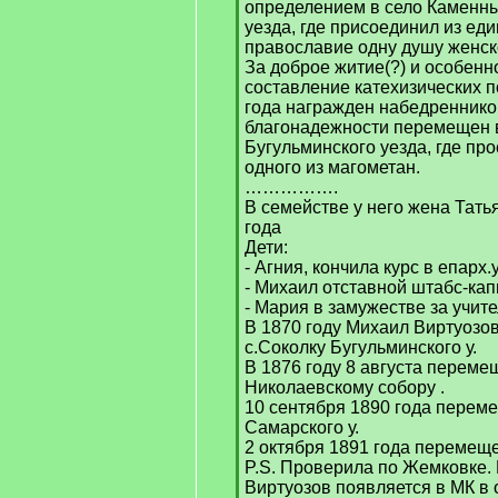
определением в село Каменн
уезда, где присоединил из ед
православие одну душу женск
За доброе житие(?) и особенн
составление катехизических 
года награжден набедреннико
благонадежности перемещен 
Бугульминского уезда, где пр
одного из магометан.
…………….
В семействе у него жена Тать
года
Дети:
- Агния, кончила курс в епарх.
- Михаил отставной штабс-кап
- Мария в замужестве за учите
В 1870 году Михаил Виртуозо
с.Соколку Бугульминского у.
В 1876 году 8 августа перемещ
Николаевскому собору .
10 сентября 1890 года переме
Самарского у.
2 октября 1891 года перемеще
P.S. Проверила по Жемковке.
Виртуозов появляется в МК в 