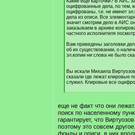
Какие еще карточки? В АИС з
]
оцифрованные дела, по тем, 
оцифрованы, т.е. не имеют эл.
дела из описи. Все элементарн
значит смотрим дело в АИС он
заказываем в архиве копиров
частного исполнителя посмотр
Вам приведены заголовки де
об их существовании, о наличи
эл.копии ни слова не было ска
Вы искали Михаила Виртуозова
сказали где лежат клировые по
служил. Клировые все оцифр
[
/
q
еще не факт что они лежат
]
поиск по населенному пун
гарантирует, что Виртуозов
поэтому это совсем другое
фонды и описи. в них впол