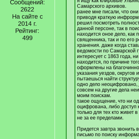
я ищу как клировые Ульяно
Сообщений:
Самарского архивов.
2622
ранее мне писали, что он
На сайте с
приводя краткую инфрорма
2014 г.
решил посмотреть полнос
данной персоне, так в по
Рейтинг:
находится оное дело, как
499
священника, так и по его
хранения. даже когда ста
ведомости по Самарской г
интересует с 1863 года, ни
находится, по причине того
оформлены на благочинно
указания уездов, округов 
пытаешься найти структуру
одно дело неоцифровано, 
совсем на другие дела н
моим поискам.
такое ощущение, что ни о
оцифрована, либо доступ 
только для тех кто живет 
не за ее пределами.
Придется завтра звонить 
письмо по поиску информ