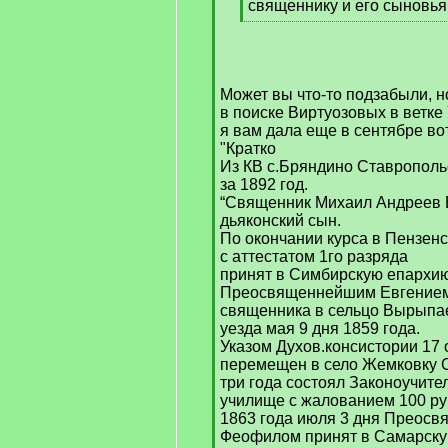
священнику и его сыновья
[
/
q
]
Может вы что-то подзабыли, н
в поиске Виртуозовых в ветке
я вам дала еще в сентябре во
"Кратко
Из КВ с.Бряндино Ставропольс
за 1892 год.
“Священник Михаил Андреев В
дьяконский сын.
По окончании курса в Пензен
с аттестатом 1го разряда
принят в Симбирскую епархи
Преосвященнейшим Евгением
священника в сельцо Вырыпа
уезда мая 9 дня 1859 года.
Указом Духов.консистории 17 
перемещен в село Жемковку С
три года состоял Законоучите
училище с жалованием 100 ру
1863 года июля 3 дня Преос
Феофилом принят в Самарску