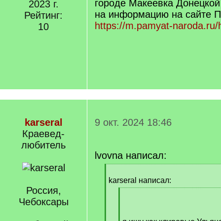
городе Макеевка Донецкой
2023 г.
на информацию на сайте П
Рейтинг:
https://m.pamyat-naroda.ru
10
karseral
9 окт. 2024 18:46
Краевед-
любитель
lvovna написал:
[
q
karseral написал:
]
Россия,
[
Чебоксары
q
]