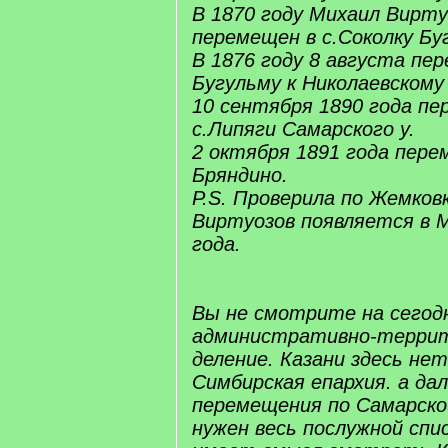
В 1870 году Михаил Вирту
перемещен в с.Соколку Бу
В 1876 году 8 августа пер
Бугульму к Николаевскому 
10 сентября 1890 года пе
с.Липяги Самарского у.
2 октября 1891 года пере
Бряндино.
P.S. Проверила по Жемков
Виртуозов появляется в М
года.
Вы не смотрите на сего
административно-терри
деление. Казани здесь нет
Симбирская епархия. а да
перемещения по Самарской
нужен весь послужной спи