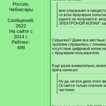
]
Россия,
[
Чебоксары
q
мне отказывает в предост
]
со всех браузеров попытал
одного не получается. ве
Сообщений:
ЭЛЕКТРОНОЙ КОПИИ" кар
2622
[
На сайте с
/
2014 г.
q
Серьезно? Даже все местные 
]
Рейтинг:
проблем справились с пониман
499
отсутствие цифровой копии не
с браузером пользователя.
Еще разок внимательно, может
djaha написал:
[
q
Ну да, не все дела этого
]
Остается только платное 
частники.
[
/
q