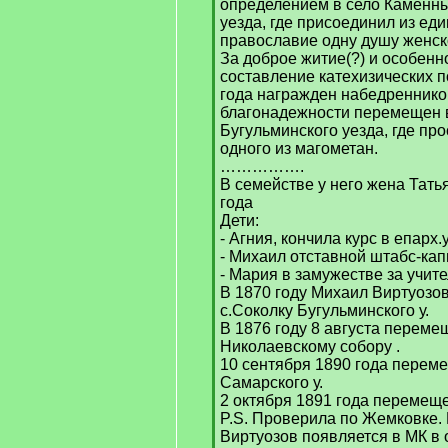
определением в село Каменн
уезда, где присоединил из ед
православие одну душу женск
За доброе житие(?) и особенн
составление катехизических 
года награжден набедреннико
благонадежности перемещен 
Бугульминского уезда, где пр
одного из магометан.
…………….
В семействе у него жена Тать
года
Дети:
- Агния, кончила курс в епарх.
- Михаил отставной штабс-кап
- Мария в замужестве за учите
В 1870 году Михаил Виртуозо
с.Соколку Бугульминского у.
В 1876 году 8 августа перемещ
Николаевскому собору .
10 сентября 1890 года переме
Самарского у.
2 октября 1891 года перемеще
P.S. Проверила по Жемковке.
Виртуозов появляется в МК в 