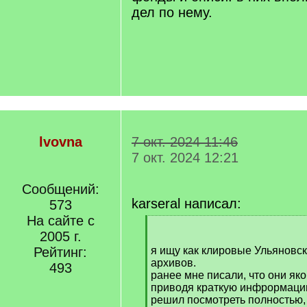
дел по нему.
lvovna
7 окт. 2024 11:46
7 окт. 2024 12:21
Сообщений:
karseral написал:
573
На сайте с
[
2005 г.
q
]
Рейтинг:
я ищу как клировые Ульяновск
архивов.
493
ранее мне писали, что они я
приводя краткую инфрормацию
решил посмотреть полностью