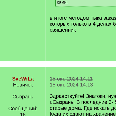
сами.
[
/
q
в итоге методом тыка заказ
]
которых только в 4 делах 
священник
SveWiLa
15 окт. 2024 14:11
Новичок
15 окт. 2024 14:13
Здравствуйте! Знатоки, ну
Сызрань
г.Сызрань. В последние 3-
старые дома. Где искать д
Сообщений:
Куда их сдают на хранение
18