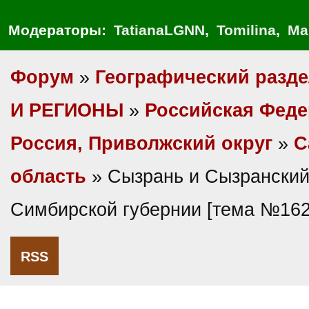
Модераторы:
TatianaLGNN
,
Tomilina
,
Ма
Форум
»
Географический разд
И РЕГИОНЫ
»
Российская Фед
Россия, Приволжский округ
»
С
область
» Сызрань и Сызранский
Симбирской губернии [тема №162
RSS