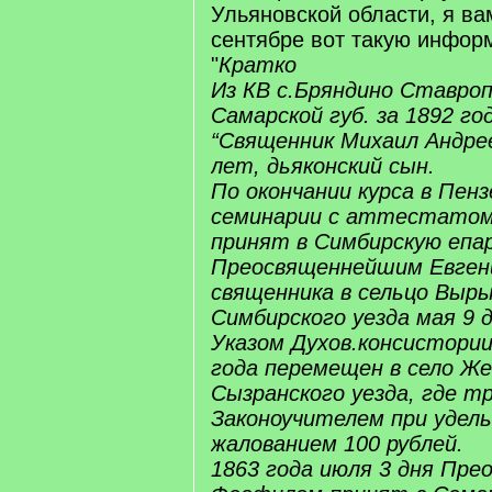
Ульяновской области, я ва
сентябре вот такую инфор
"
Кратко
Из КВ с.Бряндино Ставроп
Самарской губ. за 1892 год
“Священник Михаил Андрее
лет, дьяконский сын.
По окончании курса в Пенз
семинарии с аттестатом 
принят в Симбирскую епа
Преосвященнейшим Евгени
священника в сельцо Выры
Симбирского уезда мая 9 д
Указом Духов.консистории
года перемещен в село Же
Сызранского уезда, где т
Законоучителем при удел
жалованием 100 рублей.
1863 года июля 3 дня Пр