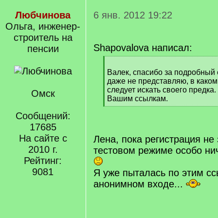
Любчинова
6 янв. 2012 19:22
Ольга, инженер-
строитель на
Shapovalova написал:
пенсии
[
q
Валек, спасибо за подробный о
]
даже не представляю, в како
следует искать своего предка
Омск
Вашим ссылкам.
[
Сообщений:
/
q
17685
]
На сайте с
Лена, пока регистрация не 
2010 г.
тестовом режиме особо нич
Рейтинг:
9081
Я уже пыталась по этим с
анонимном входе...