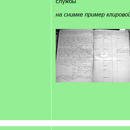
службы
на снимке пример клирово