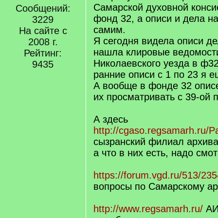
Самарской духовной конси
Сообщений:
фонд 32, а описи и дела н
3229
самим.
На сайте с
Я сегодня видела описи де
2008 г.
нашла клировые ведомост
Рейтинг:
Николаевского уезда в ф32
9435
ранние описи с 1 по 23 я 
А вообще в фонде 32 описе
их просматривать с 39-ой п
А здесь
http://cgaso.regsamarh.ru/P
сызранский филиал архива.
а что в них есть, надо смот
https://forum.vgd.ru/513/235
вопросы по Самарскому ар
http://www.regsamarh.ru/
АИ