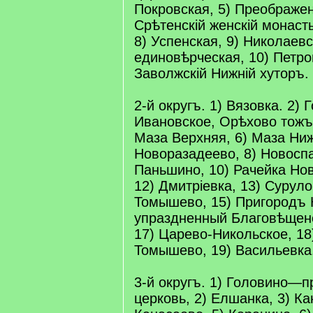
Покровская, 5) Преображен
Срѣтенскій женскій монасты
8) Успенская, 9) Николаев
единовѣрческая, 10) Петро
Заволжскій Нижній хуторъ.
2-й округъ. 1) Вязовка. 2) 
Ивановское, Орѣхово тожъ,
Маза Верхняя, 6) Маза Ниж
Новоразадеево, 8) Новоспа
Паньшино, 10) Рачейка Нов
12) Дмитріевка, 13) Суруло
Томышево, 15) Пригородъ 
упраздненный Благовѣщенс
17) Царево-Никольское, 18
Томышево, 19) Васильевка
3-й округъ. 1) Головино—
церковь, 2) Елшанка, 3) Ка