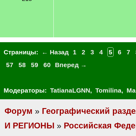
Страницы:
← Назад
1
2
3
4
5
6
7
57
58
59
60
Вперед →
Модераторы:
TatianaLGNN
,
Tomilina
,
Ма
Форум
»
Географический разд
И РЕГИОНЫ
»
Российская Фед