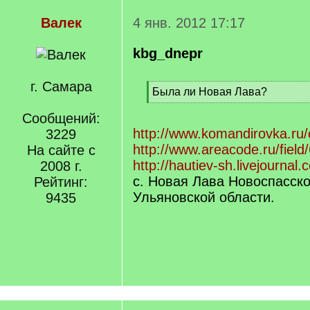
Валек
4 янв. 2012 17:17
kbg_dnepr
г. Самара
[
Была ли Новая Лава?
q
[
]
Сообщений:
/
q
http://www.komandirovka.ru/c
3229
]
http://www.areacode.ru/fiel
На сайте с
http://hautiev-sh.livejournal
2008 г.
с. Новая Лава Новоспасско
Рейтинг:
Ульяновской области.
9435