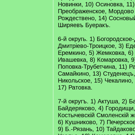
Новинки, 10) Осиновка, 11)
Преображенское, Мордово 
Рождествено, 14) Сосновы
Ширяевъ Буеракъ.
6-й округь. 1) Богородское-
Дмитріево-Троицкое, 3) Ед
Еремкино, 5) Жемковка, 6)
Ивашевка, 8) Комаровка, 9
Поповка-Трубетчина, 11) Р
Самайкино, 13) Студенецъ
Никольское, 15) Чекалино, 
17) Ратовка.
7-й округъ. 1) Актуша, 2) Б
Байдеряково, 4) Городищи,
Костычевскій Смоленскій ж
6) Кушниково, 7) Печерское
9) Б.-Рязань, 10) Тайдаково