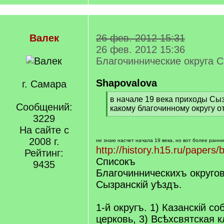
Валек
26 фев. 2012 15:31
26 фев. 2012 15:36
Благочиннические округа С
Shapovalova
г. Самара
[
в начале 19 века приходы Сыз
Сообщений:
q
какому благочинному округу о
]
3229
[
/
На сайте с
q
2008 г.
не знаю насчет начала 19 века, но вот более ранни
]
http://history.h15.ru/papers/
Рейтинг:
Списокъ
9435
Благочинническихъ округов
Сызранскій уѣздъ.
1-й округъ. 1) Казанскій с
церковь, 3) Всѣхсвятская 