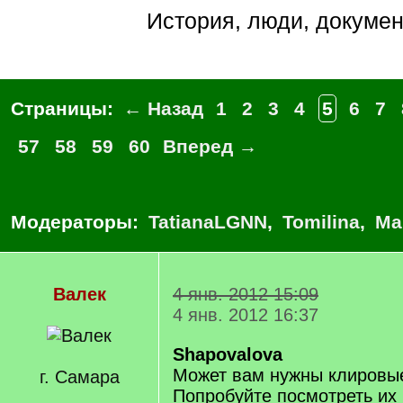
История, люди, докуме
Страницы:
← Назад
1
2
3
4
5
6
7
57
58
59
60
Вперед →
Модераторы:
TatianaLGNN
,
Tomilina
,
Ма
Валек
4 янв. 2012 15:09
4 янв. 2012 16:37
Shapovalova
Может вам нужны клировы
г. Самара
Попробуйте посмотреть их