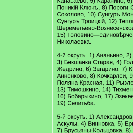
Канасаево, 5) Каранино, 6)
Поникій Ключъ, 8) Пороги-
Соколово, 10) Сунгуръ Мон
Сунгуръ Троицкій, 12) Тепл
Шереметьево-Вознесенско
15) Головино—единовѣрчес
Николаевка.
4-й округъ. 1) Ананьино, 2
3) Бекшанка Старая, 4) Гол
Жедрино, 6) Загарино, 7) К
Анненково, 8) Кочкарлеи, 9
Поляна Красная, 11) Рызле
13) Тимошкино, 14) Тихмен
16) Бобарыкино, 17) Эзекее
19) Селитьба.
5-й округъ. 1) Александров
Аскулы, 4) Винновка, 5) Ер
7) Брусьяны-Кольцовка, 8)