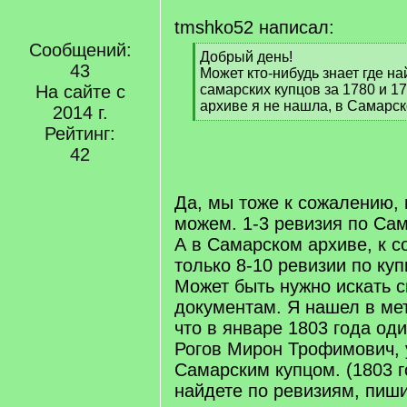
tmshko52 написал:
Сообщений:
[
Добрый день!
43
q
Может кто-нибудь знает где на
]
На сайте с
самарских купцов за 1780 и 1
архиве я не нашла, в Самарск
2014 г.
[
Рейтинг:
/
42
q
]
Да, мы тоже к сожалению, 
можем. 1-3 ревизия по Сам
А в Самарском архиве, к с
только 8-10 ревизии по ку
Может быть нужно искать 
документам. Я нашел в мет
что в январе 1803 года од
Рогов Мирон Трофимович,
Самарским купцом. (1803 го
найдете по ревизиям, пиши