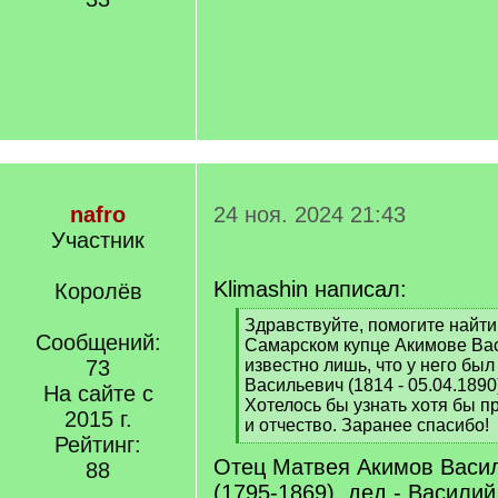
nafro
24 ноя. 2024 21:43
Участник
Klimashin написал:
Королёв
[
Здравствуйте, помогите найт
Сообщений:
q
Самарском купце Акимове Вас
]
73
известно лишь, что у него бы
Васильевич (1814 - 05.04.1890
На сайте с
Хотелось бы узнать хотя бы 
2015 г.
и отчество. Заранее спасибо!
Рейтинг:
[
Отец Матвея Акимов Васи
/
88
q
(1795-1869), дед - Василий