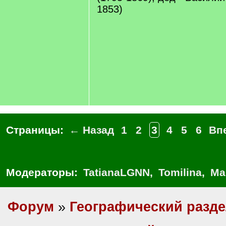
]
1853)
Страницы:
← Назад
1
2
3
4
5
6
Вп
Модераторы:
TatianaLGNN
,
Tomilina
,
Ма
Форум
»
Географический разд