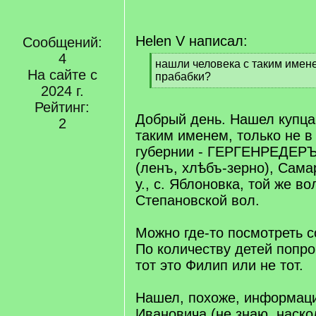
Helen V написал:
Сообщений:
4
[
нашли человека с таким имене
На сайте с
q
прабабки?
]
2024 г.
[
/
Рейтинг:
q
Добрый день. Нашел купца
2
]
таким именем, только не в
губернии - ГЕРГЕНРЕДЕРЪ
(ленъ, хлѣбъ-зерно), Самар
у., с. Яблоновка, той же во
Степановской вол.
Можно где-то посмотреть с
По количеству детей попр
тот это Филип или не тот.
Нашел, похоже, информац
Ивановича (не знаю, наско