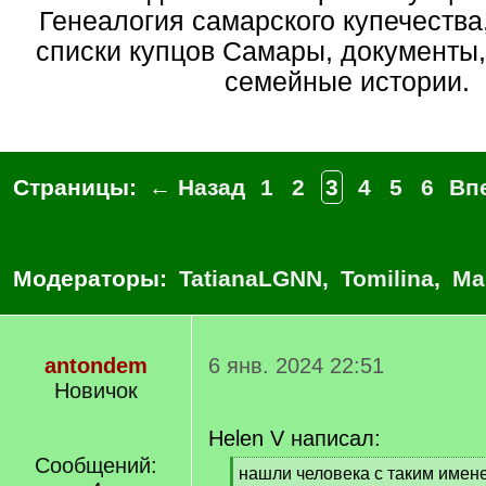
Генеалогия самарского купечества
списки купцов Самары, документы
семейные истории.
Страницы:
← Назад
1
2
3
4
5
6
Вп
Модераторы:
TatianaLGNN
,
Tomilina
,
Ма
antondem
6 янв. 2024 22:51
Новичок
Helen V написал:
Сообщений:
[
нашли человека с таким имене