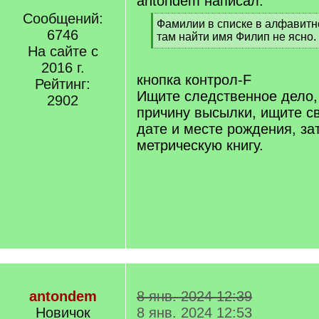
antondem написал:
Сообщений:
[
Фамилии в списке в алфавитно
6746
q
там найти имя Филип не ясно.
]
На сайте с
[
/
2016 г.
q
кнопка контрол-F
Рейтинг:
]
Ищите следственное дело,
2902
причину высылки, ищите с
дате и месте рождения, за
метрическую книгу.
antondem
8 янв. 2024 12:39
Новичок
8 янв. 2024 12:53