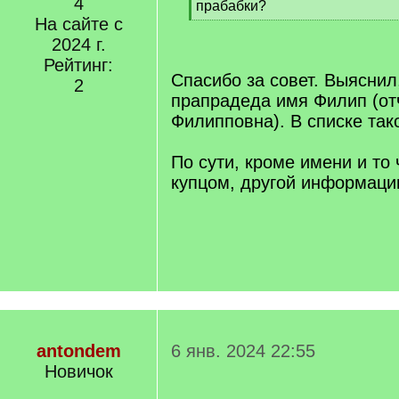
4
q
прабабки?
]
На сайте с
[
/
2024 г.
q
Рейтинг:
]
Спасибо за совет. Выяснил,
2
прапрадеда имя Филип (от
Филипповна). В списке так
По сути, кроме имени и то
купцом, другой информации
antondem
6 янв. 2024 22:55
Новичок