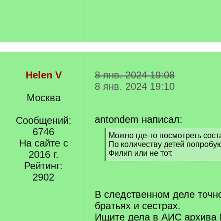
Helen V
8 янв. 2024 19:08
8 янв. 2024 19:10
Москва
antondem написал:
Сообщений:
6746
[
Можно где-то посмотреть сост
На сайте с
q
По количеству детей попробую
]
2016 г.
Филип или не тот.
[
Рейтинг:
/
2902
q
]
В следственном деле точно
братьях и сестрах.
Ищите дела в АИС архива 