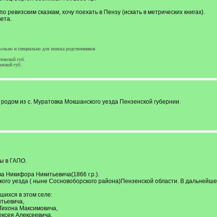
 ревизским сказкам, хочу поехать в Пензу (искать в метрических книгах).
ета.
ольно и специально для поиска родственников
товской губ.
нской губ.
одом из с. Муратовка Мокшанского уезда Пензенской губернии.
ы в ГАПО.
 Никифора Никитьевича(1866 г.р.).
ого уезда ( ныне Сосновоборского района)Пензенской области. В дальнейшем 
шихся в этом селе:
тьевича,
Тихона Максимовича,
ксея Алексеевича,