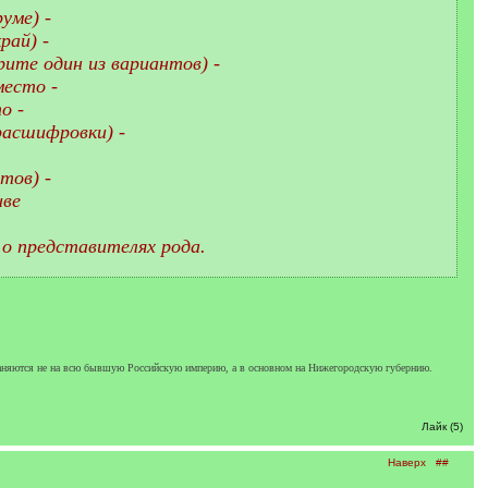
уме) -
рай) -
рите один из вариантов) -
место -
о -
расшифровки) -
тов) -
иве
 о представителях рода.
раняются не на всю бывшую Российскую империю, а в основном на Нижегородскую губернию.
Лайк (5)
Наверх
##