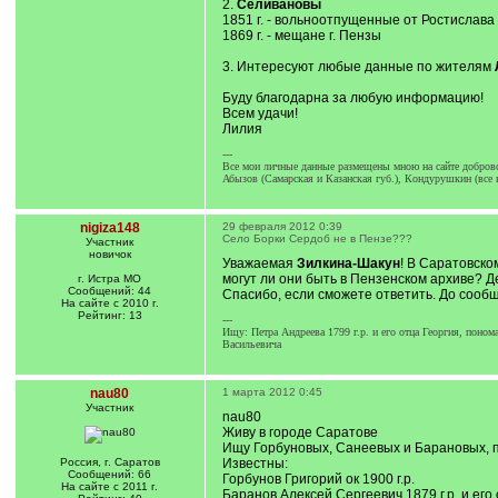
2.
Селивановы
1851 г. - вольноотпущенные от Ростислава 
1869 г. - мещане г. Пензы
3. Интересуют любые данные по жителям
Буду благодарна за любую информацию!
Всем удачи!
Лилия
---
Все мои личные данные размещены мною на сайте доброво
Абызов (Самарская и Казанская губ.), Кондурушкин (все 
nigiza148
29 февраля 2012 0:39
Село Борки Сердоб не в Пензе???
Участник
новичок
Уважаемая
Зилкина-Шакун
! В Саратовско
могут ли они быть в Пензенском архиве? Д
г. Истра МО
Сообщений: 44
Спасибо, если сможете ответить. До сооб
На сайте с 2010 г.
Рейтинг: 13
---
Ищу: Петра Андреева 1799 г.р. и его отца Георгия, поно
Васильевича
nau80
1 марта 2012 0:45
Участник
nau80
Живу в городе Саратове
Ищу Горбуновых, Санеевых и Барановых, п
Россия, г. Саратов
Известны:
Сообщений: 66
Горбунов Григорий ок 1900 г.р.
На сайте с 2011 г.
Баранов Алексей Сергеевич 1879 г.р. и его 