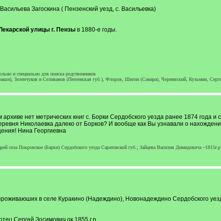
Васильева Загоскина ( Пензенский уезд, с. Васильевка)
Лекарской улицы г. Пензы
в 1880-е годы.
льно и специально для поиска родственников
наши), Зеленчуков и Селиванов (Пензенская губ.), Флоров, Шигин (Самара), Чернявский, Кузьмин, Серг
м архиве нет метрических книг с. Борки Сердобского уезда ранее 1874 года и 
еревня Николаевка далеко от Борков? И вообще как Вы узнавали о нахождении 
щения! Нина Георгиевна
марей села Покровское (Барки) Сердобского уезда Саратовской губ.; Зайцева Василия Димидовича ~1815г
роживаюших в селе Куракино (Надеждино), Новонадеждино Сердобского уезд
отец Сергей Зосимович ок 1855 г.р.