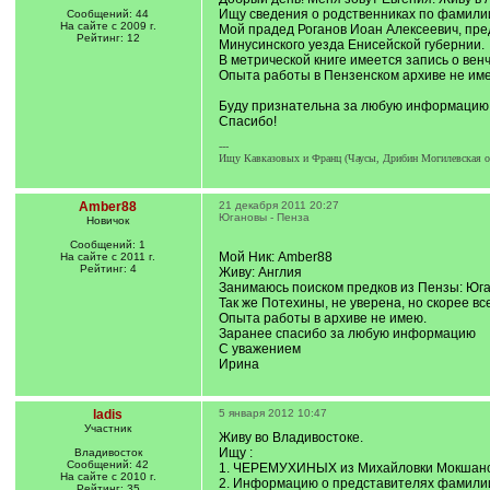
Ищу сведения о родственниках по фамили
Сообщений: 44
На сайте с 2009 г.
Мой прадед Роганов Иоан Алексеевич, пре
Рейтинг: 12
Минусинского уезда Енисейской губернии.
В метрической книге имеется запись о вен
Опыта работы в Пензенском архиве не им
Буду признательна за любую информацию.
Спасибо!
---
Ищу Кавказовых и Франц (Чаусы, Дрибин Могилевская о
Amber88
21 декабря 2011 20:27
Югановы - Пенза
Новичок
Сообщений: 1
Мой Ник: Аmber88
На сайте с 2011 г.
Рейтинг: 4
Живу: Англия
Занимаюсь поиском предков из Пензы: Юга
Так же Потехины, не уверена, но скорее в
Опыта работы в архиве не имею.
Заранее спасибо за любую информацию
С уважением
Ирина
ladis
5 января 2012 10:47
Участник
Живу во Владивостоке.
Ищу :
Владивосток
Сообщений: 42
1. ЧЕРЕМУХИНЫХ из Михайловки Мокшанског
На сайте с 2010 г.
2. Информацию о представителях фамилии 
Рейтинг: 35