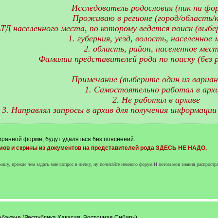
Исследователь родословия (ник на фор
Проживаю в регионе (город/область/к
ТД населенного места, по которому ведется поиск (выбе
1. губерния, уезд, волость, населенное 
2. область, район, населенное мест
Фамилии представителей рода по поиску (без 
Примечание (выберите один из вариан
1. Самостоятельно работал в арх
2. Не работал в архиве
3. Направлял запросы в архив для получения информации
ранной форме, будут удаляться без пояснений.
мов и скрины из документов на представителей рода ЗДЕСЬ НЕ НАДО.
шу, прежде чем задать мне вопрос в личку, ну почитайте немного форум.И потом мои знания распрост
Абакане (Республика Хакасия, Восточная Сибирь).