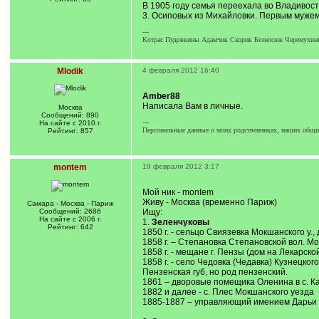
В 1905 году семья переехала во Владивост
3. Осиповых из Михайловки. Первым муже
---
Котрас Пудовкины Адамчик Скорик Безносюк Черемухины
Mlodik
4 февраля 2012 16:40
Amber88
Написала Вам в личные.
Москва
Сообщений: 890
---
На сайте с 2010 г.
Персональные данные о моих родственниках, наших общих
Рейтинг: 857
montem
19 февраля 2012 3:17
Мой ник - montem
Живу - Москва (временно Париж)
Самара - Москва - Париж
Сообщений: 2686
Ищу:
На сайте с 2006 г.
1.
Зеленчуковы
Рейтинг: 642
1850 г. - сельцо Свиязевка Мокшанского у
1858 г. – Степановка Степановской вол. М
1858 г. - мещане г. Пензы (дом на Лекарско
1858 г. - село Чедовка (Чедавка) Кузнецког
Пензенская губ, но род пензенский.
1861 – дворовые помещика Оленина в с. Ка
1882 и далее - с. Плес Мокшанского уезда
1885-1887 – управляющий имением Дарьи Е