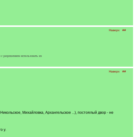
Наверх
##
 с разрешением использовать их
Наверх
##
Никольское, Михайловка, Архангельское ...), постоялый двор - не
о у.