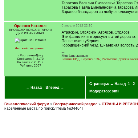
Тарасова Василия Яковлевича,Тарасова Ст
Тарасова Павла Емельяновича,Тарасова И
Заранее благодарен за любую полезную 
Орленко Наталья
6 апреля 2012 22:16
ПРОВОЖУ ПОИСК В ГАРО И
Атряскин, Отряскин, Атрясов, Отрясов.
ДРУГИХ АРХИВАХ
Эти фамилии интересуют в этой деревне:
Пензенская губерния,
Городищенский уезд, Шнаевская волость,
Частный специалист
---
г.Ростов-на-Дону
Мои базы данных:
Сообщений: 3170
Ревизии ОВД, Перепись 1897, Ростовчане, Донские моск
На сайте с 2011 г.
Рейтинг: 2097
Страницы:
← Назад
1
2
← Назад
Вперед →
Модератор:
smil
Генеалогический форум
»
Географический раздел
»
СТРАНЫ И РЕГИО
населенные места по поиску [тема №34464]