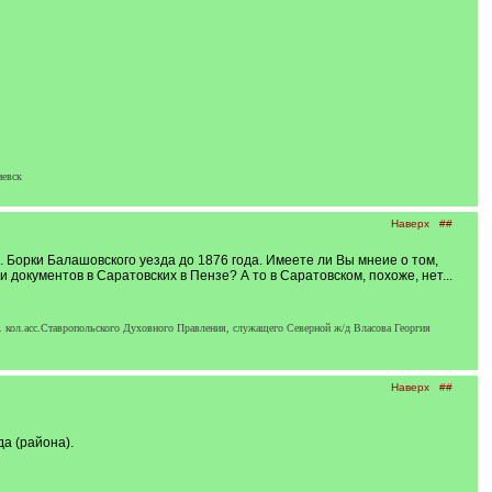
иевск
Наверх
##
с. Борки Балашовского уезда до 1876 года. Имеете ли Вы мнеие о том,
документов в Саратовских в Пензе? А то в Саратовском, похоже, нет...
.р. кол.асс.Ставропольского Духовного Правления, служащего Северной ж/д Власова Георгия
Наверх
##
а (района).