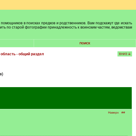
 помощников в поисках предков и родственников. Вам подскажут где искать
лить по старой фотографии принадлежность к воинским частям, ведомствам
ПОИСК
 область - общий раздел
ВНИЗ ⇊
в)
Наверх
##