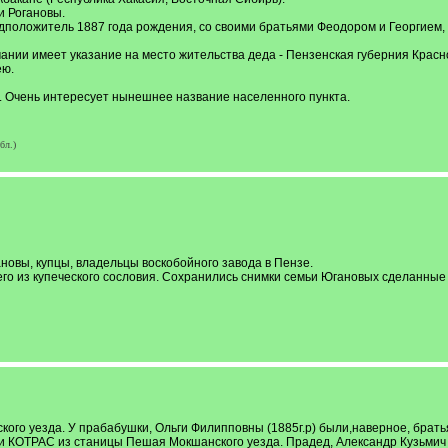
и Рогановы.
дположитель 1887 года рождения, со своими братьями Феодором и Георгием, в
чании имеет указание на место жительства деда - Пензенская губерния Красн
ею.
 Очень интересует нынешнее название населенного пункта.
бл.)
новы, купцы, владельцы воскобойного завода в Пензе.
сего из купеческого сословия. Сохранились снимки семьи Югановых сделанные 
о уезда. У прабабушки, Ольги Филипповны (1885г.р) были,наверное, брать
КОТРАС из станицы Пешая Мокшанского уезда. Прадед, Александр Кузьмич К