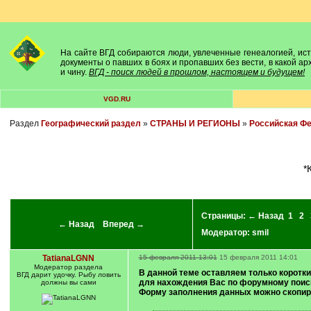
На сайте ВГД собираются люди, увлеченные генеалогией, исто
документы о павших в боях и пропавших без вести, в какой а
и чину.
ВГД - поиск людей в прошлом, настоящем и будущем!
VGD.RU
Раздел
Географический раздел
»
СТРАНЫ И РЕГИОНЫ
»
Российская Ф
Страницы:
← Назад
1
2
← Назад
Вперед →
Модератор:
smil
TatianaLGNN
15 февраля 2011 13:01
15 февраля 2011 14:01
Модератор раздела
В данной теме оставляем только коротк
ВГД дарит удочку. Рыбу ловить
для нахождения Вас по форумному поиск
должны вы сами
Форму заполнения данных можно скопир