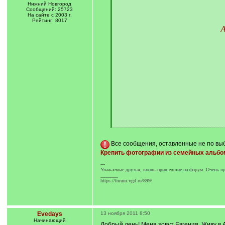
Нижний Новгород
[
Сообщений: 25723
q
На сайте с 2003 г.
]
Рейтинг: 8017
А
[
/
q
Все сообщения, оставленные не по выб
]
Крепить фотографии из семейных альбо
---
Уважаемые друзья, вновь пришедшие на форум. Очень про
_______
https://forum.vgd.ru/899/
Evedays
13 ноября 2011 8:50
Начинающий
Добрый день! Меня зовут Евгения. Живу в 