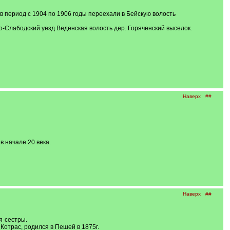
 период с 1904 по 1906 годы переехали в Бейскую волость
о-Слабодский уезд Веденская волость дер. Горяченский выселок.
Наверх
##
в начале 20 века.
Наверх
##
я-сестры.
отрас, родился в Пешей в 1875г.