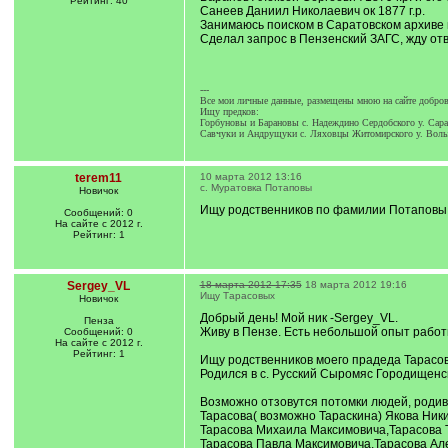
Рейтинг: 40
Санеев Даниил Николаевич ок 1877 г.р.
Занимаюсь поиском в Саратовском архиве по
Сделал запрос в Пензенский ЗАГС, жду отв
---
Все мои личные данные, размещены мною на сайте добров
Ищу предков:
Горбуновы и Барановы с. Надеждино Сердобского у. Сара
Савчуки и Андрущуки с. Ляховцы Житомирского у. Волы
terem11
10 марта 2012 13:16
с. Муратовка Потаповы
Новичок
Ищу родственников по фамилии Потаповы р
Сообщений: 0
На сайте с 2012 г.
Рейтинг: 1
Sergey_VL
18 марта 2012 17:35
18 марта 2012 19:16
Ищу Тарасовых
Новичок
Добрый день! Мой ник -Sergey_VL.
Пенза
Живу в Пензе. Есть небольшой опыт работ
Сообщений: 0
На сайте с 2012 г.
Рейтинг: 1
Ищу родственников моего прадеда Тарасова
Родился в с. Русский Сыромяс Городищенск
Возможно отзовутся потомки людей, родив
Тарасова( возможно Тараскина) Якова Ники
Тарасова Михаила Максимовича,Тарасова 
Тарасова Павла Максимовича,Тарасова Але