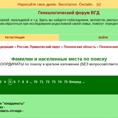
Нарисуйте свое древо. Бесплатно. Онлайн.
[х]
Генеалогический форум ВГД
рией, геральдикой и т.д. Здесь вы найдете собеседников, экспертов, умелых
рхив обратиться при исследовании родословной своей семьи, помогут опреде
РЕГИСТРАЦИЯ
ВОЙТИ
едерация
»
Россия, Приволжский округ
»
Пензенская область
»
Пензенская
Фамилии и населенные места по поиску
*КООРДИНАТЫ по поиску в кратком изложении (БЕЗ вопросов/ответо
3
4
5
6
7
8
9
...
70
71
72
73
74
75
Вперед →
ие "координаты"
у -
овать отсюда -