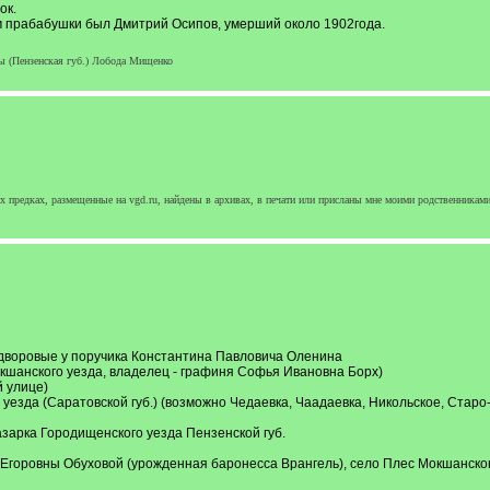
ок.
м прабабушки был Дмитрий Осипов, умерший около 1902года.
 (Пензенская губ.) Лобода Мищенко
 предках, размещенные на vgd.ru, найдены в архивах, в печати или присланы мне моими родственниками
., дворовые у поручика Константина Павловича Оленина
окшанского уезда, владелец - графиня Софья Ивановна Борх)
й улице)
о уезда (Саратовской губ.) (возможно Чедаевка, Чаадаевка, Никольское, Старо-
зарка Городищенского уезда Пензенской губ.
горовны Обуховой (урожденная баронесса Врангель), село Плес Мокшанског