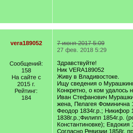
vera189052
7 июня 2017 5:09
27 фев. 2018 5:29
Здравствуйте!
Сообщений:
Ник VERA189052
158
Живу в Владивостоке.
На сайте с
Ищу сведения о Мурашкин
2015 г.
Конкретно, о ком удалось
Рейтинг:
Иван Стефанович Мурашкин
184
жена, Пелагея Фоминична 18
Феодор 1834г.р.; Никифор 1
1838г.р.;Филипп 1854г.р. (р
Константиновке); Евдокия 1
Согласно Ревизии 1858г. 