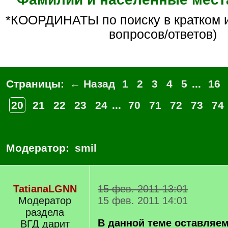
*КООРДИНАТЫ по поиску в кратком изложении (БЕЗ
вопросов/ответов)
Страницы:
← Назад
1
2
3
4
5
...
16
20
21
22
23
24
...
70
71
72
73
74
Модератор:
smil
TatianaLGNN
15 фев. 2011 13:01
Модератор
15 фев. 2011 14:01
раздела
В данной теме оставляем
ВГД дарит