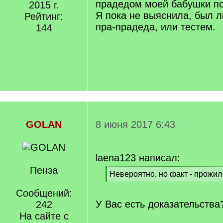
прадедом моей бабушки по
2015 г.
Я пока не выяснила, был л
Рейтинг:
пра-прадеда, или тестем.
144
GOLAN
8 июня 2017 6:43
laena123 написал:
Пенза
[
Невероятно, но факт - прожил 
q
[
]
Сообщений:
/
q
У Вас есть доказательства
242
]
На сайте с