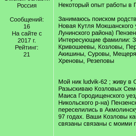
Некоторый опыт работы в 
Россия
Занимаюсь поиском родств
Сообщений:
Новая Кутля Мокшанского 
16
Лунинского района) Пензен
На сайте с
Интересующие фамилии: З
2017 г.
Кривошеевы, Козловы, Пе
Рейтинг:
Акишины, Суровы, Мещеря
21
Хреновы, Резеповы
Мой ник ludvik-62 ; живу в
Разыскиваю Козловых Семе
Маиса Городищенского уез
Никольского р-на) Пензенс
переселились в Акмолинск
97 годах. Ваши Козловы ка
связаны связаны с моими 