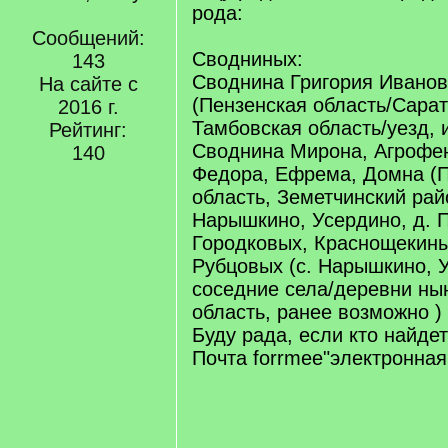
рода:
Сообщений:
Сводниных:
143
Своднина Григория Иванови
На сайте с
(Пензенская область/Сара
2016 г.
Тамбовская область/уезд, и
Рейтинг:
Своднина Мирона, Агрофе
140
Федора, Ефрема, Домна (
область, Земетчинский райо
Нарышкино, Усердино, д. П
Городковых, Краснощекин
Рубцовых (с. Нарышкино, 
соседние села/деревни ны
область, ранее возможно )
Буду рада, если кто найдет
Почта forrmee"электронная