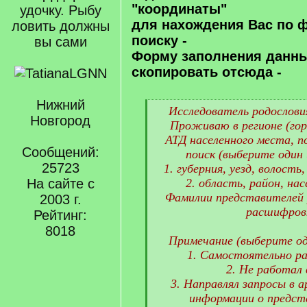
"координаты"
удочку. Рыбу
для нахождения Вас по 
ловить должны
поиску -
вы сами
Форму заполнения данн
скопировать отсюда -
Нижний
[
Исследователь родословия
Новгород
q
Проживаю в регионе (гор
]
АТД населенного места, п
Сообщений:
поиск (выберите один 
25723
1. губерния, уезд, волость
На сайте с
2. область, район, нас
Фамилии представителей р
2003 г.
расшифровк
Рейтинг:
8018
Примечание (выберите од
1. Самостоятельно ра
2. Не работал 
3. Направлял запросы в а
информации о предст