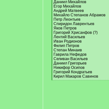
Даниил Михайлов
Егор Михайлов
Андрей Матвеев
Михайло Степанов Абрамов
Петр Леонтьев
Спиридон Лаврентьев
Яков Петров
Григорий Хрисанфов (?)
Лентий Васильев
Иван Родионов
Филип Петров
Степан Минаив
Гаврила Нефедов
Селиван Васильев
Даниил Григорьев
Никифор Осипов
Григорий Кондратьев
Кирил Макаров Савинов
[
/
q
]