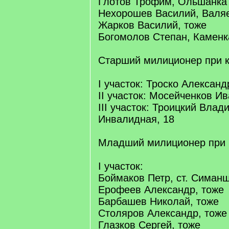
Глотов Трофим, Ольшанка
Нехорошев Василий, Валя
Жарков Василий, тоже
Богомолов Степан, Каменк
Старший милиционер при 
I участок: Троско Алексан
II участок: Мосейченков Ив
III участок: Троицкий Влад
Инвалидная, 18
Младший милиционер при 
I участок:
Боймаков Петр, ст. Симан
Ерофеев Александр, тоже
Барбашев Николай, тоже
Столяров Александр, тоже
Глазков Сергей, тоже