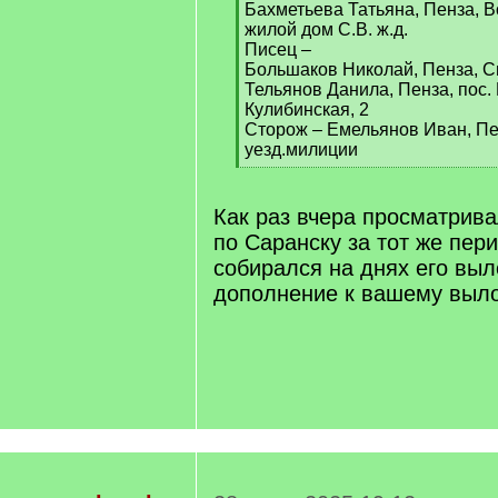
Бахметьева Татьяна, Пенза, В
жилой дом С.В. ж.д.
Писец –
Большаков Николай, Пенза, С
Тельянов Данила, Пенза, пос.
Кулибинская, 2
Сторож – Емельянов Иван, Пе
уезд.милиции
[
/
q
Как раз вчера просматрива
]
по Саранску за тот же пер
собирался на днях его выл
дополнение к вашему выло