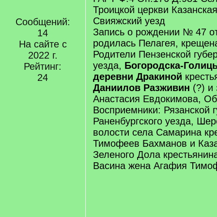
Троицкой церкви Казанская
Свияжский уезд
Сообщений:
Запись о рождении № 47 от
14
родилась Пелагея, крещена
На сайте с
Родители Пензенской губер
2022 г.
уезда,
Богородска-Голиц
Рейтинг:
деревни Дракиной
кресть
24
Даниилов Разживин
(?) и
Анастасия Евдокимова, Об
Восприемники: Рязанской г
Раненбургского уезда, Ше
волости села Самарина кр
Тимофеев Бахманов и Каза
Зеленого Дола крестьянин
Васина жена Агафия Тимо