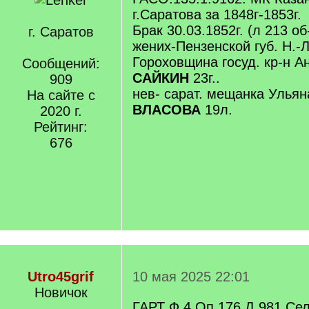
г.Саратова за 1848г-1853г.
Брак 30.03.1852г. (л 213 об
г. Саратов
жених-Пензенской губ. Н.-Л
Гороховщина госуд. кр-н 
Сообщений:
САЙКИН
23г..
909
нев- сарат. мещанка Улья
На сайте с
ВЛАСОВА
19л.
2020 г.
Рейтинг:
676
Utro45grif
10 мая 2025 22:01
Новичок
ГАРТ Ф.4 Оп.176 Д.981 Се