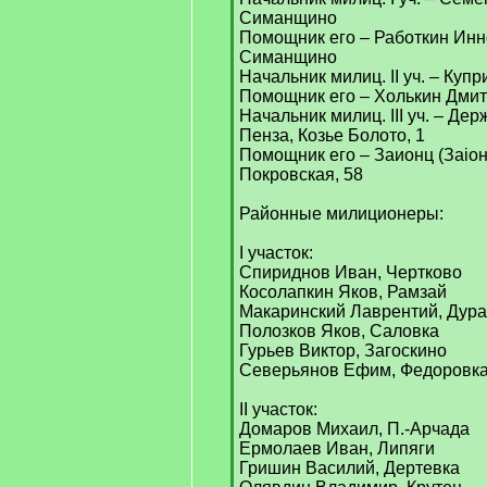
Симанщино
Помощник его – Работкин Инно
Симанщино
Начальник милиц. II уч. – Купр
Помощник его – Холькин Дмитр
Начальник милиц. III уч. – Де
Пенза, Козье Болото, 1
Помощник его – Заионц (Заiон
Покровская, 58
Районные милиционеры:
I участок:
Спириднов Иван, Чертково
Косолапкин Яков, Рамзай
Макаринский Лаврентий, Дура
Полозков Яков, Саловка
Гурьев Виктор, Загоскино
Северьянов Ефим, Федоровк
II участок:
Домаров Михаил, П.-Арчада
Ермолаев Иван, Липяги
Гришин Василий, Дертевка