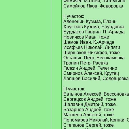
Фомичев Матвей, Литомгино
Самойлов Яков, Федоровка
II участок:
Алененин Кузьма, Елань
Хрустков Кузьма, Ерундовка
Бурдасов Гаврил, П.-Арчада
Новичков Иван, тоже
Шамов Иван, К.-Арчада
Исяфьев Николай, Липяги
Ширшаков Никифор, тоже
Осташин Петр, Белокаменка
Тронин Петр, Раевка
Галкин Андрей, Телегино
Смирнов Алексей, Крутец
Лапшев Василий, Соловцовка
III участок:
Батынов Алексей, Бессоновка
Сергацков Андрей, тоже
Шалавин Дмитрий, тоже
Базарнов Андрей, тоже
Матвеев Алексей, тоже
Пономарев Николай, Конная 
Степанов Сергей, тоже