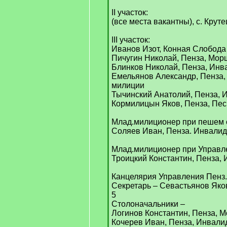
II участок:
(все места вакантны), с. Круте
III участок:
Иванов Изот, Конная Слобода
Пичугин Николай, Пенза, Мор
Блинков Николай, Пенза, Инв
Емельянов Александр, Пенза,
милиции
Тычинский Анатолий, Пенза, 
Кормилицын Яков, Пенза, Пес
Млад.милиционер при пешем отр
Соляев Иван, Пенза. Инвалид
Млад.милиционер при Управл
Троицкий Константин, Пенза, 
Канцелярия Управления Пенз.
Секретарь – Севастьянов Яков
5
Столоначальники –
Логинов Константин, Пенза, М
Кочерев Иван, Пенза, Инвали