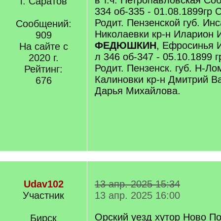
в т.ч. Петропавловская Соб
г. Саратов
334 об-335 - 01.08.1899гр
Родит. Пензенской губ. Инс
Сообщений:
Николаевки кр-н Иларион 
909
ФЕДЮШКИН
, Ефросинья 
На сайте с
л 346 об-347 - 05.10.1899 
2020 г.
Родит. Пензенск. губ. Н-Ло
Рейтинг:
Калиновки кр-н Дмитрий 
676
Дарья Михайлова.
Udav102
13 апр. 2025 15:34
Участник
13 апр. 2025 16:00
Орский уезд хутор Ново П
Бирск