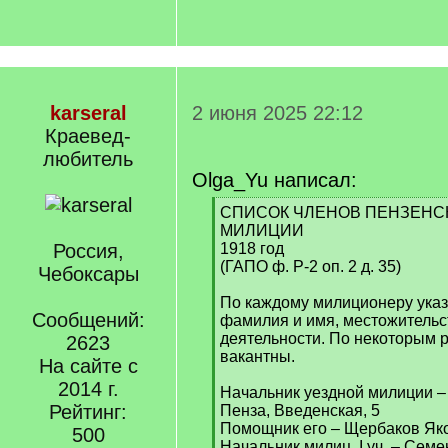
karseral
2 июня 2025 22:12
Краевед-
любитель
Olga_Yu написал:
[
СПИСОК ЧЛЕНОВ ПЕНЗЕНС
q
МИЛИЦИИ
]
Россия,
1918 год
(ГАПО ф. Р-2 оп. 2 д. 35)
Чебоксары
По каждому милиционеру указ
Сообщений:
фамилия и имя, местожительс
деятельности. По некоторым 
2623
вакантны.
На сайте с
2014 г.
Начальник уездной милиции –
Рейтинг:
Пенза, Введенская, 5
Помощник его – Щербаков Яко
500
Начальник милиц. I уч. – Семе