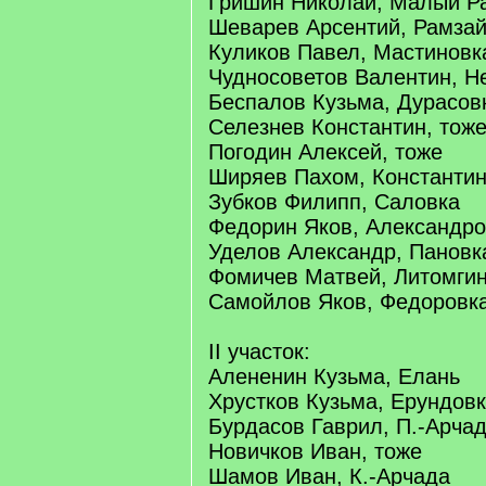
Гришин Николай, Малый Р
Шеварев Арсентий, Рамза
Куликов Павел, Мастиновк
Чудносоветов Валентин, Н
Беспалов Кузьма, Дурасов
Селезнев Константин, тож
Погодин Алексей, тоже
Ширяев Пахом, Константи
Зубков Филипп, Саловка
Федорин Яков, Александро
Уделов Александр, Пановк
Фомичев Матвей, Литомги
Самойлов Яков, Федоровк
II участок:
Алененин Кузьма, Елань
Хрустков Кузьма, Ерундов
Бурдасов Гаврил, П.-Арча
Новичков Иван, тоже
Шамов Иван, К.-Арчада