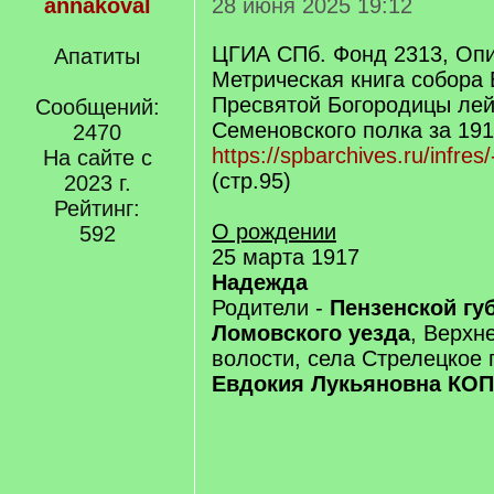
annakoval
28 июня 2025 19:12
ЦГИА СПб. Фонд 2313, Опи
Апатиты
Метрическая книга собора
Пресвятой Богородицы лей
Сообщений:
Семеновского полка за 1917
2470
https://spbarchives.ru/infres
На сайте с
(стр.95)
2023 г.
Рейтинг:
О рождении
592
25 марта 1917
Надежда
Родители -
Пензенской гу
Ломовского уезда
, Верхн
волости, села Стрелецкое
Евдокия Лукьяновна КО