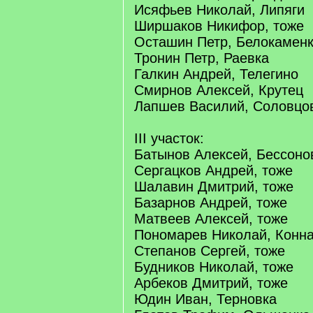
Исяфьев Николай, Липяги
Ширшаков Никифор, тоже
Осташин Петр, Белокамен
Тронин Петр, Раевка
Галкин Андрей, Телегино
Смирнов Алексей, Крутец
Лапшев Василий, Соловцо
III участок:
Батынов Алексей, Бессоно
Сергацков Андрей, тоже
Шалавин Дмитрий, тоже
Базарнов Андрей, тоже
Матвеев Алексей, тоже
Пономарев Николай, Конн
Степанов Сергей, тоже
Будников Николай, тоже
Арбеков Дмитрий, тоже
Юдин Иван, Терновка