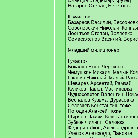
Олявдин Владимир, Крутец
Назаров Степан, Бекетовка
III участок:
Базарнов Василий, Бессоновк
Соболевский Николай, Конна
Леонтьев Степан, Валяевка
Семисаженов Василий, Борис
Младший милиционер:
I участок:
Бокалин Егор, Чертково
Чемушкин Михаил, Малый Ко
Гришин Николай, Малый Рамз
Шеварев Арсентий, Рамзай
Куликов Павел, Мастиновка
Чудносоветов Валентин, Неча
Беспалов Кузьма, Дурасовка
Селезнев Константин, тоже
Погодин Алексей, тоже
Ширяев Пахом, Константинов
Зубков Филипп, Саловка
Федорин Яков, Александровк
Уделов Александр, Пановка