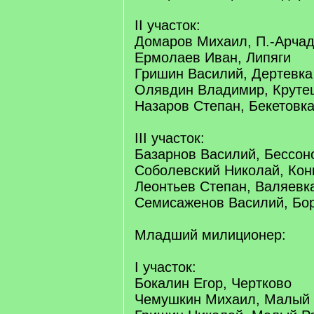
II участок:
Домаров Михаил, П.-Арча
Ермолаев Иван, Липяги
Гришин Василий, Дертевка
Олявдин Владимир, Круте
Назаров Степан, Бекетовк
III участок:
Базарнов Василий, Бессон
Соболевский Николай, Ко
Леонтьев Степан, Валяевк
Семисаженов Василий, Бо
Младший милиционер:
I участок:
Бокалин Егор, Чертково
Чемушкин Михаил, Малый