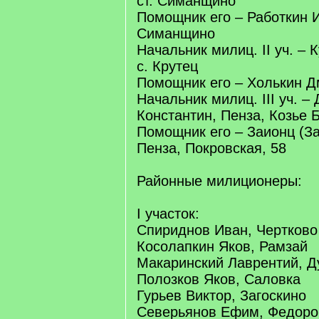
ст. Симанщино
Помощник его – Работкин И
Симанщино
Начальник милиц. II уч. – 
с. Крутец
Помощник его – Холькин Дм
Начальник милиц. III уч. –
Константин, Пенза, Козье 
Помощник его – Заионц (За
Пенза, Покровская, 58
Районные милиционеры:
I участок:
Спириднов Иван, Чертково
Косолапкин Яков, Рамзай
Макаринский Лаврентий, Д
Полозков Яков, Саловка
Гурьев Виктор, Загоскино
Северьянов Ефим, Федоро