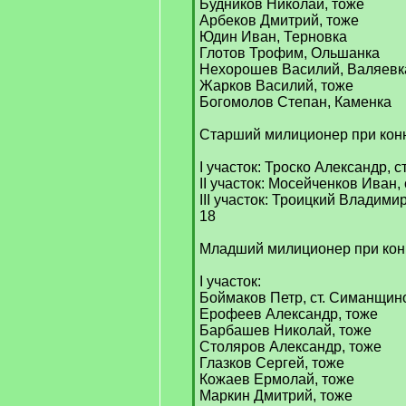
Будников Николай, тоже
Арбеков Дмитрий, тоже
Юдин Иван, Терновка
Глотов Трофим, Ольшанка
Нехорошев Василий, Валяевк
Жарков Василий, тоже
Богомолов Степан, Каменка
Старший милиционер при кон
I участок: Троско Александр, 
II участок: Мосейченков Иван, 
III участок: Троицкий Владими
18
Младший милиционер при кон
I участок:
Боймаков Петр, ст. Симанщин
Ерофеев Александр, тоже
Барбашев Николай, тоже
Столяров Александр, тоже
Глазков Сергей, тоже
Кожаев Ермолай, тоже
Маркин Дмитрий, тоже