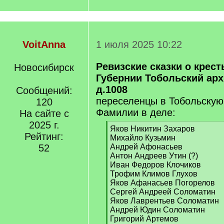
VoitAnna
1 июля 2025 10:22
Ревизские сказки о крес
Новосибирск
Губернии Тобольский архи
д.1008
Сообщений:
переселенцы в Тобольскую
120
Фамилии в деле:
На сайте с
2025 г.
[
Яков Никитин Захаров
Рейтинг:
q
Михайло Кузьмин
]
52
Андрей Афонасьев
Антон Андреев Утин (?)
Иван Федоров Клочиков
Трофим Климов Глухов
Яков Афанасьев Погорелов
Сергей Андреей Соломатин
Яков Лаврентьев Соломатин
Андрей Юдин Соломатин
Григорий Артемов