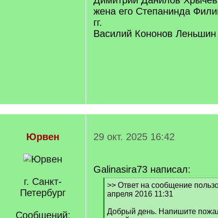
Димитрий Данилов Хрычев 1
жена его Степанинда Фили
гг.
Василий Кононов Леньшин ?
Юрвен
29 окт. 2025 16:42
Galinasira73 написал:
г. Санкт-
[
>> Ответ на сообщение польз
Петербург
q
апреля 2016 11:31
]
Добрый день. Напишите пожал
Сообщений: