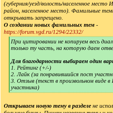
(губерния/уезд/волость/населенное место 
район, населенное место). Фамильные тем
открывать запрещено.
О создании новых фамильных тем
-
https://forum.vgd.ru/1294/22332/
[
При цитировании не копируем весь диал
q
только ту часть, на которую даем отв
]
Для благодарности выбираем один вар
1. Рейтинг (+/-)
2. Лайк (за понравившийся пост участн
3. Отзыв (текст в произвольном виде в
участника)
[
/
q
Открываем новую тему в разделе
не испол
]
большие буквы. Пишем название темы и ко