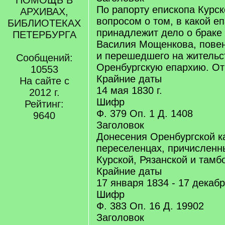
ПОМОЩЬ В
По рапорту епископа Курс
АРХИВАХ,
вопросом о том, в какой е
БИБЛИОТЕКАХ
принадлежит дело о браке
ПЕТЕРБУРГА
Василия Мощенкова, повен
и перешедшего на жительс
Сообщений:
Оренбургскую епархию. Отв
10553
Крайние даты
На сайте с
14 мая 1830 г.
2012 г.
Шифр
Рейтинг:
Ф. 379 Оп. 1 Д. 1408
9640
Заголовок
Донесения Оренбургской к
переселенцах, причисленн
Курской, Рязанской и тамб
Крайние даты
17 января 1834 - 17 декаб
Шифр
Ф. 383 Оп. 16 Д. 19902
Заголовок