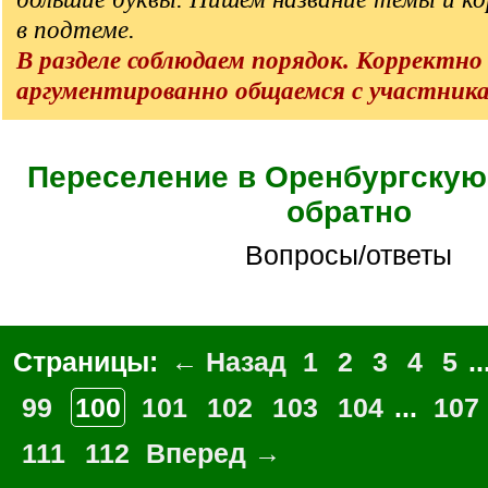
в подтеме.
В разделе соблюдаем порядок. Корректно
аргументированно общаемся с участник
Переселение в Оренбургскую
обратно
Вопросы/ответы
Страницы:
← Назад
1
2
3
4
5
..
99
100
101
102
103
104
...
107
111
112
Вперед →