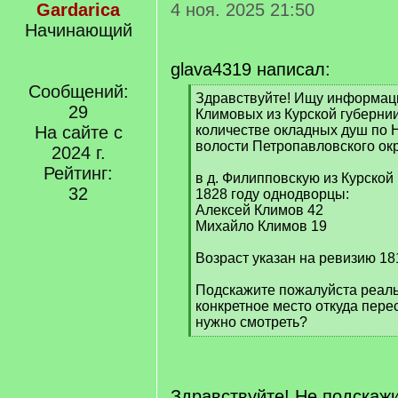
Gardarica
4 ноя. 2025 21:50
Начинающий
glava4319 написал:
Сообщений:
[
Здравствуйте! Ищу информац
29
q
Климовых из Курской губернии
]
На сайте с
количестве окладных душ по
волости Петропавловского окр
2024 г.
Рейтинг:
в д. Филипповскую из Курской
32
1828 году однодворцы:
Алексей Климов 42
Михайло Климов 19
Возраст указан на ревизию 181
Подскажите пожалуйста реаль
конкретное место откуда пере
нужно смотреть?
[
/
q
]
Здравствуйте! Не подскажи