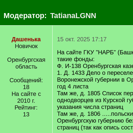
Модератор:
TatianaLGNN
Дашенька
15 окт. 2025 17:17
Новичок
На сайте ГКУ "НАРБ" (Баш
такие фонды:
Оренбургская
Ф. И-138 Оренбургская каз
область
1. Д. 1433 Дело о пересел
Воронежской губернии в О
Сообщений:
год 4 листа
18
Там же, д. 1805 Список п
На сайте с
однодворцев из Курской гу
2010 г.
указания числа страниц
Рейтинг:
Там же, д. 1806 .....польс
13
Оренбургскую губернию без
страниц (так как опись сос