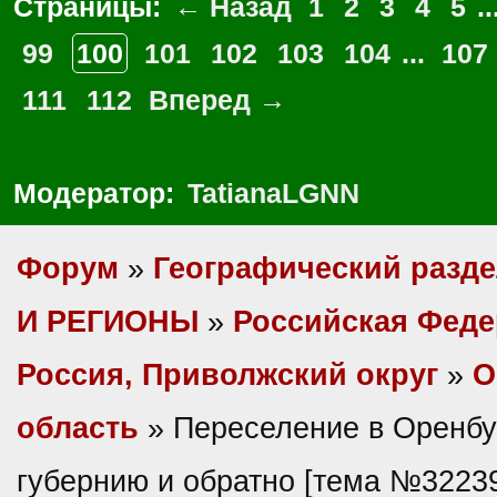
Страницы:
← Назад
1
2
3
4
5
..
99
100
101
102
103
104
...
107
111
112
Вперед →
Модератор:
TatianaLGNN
Форум
»
Географический разд
И РЕГИОНЫ
»
Российская Фед
Россия, Приволжский округ
»
О
область
» Переселение в Оренбу
губернию и обратно [тема №3223