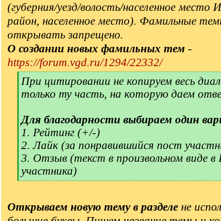
(губерния/уезд/волость/населенное место 
район, населенное место). Фамильные тем
открывать запрещено.
О создании новых фамильных тем
-
https://forum.vgd.ru/1294/22332/
[
При цитировании не копируем весь диал
q
только ту часть, на которую даем отв
]
Для благодарности выбираем один вар
1. Рейтинг (+/-)
2. Лайк (за понравившийся пост участн
3. Отзыв (текст в произвольном виде в
участника)
[
/
q
Открываем новую тему в разделе
не испол
]
большие буквы. Пишем название темы и ко