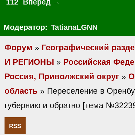
112
Вперед →
Модератор:
TatianaLGNN
Форум
»
Географический разд
И РЕГИОНЫ
»
Российская Фед
Россия, Приволжский округ
»
О
область
» Переселение в Оренбу
губернию и обратно [тема №3223
RSS