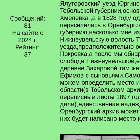
Ялуторовский уезд Юргинс
Тобольской губернии,осно
Хмелевка ,а в 1828 году о
Сообщений:
переселились в Оренбургс
81
губернию,насколько мне из
На сайте с
Нижнеувельскую волость Т
2024 г.
уезда,предположительно 
Рейтинг:
Покровка,а после мы обна
37
слободе Нижнеувельской,е
деревне Захаровой там же
Ефимов с сыновьями.Само
можем определить место и
области(в Тобольском арх
переписные листы 1897 год
дали),единственная надеж
Оренбургский архив,может 
них будет написано место 