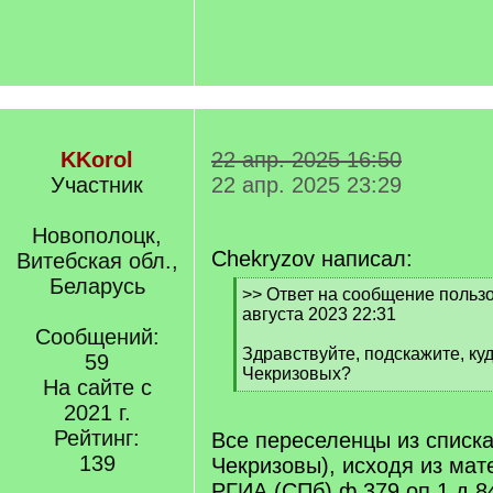
KKorol
22 апр. 2025 16:50
Участник
22 апр. 2025 23:29
Новополоцк,
Chekryzov написал:
Витебская обл.,
Беларусь
[
>> Ответ на сообщение пользо
q
августа 2023 22:31
]
Сообщений:
Здравствуйте, подскажите, ку
59
Чекризовых?
На сайте с
[
2021 г.
/
q
Рейтинг:
Все переселенцы из списка
]
139
Чекризовы), исходя из ма
РГИА (СПб) ф.379 оп.1 д.8