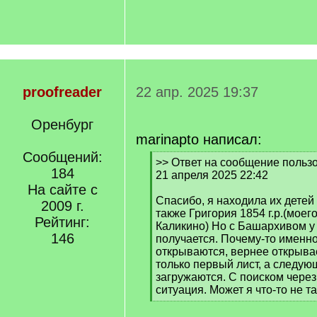
proofreader
22 апр. 2025 19:37
Оренбург
marinapto написал:
Сообщений:
[
>> Ответ на сообщение пользо
184
q
21 апреля 2025 22:42
]
На сайте с
Спасибо, я находила их детей
2009 г.
также Григория 1854 г.р.(моег
Рейтинг:
Каликино) Но с Башархивом у
146
получается. Почему-то именно
открываются, вернее открывае
только первый лист, а следую
загружаются. С поиском через
ситуация. Может я что-то не т
[
/