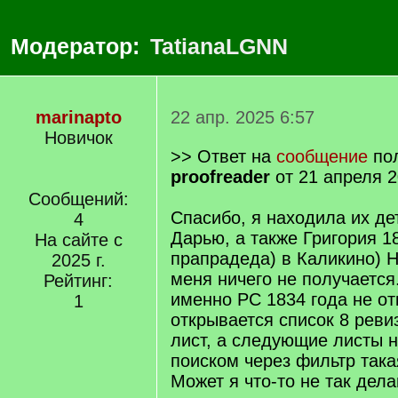
Модератор:
TatianaLGNN
marinapto
22 апр. 2025 6:57
Новичок
>> Ответ на
сообщение
пол
proofreader
от 21 апреля 2
Сообщений:
Спасибо, я находила их де
4
Дарью, а также Григория 18
На сайте с
прапрадеда) в Каликино) 
2025 г.
меня ничего не получается
Рейтинг:
именно РС 1834 года не о
1
открывается список 8 реви
лист, а следующие листы н
поиском через фильтр така
Может я что-то не так дел