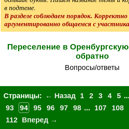
в подтеме.
В разделе соблюдаем порядок. Корректно
аргументированно общаемся с участник
Переселение в Оренбургскую
обратно
Вопросы/ответы
Страницы:
← Назад
1
2
3
4
5
..
93
94
95
96
97
98
...
107
108
112
Вперед →