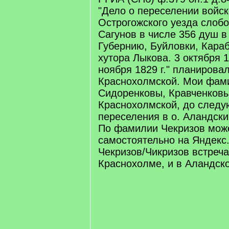
"Дело о переселении войс
Острогожского уезда слоб
Сагунов в числе 356 душ 
Губернию, Буйловки, Караб
хутора Лыкова. 3 октября 1
ноября 1829 г." планировал
Краснохолмской. Мои фам
Сидоренковы, Кравченковы
Краснохолмской, до след
переселения в о. Аландски
По фамилии Чекризов мож
самостоятельно на Яндекс
Чекризов/Чикризов встреча
Краснохолме, и в Аландск