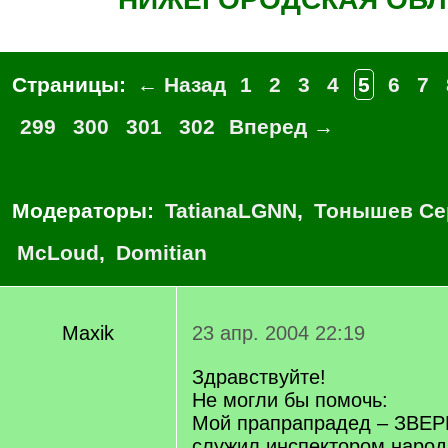
Страницы:
← Назад
1
2
3
4
5
6
7
299
300
301
302
Вперед →
Модераторы:
TatianaLGNN
,
Тонышев Се
McLoud
,
Domitian
Maxik
23 апр. 2004 22:19
Здравствуйте!
Не могли бы помочь:
Мой прапрапрадед – ЗВЕ
служил инспектором народ