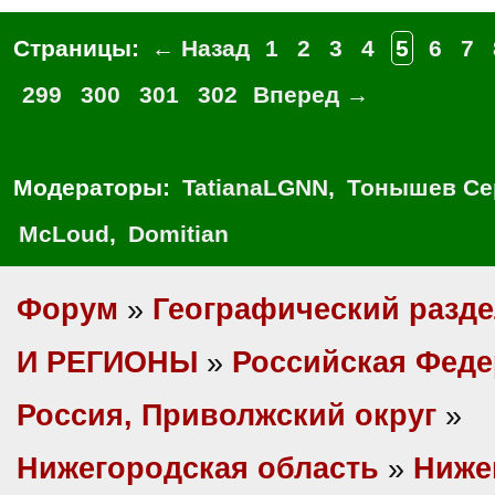
Страницы:
← Назад
1
2
3
4
5
6
7
299
300
301
302
Вперед →
Модераторы:
TatianaLGNN
,
Тонышев Се
McLoud
,
Domitian
Форум
»
Географический разд
И РЕГИОНЫ
»
Российская Фед
Россия, Приволжский округ
»
Нижегородская область
»
Ниже