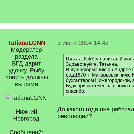
TatianaLGNN
3 июня 2004 14:42
Модератор
раздела
Цитата: NikSor написал 2 июн
[
ВГД дарит
Здравствуйте, Татьяна,
q
удочку. Рыбу
Ищу информацию об Андрее Гр
]
род.1870 г. Макарьевск ниже 
ловить должны
бухгалтером Нижегородской, а
вы сами
Буду признателен за любую п
спасибо.
[
/
q
До какого года она работа
Нижний
]
революции?
Новгород
Сообщений: