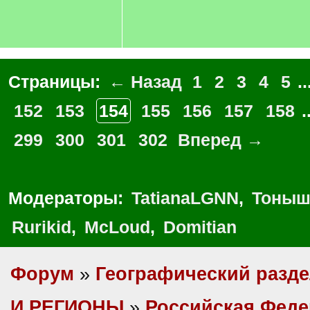
Страницы:
← Назад
1
2
3
4
5
..
152
153
154
155
156
157
158
.
299
300
301
302
Вперед →
Модераторы:
TatianaLGNN
,
Тоныш
Rurikid
,
McLoud
,
Domitian
Форум
»
Географический разд
И РЕГИОНЫ
»
Российская Фед