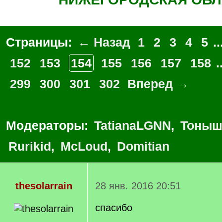
Страницы:
← Назад
1
2
3
4
5
..
152
153
154
155
156
157
158
.
299
300
301
302
Вперед →
Модераторы:
TatianaLGNN
,
Тоныш
Rurikid
,
McLoud
,
Domitian
thesolarrain
28 янв. 2016 20:51
спасибо