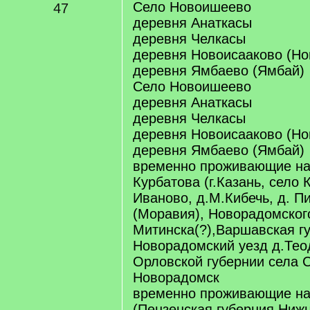
Село Новоишеево
47
деревня Анаткасы
деревня Челкасы
деревня Новоисааково (Но
деревня Ямбаево (Ямбай)
Село Новоишеево
деревня Анаткасы
деревня Челкасы
деревня Новоисааково (Но
деревня Ямбаево (Ямбай)
временно проживающие на
Курбатова (г.Казань, село
Иваново, д.М.Кибечь, д. Пи
(Моравия), Новорадомског
Митинска(?),Варшавская г
Новорадомский уезд д.Теод
Орловской губернии села 
Новорадомск
временно проживающие на
(Пензенская губерния Ниж