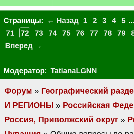
Страницы:
← Назад
1
2
3
4
5
..
71
72
73
74
75
76
77
78
79
Вперед →
Модератор:
TatianaLGNN
Форум
»
Географический разд
И РЕГИОНЫ
»
Российская Фед
Россия, Приволжский округ
»
Р