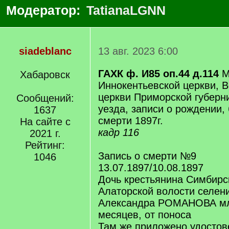
Модератор:
TatianaLGNN
siadeblanc
13 авг. 2023 6:00
ГАХК ф. И85 оп.44 д.114
М
Хабаровск
Иннокентьевской церкви, 
церкви Приморской губерн
Сообщений:
уезда, записи о рождении,
1637
смерти 1897г.
На сайте с
кадр 116
2021 г.
Рейтинг:
Запись о смерти №9
1046
13.07.1897/10.08.1897
Дочь крестьянина Симбирс
Алаторской волости селен
Александра РОМАНОВА мл
месяцев, от поноса
Там же приложено удостов