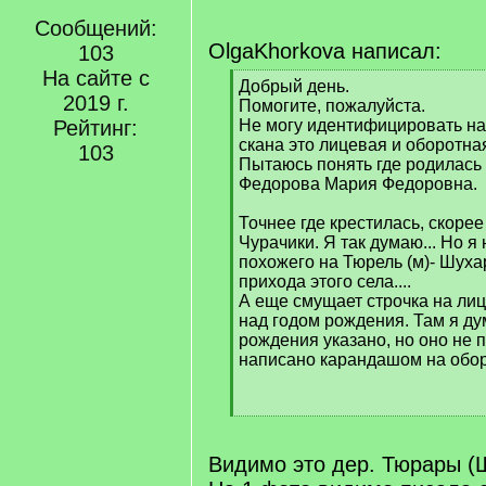
Сообщений:
OlgaKhorkova написал:
103
На сайте с
[
Добрый день.
2019 г.
q
Помогите, пожалуйста.
]
Рейтинг:
Не могу идентифицировать на
скана это лицевая и оборотна
103
Пытаюсь понять где родилась 
Федорова Мария Федоровна.
Точнее где крестилась, скорее
Чурачики. Я так думаю... Но я
похожего на Тюрель (м)- Шуха
прихода этого села....
А еще смущает строчка на лиц
над годом рождения. Там я ду
рождения указано, но оно не п
написано карандашом на оборо
[
/
q
Видимо это дер. Тюрары (
]