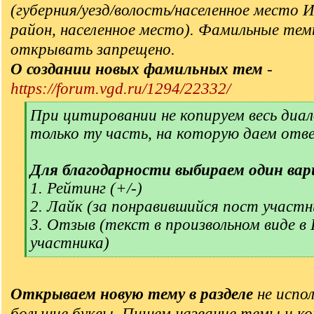
(губерния/уезд/волость/населенное место 
район, населенное место). Фамильные тем
открывать запрещено.
О создании новых фамильных тем
-
https://forum.vgd.ru/1294/22332/
[
При цитировании не копируем весь диал
q
только ту часть, на которую даем отв
]
Для благодарности выбираем один вар
1. Рейтинг (+/-)
2. Лайк (за понравившийся пост участн
3. Отзыв (текст в произвольном виде в
участника)
[
/
q
Открываем новую тему в разделе
не испол
]
большие буквы. Пишем название темы и ко