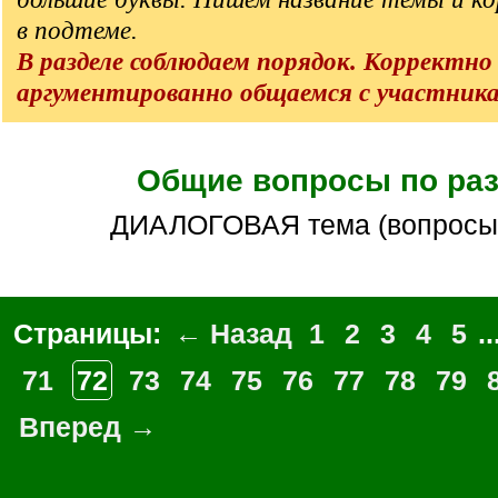
в подтеме.
В разделе соблюдаем порядок. Корректно
аргументированно общаемся с участник
Общие вопросы по ра
ДИАЛОГОВАЯ тема (вопросы
Страницы:
← Назад
1
2
3
4
5
..
71
72
73
74
75
76
77
78
79
Вперед →