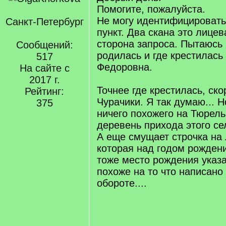
Помогите, пожалуйста.
Не могу идентифицироват
Санкт-Петербург
пункт. Два скана это лице
сторона запроса. Пытаюсь 
Сообщений:
родилась и где крестилас
517
Федоровна.
На сайте с
2017 г.
Точнее где крестилась, ско
Рейтинг:
Чурачики. Я так думаю... Н
375
ничего похожего на Тюрель
деревень прихода этого сел
А еще смущает строчка на 
которая над годом рожден
тоже место рождения указа
похоже на то что написан
обороте....