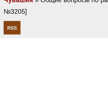
Чувашия
» Общие вопросы по ра
№3205]
RSS