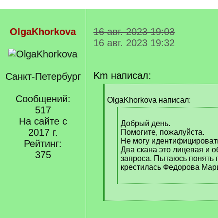
OlgaKhorkova
16 авг. 2023 19:03
16 авг. 2023 19:32
Km написал:
Санкт-Петербург
[
Сообщений:
q
OlgaKhorkova написал:
]
517
[
На сайте с
q
Добрый день.
2017 г.
]
Помогите, пожалуйста.
Не могу идентифицировать
Рейтинг:
Два скана это лицевая и 
375
запроса. Пытаюсь понять г
крестилась Федорова Мар
[
/
[
q
/
]